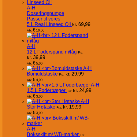
A-H
Doseringspumpe
Passer til vores
5 L Real Linseed Oil
kr.
69,99
€
10,00
Ab:
A-H
12 L Foderspand m/låg
Fra:
kr.
39,99
€
5,00
Ab:
A-H
Bomuldstaske
kr.
29,99
Fra:
€
4,00
Ab:
A-H
1,5 L Foderbæger
kr.
24,99
Fra:
€
3,00
Ab:
A-H
Stor Høtaske
kr.
19,99
Fra:
€
3,00
Ab:
A-H
Boksskilt m/ WB-marker
Fra: