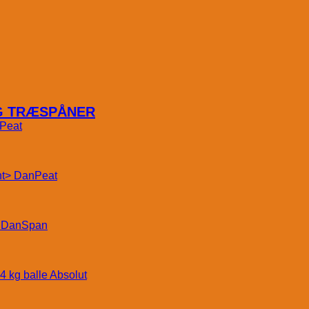
OG TRÆSPÅNER
Peat
DanPeat
DanSpan
Absolut