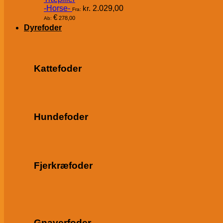
-Horse-
kr.
2.029,00
Fra:
€
278,00
Ab:
Dyrefoder
Kattefoder
Hundefoder
Fjerkræfoder
Gnaverfoder