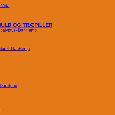
Vida
MULD OG TRÆPILLER
DanHemp
DanHemp
DanSpan
ts