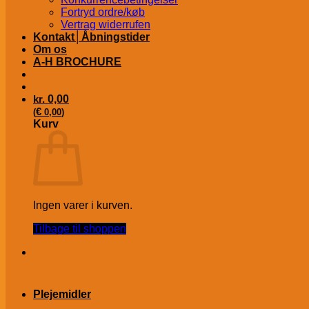
Fortryd ordre/køb
Vertrag widerrufen
Kontakt│Åbningstider
Om os
A-H BROCHURE
kr.
0,00
€
(
0,00
)
Kurv
Ingen varer i kurven.
Tilbage til shoppen
Plejemidler