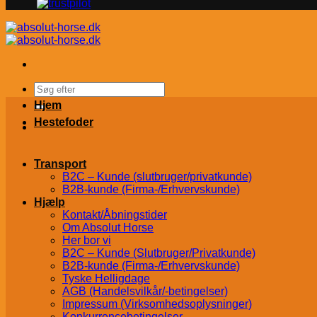
Søg
efter:
Hjem
Hestefoder
Transport
B2C – Kunde (slutbruger/privatkunde)
B2B-kunde (Firma-/Erhvervskunde)
Hjælp
Kontakt/Åbningstider
Om Absolut Horse
Her bor vi
B2C – Kunde (Slutbruger/Privatkunde)
B2B-kunde (Firma-/Erhvervskunde)
Tyske Helligdage
AGB (Handelsvilkår/-betingelser)
Impressum (Virksomhedsoplysninger)
Konkurrencebetingelser