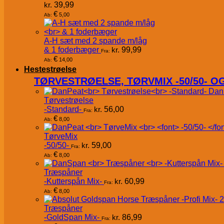
kr.
39,99
€
5,00
Ab:
A-H sæt med 2 spande m/låg
& 1 foderbæger
kr.
99,99
Fra:
€
14,00
Ab:
Hestestrøelse
TØRVESTRØELSE, TØRVMIX -50/50- 
Dan
Tørvestrøelse
-Standard-
kr.
56,00
Fra:
€
8,00
Ab:
TørveMix
-50/50-
kr.
59,00
Fra:
€
8,00
Ab:
Træspåner
-Kutterspån Mix-
kr.
60,99
Fra:
€
8,00
Ab:
Træspåner
-GoldSpan Mix-
kr.
86,99
Fra: