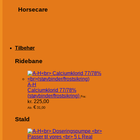
Horsecare
Tilbehør
Ridebane
A-H
Calciumklorid 77/78%
(støvbinder/frostsikring)
Fra:
kr.
225,00
€
31,00
Ab:
Stald