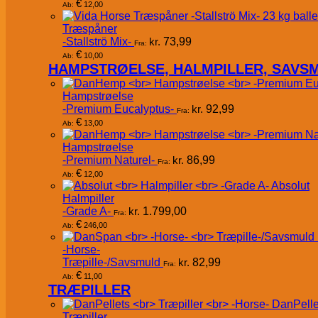
€
12,00
Ab:
Træspåner
-Stallströ Mix-
kr.
73,99
Fra:
€
10,00
Ab:
HAMPSTRØELSE, HALMPILLER, SAVS
Hampstrøelse
-Premium Eucalyptus-
kr.
92,99
Fra:
€
13,00
Ab:
Hampstrøelse
-Premium Naturel-
kr.
86,99
Fra:
€
12,00
Ab:
Absolut
Halmpiller
-Grade A-
kr.
1.799,00
Fra:
€
246,00
Ab:
-Horse-
Træpille-/Savsmuld
kr.
82,99
Fra:
€
11,00
Ab:
TRÆPILLER
DanPelle
Træpiller