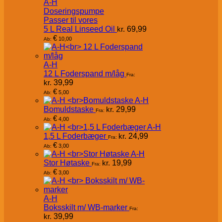
A-H
Doseringspumpe
Passer til vores
5 L Real Linseed Oil
kr.
69,99
€
10,00
Ab:
A-H
12 L Foderspand m/låg
Fra:
kr.
39,99
€
5,00
Ab:
A-H
Bomuldstaske
kr.
29,99
Fra:
€
4,00
Ab:
A-H
1,5 L Foderbæger
kr.
24,99
Fra:
€
3,00
Ab:
A-H
Stor Høtaske
kr.
19,99
Fra:
€
3,00
Ab:
A-H
Boksskilt m/ WB-marker
Fra:
kr.
39,99