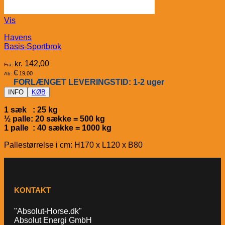
Vis
Havens
Basis-Sportbrok
kr.
142,00
Fra:
€
19,00
Ab:
FORLÆNGET LEVERINGSTID: 1-2 uger
INFO
KØB
1 sæk : 25 kg
½ palle: 20 sække = 500 kg
1 palle : 40 sække = 1000 kg
Pallestørrelse i cm: H170 x L120 x B80
KONTAKT
"Absolut-Horse.dk"
Absolut Energi GmbH