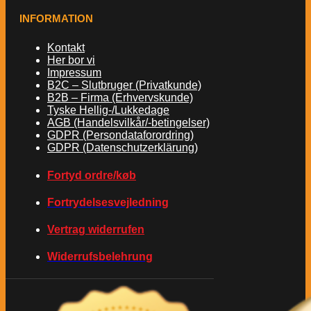
INFORMATION
Kontakt
Her bor vi
Impressum
B2C – Slutbruger (Privatkunde)
B2B – Firma (Erhvervskunde)
Tyske Hellig-/Lukkedage
AGB (Handelsvilkår/-betingelser)
GDPR (Persondataforordring)
GDPR (Datenschutzerklärung)
Fortyd ordre/køb
Fortrydelsesvejledning
Vertrag widerrufen
Widerrufsbelehrung