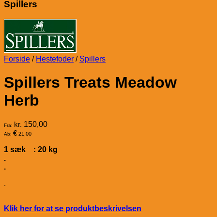
Spillers
Forside
/
Hestefoder
/
Spillers
Spillers Treats Meadow
Herb
kr.
150,00
Fra:
€
21,00
Ab:
1 sæk : 20 kg
.
.
.
Klik her for at se produktbeskrivelsen