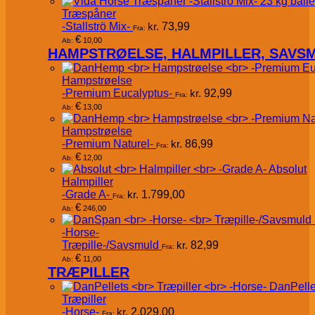
Træspåner
-Stallströ Mix-
kr.
73,99
Fra:
€
10,00
Ab:
HAMPSTRØELSE, HALMPILLER, SAVS
Hampstrøelse
-Premium Eucalyptus-
kr.
92,99
Fra:
€
13,00
Ab:
Hampstrøelse
-Premium Naturel-
kr.
86,99
Fra:
€
12,00
Ab:
Absolut
Halmpiller
-Grade A-
kr.
1.799,00
Fra:
€
246,00
Ab:
-Horse-
Træpille-/Savsmuld
kr.
82,99
Fra:
€
11,00
Ab:
TRÆPILLER
DanPelle
Træpiller
-Horse-
kr.
2.029,00
Fra: