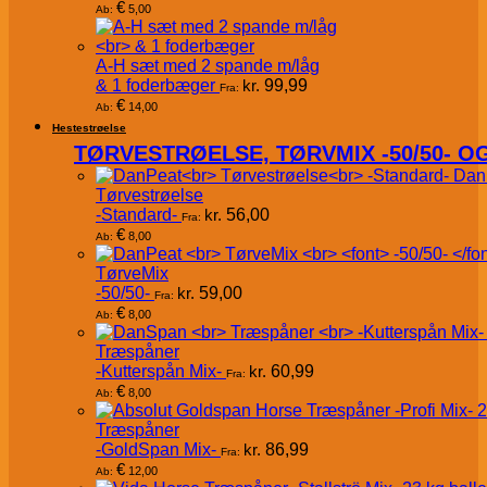
€
5,00
Ab:
A-H sæt med 2 spande m/låg
& 1 foderbæger
kr.
99,99
Fra:
€
14,00
Ab:
Hestestrøelse
TØRVESTRØELSE, TØRVMIX -50/50- 
Dan
Tørvestrøelse
-Standard-
kr.
56,00
Fra:
€
8,00
Ab:
TørveMix
-50/50-
kr.
59,00
Fra:
€
8,00
Ab:
Træspåner
-Kutterspån Mix-
kr.
60,99
Fra:
€
8,00
Ab:
Træspåner
-GoldSpan Mix-
kr.
86,99
Fra:
€
12,00
Ab: