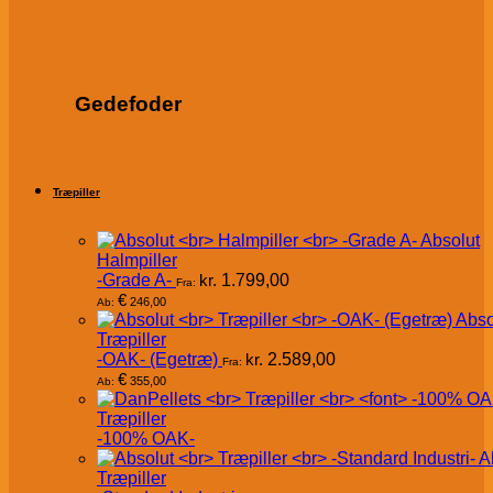
Gedefoder
Træpiller
Absolut
Halmpiller
-Grade A-
kr.
1.799,00
Fra:
€
246,00
Ab:
Abso
Træpiller
-OAK- (Egetræ)
kr.
2.589,00
Fra:
€
355,00
Ab:
Træpiller
-100% OAK-
A
Træpiller