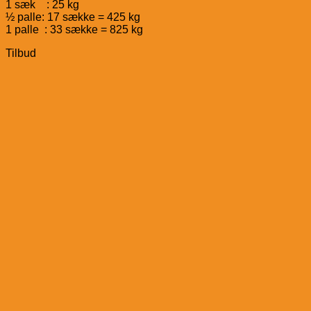
1 sæk : 25 kg
½ palle: 17 sække = 425 kg
1 palle : 33 sække = 825 kg
Tilbud