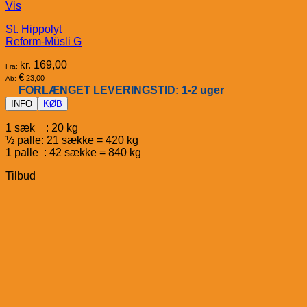
Vis
St. Hippolyt
Reform-Müsli G
kr.
169,00
Fra:
€
23,00
Ab:
FORLÆNGET LEVERINGSTID: 1-2 uger
INFO
KØB
1 sæk : 20 kg
½ palle: 21 sække = 420 kg
1 palle : 42 sække = 840 kg
Tilbud