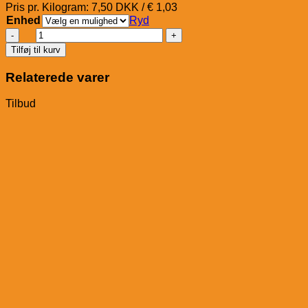
Pris pr. Kilogram: 7,50 DKK / € 1,03
Enhed
Ryd
Spillers
Treats
Tilføj til kurv
Meadow
Herb
Relaterede varer
antal
Tilbud