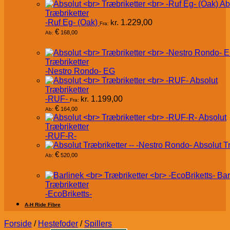
Ab
Træbriketter
-Ruf Eg- (Oak)
kr.
1.229,00
Fra:
€
168,00
Ab:
Træbriketter
-Nestro Rondo- EG
Absolut
Træbriketter
-RUF-
kr.
1.199,00
Fra:
€
164,00
Ab:
Absolut
Træbriketter
-RUF-R-
Absolut T
€
520,00
Ab:
Bar
Træbriketter
-EcoBriketts-
A-H Ride Fibre
Forside
/
Hestefoder
/
Spillers