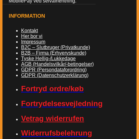
MobilePay ved selvafhentning.
INFORMATION
Kontakt
Her bor vi
Impressum
B2C – Slutbruger (Privatkunde)
B2B – Firma (Erhvervskunde)
Tyske Hellig-/Lukkedage
AGB (Handelsvilkår/-betingelser)
GDPR (Persondataforordring)
GDPR (Datenschutzerklärung)
Fortryd ordre/køb
Fortrydelsesvejledning
Vetrag widerrufen
Widerrufsbelehrung