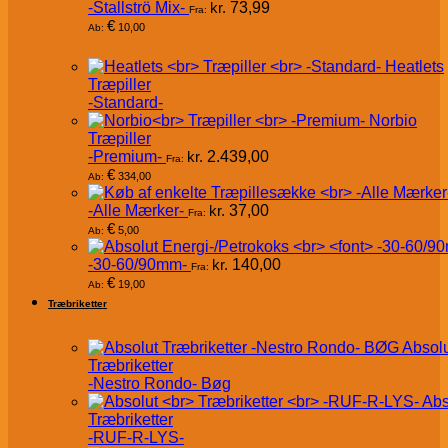
-Stallströ Mix-
kr.
73,99
Fra:
€
10,00
Ab:
Heatlets
Træpiller
-Standard-
Norbio
Træpiller
-Premium-
kr.
2.439,00
Fra:
€
334,00
Ab:
-Alle Mærker-
kr.
37,00
Fra:
€
5,00
Ab:
-30-60/90mm-
kr.
140,00
Fra:
€
19,00
Ab:
Træbriketter
Absol
Træbriketter
-Nestro Rondo- Bøg
Abs
Træbriketter
-RUF-R-LYS-