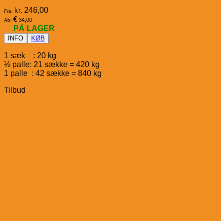
kr.
246,00
Fra:
€
34,00
Ab:
PÅ LAGER
INFO
KØB
1 sæk : 20 kg
½ palle: 21 sække = 420 kg
1 palle : 42 sække = 840 kg
Tilbud