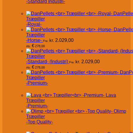
-Standard Industri-
DanPelle
Træpiller
-Royal-
DanPelle
Træpiller
-Horse-
kr.
2.029,00
Fra:
€
278,00
Ab:
Træpiller
-Standard- (Industri)
kr.
2.029,00
Fra:
€
278,00
Ab:
DanPe
Træpiller
-Premium-
Lava
Træpiller
-Premium-
Olimp
Træpiller
-Top Quality-