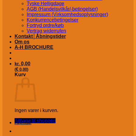
Tyske Helligdage
AGB (Handelsvilkår/-betingelser)
Impressum (Virksomhedsoplysninger)
Konkurrencebetingelser
Fortryd ordre/køb
Vertrag widerrufen
Kontakt│Åbningstider
Om os
A-H BROCHURE
kr.
0,00
€
(
0,00
)
Kurv
Ingen varer i kurven.
Tilbage til shoppen
Plejemidler