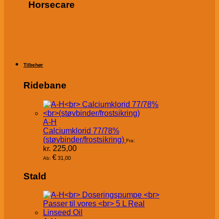
Horsecare
Tilbehør
Ridebane
A-H
Calciumklorid 77/78%
(støvbinder/frostsikring)
Fra:
kr.
225,00
€
31,00
Ab:
Stald