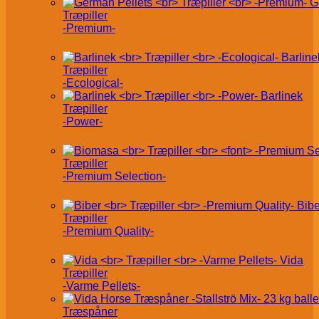
G
Træpiller
-Premium-
Barline
Træpiller
-Ecological-
Barlinek
Træpiller
-Power-
Træpiller
-Premium Selection-
Bibe
Træpiller
-Premium Quality-
Vida
Træpiller
-Varme Pellets-
Træspåner