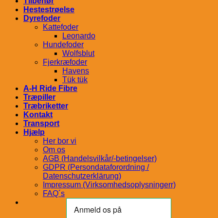
Tilbehør
Hestestrøelse
Dyrefoder
Kattefoder
Leonardo
Hundefoder
Wolfsblut
Fjerkræfoder
Havens
Tük tük
A-H Ride Fibre
Træpiller
Træbriketter
Kontakt
Transport
Hjælp
Her bor vi
Om os
AGB (Handelsvilkår/-betingelser)
GDPR (Persondataforordning /
Datenschutzerklärung)
Impressum (Virksomhedsoplysningerr)
FAQ´s