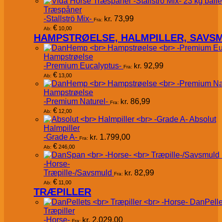
Træspåner
-Stallströ Mix-
kr.
73,99
Fra:
€
10,00
Ab:
HAMPSTRØELSE, HALMPILLER, SAVS
Hampstrøelse
-Premium Eucalyptus-
kr.
92,99
Fra:
€
13,00
Ab:
Hampstrøelse
-Premium Naturel-
kr.
86,99
Fra:
€
12,00
Ab:
Absolut
Halmpiller
-Grade A-
kr.
1.799,00
Fra:
€
246,00
Ab:
-Horse-
Træpille-/Savsmuld
kr.
82,99
Fra:
€
11,00
Ab:
TRÆPILLER
DanPelle
Træpiller
-Horse-
kr.
2.029,00
Fra: