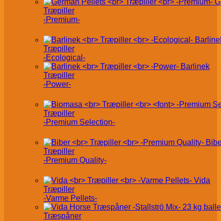
G
Træpiller
-Premium-
Barline
Træpiller
-Ecological-
Barlinek
Træpiller
-Power-
Træpiller
-Premium Selection-
Bibe
Træpiller
-Premium Quality-
Vida
Træpiller
-Varme Pellets-
Træspåner