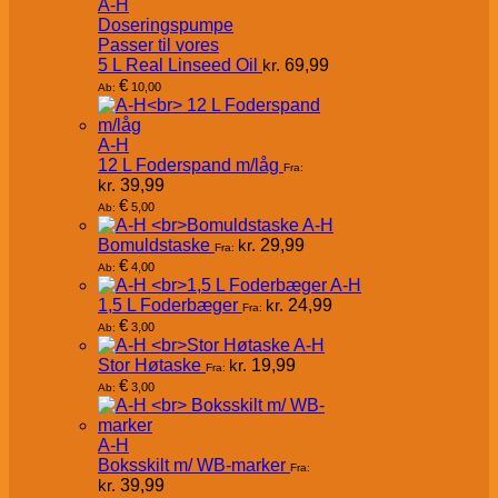
A-H
Doseringspumpe
Passer til vores
5 L Real Linseed Oil
kr.
69,99
€
10,00
Ab:
A-H
12 L Foderspand m/låg
Fra:
kr.
39,99
€
5,00
Ab:
A-H
Bomuldstaske
kr.
29,99
Fra:
€
4,00
Ab:
A-H
1,5 L Foderbæger
kr.
24,99
Fra:
€
3,00
Ab:
A-H
Stor Høtaske
kr.
19,99
Fra:
€
3,00
Ab:
A-H
Boksskilt m/ WB-marker
Fra:
kr.
39,99