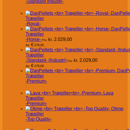
-Standard Industri-
DanPelle
Træpiller
-Royal-
DanPelle
Træpiller
-Horse-
kr.
2.029,00
Fra:
€
278,00
Ab:
Træpiller
-Standard- (Industri)
kr.
2.029,00
Fra:
€
278,00
Ab:
DanPe
Træpiller
-Premium-
Lava
Træpiller
-Premium-
Olimp
Træpiller
-Top Quality-