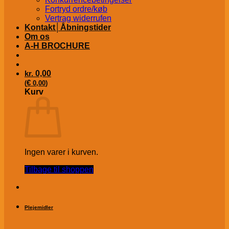
Fortryd ordre/køb
Vertrag widerrufen
Kontakt│Åbningstider
Om os
A-H BROCHURE
kr.
0,00
€
(
0,00
)
Kurv
Ingen varer i kurven.
Tilbage til shoppen
Plejemidler