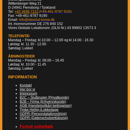
Wittenberger Weg 21
D-24941 Flensborg / Tyskland
Tel:
+45 3698 7222
/
+49-461-9787 9191
Fax: +49-461-9787 9190
Email:
info@absolut-horse.dk
Int. momsnummer DE 276 840 152
Vores Globale Lokationsnr. (GLN Nr.) 43 99902 13573 3
TELEFONTID
Mandag – Fredag: kl.10.00 – 12.00 og kl 14.00 - 16.30
Lørdag: kl. 11.30 - 12.00
Søndag: Lukket
ÅBNINGSTIDER
Mandag – Fredag: kl. 08.00 – 16.45
Lørdag: kl. 10.00 - 11.45
Søndag: Lukket
INFORMATION
Kontakt
Her bor vi
Impressum
B2C – Slutbruger (Privatkunde)
B2B – Firma (Erhvervskunde)
AGB (Handelsvilkår/-betingelser)
Tyske Hellig-/Lukkedage
GDPR (Persondataforordring)
GDPR (Datenschutzerklärung)
Fortyd ordre/køb