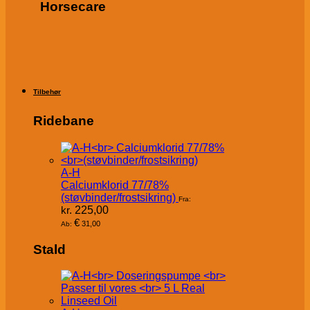
Horsecare
Tilbehør
Ridebane
A-H
Calciumklorid 77/78%
(støvbinder/frostsikring)
Fra:
kr.
225,00
€
31,00
Ab:
Stald