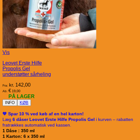
Vis
Leovet Erste Hilfe
Propolis Gel
understøtter sårheling
kr.
142,00
Fra:
€
19,00
Ab:
PÅ LAGER
INFO
KØB
💚 Spar 10 % ved køb af en hel karton!
Læg
6 dåser Leovet Erste Hilfe Propolis Gel
i kurven – rabatten
fratrækkes automatisk ved kassen.
1 Dåse : 350 ml
1 Karton: 6 x 350 ml