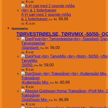
€
5,00
Ab:
A-H sæt med 2 spande m/låg
& 1 foderbæger
kr.
99,99
Fra:
€
14,00
Ab:
Hestestrøelse
TØRVESTRØELSE, TØRVMIX -50/50- 
Dan
Tørvestrøelse
-Standard-
kr.
56,00
Fra:
€
8,00
Ab:
TørveMix
-50/50-
kr.
59,00
Fra:
€
8,00
Ab:
Træspåner
-Kutterspån Mix-
kr.
60,99
Fra:
€
8,00
Ab:
Træspåner
-GoldSpan Mix-
kr.
86,99
Fra:
€
12,00
Ab: