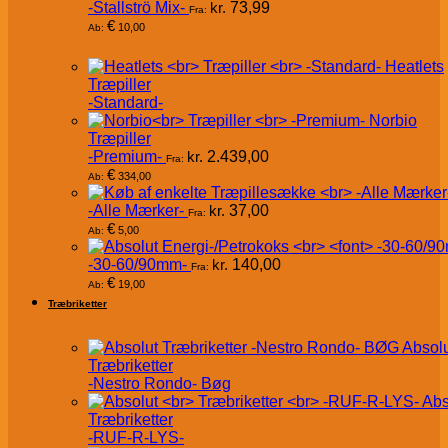
-Stallströ Mix-
kr.
73,99
Fra:
€
10,00
Ab:
Heatlets
Træpiller
-Standard-
Norbio
Træpiller
-Premium-
kr.
2.439,00
Fra:
€
334,00
Ab:
-Alle Mærker-
kr.
37,00
Fra:
€
5,00
Ab:
-30-60/90mm-
kr.
140,00
Fra:
€
19,00
Ab:
Træbriketter
Absol
Træbriketter
-Nestro Rondo- Bøg
Abs
Træbriketter
-RUF-R-LYS-