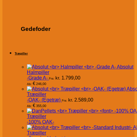
Gedefoder
Træpiller
Absolut
Halmpiller
-Grade A-
kr.
1.799,00
Fra:
€
246,00
Ab:
Abso
Træpiller
-OAK- (Egetræ)
kr.
2.589,00
Fra:
€
355,00
Ab:
Træpiller
-100% OAK-
A
Træpiller