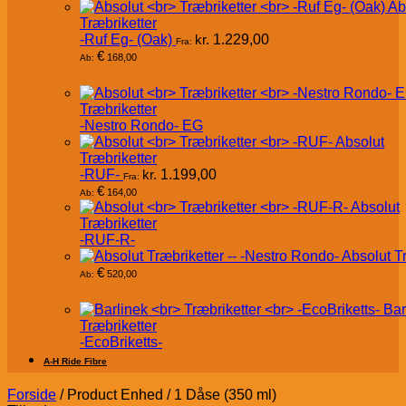
Ab
Træbriketter
-Ruf Eg- (Oak)
kr.
1.229,00
Fra:
€
168,00
Ab:
Træbriketter
-Nestro Rondo- EG
Absolut
Træbriketter
-RUF-
kr.
1.199,00
Fra:
€
164,00
Ab:
Absolut
Træbriketter
-RUF-R-
Absolut T
€
520,00
Ab:
Bar
Træbriketter
-EcoBriketts-
A-H Ride Fibre
Forside
/
Product Enhed
/
1 Dåse (350 ml)