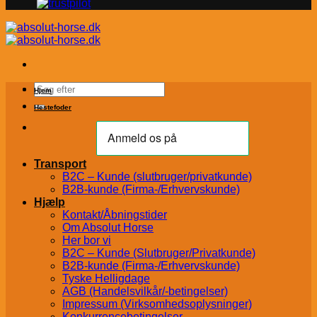
Søg
Hjem
efter:
Hestefoder
Transport
B2C – Kunde (slutbruger/privatkunde)
B2B-kunde (Firma-/Erhvervskunde)
Hjælp
Kontakt/Åbningstider
Om Absolut Horse
Her bor vi
B2C – Kunde (Slutbruger/Privatkunde)
B2B-kunde (Firma-/Erhvervskunde)
Tyske Helligdage
AGB (Handelsvilkår/-betingelser)
Impressum (Virksomhedsoplysninger)
Konkurrencebetingelser