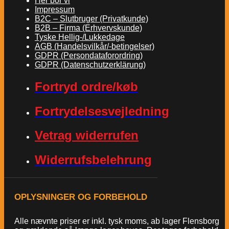
Her bor vi
Impressum
B2C – Slutbruger (Privatkunde)
B2B – Firma (Erhvervskunde)
Tyske Hellig-/Lukkedage
AGB (Handelsvilkår/-betingelser)
GDPR (Persondataforordring)
GDPR (Datenschutzerklärung)
Fortryd ordre/køb
Fortrydelsesvejledning
Vetrag widerrufen
Widerrufsbelehrung
OPLYSNINGER OG FORBEHOLD
Alle nævnte priser er inkl. tysk moms, ab lager Flensborg