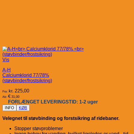
Vis
A-H
Calciumklorid 77/78%
(støvbinder/frostsikring)
kr.
225,00
Fra:
€
31,00
Ab:
FORLÆNGET LEVERINGSTID: 1-2 uger
INFO
KØB
Velegnet til støvbinding og forstsikring af ridebaner.
Stopper støvproblemer
Ingen behov for vanding, hvilket ligeledes er vand-, tid-