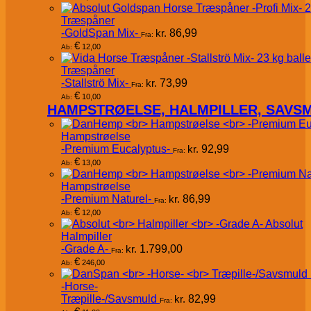
Træspåner
-GoldSpan Mix-
kr.
86,99
Fra:
€
12,00
Ab:
Træspåner
-Stallströ Mix-
kr.
73,99
Fra:
€
10,00
Ab:
HAMPSTRØELSE, HALMPILLER, SAVS
Hampstrøelse
-Premium Eucalyptus-
kr.
92,99
Fra:
€
13,00
Ab:
Hampstrøelse
-Premium Naturel-
kr.
86,99
Fra:
€
12,00
Ab:
Absolut
Halmpiller
-Grade A-
kr.
1.799,00
Fra:
€
246,00
Ab:
-Horse-
Træpille-/Savsmuld
kr.
82,99
Fra: