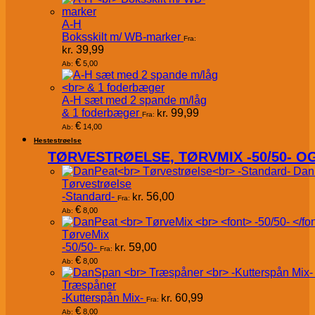
A-H
Boksskilt m/ WB-marker
Fra:
kr.
39,99
€
5,00
Ab:
A-H sæt med 2 spande m/låg
& 1 foderbæger
kr.
99,99
Fra:
€
14,00
Ab:
Hestestrøelse
TØRVESTRØELSE, TØRVMIX -50/50- 
Dan
Tørvestrøelse
-Standard-
kr.
56,00
Fra:
€
8,00
Ab:
TørveMix
-50/50-
kr.
59,00
Fra:
€
8,00
Ab:
Træspåner
-Kutterspån Mix-
kr.
60,99
Fra:
€
8,00
Ab: