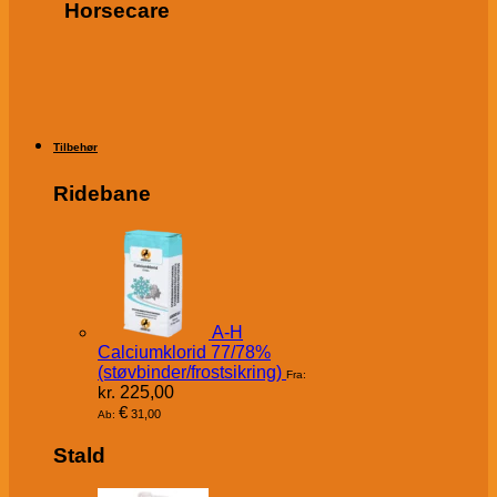
Horsecare
Tilbehør
Ridebane
A-H
Calciumklorid 77/78%
(støvbinder/frostsikring)
Fra:
kr.
225,00
€
31,00
Ab:
Stald