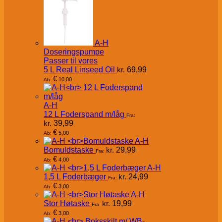
A-H
Doseringspumpe
Passer til vores
5 L Real Linseed Oil
kr.
69,99
€
10,00
Ab:
A-H
12 L Foderspand m/låg
Fra:
kr.
39,99
€
5,00
Ab:
A-H
Bomuldstaske
kr.
29,99
Fra:
€
4,00
Ab:
A-H
1,5 L Foderbæger
kr.
24,99
Fra:
€
3,00
Ab:
A-H
Stor Høtaske
kr.
19,99
Fra:
€
3,00
Ab: