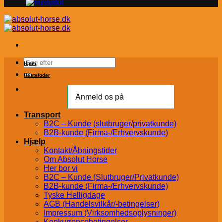
Søg
Hjem
efter:
Hestefoder
Transport
B2C – Kunde (slutbruger/privatkunde)
B2B-kunde (Firma-/Erhvervskunde)
Hjælp
Kontakt/Åbningstider
Om Absolut Horse
Her bor vi
B2C – Kunde (Slutbruger/Privatkunde)
B2B-kunde (Firma-/Erhvervskunde)
Tyske Helligdage
AGB (Handelsvilkår/-betingelser)
Impressum (Virksomhedsoplysninger)
Konkurrencebetingelser