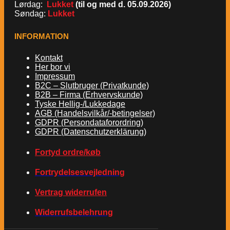
Lørdag:
Lukket
(til og med d. 05.09.2026)
Søndag:
Lukket
INFORMATION
Kontakt
Her bor vi
Impressum
B2C – Slutbruger (Privatkunde)
B2B – Firma (Erhvervskunde)
Tyske Hellig-/Lukkedage
AGB (Handelsvilkår/-betingelser)
GDPR (Persondataforordring)
GDPR (Datenschutzerklärung)
Fortyd ordre/køb
Fortrydelsesvejledning
Vertrag widerrufen
Widerrufsbelehrung