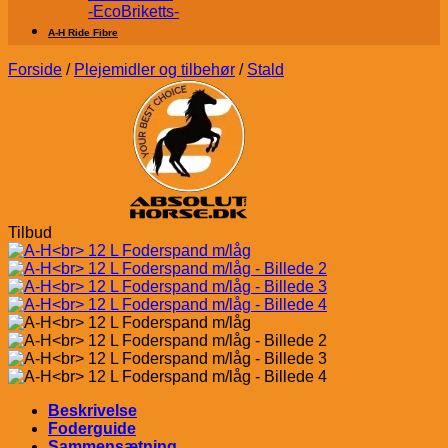
-EcoBriketts-
A-H Ride Fibre
Forside
/
Plejemidler og tilbehør
/
Stald
Tilbud
Beskrivelse
Foderguide
Sammensætning