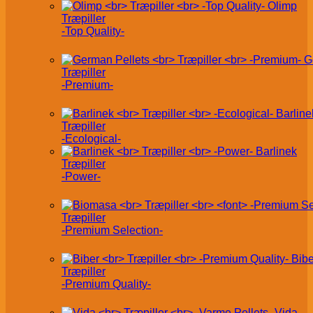
Olimp
Træpiller
-Top Quality-
G
Træpiller
-Premium-
Barline
Træpiller
-Ecological-
Barlinek
Træpiller
-Power-
Træpiller
-Premium Selection-
Bibe
Træpiller
-Premium Quality-
Vida