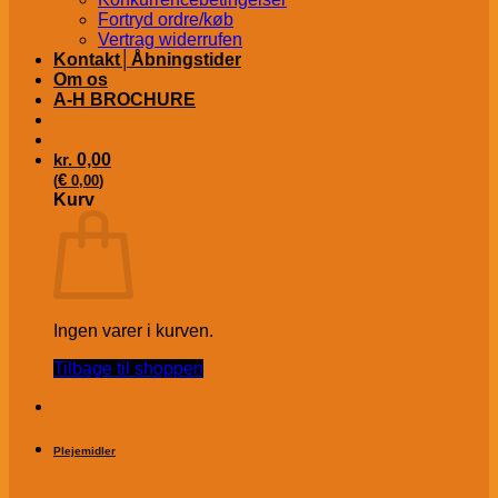
Fortryd ordre/køb
Vertrag widerrufen
Kontakt│Åbningstider
Om os
A-H BROCHURE
kr.
0,00
€
(
0,00
)
Kurv
Ingen varer i kurven.
Tilbage til shoppen
Plejemidler