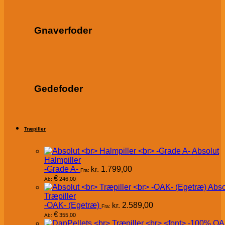
Gnaverfoder
Gedefoder
Træpiller
Absolut
Halmpiller
-Grade A-
kr.
1.799,00
Fra:
€
246,00
Ab:
Abso
Træpiller
-OAK- (Egetræ)
kr.
2.589,00
Fra:
€
355,00
Ab: