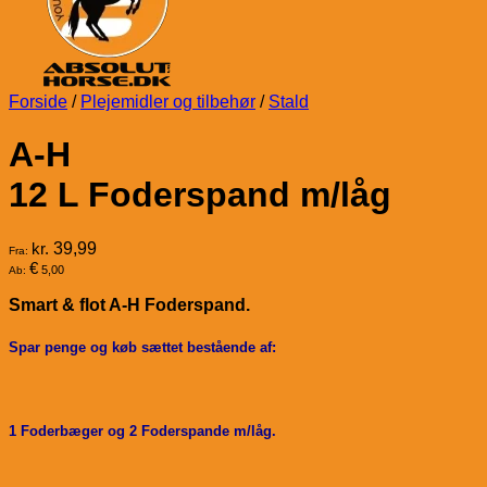
Forside
/
Plejemidler og tilbehør
/
Stald
A-H
12 L Foderspand m/låg
kr.
39,99
Fra:
€
5,00
Ab:
Smart & flot A-H Foderspand.
Spar penge og køb sættet bestående af:
1 Foderbæger og 2 Foderspande m/låg.