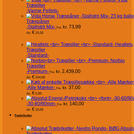
Træpiller
-Varme Pellets-
Træspåner
-Stallströ Mix-
kr.
73,99
Fra:
€
10,00
Ab:
Heatlets
Træpiller
-Standard-
Norbio
Træpiller
-Premium-
kr.
2.439,00
Fra:
€
334,00
Ab:
-Alle Mærker-
kr.
37,00
Fra:
€
5,00
Ab:
-30-60/90mm-
kr.
140,00
Fra:
€
19,00
Ab:
Træbriketter
Absol
Træbriketter