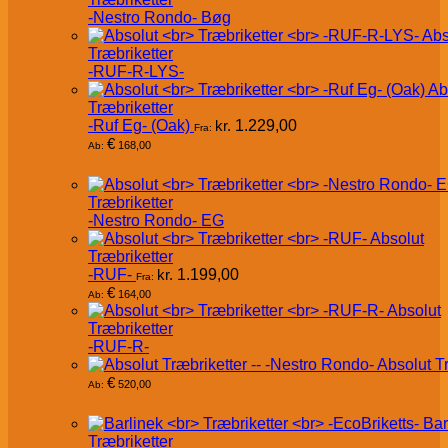
-Nestro Rondo- Bøg
Abs
Træbriketter
-RUF-R-LYS-
Ab
Træbriketter
-Ruf Eg- (Oak)
kr.
1.229,00
Fra:
€
168,00
Ab:
Træbriketter
-Nestro Rondo- EG
Absolut
Træbriketter
-RUF-
kr.
1.199,00
Fra:
€
164,00
Ab:
Absolut
Træbriketter
-RUF-R-
Absolut T
€
520,00
Ab:
Bar
Træbriketter