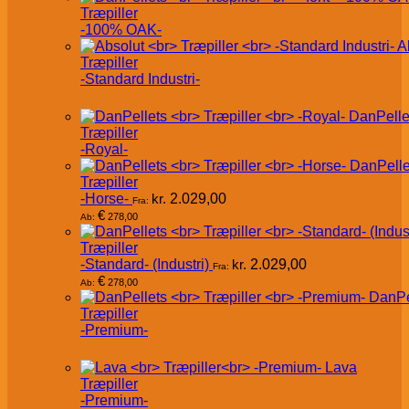
Træpiller
-100% OAK-
A
Træpiller
-Standard Industri-
DanPelle
Træpiller
-Royal-
DanPelle
Træpiller
-Horse-
kr.
2.029,00
Fra:
€
278,00
Ab:
Træpiller
-Standard- (Industri)
kr.
2.029,00
Fra:
€
278,00
Ab:
DanPe
Træpiller
-Premium-
Lava
Træpiller
-Premium-