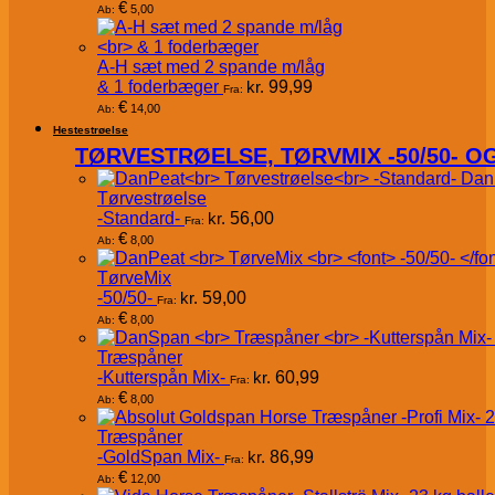
€
5,00
Ab:
A-H sæt med 2 spande m/låg
& 1 foderbæger
kr.
99,99
Fra:
€
14,00
Ab:
Hestestrøelse
TØRVESTRØELSE, TØRVMIX -50/50- 
Dan
Tørvestrøelse
-Standard-
kr.
56,00
Fra:
€
8,00
Ab:
TørveMix
-50/50-
kr.
59,00
Fra:
€
8,00
Ab:
Træspåner
-Kutterspån Mix-
kr.
60,99
Fra:
€
8,00
Ab:
Træspåner
-GoldSpan Mix-
kr.
86,99
Fra:
€
12,00
Ab: