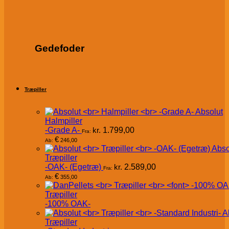
Gedefoder
Træpiller
Absolut
Halmpiller
-Grade A-
kr.
1.799,00
Fra:
€
246,00
Ab:
Abso
Træpiller
-OAK- (Egetræ)
kr.
2.589,00
Fra:
€
355,00
Ab:
Træpiller
-100% OAK-
A
Træpiller