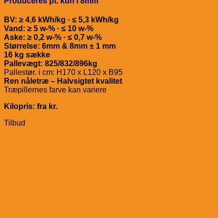
Produceres pt. kun i 8mm
BV: ≥ 4,6 kWh/kg · ≤ 5,3 kWh/kg
Vand: ≥ 5 w-% · ≤ 10 w-%
Aske: ≥ 0,2 w-% · ≤ 0,7 w-%
Størrelse: 6mm & 8mm ± 1 mm
16 kg sække
Pallevægt: 825/832/896kg
Pallestør. i cm: H170 x L120 x B95
Ren nåletræ – Halvsigtet kvalitet
Træpillernes farve kan variere
Kilopris: fra kr.
Tilbud