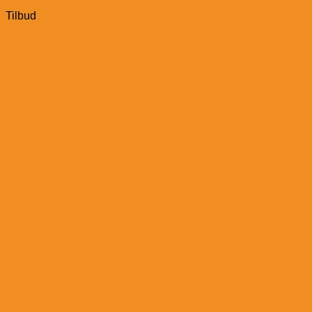
(Oak)
Tilbud
antal