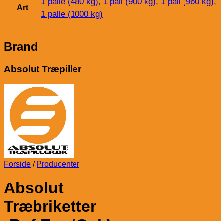
1 palle (480 kg)
,
1 pall (900 kg)
,
1 pall (960 kg)
,
Art
1 palle (1000 kg)
Brand
Absolut Træpiller
Forside
/
Producenter
Absolut
Træbriketter