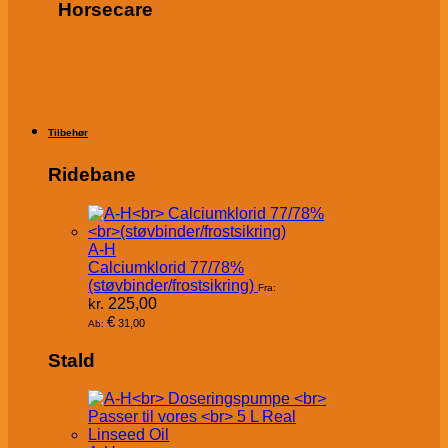
Horsecare
Tilbehør
Ridebane
A-H
Calciumklorid 77/78%
(støvbinder/frostsikring)
Fra:
kr.
225,00
€
31,00
Ab:
Stald