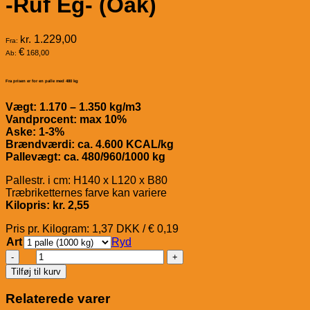
-Ruf Eg- (Oak)
kr.
1.229,00
Fra:
€
168,00
Ab:
Fra prisen er for en palle med 480 kg
Vægt: 1.170 – 1.350 kg/m3
Vandprocent: max 10%
Aske: 1-3%
Brændværdi: ca. 4.600 KCAL/kg
Pallevægt: ca. 480/960/1000 kg
Pallestr. i cm: H140 x L120 x B80
Træbriketternes farve kan variere
Kilopris: kr. 2,55
Pris pr. Kilogram: 1,37 DKK / € 0,19
Art
Ryd
Absolut
Træbriketter
Tilføj til kurv
-
Ruf
Relaterede varer
Eg-