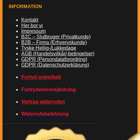
INFORMATION
Kontakt
Her bor vi
Impressum
B2C – Slutbruger (Privatkunde)
B2B – Firma (Erhvervskunde)
Tyske Hellig-/Lukkedage
AGB (Handelsvilkår/-betingelser)
GDPR (Persondataforordring)
GDPR (Datenschutzerklärung)
Fortyd ordre/køb
Fortrydelsesvejledning
Vertrag widerrufen
Widerrufsbelehrung