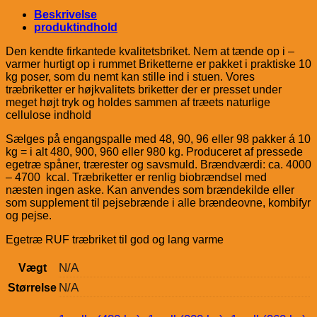
Beskrivelse
produktindhold
Den kendte firkantede kvalitetsbriket. Nem at tænde op i –
varmer hurtigt op i rummet Briketterne er pakket i praktiske 10
kg poser, som du nemt kan stille ind i stuen. Vores
træbriketter er højkvalitets briketter der er presset under
meget højt tryk og holdes sammen af træets naturlige
cellulose indhold
Sælges på engangspalle med 48, 90, 96 eller 98 pakker á 10
kg = i alt 480, 900, 960 eller 980 kg. Produceret af pressede
egetræ spåner, trærester og savsmuld. Brændværdi: ca. 4000
– 4700 kcal. Træbriketter er renlig biobrændsel med
næsten ingen aske. Kan anvendes som brændekilde eller
som supplement til pejsebrænde i alle brændeovne, kombifyr
og pejse.
Egetræ RUF træbriket til god og lang varme
N/A
Vægt
N/A
Størrelse