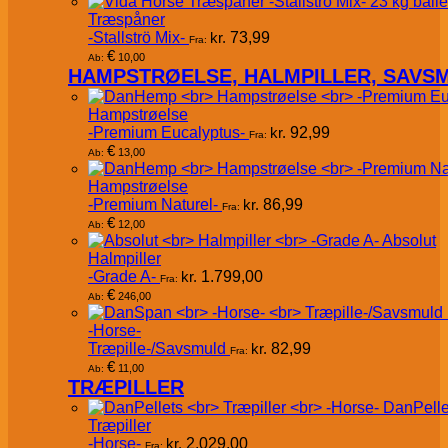
Træspåner
-Stallströ Mix-
kr.
73,99
Fra:
€
10,00
Ab:
HAMPSTRØELSE, HALMPILLER, SAVS
Hampstrøelse
-Premium Eucalyptus-
kr.
92,99
Fra:
€
13,00
Ab:
Hampstrøelse
-Premium Naturel-
kr.
86,99
Fra:
€
12,00
Ab:
Absolut
Halmpiller
-Grade A-
kr.
1.799,00
Fra:
€
246,00
Ab:
-Horse-
Træpille-/Savsmuld
kr.
82,99
Fra:
€
11,00
Ab:
TRÆPILLER
DanPelle
Træpiller
-Horse-
kr.
2.029,00
Fra: