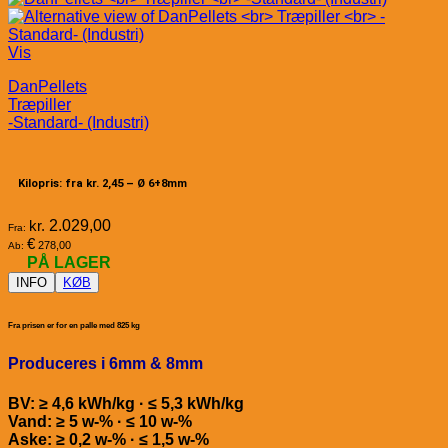
Vis
DanPellets
Træpiller
-Standard- (Industri)
Kilopris: fra kr. 2,45 –
Ø 6+8mm
kr.
2.029,00
Fra:
€
278,00
Ab:
PÅ LAGER
INFO
KØB
Fra prisen er for en palle med 825 kg
Produceres i 6mm & 8mm
BV: ≥ 4,6 kWh/kg · ≤ 5,3 kWh/kg
Vand: ≥ 5 w-% · ≤ 10 w-%
Aske: ≥ 0,2 w-% · ≤ 1,5 w-%