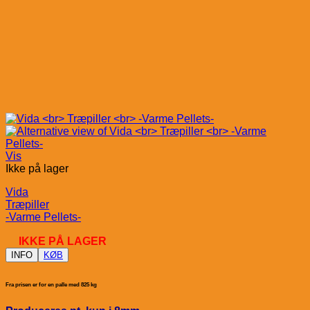
Vis
Ikke på lager
Vida
Træpiller
-Varme Pellets-
IKKE PÅ LAGER
INFO
KØB
Fra prisen er for en palle med 825 kg