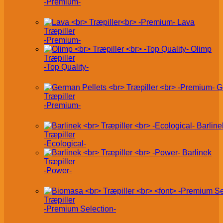
-Premium-
Lava
Træpiller
-Premium-
Olimp
Træpiller
-Top Quality-
G
Træpiller
-Premium-
Barline
Træpiller
-Ecological-
Barlinek
Træpiller
-Power-
Træpiller
-Premium Selection-