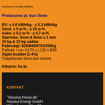
Fra prisen er for en palle med 825 kg
Produceres pt. kun i 6mm
BV: ≥ 4,6 kWh/kg · ≤ 5,3 kWh/kg
Vand: ≥ 5 w-% · ≤ 10 w-%
Aske: ≥ 0,2 w-% · ≤ 0,7 w-%
Størrelse: 6mm & 8mm ± 1 mm
10 kg & 15 kg sække
Pallevægt: 825/840/975/1050kg
Pallestr. i cm: H170 x L120 x B95
Sigtet kvalitet (1-4%)
Træpillernes farve kan variere
Kilopris: fra kr.
KONTAKT
"Absolut-Horse.dk"
Absolut Energi GmbH