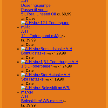
A-H
Doseringspumpe
Passer til vores
5 L Real Linseed Oil
kr.
69,99
€
10,00
Ab:
A-H
12 L Foderspand m/låg
Fra:
kr.
39,99
€
5,00
Ab:
A-H
Bomuldstaske
kr.
29,99
Fra:
€
4,00
Ab:
A-H
1,5 L Foderbæger
kr.
24,99
Fra:
€
3,00
Ab:
A-H
Stor Høtaske
kr.
19,99
Fra:
€
3,00
Ab:
A-H
Boksskilt m/ WB-marker
Fra:
kr.
39,99