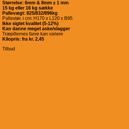
Størrelse: 6mm & 8mm ± 1 mm
15 kg eller 16 kg sække
Pallevægt: 825/832/896kg
Pallestør. i cm: H170 x L120 x B95
Ikke sigtet kvalitet (5-12%)
Kan danne meget aske/slagger
Træpillernes farve kan variere
Kilopris: fra kr. 2,45
Tilbud