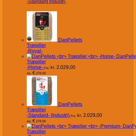
-Standard Industri-
DanPellets
Træpiller
-Royal-
DanPelle
Træpiller
-Horse-
kr.
2.029,00
Fra:
€
278,00
Ab:
DanPellets
Træpiller
-Standard- (Industri)
kr.
2.029,00
Fra:
€
278,00
Ab:
DanPe
Træpiller