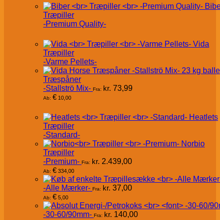
Bibe
Træpiller
-Premium Quality-
Vida
Træpiller
-Varme Pellets-
Træspåner
-Stallströ Mix-
kr.
73,99
Fra:
€
10,00
Ab:
Heatlets
Træpiller
-Standard-
Norbio
Træpiller
-Premium-
kr.
2.439,00
Fra:
€
334,00
Ab:
-Alle Mærker-
kr.
37,00
Fra:
€
5,00
Ab:
-30-60/90mm-
kr.
140,00
Fra: