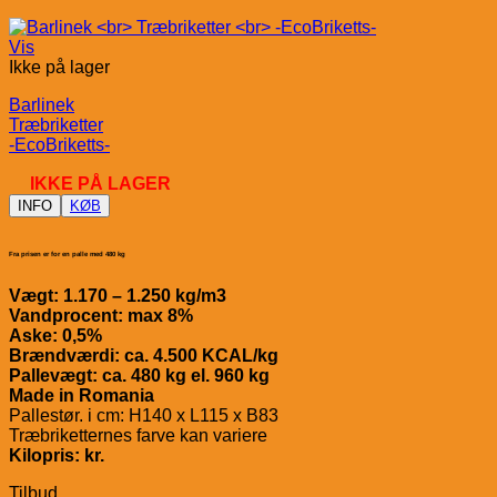
Vis
Ikke på lager
Barlinek
Træbriketter
-EcoBriketts-
IKKE PÅ LAGER
INFO
KØB
Fra prisen er for en palle med 480 kg
Vægt: 1.170 – 1.250 kg/m3
Vandprocent: max 8%
Aske: 0,5%
Brændværdi: ca. 4.500 KCAL/kg
Pallevægt: ca. 480 kg el. 960 kg
Made in Romania
Pallestør. i cm: H140 x L115 x B83
Træbriketternes farve kan variere
Kilopris: kr.
Tilbud