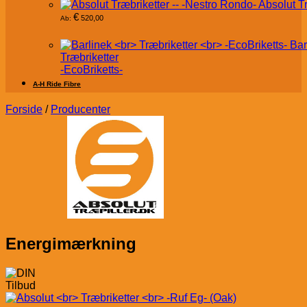
Absolut T
€
520,00
Ab:
Bar
Træbriketter
-EcoBriketts-
A-H Ride Fibre
Forside
/
Producenter
Energimærkning
Tilbud