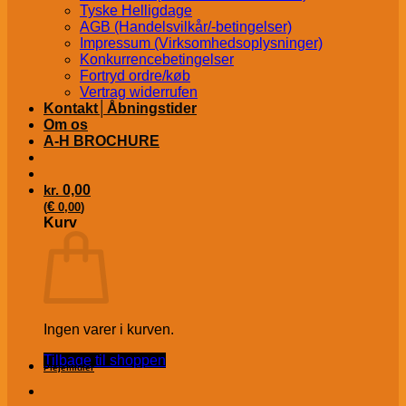
Tyske Helligdage
AGB (Handelsvilkår/-betingelser)
Impressum (Virksomhedsoplysninger)
Konkurrencebetingelser
Fortryd ordre/køb
Vertrag widerrufen
Kontakt│Åbningstider
Om os
A-H BROCHURE
kr.
0,00
€
(
0,00
)
Kurv
Ingen varer i kurven.
Tilbage til shoppen
Plejemidler