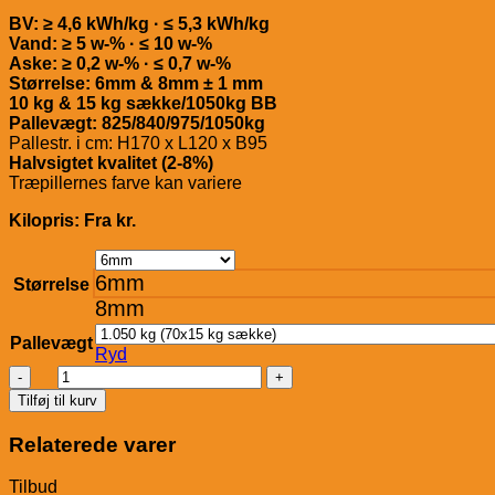
BV: ≥ 4,6 kWh/kg · ≤ 5,3 kWh/kg
Vand: ≥ 5 w-% · ≤ 10 w-%
Aske: ≥ 0,2 w-% · ≤ 0,7 w-%
Størrelse: 6mm & 8mm ± 1 mm
10 kg & 15 kg sække/1050kg BB
Pallevægt: 825/840/975/1050kg
Pallestr. i cm: H170 x L120 x B95
Halvsigtet kvalitet (2-8%)
Træpillernes farve kan variere
Kilopris: Fra kr.
6mm
Størrelse
8mm
Pallevægt
Ryd
DanPellets
Træpiller
Tilføj til kurv
-
Premium-
Relaterede varer
antal
Tilbud