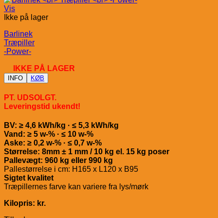
Vis
Ikke på lager
Barlinek
Træpiller
-Power-
IKKE PÅ LAGER
INFO
KØB
PT. UDSOLGT.
Leveringstid ukendt!
BV: ≥ 4,6 kWh/kg · ≤ 5,3 kWh/kg
Vand: ≥ 5 w-% · ≤ 10 w-%
Aske: ≥ 0,2 w-% · ≤ 0,7 w-%
Størrelse: 8mm ± 1 mm / 10 kg el. 15 kg poser
Pallevægt: 960 kg eller 990 kg
Pallestørrelse i cm: H165 x L120 x B95
Sigtet kvalitet
Træpillernes farve kan variere fra lys/mørk
Kilopris: kr.