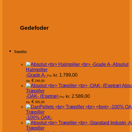
Gedefoder
Træpiller
Absolut
Halmpiller
-Grade A-
kr.
1.799,00
Fra:
€
246,00
Ab:
Abso
Træpiller
-OAK- (Egetræ)
kr.
2.589,00
Fra:
€
355,00
Ab:
Træpiller
-100% OAK-
A
Træpiller