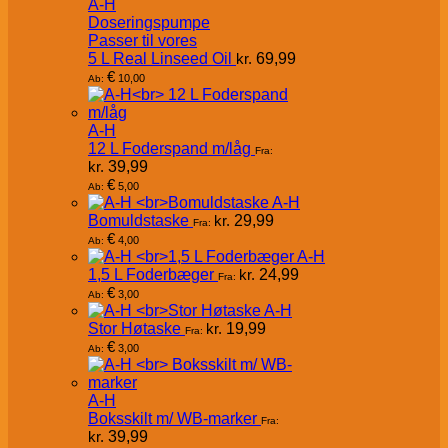
A-H
Doseringspumpe
Passer til vores
5 L Real Linseed Oil
kr.
69,99
€
10,00
Ab:
A-H
12 L Foderspand m/låg
Fra:
kr.
39,99
€
5,00
Ab:
A-H
Bomuldstaske
kr.
29,99
Fra:
€
4,00
Ab:
A-H
1,5 L Foderbæger
kr.
24,99
Fra:
€
3,00
Ab:
A-H
Stor Høtaske
kr.
19,99
Fra:
€
3,00
Ab:
A-H
Boksskilt m/ WB-marker
Fra:
kr.
39,99