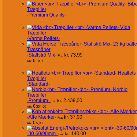
Bibe
Træpiller
-Premium Quality-
Vida
Træpiller
-Varme Pellets-
Træspåner
-Stallströ Mix-
kr.
73,99
Fra:
€
10,00
Ab:
Heatlets
Træpiller
-Standard-
Norbio
Træpiller
-Premium-
kr.
2.439,00
Fra:
€
334,00
Ab:
-Alle Mærker-
kr.
37,00
Fra:
€
5,00
Ab:
-30-60/90mm-
kr.
140,00
Fra: