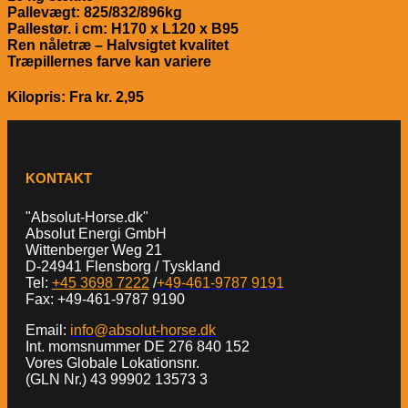
Pallevægt: 825/832/896kg
Pallestør. i cm: H170 x L120 x B95
Ren nåletræ – Halvsigtet kvalitet
Træpillernes farve kan variere
Kilopris: Fra kr. 2,95
KONTAKT
"Absolut-Horse.dk"
Absolut Energi GmbH
Wittenberger Weg 21
D-24941 Flensborg / Tyskland
Tel:
+45 3698 7222
/
+49-461-9787 9191
Fax: +49-461-9787 9190
Email:
info@absolut-horse.dk
Int. momsnummer DE 276 840 152
Vores Globale Lokationsnr.
(GLN Nr.) 43 99902 13573 3