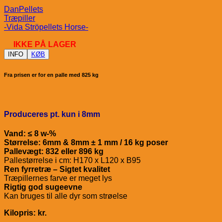
DanPellets
Træpiller
-Vida Ströpellets Horse-
IKKE PÅ LAGER
INFO
KØB
Fra prisen er for en palle med 825 kg
Produceres pt. kun i 8mm
Vand: ≤ 8 w-%
Størrelse: 6mm & 8mm ± 1 mm / 16 kg poser
Pallevægt: 832 eller 896 kg
Pallestørrelse i cm: H170 x L120 x B95
Ren fyrretræ – Sigtet kvalitet
Træpillernes farve er meget lys
Rigtig god sugeevne
Kan bruges til alle dyr som strøelse
Kilopris: kr.