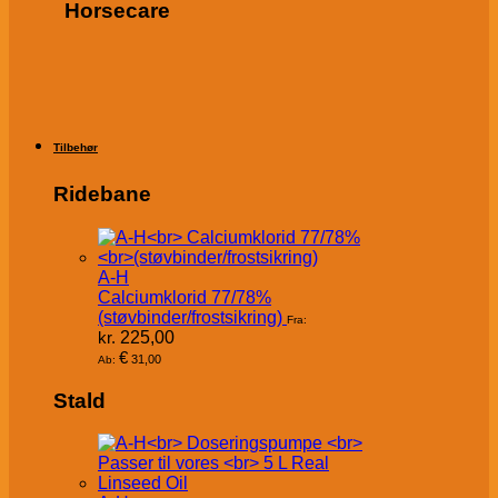
Horsecare
Tilbehør
Ridebane
A-H
Calciumklorid 77/78%
(støvbinder/frostsikring)
Fra:
kr.
225,00
€
31,00
Ab:
Stald