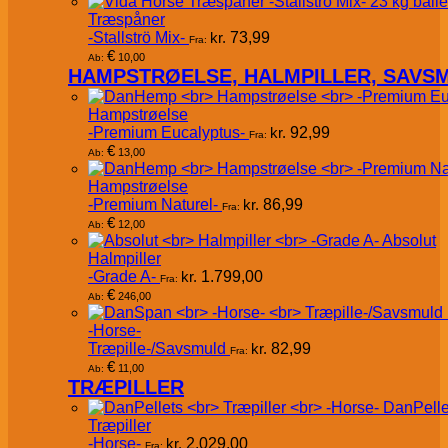
Træspåner
-Stallströ Mix-
kr.
73,99
Fra:
€
10,00
Ab:
HAMPSTRØELSE, HALMPILLER, SAVS
Hampstrøelse
-Premium Eucalyptus-
kr.
92,99
Fra:
€
13,00
Ab:
Hampstrøelse
-Premium Naturel-
kr.
86,99
Fra:
€
12,00
Ab:
Absolut
Halmpiller
-Grade A-
kr.
1.799,00
Fra:
€
246,00
Ab:
-Horse-
Træpille-/Savsmuld
kr.
82,99
Fra:
€
11,00
Ab:
TRÆPILLER
DanPelle
Træpiller
-Horse-
kr.
2.029,00
Fra: