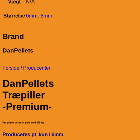
N/A
Vægt
6mm
,
8mm
Størrelse
Brand
DanPellets
Forside
/
Producenter
DanPellets
Træpiller
-Premium-
Fra prisen er for en palle med 825 kg
Produceres pt. kun i 6mm