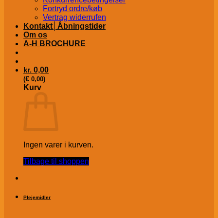
Fortryd ordre/køb
Vertrag widerrufen
Kontakt│Åbningstider
Om os
A-H BROCHURE
kr.
0,00
€
(
0,00
)
Kurv
Ingen varer i kurven.
Tilbage til shoppen
Plejemidler