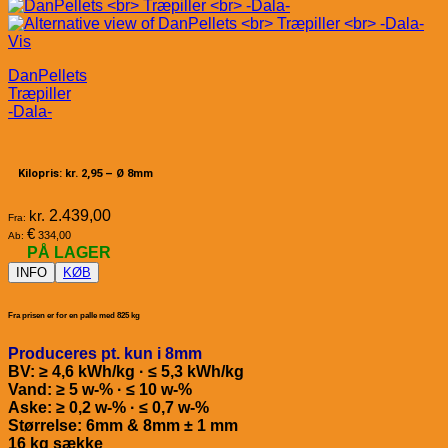
Vis
DanPellets
Træpiller
-Dala-
Kilopris: kr. 2,95 –
Ø 8mm
kr.
2.439,00
Fra:
€
334,00
Ab:
PÅ LAGER
INFO
KØB
Fra prisen er for en palle med 825 kg
Produceres pt. kun i 8mm
BV: ≥ 4,6 kWh/kg · ≤ 5,3 kWh/kg
Vand: ≥ 5 w-% · ≤ 10 w-%
Aske: ≥ 0,2 w-% · ≤ 0,7 w-%
Størrelse: 6mm & 8mm ± 1 mm
16 kg sække