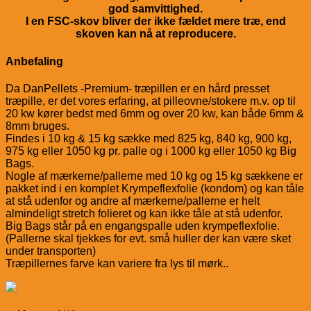
god samvittighed.
I en FSC-skov bliver der ikke fældet mere træ, end
skoven kan nå at reproducere.
Anbefaling
Da DanPellets -Premium- træpillen er en hård presset
træpille, er det vores erfaring, at pilleovne/stokere m.v. op til
20 kw kører bedst med 6mm og over 20 kw, kan både 6mm &
8mm bruges.
Findes i 10 kg & 15 kg sække med 825 kg, 840 kg, 900 kg,
975 kg eller 1050 kg pr. palle og i 1000 kg eller 1050 kg Big
Bags.
Nogle af mærkerne/pallerne med 10 kg og 15 kg sækkene er
pakket ind i en komplet Krympeflexfolie (kondom) og kan tåle
at stå udenfor og andre af mærkerne/pallerne er helt
almindeligt stretch folieret og kan ikke tåle at stå udenfor.
Big Bags står på en engangspalle uden krympeflexfolie.
(Pallerne skal tjekkes for evt. små huller der kan være sket
under transporten)
Træpillernes farve kan variere fra lys til mørk..