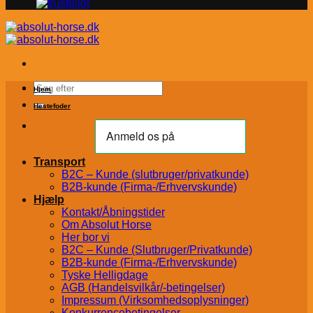
Søg
Hjem
efter:
Hestefoder
Transport
B2C – Kunde (slutbruger/privatkunde)
B2B-kunde (Firma-/Erhvervskunde)
Hjælp
Kontakt/Åbningstider
Om Absolut Horse
Her bor vi
B2C – Kunde (Slutbruger/Privatkunde)
B2B-kunde (Firma-/Erhvervskunde)
Tyske Helligdage
AGB (Handelsvilkår/-betingelser)
Impressum (Virksomhedsoplysninger)
Konkurrencebetingelser