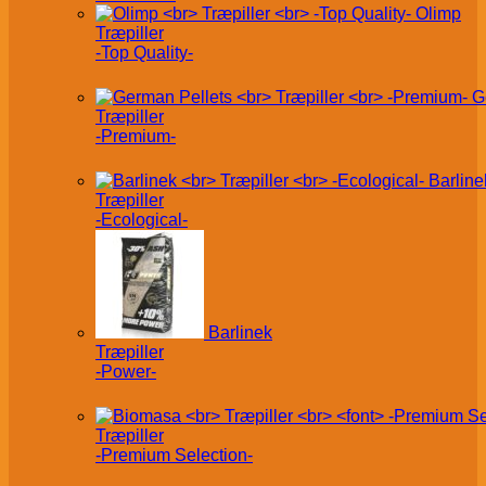
Olimp
Træpiller
-Top Quality-
G
Træpiller
-Premium-
Barline
Træpiller
-Ecological-
Barlinek
Træpiller
-Power-
Træpiller
-Premium Selection-