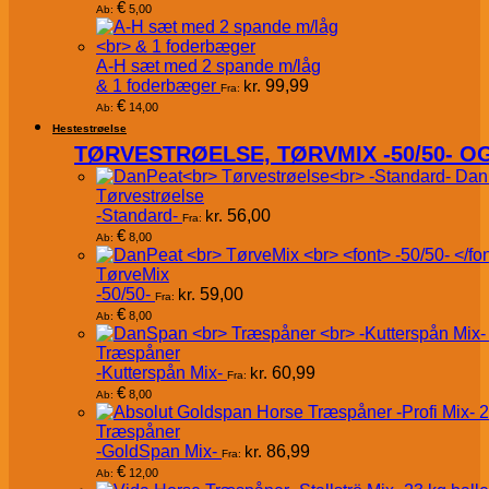
€
5,00
Ab:
A-H sæt med 2 spande m/låg
& 1 foderbæger
kr.
99,99
Fra:
€
14,00
Ab:
Hestestrøelse
TØRVESTRØELSE, TØRVMIX -50/50- 
Dan
Tørvestrøelse
-Standard-
kr.
56,00
Fra:
€
8,00
Ab:
TørveMix
-50/50-
kr.
59,00
Fra:
€
8,00
Ab:
Træspåner
-Kutterspån Mix-
kr.
60,99
Fra:
€
8,00
Ab:
Træspåner
-GoldSpan Mix-
kr.
86,99
Fra:
€
12,00
Ab: