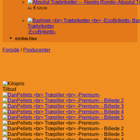
Absolut T
€
520,00
Ab:
Bar
Træbriketter
-EcoBriketts-
A-H Ride Fibre
Forside
/
Producenter
Tilbud