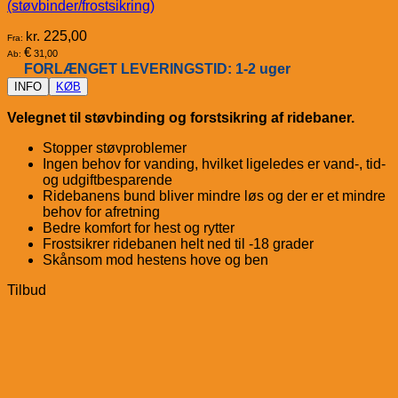
(støvbinder/frostsikring)
kr.
225,00
Fra:
€
31,00
Ab:
FORLÆNGET LEVERINGSTID: 1-2 uger
INFO
KØB
Velegnet til støvbinding og forstsikring af ridebaner.
Stopper støvproblemer
Ingen behov for vanding, hvilket ligeledes er vand-, tid-
og udgiftbesparende
Ridebanens bund bliver mindre løs og der er et mindre
behov for afretning
Bedre komfort for hest og rytter
Frostsikrer ridebanen helt ned til -18 grader
Skånsom mod hestens hove og ben
Tilbud