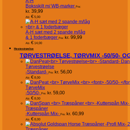
A-H
Boksskilt m/ WB-marker
Fra:
kr.
39,99
€
5,00
Ab:
A-H sæt med 2 spande m/låg
& 1 foderbæger
kr.
99,99
Fra:
€
14,00
Ab:
Hestestrøelse
TØRVESTRØELSE, TØRVMIX -50/50- 
Dan
Tørvestrøelse
-Standard-
kr.
56,00
Fra:
€
8,00
Ab:
TørveMix
-50/50-
kr.
59,00
Fra:
€
8,00
Ab:
Træspåner
-Kutterspån Mix-
kr.
60,99
Fra:
€
8,00
Ab:
Træspåner