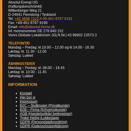
Absolut Energi UG
(haftungsbeschränkt)
Wittenberger Weg 21
D-24941 Flensborg / Tyskland
Tel:
+45 3698 7222
/
+49-461-9787 9191
Fax: +49-461-9787 9190
Email:
info@absolut-horse.dk
Int. momsnummer DE 276 840 152
Vores Globale Lokationsnr. (GLN Nr.) 43 99902 13573 3
TELEFONTID
Mandag – Fredag: kl.10.00 – 12.00 og kl 14.00 - 16.30
Lørdag: kl. 11.30 - 12.00
Søndag: Lukket
ÅBNINGSTIDER
Mandag – Fredag: kl. 08.00 – 16.45
Lørdag: kl. 10.00 - 11.45
Søndag: Lukket
INFORMATION
Kontakt
Her bor vi
Impressum
B2C – Slutbruger (Privatkunde)
B2B – Firma (Erhvervskunde)
AGB (Handelsvilkår/-betingelser)
Tyske Hellig-/Lukkedage
GDPR (Persondataforordring)
GDPR (Datenschutzerklärung)