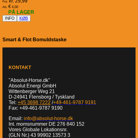
kr.
29,99
Fra:
€
4,00
Ab:
PÅ LAGER
INFO
KØB
Smart & Flot Bomuldstaske
KONTAKT
"Absolut-Horse.dk"
Absolut Energi GmbH
Wittenberger Weg 21
D-24941 Flensborg / Tyskland
Tel:
+45 3698 7222
/
+49-461-9787 9191
Fax: +49-461-9787 9190
Email:
info@absolut-horse.dk
Int. momsnummer DE 276 840 152
Vores Globale Lokationsnr.
(GLN Nr.) 43 99902 13573 3