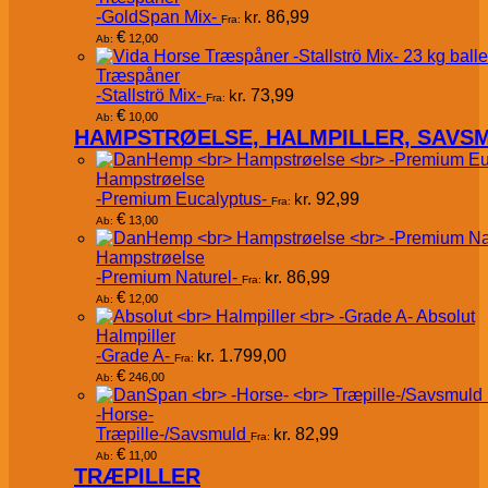
-GoldSpan Mix-
kr.
86,99
Fra:
€
12,00
Ab:
Træspåner
-Stallströ Mix-
kr.
73,99
Fra:
€
10,00
Ab:
HAMPSTRØELSE, HALMPILLER, SAVS
Hampstrøelse
-Premium Eucalyptus-
kr.
92,99
Fra:
€
13,00
Ab:
Hampstrøelse
-Premium Naturel-
kr.
86,99
Fra:
€
12,00
Ab:
Absolut
Halmpiller
-Grade A-
kr.
1.799,00
Fra:
€
246,00
Ab:
-Horse-
Træpille-/Savsmuld
kr.
82,99
Fra:
€
11,00
Ab:
TRÆPILLER