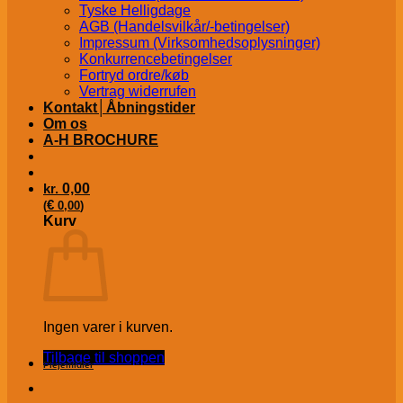
Tyske Helligdage
AGB (Handelsvilkår/-betingelser)
Impressum (Virksomhedsoplysninger)
Konkurrencebetingelser
Fortryd ordre/køb
Vertrag widerrufen
Kontakt│Åbningstider
Om os
A-H BROCHURE
kr.
0,00
€
(
0,00
)
Kurv
Ingen varer i kurven.
Tilbage til shoppen
Plejemidler