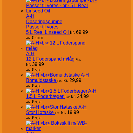
A-H
Doseringspumpe
Passer til vores
5 L Real Linseed Oil
kr.
69,99
€
10,00
Ab:
A-H
12 L Foderspand m/låg
Fra:
kr.
39,99
€
5,00
Ab:
A-H
Bomuldstaske
kr.
29,99
Fra:
€
4,00
Ab:
A-H
1,5 L Foderbæger
kr.
24,99
Fra:
€
3,00
Ab:
A-H
Stor Høtaske
kr.
19,99
Fra:
€
3,00
Ab: