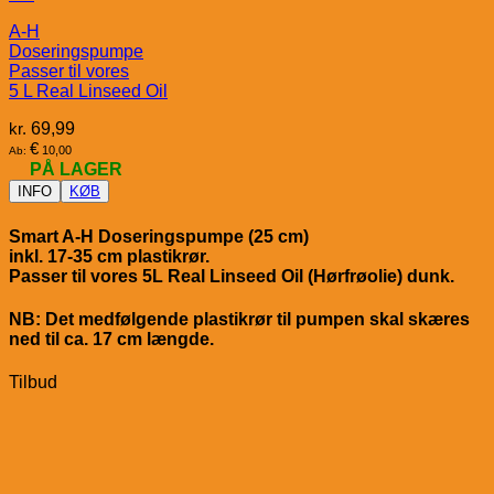
A-H
Doseringspumpe
Passer til vores
5 L Real Linseed Oil
kr.
69,99
€
10,00
Ab:
PÅ LAGER
INFO
KØB
Smart A-H Doseringspumpe (25 cm)
inkl. 17-35 cm plastikrør.
Passer til vores 5L Real Linseed Oil (Hørfrøolie) dunk.
NB: Det medfølgende plastikrør til pumpen skal skæres
ned til ca. 17 cm længde.
Tilbud