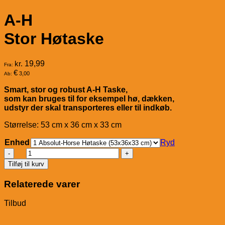
A-H
Stor Høtaske
kr.
19,99
Fra:
€
3,00
Ab:
Smart, stor og robust A-H Taske,
som kan bruges til for eksempel hø, dækken,
udstyr der skal transporteres eller til indkøb.
Størrelse: 53 cm x 36 cm x 33 cm
Enhed
Ryd
A-
H
Tilføj til kurv
Stor
Høtaske
Relaterede varer
antal
Tilbud