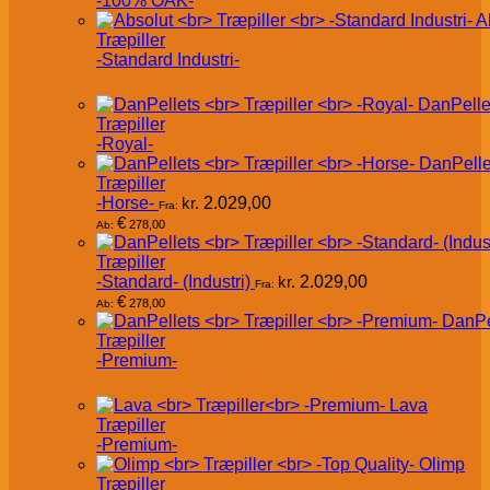
-100% OAK-
A
Træpiller
-Standard Industri-
DanPelle
Træpiller
-Royal-
DanPelle
Træpiller
-Horse-
kr.
2.029,00
Fra:
€
278,00
Ab:
Træpiller
-Standard- (Industri)
kr.
2.029,00
Fra:
€
278,00
Ab:
DanPe
Træpiller
-Premium-
Lava
Træpiller
-Premium-
Olimp
Træpiller