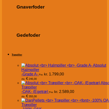
Gnaverfoder
Gedefoder
Træpiller
Absolut
Halmpiller
-Grade A-
kr.
1.799,00
Fra:
€
246,00
Ab:
Abso
Træpiller
-OAK- (Egetræ)
kr.
2.589,00
Fra:
€
355,00
Ab:
Træpiller