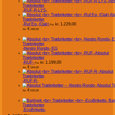
Abs
Træbriketter
-RUF-R-LYS-
Ab
Træbriketter
-Ruf Eg- (Oak)
kr.
1.229,00
Fra:
€
168,00
Ab:
Træbriketter
-Nestro Rondo- EG
Absolut
Træbriketter
-RUF-
kr.
1.199,00
Fra:
€
164,00
Ab:
Absolut
Træbriketter
-RUF-R-
Absolut T
€
520,00
Ab:
Bar
Træbriketter
-EcoBriketts-