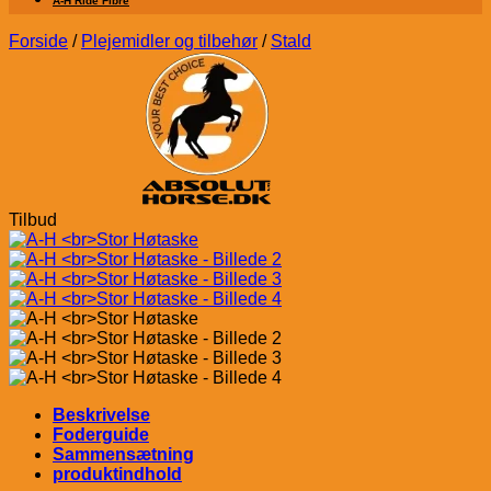
A-H Ride Fibre
Forside
/
Plejemidler og tilbehør
/
Stald
Tilbud
Beskrivelse
Foderguide
Sammensætning
produktindhold