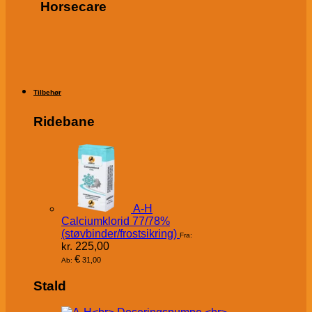
Horsecare
Tilbehør
Ridebane
A-H
Calciumklorid 77/78%
(støvbinder/frostsikring)
Fra:
kr.
225,00
€
31,00
Ab:
Stald