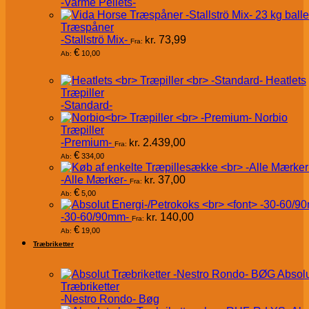
-Varme Pellets-
Træspåner
-Stallströ Mix-
kr.
73,99
Fra:
€
10,00
Ab:
Heatlets
Træpiller
-Standard-
Norbio
Træpiller
-Premium-
kr.
2.439,00
Fra:
€
334,00
Ab:
-Alle Mærker-
kr.
37,00
Fra:
€
5,00
Ab:
-30-60/90mm-
kr.
140,00
Fra:
€
19,00
Ab:
Træbriketter
Absol
Træbriketter
-Nestro Rondo- Bøg