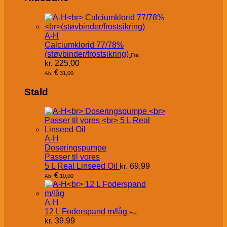
A-H
Calciumklorid 77/78%
(støvbinder/frostsikring)
Fra:
kr.
225,00
€
31,00
Ab:
Stald
A-H
Doseringspumpe
Passer til vores
5 L Real Linseed Oil
kr.
69,99
€
10,00
Ab:
A-H
12 L Foderspand m/låg
Fra:
kr.
39,99