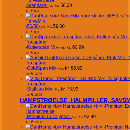
Tørvestrøelse
-Standard-
kr.
56,00
Fra:
€
8,00
Ab:
TørveMix
-50/50-
kr.
59,00
Fra:
€
8,00
Ab:
Træspåner
-Kutterspån Mix-
kr.
60,99
Fra:
€
8,00
Ab:
Træspåner
-GoldSpan Mix-
kr.
86,99
Fra:
€
12,00
Ab:
Træspåner
-Stallströ Mix-
kr.
73,99
Fra:
€
10,00
Ab:
HAMPSTRØELSE, HALMPILLER, SAVS
Hampstrøelse
-Premium Eucalyptus-
kr.
92,99
Fra:
€
13,00
Ab: