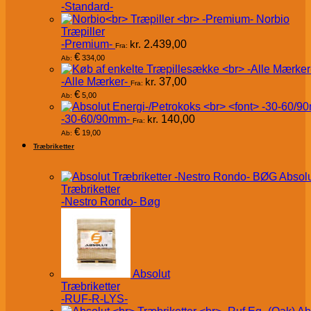
-Standard-
Norbio
Træpiller
-Premium-
kr.
2.439,00
Fra:
€
334,00
Ab:
-Alle Mærker-
kr.
37,00
Fra:
€
5,00
Ab:
-30-60/90mm-
kr.
140,00
Fra:
€
19,00
Ab:
Træbriketter
Absol
Træbriketter
-Nestro Rondo- Bøg
Absolut
Træbriketter
-RUF-R-LYS-