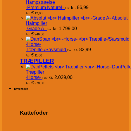
Hampstrøelse
-Premium Naturel-
kr.
86,99
Fra:
€
12,00
Ab:
Absolut
Halmpiller
-Grade A-
kr.
1.799,00
Fra:
€
246,00
Ab:
-Horse-
Træpille-/Savsmuld
kr.
82,99
Fra:
€
11,00
Ab:
TRÆPILLER
DanPelle
Træpiller
-Horse-
kr.
2.029,00
Fra:
€
278,00
Ab:
Dyrefoder
Kattefoder