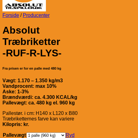
Forside
/
Producenter
Absolut
Træbriketter
-RUF-R-LYS-
Fra prisen er for en palle med 480 kg
Vægt: 1.170 – 1.350 kg/m3
Vandprocent: max 10%
Aske: 1-3%
Brændværdi: ca. 4.300 KCAL/kg
Pallevægt: ca. 480 kg el. 960 kg
Pallestør. i cm: H140 x L120 x B80
Træbriketternes farve kan variere
Kilopris: kr.
Pallevægt
Ryd