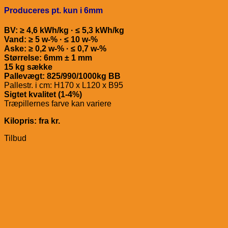
Produceres pt. kun i 6mm
BV: ≥ 4,6 kWh/kg · ≤ 5,3 kWh/kg
Vand: ≥ 5 w-% · ≤ 10 w-%
Aske: ≥ 0,2 w-% · ≤ 0,7 w-%
Størrelse: 6mm ± 1 mm
15 kg sække
Pallevægt: 825/990/1000kg BB
Pallestr. i cm: H170 x L120 x B95
Sigtet kvalitet (1-4%)
Træpillernes farve kan variere
Kilopris: fra kr.
Tilbud