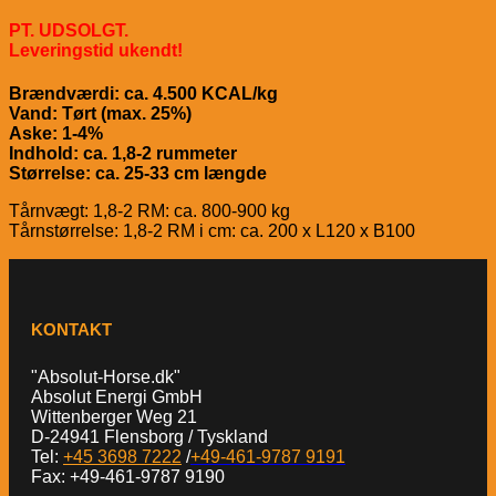
PT. UDSOLGT.
Leveringstid ukendt!
Brændværdi: ca. 4.500 KCAL/kg
Vand: Tørt (max. 25%)
Aske: 1-4%
Indhold: ca. 1,8-2 rummeter
Størrelse: ca. 25-33 cm længde
Tårnvægt: 1,8-2 RM: ca. 800-900 kg
Tårnstørrelse: 1,8-2 RM i cm: ca. 200 x L120 x B100
KONTAKT
"Absolut-Horse.dk"
Absolut Energi GmbH
Wittenberger Weg 21
D-24941 Flensborg / Tyskland
Tel:
+45 3698 7222
/
+49-461-9787 9191
Fax: +49-461-9787 9190