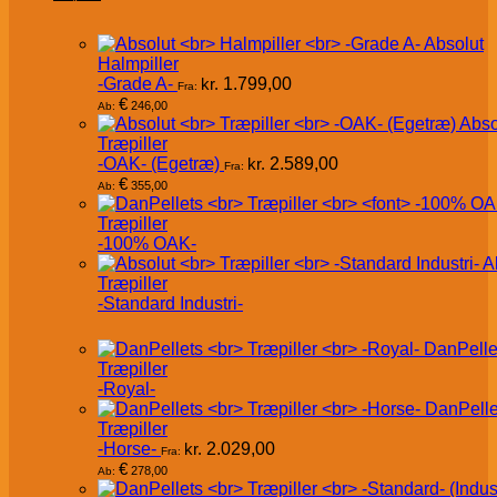
Absolut
Halmpiller
-Grade A-
kr.
1.799,00
Fra:
€
246,00
Ab:
Abso
Træpiller
-OAK- (Egetræ)
kr.
2.589,00
Fra:
€
355,00
Ab:
Træpiller
-100% OAK-
A
Træpiller
-Standard Industri-
DanPelle
Træpiller
-Royal-
DanPelle
Træpiller
-Horse-
kr.
2.029,00
Fra:
€
278,00
Ab: