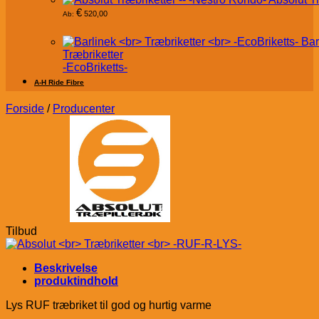
€
520,00
Ab:
Bar
Træbriketter
-EcoBriketts-
A-H Ride Fibre
Forside
/
Producenter
Tilbud
Beskrivelse
produktindhold
Lys RUF træbriket til god og hurtig varme