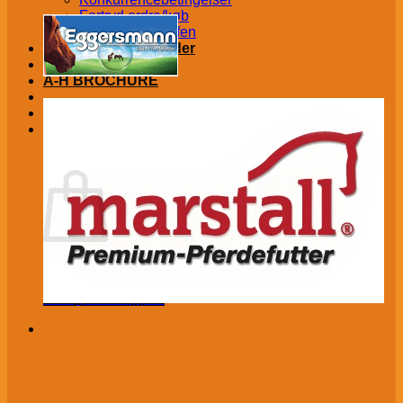
Fortryd ordre/køb
Vertrag widerrufen
Kontakt│Åbningstider
Om os
A-H BROCHURE
kr.
0,00
€
(
0,00
)
Kurv
Ingen varer i kurven.
Tilbage til shoppen