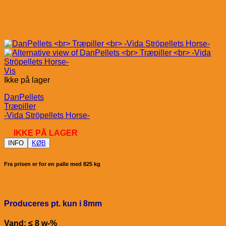
Vis
Ikke på lager
DanPellets
Træpiller
-Vida Ströpellets Horse-
IKKE PÅ LAGER
INFO
KØB
Fra prisen er for en palle med 825 kg
Produceres pt. kun i 8mm
Vand: ≤ 8 w-%