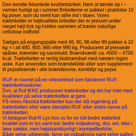
Den kendte firkantede kvalitetsbriket. Nem at tænde op i –
varmer hurtigt op i rummet Briketterne er pakket i praktiske 10
kg poser, som du nemt kan stille ind i stuen. Vores
træbriketter er højkvalitets briketter der er presset under
meget højt tryk og holdes sammen af træets naturlige
cellulose indhold
Sælges på engangspalle med 48, 90, 96 eller 99 pakker á 10
kg = i alt 480, 900, 960 eller 990 kg. Produceret af pressede
spåner, trærester og savsmuld. Brændværdi: ca. 4000 – 4700
kcal. Træbriketter er renlig biobrændsel med næsten ingen
aske. Kan anvendes som brændekilde eller som supplement
til pejsebrænde i alle brændeovne, kombifyr og pejse.
RUF er navnet på en virksomhed som fabrikerer RUF-
træbriketmaskiner.
Dvs. at Ruf IKKE producerer træbriketter og det har intet med
kvaliteten på selve træbriketten at gøre.
På vores Absolut træbriketter kan der stå ingenting på
træbriketten eller være stemplet RUF eller andre navne på
træbriketten.
Vi betegner Ruf-R-Lys hos os for en lidt bedre træbriket
kvalitet som er lys samt evt. bedre indpakning, dvs. evt. ikke i
løse sække, men højstsandsynligt i krympeflexfolie.
Både selve udseende, farve og indpakning samt selve pallen