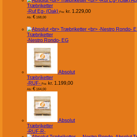
Ab
Træbriketter
-Ruf Eg- (Oak)
kr.
1.229,00
Fra:
€
168,00
Ab:
Træbriketter
-Nestro Rondo- EG
Absolut
Træbriketter
-RUF-
kr.
1.199,00
Fra:
€
164,00
Ab:
Absolut
Træbriketter
-RUF-R-
Absolut T