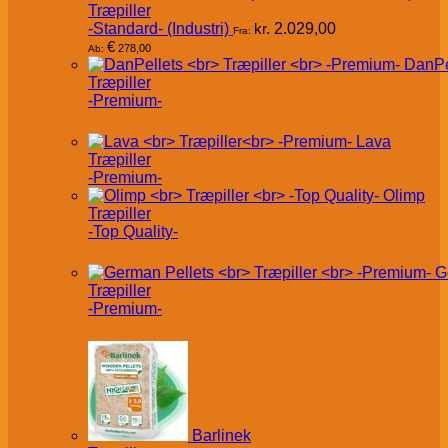
Træpiller
-Standard- (Industri)
kr.
2.029,00
Fra:
€
278,00
Ab:
DanPe
Træpiller
-Premium-
Lava
Træpiller
-Premium-
Olimp
Træpiller
-Top Quality-
G
Træpiller
-Premium-
Barlinek