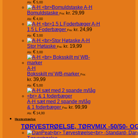
€
5,00
Ab:
A-H
Bomuldstaske
kr.
29,99
Fra:
€
4,00
Ab:
A-H
1,5 L Foderbæger
kr.
24,99
Fra:
€
3,00
Ab:
A-H
Stor Høtaske
kr.
19,99
Fra:
€
3,00
Ab:
A-H
Boksskilt m/ WB-marker
Fra:
kr.
39,99
€
5,00
Ab:
A-H sæt med 2 spande m/låg
& 1 foderbæger
kr.
99,99
Fra:
€
14,00
Ab:
Hestestrøelse
TØRVESTRØELSE, TØRVMIX -50/50- 
Dan