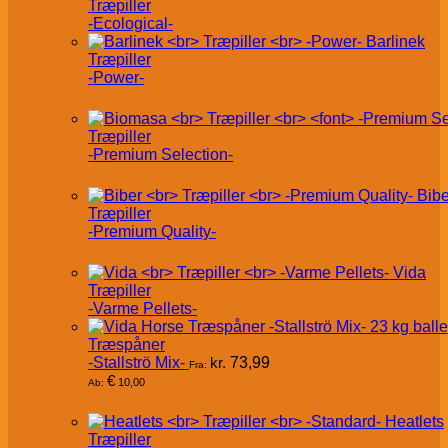
Træpiller
-Ecological-
Barlinek
Træpiller
-Power-
Træpiller
-Premium Selection-
Bibe
Træpiller
-Premium Quality-
Vida
Træpiller
-Varme Pellets-
Træspåner
-Stallströ Mix-
kr.
73,99
Fra:
€
10,00
Ab:
Heatlets
Træpiller