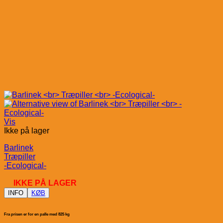
Vis
Ikke på lager
Barlinek
Træpiller
-Ecological-
IKKE PÅ LAGER
INFO
KØB
Fra prisen er for en palle med 825 kg