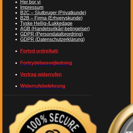
Her bor vi
Impressum
B2C – Slutbruger (Privatkunde)
B2B – Firma (Erhvervskunde)
Tyske Hellig-/Lukkedage
AGB (Handelsvilkår/-betingelser)
GDPR (Persondataforordring)
GDPR (Datenschutzerklärung)
Fortyd ordre/køb
Fortrydelsesvejledning
Vertrag widerrufen
Widerrufsbelehrung