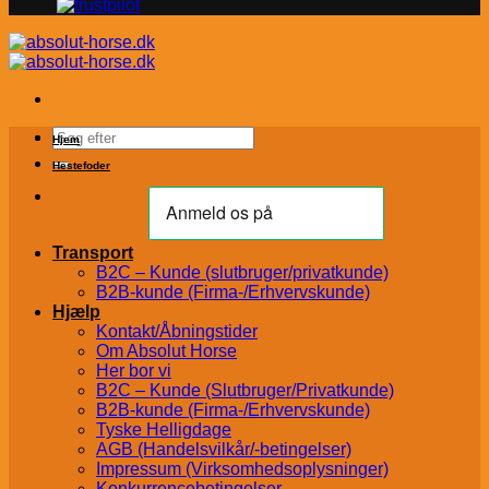
Søg
Hjem
efter:
Hestefoder
Transport
B2C – Kunde (slutbruger/privatkunde)
B2B-kunde (Firma-/Erhvervskunde)
Hjælp
Kontakt/Åbningstider
Om Absolut Horse
Her bor vi
B2C – Kunde (Slutbruger/Privatkunde)
B2B-kunde (Firma-/Erhvervskunde)
Tyske Helligdage
AGB (Handelsvilkår/-betingelser)
Impressum (Virksomhedsoplysninger)
Konkurrencebetingelser