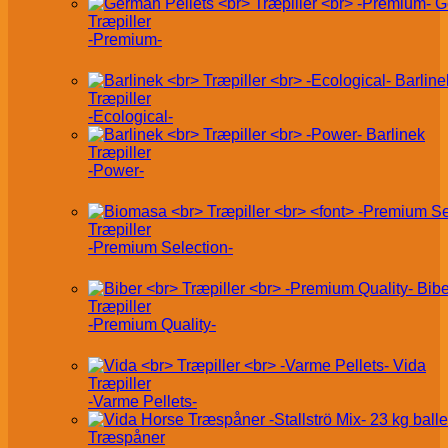
G
Træpiller
-Premium-
Barline
Træpiller
-Ecological-
Barlinek
Træpiller
-Power-
Træpiller
-Premium Selection-
Bibe
Træpiller
-Premium Quality-
Vida
Træpiller
-Varme Pellets-
Træspåner