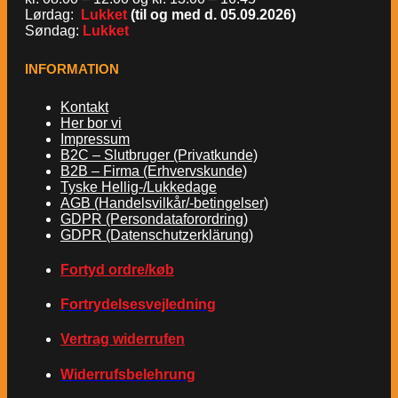
Lørdag:
Lukket
(til og med d. 05.09.2026)
Søndag:
Lukket
INFORMATION
Kontakt
Her bor vi
Impressum
B2C – Slutbruger (Privatkunde)
B2B – Firma (Erhvervskunde)
Tyske Hellig-/Lukkedage
AGB (Handelsvilkår/-betingelser)
GDPR (Persondataforordring)
GDPR (Datenschutzerklärung)
Fortyd ordre/køb
Fortrydelsesvejledning
Vertrag widerrufen
Widerrufsbelehrung