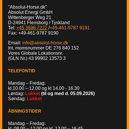
"Absolut-Horse.dk"
Absolut Energi GmbH
Wittenberger Weg 21
D-24941 Flensborg / Tyskland
Tel:
+45 3698 7222
/
+49-461-9787 9191
Fax: +49-461-9787 9190
Email:
info@absolut-horse.dk
Int. momsnummer DE 276 840 152
Vores Globale Lokationsnr.
(GLN Nr.) 43 99902 13573 3
TELEFONTID
Mandag – Fredag:
kl.10.00 – 12.00 og kl 14.00 - 16.30
Lørdag:
Lukket
(til og med d. 05.09.2026)
Søndag:
Lukket
ÅBNINGSTIDER
Mandag – Fredag:
kl. 08.00 – 12.00 og kl. 13.00 – 16.45