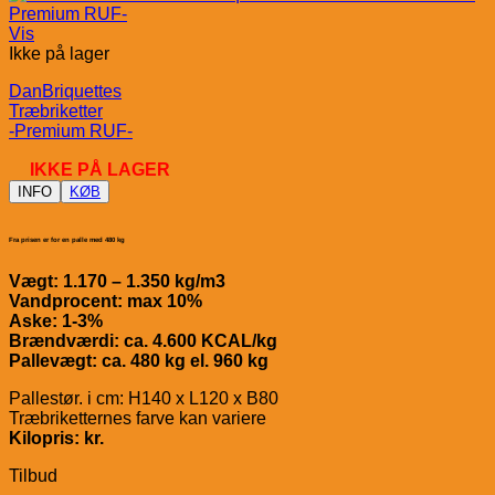
Vis
Ikke på lager
DanBriquettes
Træbriketter
-Premium RUF-
IKKE PÅ LAGER
INFO
KØB
Fra prisen er for en palle med 480 kg
Vægt: 1.170 – 1.350 kg/m3
Vandprocent: max 10%
Aske: 1-3%
Brændværdi: ca. 4.600 KCAL/kg
Pallevægt: ca. 480 kg el. 960 kg
Pallestør. i cm: H140 x L120 x B80
Træbriketternes farve kan variere
Kilopris: kr.
Tilbud