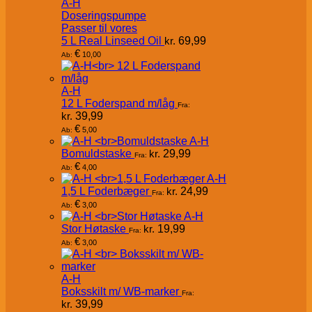
A-H
Doseringspumpe
Passer til vores
5 L Real Linseed Oil
kr.
69,99
€
10,00
Ab:
A-H
12 L Foderspand m/låg
Fra:
kr.
39,99
€
5,00
Ab:
A-H
Bomuldstaske
kr.
29,99
Fra:
€
4,00
Ab:
A-H
1,5 L Foderbæger
kr.
24,99
Fra:
€
3,00
Ab:
A-H
Stor Høtaske
kr.
19,99
Fra:
€
3,00
Ab:
A-H
Boksskilt m/ WB-marker
Fra:
kr.
39,99