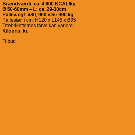
Brændværdi: ca. 4.600 KCAL/kg
Ø 50-60mm – L: ca. 29-30cm
Pallevægt: 480, 960 eller 990 kg
Pallestør. i cm: H120 x L145 x B95
Træbriketternes farve kan varier
e
Kilopris: kr.
Tilbud