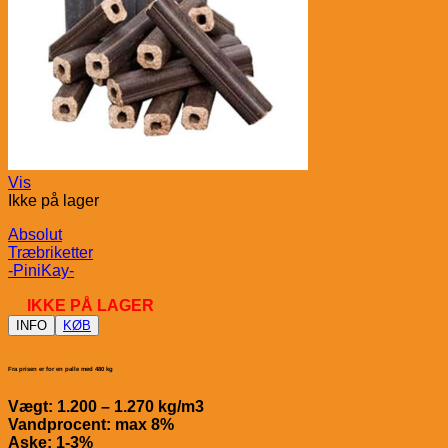
Vis
Ikke på lager
Absolut
Træbriketter
-PiniKay-
IKKE PÅ LAGER
INFO
KØB
Fra prisen er for en palle med 480 kg
Vægt: 1.200 – 1.270 kg/m3
Vandprocent: max 8%
Aske: 1-3%