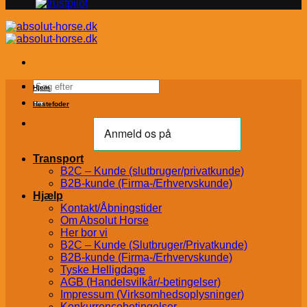
Søg
Hjem
efter:
Hestefoder
Transport
B2C – Kunde (slutbruger/privatkunde)
B2B-kunde (Firma-/Erhvervskunde)
Hjælp
Kontakt/Åbningstider
Om Absolut Horse
Her bor vi
B2C – Kunde (Slutbruger/Privatkunde)
B2B-kunde (Firma-/Erhvervskunde)
Tyske Helligdage
AGB (Handelsvilkår/-betingelser)
Impressum (Virksomhedsoplysninger)
Konkurrencebetingelser