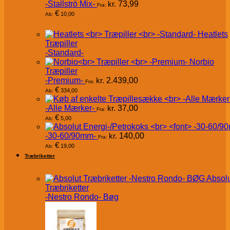
-Stallströ Mix-
kr.
73,99
Fra:
€
10,00
Ab:
Heatlets
Træpiller
-Standard-
Norbio
Træpiller
-Premium-
kr.
2.439,00
Fra:
€
334,00
Ab:
-Alle Mærker-
kr.
37,00
Fra:
€
5,00
Ab:
-30-60/90mm-
kr.
140,00
Fra:
€
19,00
Ab:
Træbriketter
Absol
Træbriketter
-Nestro Rondo- Bøg