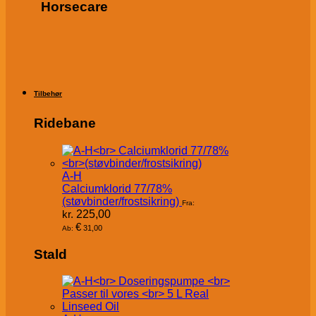
Horsecare
Tilbehør
Ridebane
A-H
Calciumklorid 77/78%
(støvbinder/frostsikring)
Fra:
kr.
225,00
€
31,00
Ab:
Stald