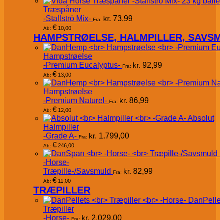
Træspåner
-Stallströ Mix-
kr.
73,99
Fra:
€
10,00
Ab:
HAMPSTRØELSE, HALMPILLER, SAVS
Hampstrøelse
-Premium Eucalyptus-
kr.
92,99
Fra:
€
13,00
Ab:
Hampstrøelse
-Premium Naturel-
kr.
86,99
Fra:
€
12,00
Ab:
Absolut
Halmpiller
-Grade A-
kr.
1.799,00
Fra:
€
246,00
Ab:
-Horse-
Træpille-/Savsmuld
kr.
82,99
Fra:
€
11,00
Ab:
TRÆPILLER
DanPelle
Træpiller
-Horse-
kr.
2.029,00
Fra: