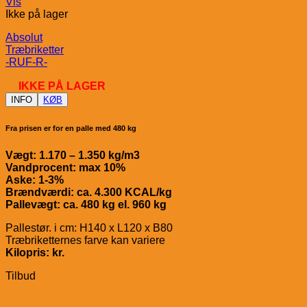
Vis
Ikke på lager
Absolut
Træbriketter
-RUF-R-
IKKE PÅ LAGER
INFO
KØB
Fra prisen er for en palle med 480 kg
Vægt: 1.170 – 1.350 kg/m3
Vandprocent: max 10%
Aske: 1-3%
Brændværdi: ca. 4.300 KCAL/kg
Pallevægt: ca. 480 kg el. 960 kg
Pallestør. i cm: H140 x L120 x B80
Træbriketternes farve kan variere
Kilopris: kr.
Tilbud