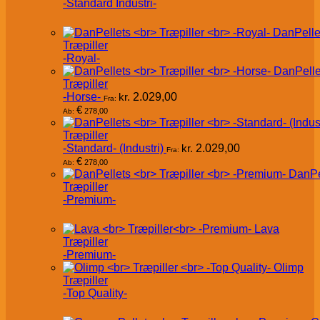
-Standard Industri-
DanPelle
Træpiller
-Royal-
DanPelle
Træpiller
-Horse-
kr.
2.029,00
Fra:
€
278,00
Ab:
Træpiller
-Standard- (Industri)
kr.
2.029,00
Fra:
€
278,00
Ab:
DanPe
Træpiller
-Premium-
Lava
Træpiller
-Premium-
Olimp
Træpiller
-Top Quality-