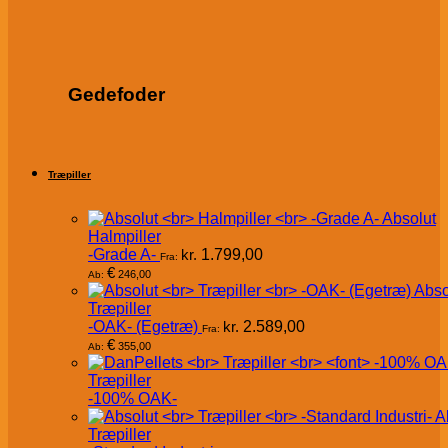
Gedefoder
Træpiller
Absolut
Halmpiller
-Grade A-
kr.
1.799,00
Fra:
€
246,00
Ab:
Abso
Træpiller
-OAK- (Egetræ)
kr.
2.589,00
Fra:
€
355,00
Ab:
Træpiller
-100% OAK-
A
Træpiller