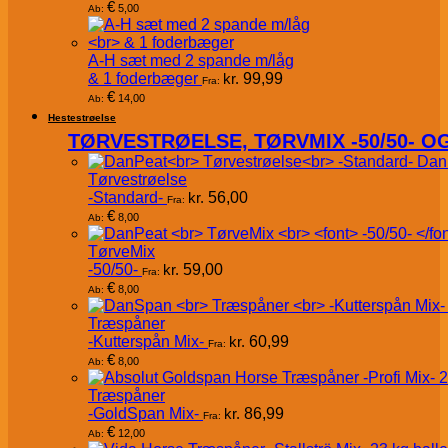
€
5,00
Ab:
A-H sæt med 2 spande m/låg
& 1 foderbæger
kr.
99,99
Fra:
€
14,00
Ab:
Hestestrøelse
TØRVESTRØELSE, TØRVMIX -50/50- 
Dan
Tørvestrøelse
-Standard-
kr.
56,00
Fra:
€
8,00
Ab:
TørveMix
-50/50-
kr.
59,00
Fra:
€
8,00
Ab:
Træspåner
-Kutterspån Mix-
kr.
60,99
Fra:
€
8,00
Ab:
Træspåner
-GoldSpan Mix-
kr.
86,99
Fra:
€
12,00
Ab: