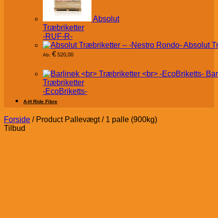
Absolut
Træbriketter
-RUF-R-
Absolut T
€
520,00
Ab:
Bar
Træbriketter
-EcoBriketts-
A-H Ride Fibre
Forside
/
Product Pallevægt
/
1 palle (900kg)
Tilbud