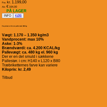
kr.
1.199,00
Fra:
€
164,00
Ab:
PÅ LAGER
INFO
KØB
Fra prisen er for en palle med 480 kg
Vægt: 1.170 – 1.350 kg/m3
Vandprocent: max 10%
Aske: 1-3%
Brændværdi: ca. 4.200 KCAL/kg
Pallevægt: ca. 480 kg el. 960 kg
Der er en del smuld i sækkene
Pallestør. i cm: H140 x L120 x B80
Træbriketternes farve kan variere
Kilopris: kr. 2,49
Tilbud