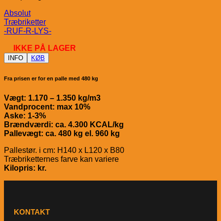
Absolut
Træbriketter
-RUF-R-LYS-
IKKE PÅ LAGER
INFO
KØB
Fra prisen er for en palle med 480 kg
Vægt: 1.170 – 1.350 kg/m3
Vandprocent: max 10%
Aske: 1-3%
Brændværdi: ca. 4.300 KCAL/kg
Pallevægt: ca. 480 kg el. 960 kg
Pallestør. i cm: H140 x L120 x B80
Træbriketternes farve kan variere
Kilopris: kr.
KONTAKT