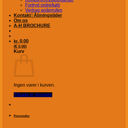
Fortryd ordre/køb
Vertrag widerrufen
Kontakt│Åbningstider
Om os
A-H BROCHURE
kr.
0,00
€
(
0,00
)
Kurv
Ingen varer i kurven.
Tilbage til shoppen
Plejemidler