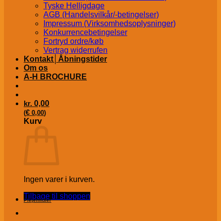
Tyske Helligdage
AGB (Handelsvilkår/-betingelser)
Impressum (Virksomhedsoplysninger)
Konkurrencebetingelser
Fortryd ordre/køb
Vertrag widerrufen
Kontakt│Åbningstider
Om os
A-H BROCHURE
kr.
0,00
€
(
0,00
)
Kurv
Ingen varer i kurven.
Tilbage til shoppen
Plejemidler