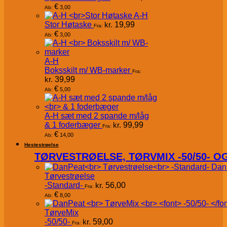
€
3,00
Ab:
A-H
Stor Høtaske
kr.
19,99
Fra:
€
3,00
Ab:
A-H
Boksskilt m/ WB-marker
Fra:
kr.
39,99
€
5,00
Ab:
A-H sæt med 2 spande m/låg
& 1 foderbæger
kr.
99,99
Fra:
€
14,00
Ab:
Hestestrøelse
TØRVESTRØELSE, TØRVMIX -50/50- 
Dan
Tørvestrøelse
-Standard-
kr.
56,00
Fra:
€
8,00
Ab:
TørveMix
-50/50-
kr.
59,00
Fra: