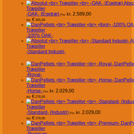
Abso
Træpiller
-OAK- (Egetræ)
kr.
2.589,00
Fra:
€
355,00
Ab:
Træpiller
-100% OAK-
A
Træpiller
-Standard Industri-
DanPelle
Træpiller
-Royal-
DanPelle
Træpiller
-Horse-
kr.
2.029,00
Fra:
€
278,00
Ab:
Træpiller
-Standard- (Industri)
kr.
2.029,00
Fra:
€
278,00
Ab:
DanPe
Træpiller
-Premium-