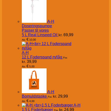
A-H
Doseringspumpe
Passer til vores
5 L Real Linseed Oil
kr.
69,99
€
10,00
Ab:
A-H
12 L Foderspand m/låg
Fra:
kr.
39,99
€
5,00
Ab:
A-H
Bomuldstaske
kr.
29,99
Fra:
€
4,00
Ab:
A-H
1,5 L Foderbæger
kr.
24,99
Fra: