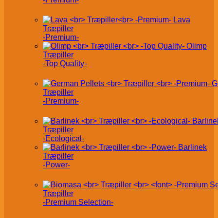
Lava
Træpiller
-Premium-
Olimp
Træpiller
-Top Quality-
G
Træpiller
-Premium-
Barline
Træpiller
-Ecological-
Barlinek
Træpiller
-Power-
Træpiller
-Premium Selection-