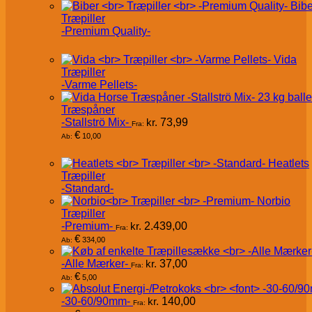
Bibe
Træpiller
-Premium Quality-
Vida
Træpiller
-Varme Pellets-
Træspåner
-Stallströ Mix-
kr.
73,99
Fra:
€
10,00
Ab:
Heatlets
Træpiller
-Standard-
Norbio
Træpiller
-Premium-
kr.
2.439,00
Fra:
€
334,00
Ab:
-Alle Mærker-
kr.
37,00
Fra:
€
5,00
Ab:
-30-60/90mm-
kr.
140,00
Fra: