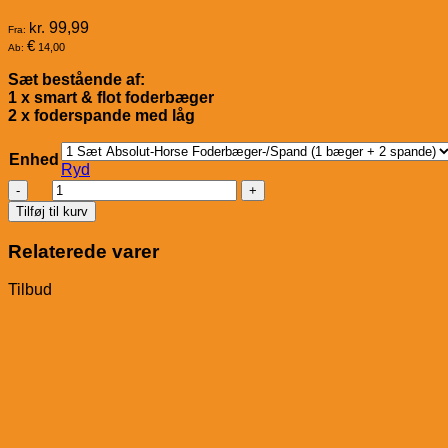
kr.
99,99
Fra:
€
14,00
Ab:
Sæt bestående af:
1 x smart & flot foderbæger
2 x foderspande med låg
Enhed
Ryd
A-
H
Tilføj til kurv
sæt
med
Relaterede varer
2
spande
Tilbud
m/låg
&
1
foderbæger
antal