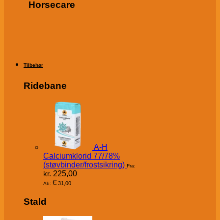
Horsecare
Tilbehør
Ridebane
A-H
Calciumklorid 77/78%
(støvbinder/frostsikring)
Fra:
kr.
225,00
€
31,00
Ab:
Stald