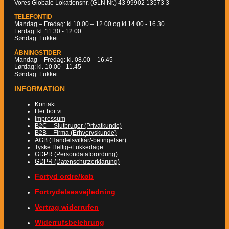
Vores Globale Lokationsnr. (GLN Nr.) 43 99902 13573 3
TELEFONTID
Mandag – Fredag: kl.10.00 – 12.00 og kl 14.00 - 16.30
Lørdag: kl. 11.30 - 12.00
Søndag: Lukket
ÅBNINGSTIDER
Mandag – Fredag: kl. 08.00 – 16.45
Lørdag: kl. 10.00 - 11.45
Søndag: Lukket
INFORMATION
Kontakt
Her bor vi
Impressum
B2C – Slutbruger (Privatkunde)
B2B – Firma (Erhvervskunde)
AGB (Handelsvilkår/-betingelser)
Tyske Hellig-/Lukkedage
GDPR (Persondataforordring)
GDPR (Datenschutzerklärung)
Fortyd ordre/køb
Fortrydelsesvejledning
Vertrag widerrufen
Widerrufsbelehrung