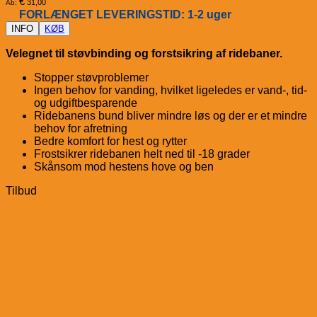
€
31,00
Ab:
FORLÆNGET LEVERINGSTID: 1-2 uger
INFO
KØB
Velegnet til støvbinding og forstsikring af ridebaner.
Stopper støvproblemer
Ingen behov for vanding, hvilket ligeledes er vand-, tid-
og udgiftbesparende
Ridebanens bund bliver mindre løs og der er et mindre
behov for afretning
Bedre komfort for hest og rytter
Frostsikrer ridebanen helt ned til -18 grader
Skånsom mod hestens hove og ben
Tilbud