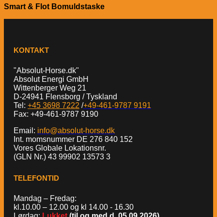
Smart & Flot Bomuldstaske
KONTAKT
"Absolut-Horse.dk"
Absolut Energi GmbH
Wittenberger Weg 21
D-24941 Flensborg / Tyskland
Tel:
+45 3698 7222
/
+49-461-9787 9191
Fax: +49-461-9787 9190
Email:
info@absolut-horse.dk
Int. momsnummer DE 276 840 152
Vores Globale Lokationsnr.
(GLN Nr.) 43 99902 13573 3
TELEFONTID
Mandag – Fredag:
kl.10.00 – 12.00 og kl 14.00 - 16.30
Lørdag:
Lukket
(til og med d. 05.09.2026)