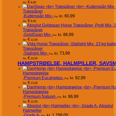
€
8,00
Ab:
Træspåner
-Kutterspån Mix-
kr.
60,99
Fra:
€
8,00
Ab:
Træspåner
-GoldSpan Mix-
kr.
86,99
Fra:
€
12,00
Ab:
Træspåner
-Stallströ Mix-
kr.
73,99
Fra:
€
10,00
Ab:
HAMPSTRØELSE, HALMPILLER, SAVS
Hampstrøelse
-Premium Eucalyptus-
kr.
92,99
Fra:
€
13,00
Ab:
Hampstrøelse
-Premium Naturel-
kr.
86,99
Fra:
€
12,00
Ab:
Absolut
Halmpiller
-Grade A-
kr.
1.799,00
Fra: