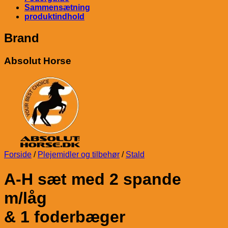
Sammensætning
produktindhold
Brand
Absolut Horse
Forside
/
Plejemidler og tilbehør
/
Stald
A-H sæt med 2 spande
m/låg
& 1 foderbæger