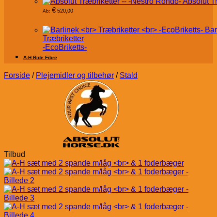
Absolut T
€
520,00
Ab:
Bar
Træbriketter
-EcoBriketts-
A-H Ride Fibre
Forside
/
Plejemidler og tilbehør
/
Stald
Tilbud