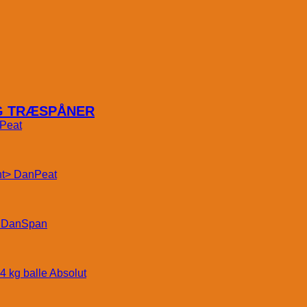
OG TRÆSPÅNER
Peat
DanPeat
DanSpan
Absolut