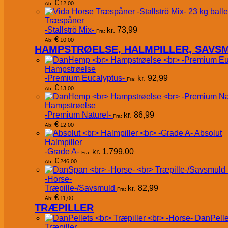
€
12,00
Ab:
Træspåner
-Stallströ Mix-
kr.
73,99
Fra:
€
10,00
Ab:
HAMPSTRØELSE, HALMPILLER, SAVS
Hampstrøelse
-Premium Eucalyptus-
kr.
92,99
Fra:
€
13,00
Ab:
Hampstrøelse
-Premium Naturel-
kr.
86,99
Fra:
€
12,00
Ab:
Absolut
Halmpiller
-Grade A-
kr.
1.799,00
Fra:
€
246,00
Ab:
-Horse-
Træpille-/Savsmuld
kr.
82,99
Fra:
€
11,00
Ab:
TRÆPILLER
DanPelle
Træpiller