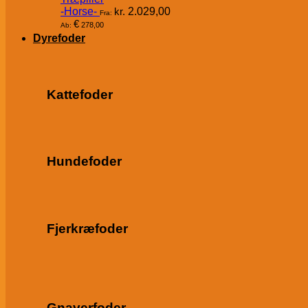
-Horse-
kr.
2.029,00
Fra:
€
278,00
Ab:
Dyrefoder
Kattefoder
Hundefoder
Fjerkræfoder
Gnaverfoder