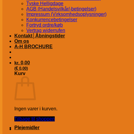
Tyske Helligdage
AGB (Handelsvilkår/-betingelser)
Impressum (Virksomhedsoplysninger)
Konkurrencebetingelser
Fortryd ordre/køb
Vertrag widerrufen
Kontakt│Åbningstider
Om os
A-H BROCHURE
kr.
0,00
€
(
0,00
)
Kurv
Ingen varer i kurven.
Tilbage til shoppen
Plejemidler