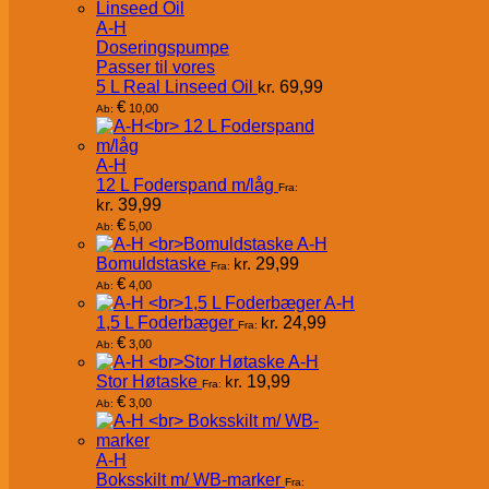
A-H
Doseringspumpe
Passer til vores
5 L Real Linseed Oil
kr.
69,99
€
10,00
Ab:
A-H
12 L Foderspand m/låg
Fra:
kr.
39,99
€
5,00
Ab:
A-H
Bomuldstaske
kr.
29,99
Fra:
€
4,00
Ab:
A-H
1,5 L Foderbæger
kr.
24,99
Fra:
€
3,00
Ab:
A-H
Stor Høtaske
kr.
19,99
Fra:
€
3,00
Ab:
A-H
Boksskilt m/ WB-marker
Fra: