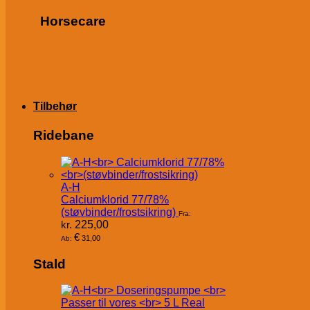
Horsecare
Tilbehør
Ridebane
A-H
Calciumklorid 77/78%
(støvbinder/frostsikring)
Fra:
kr.
225,00
€
31,00
Ab:
Stald