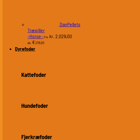
DanPellets
Træpiller
-Horse-
2.029,00
kr.
Fra:
€
278,00
Ab:
Dyrefoder
Kattefoder
Hundefoder
Fjerkræfoder