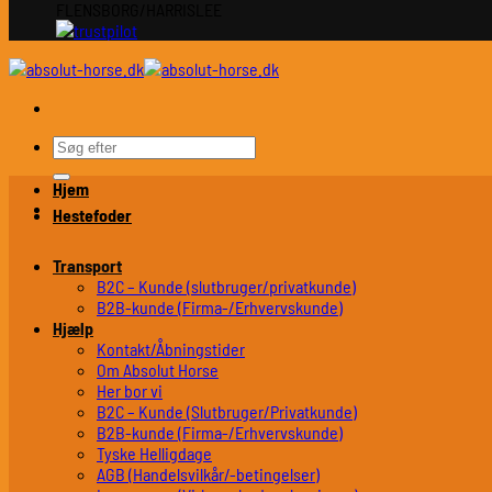
FLENSBORG/HARRISLEE
Søg
efter:
Hjem
Hestefoder
Transport
B2C – Kunde (slutbruger/privatkunde)
B2B-kunde (Firma-/Erhvervskunde)
Hjælp
Kontakt/Åbningstider
Om Absolut Horse
Her bor vi
B2C – Kunde (Slutbruger/Privatkunde)
B2B-kunde (Firma-/Erhvervskunde)
Tyske Helligdage
AGB (Handelsvilkår/-betingelser)