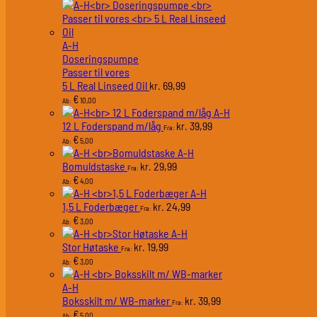
A-H
Doseringspumpe
Passer til vores
5 L Real Linseed Oil
69,99
kr.
€
10,00
Ab:
A-H
12 L Foderspand m/låg
39,99
kr.
Fra:
€
5,00
Ab:
A-H
Bomuldstaske
29,99
kr.
Fra:
€
4,00
Ab:
A-H
1,5 L Foderbæger
24,99
kr.
Fra:
€
3,00
Ab:
A-H
Stor Høtaske
19,99
kr.
Fra:
€
3,00
Ab:
A-H
Boksskilt m/ WB-marker
39,99
kr.
Fra:
€
5,00
Ab: