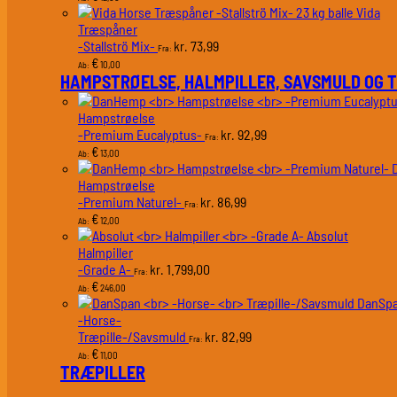
Vida
Træspåner
-Stallströ Mix-
73,99
kr.
Fra:
€
10,00
Ab:
HAMPSTRØELSE, HALMPILLER, SAVSMULD OG 
Hampstrøelse
-Premium Eucalyptus-
92,99
kr.
Fra:
€
13,00
Ab:
Hampstrøelse
-Premium Naturel-
86,99
kr.
Fra:
€
12,00
Ab:
Absolut
Halmpiller
-Grade A-
1.799,00
kr.
Fra:
€
246,00
Ab:
DanSp
-Horse-
Træpille-/Savsmuld
82,99
kr.
Fra:
€
11,00
Ab:
TRÆPILLER