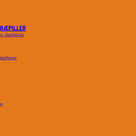
TRÆPILLER
DanHemp
DanHemp
an