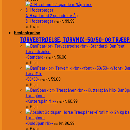
A-H sæt med 2 spande m/låg
& 1 foderbæger
99,99
kr.
Fra:
€
14,00
Ab:
Hestestrøelse
TØRVESTRØELSE, TØRVMIX -50/50- OG TRÆS
DanPeat
Tørvestrøelse
-Standard-
56,00
kr.
Fra:
€
8,00
Ab:
Da
TørveMix
-50/50-
59,00
kr.
Fra:
€
8,00
Ab:
DanSp
Træspåner
-Kutterspån Mix-
60,99
kr.
Fra:
€
8,00
Ab:
Træspåner
-GoldSpan Mix-
86,99
kr.
Fra:
€
12,00
Ab: