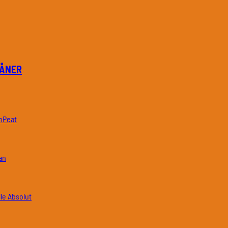
PÅNER
nPeat
an
Absolut