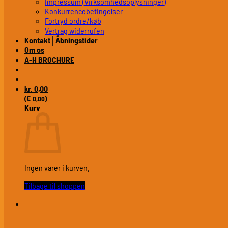
Impressum (Virksomhedsoplysninger)
Konkurrencebetingelser
Fortryd ordre/køb
Vertrag widerrufen
Kontakt│Åbningstider
Om os
A-H BROCHURE
0,00
kr.
€
(
0,00
)
Kurv
Ingen varer i kurven.
Tilbage til shoppen