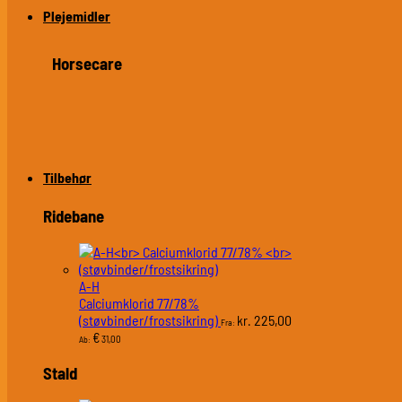
Plejemidler
Horsecare
Tilbehør
Ridebane
A-H
Calciumklorid 77/78%
(støvbinder/frostsikring)
225,00
kr.
Fra:
€
31,00
Ab:
Stald