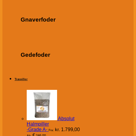
Gnaverfoder
Gedefoder
Træpiller
Absolut
Halmpiller
-Grade A-
kr.
1.799,00
Fra:
€
246,00
Ab: