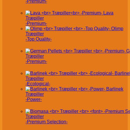
-Premium-
Lava
Træpiller
-Premium-
Olimp
Træpiller
-Top Quality-
G
Træpiller
-Premium-
Barline
Træpiller
-Ecological-
Barlinek
Træpiller
-Power-
Træpiller
-Premium Selection-