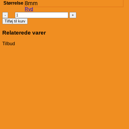
8mm
Størrelse
Ryd
Absolut
Halmpiller
Tilføj til kurv
-
Grade
Relaterede varer
A-
antal
Tilbud