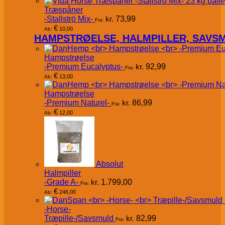
Træspåner
-Stallströ Mix-
kr.
73,99
Fra:
€
10,00
Ab:
HAMPSTRØELSE, HALMPILLER, SAVS
Hampstrøelse
-Premium Eucalyptus-
kr.
92,99
Fra:
€
13,00
Ab:
Hampstrøelse
-Premium Naturel-
kr.
86,99
Fra:
€
12,00
Ab:
Absolut
Halmpiller
-Grade A-
kr.
1.799,00
Fra:
€
246,00
Ab:
-Horse-
Træpille-/Savsmuld
kr.
82,99
Fra: