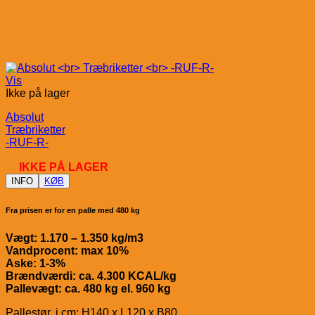
Vis
Ikke på lager
Absolut
Træbriketter
-RUF-R-
IKKE PÅ LAGER
INFO
KØB
Fra prisen er for en palle med 480 kg
Vægt: 1.170 – 1.350 kg/m3
Vandprocent: max 10%
Aske: 1-3%
Brændværdi: ca. 4.300 KCAL/kg
Pallevægt: ca. 480 kg el. 960 kg
Pallestør. i cm: H140 x L120 x B80