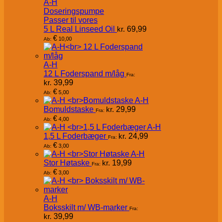
A-H
Doseringspumpe
Passer til vores
5 L Real Linseed Oil
kr.
69,99
€
10,00
Ab:
A-H
12 L Foderspand m/låg
Fra:
kr.
39,99
€
5,00
Ab:
A-H
Bomuldstaske
kr.
29,99
Fra:
€
4,00
Ab:
A-H
1,5 L Foderbæger
kr.
24,99
Fra:
€
3,00
Ab:
A-H
Stor Høtaske
kr.
19,99
Fra:
€
3,00
Ab:
A-H
Boksskilt m/ WB-marker
Fra:
kr.
39,99