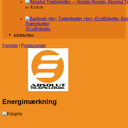
Absolut T
€
520,00
Ab:
Bar
Træbriketter
-EcoBriketts-
A-H Ride Fibre
Forside
/
Producenter
Energimærkning