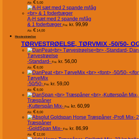
€
5,00
Ab:
A-H sæt med 2 spande m/låg
& 1 foderbæger
kr.
99,99
Fra:
€
14,00
Ab:
Hestestrøelse
TØRVESTRØELSE, TØRVMIX -50/50- 
Dan
Tørvestrøelse
-Standard-
kr.
56,00
Fra:
€
8,00
Ab:
TørveMix
-50/50-
kr.
59,00
Fra:
€
8,00
Ab:
Træspåner
-Kutterspån Mix-
kr.
60,99
Fra:
€
8,00
Ab:
Træspåner
-GoldSpan Mix-
kr.
86,99
Fra:
€
12,00
Ab: