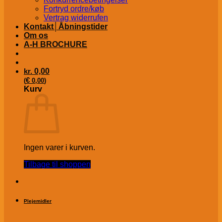
Fortryd ordre/køb
Vertrag widerrufen
Kontakt│Åbningstider
Om os
A-H BROCHURE
kr.
0,00
€
(
0,00
)
Kurv
Ingen varer i kurven.
Tilbage til shoppen
Plejemidler