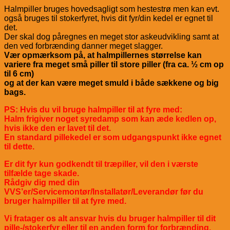
Halmpiller bruges hovedsagligt som hestestrø men kan evt.
også bruges til stokerfyret, hvis dit fyr/din kedel er egnet til
det.
Der skal dog påregnes en meget stor askeudvikling samt at
den ved forbrænding danner meget slagger.
Vær opmærksom på, at halmpillernes størrelse kan
variere fra meget små piller til store piller (fra ca. ½ cm op
til 6 cm)
og at der kan være meget smuld i både sækkene og big
bags.
PS: Hvis du vil bruge halmpiller til at fyre med:
Halm frigiver noget syredamp som kan æde kedlen op,
hvis ikke den er lavet til det.
En standard pillekedel er som udgangspunkt ikke egnet
til dette.
Er dit fyr kun godkendt til træpiller, vil den i værste
tilfælde tage skade.
Rådgiv dig med din
VVS’er/Servicemontør/Installatør/Leverandør før du
bruger halmpiller til at fyre med.
Vi fratager os alt ansvar hvis du bruger halmpiller til dit
pille-/stokerfyr eller til en anden form for forbrænding.