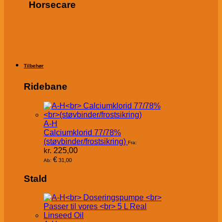
Horsecare
Tilbehør
Ridebane
A-H
Calciumklorid 77/78%
(støvbinder/frostsikring)
Fra:
kr.
225,00
€
31,00
Ab:
Stald