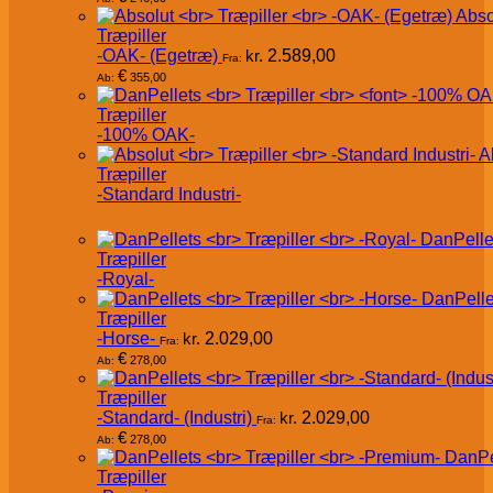
Abso
Træpiller
-OAK- (Egetræ)
kr.
2.589,00
Fra:
€
355,00
Ab:
Træpiller
-100% OAK-
A
Træpiller
-Standard Industri-
DanPelle
Træpiller
-Royal-
DanPelle
Træpiller
-Horse-
kr.
2.029,00
Fra:
€
278,00
Ab:
Træpiller
-Standard- (Industri)
kr.
2.029,00
Fra:
€
278,00
Ab:
DanPe
Træpiller