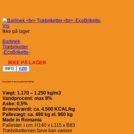
Vis
Ikke på lager
Barlinek
Træbriketter
-EcoBriketts-
IKKE PÅ LAGER
INFO
KØB
Fra prisen er for en palle med 480 kg
Vægt: 1.170 – 1.250 kg/m3
Vandprocent: max 8%
Aske: 0,5%
Brændværdi: ca. 4.500 KCAL/kg
Pallevægt: ca. 480 kg el. 960 kg
Made in Romania
Pallestør. i cm: H140 x L115 x B83
Træbriketternes farve kan variere