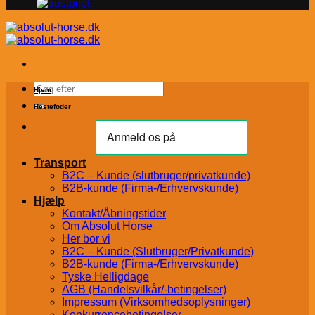
Søg
Hjem
efter:
Hestefoder
Transport
B2C – Kunde (slutbruger/privatkunde)
B2B-kunde (Firma-/Erhvervskunde)
Hjælp
Kontakt/Åbningstider
Om Absolut Horse
Her bor vi
B2C – Kunde (Slutbruger/Privatkunde)
B2B-kunde (Firma-/Erhvervskunde)
Tyske Helligdage
AGB (Handelsvilkår/-betingelser)
Impressum (Virksomhedsoplysninger)
Konkurrencebetingelser