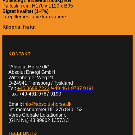
Pallevægt: 825/990/1000kg BB
Pallestr. i cm: H170 x L120 x B95
Sigtet kvalitet (1-4%)
Træpillernes farve kan variere
Kilopris: fra kr.
KONTAKT
"Absolut-Horse.dk"
Absolut Energi GmbH
Wittenberger Weg 21
D-24941 Flensborg / Tyskland
Tel:
+45 3698 7222
/
+49-461-9787 9191
Fax: +49-461-9787 9190
Email:
info@absolut-horse.dk
Int. momsnummer DE 276 840 152
Vores Globale Lokationsnr.
(GLN Nr.) 43 99902 13573 3
TELEFONTID