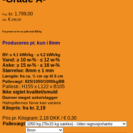
kr.
1.799,00
Fra:
€
246,00
Ab:
Fra prisen er for en palle med 825 kg
Produceres pt. kun i 8mm
BV: ≥ 4,1 kWh/kg · ≤ 4,2 kWh/kg
Vand: ≥ 10 w-% · ≤ 12 w-%
Aske: ≥ 15 w-% · ≤ 16 w-%
Størrelse: 8mm ± 1 mm
Længde: fra ca. ½ cm op til 6 cm
Pallevægt: 825/1050/1000kgBB
Pallestr.: H155 x L122 x B105
Ikke sigtet kvalitet/smuld
Danner meget aske/slagger
Halmpillernes farve kan variere
Kilopris: fra kr. 2,19
Pris pr. Kilogram: 2,18 DKK / € 0,30
Pallevægt