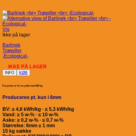
Vis
Ikke på lager
Barlinek
Træpiller
-Ecological-
IKKE PÅ LAGER
INFO
KØB
Fra prisen er for en palle med 825 kg
Produceres pt. kun i 6mm
BV: ≥ 4,6 kWh/kg · ≤ 5,3 kWh/kg
Vand: ≥ 5 w-% · ≤ 10 w-%
Aske: ≥ 0,2 w-% · ≤ 0,7 w-%
Størrelse: 6mm ± 1 mm
15 kg sække