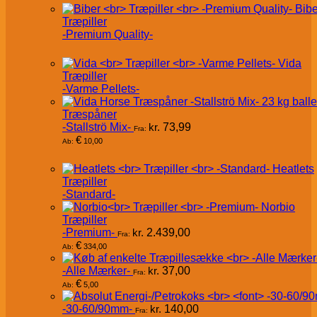
Bibe
Træpiller
-Premium Quality-
Vida
Træpiller
-Varme Pellets-
Træspåner
-Stallströ Mix-
kr.
73,99
Fra:
€
10,00
Ab:
Heatlets
Træpiller
-Standard-
Norbio
Træpiller
-Premium-
kr.
2.439,00
Fra:
€
334,00
Ab:
-Alle Mærker-
kr.
37,00
Fra:
€
5,00
Ab:
-30-60/90mm-
kr.
140,00
Fra: