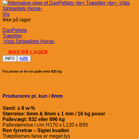
Vis
Ikke på lager
DanPellets
Træpiller
-Vida Ströpellets Horse-
IKKE PÅ LAGER
INFO
KØB
Fra prisen er for en palle med 825 kg
Produceres pt. kun i 8mm
Vand: ≤ 8 w-%
Størrelse: 6mm & 8mm ± 1 mm / 16 kg poser
Pallevægt: 832 eller 896 kg
Pallestørrelse i cm: H170 x L120 x B95
Ren fyrretræ – Sigtet kvalitet
Træpillernes farve er meget lys