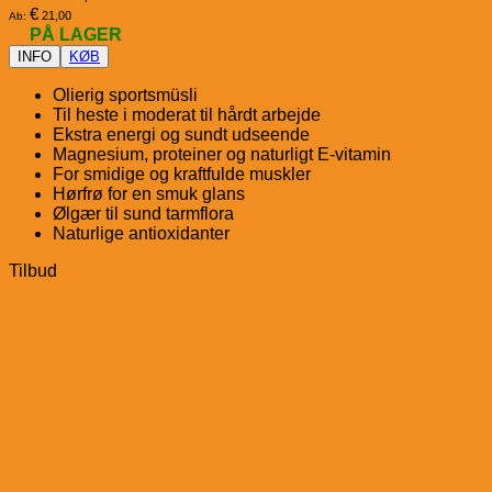
€
21,00
Ab:
PÅ LAGER
INFO
KØB
Olierig sportsmüsli
Til heste i moderat til hårdt arbejde
Ekstra energi og sundt udseende
Magnesium, proteiner og naturligt E-vitamin
For smidige og kraftfulde muskler
Hørfrø for en smuk glans
Ølgær til sund tarmflora
Naturlige antioxidanter
Tilbud