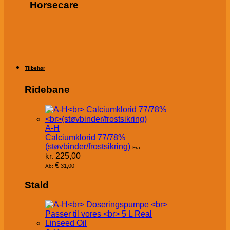
Horsecare
Tilbehør
Ridebane
A-H
Calciumklorid 77/78%
(støvbinder/frostsikring)
Fra:
kr.
225,00
€
31,00
Ab:
Stald