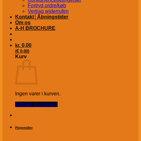
Fortryd ordre/køb
Vertrag widerrufen
Kontakt│Åbningstider
Om os
A-H BROCHURE
kr.
0,00
€
(
0,00
)
Kurv
Ingen varer i kurven.
Tilbage til shoppen
Plejemidler