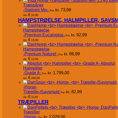
Træspåner
-Stallströ Mix-
kr.
73,99
Fra:
€
10,00
Ab:
HAMPSTRØELSE, HALMPILLER, SAVS
Hampstrøelse
-Premium Eucalyptus-
kr.
92,99
Fra:
€
13,00
Ab:
Hampstrøelse
-Premium Naturel-
kr.
86,99
Fra:
€
12,00
Ab:
Absolut
Halmpiller
-Grade A-
kr.
1.799,00
Fra:
€
246,00
Ab:
-Horse-
Træpille-/Savsmuld
kr.
82,99
Fra:
€
11,00
Ab:
TRÆPILLER
DanPelle
Træpiller
-Horse-
kr.
2.029,00
Fra: