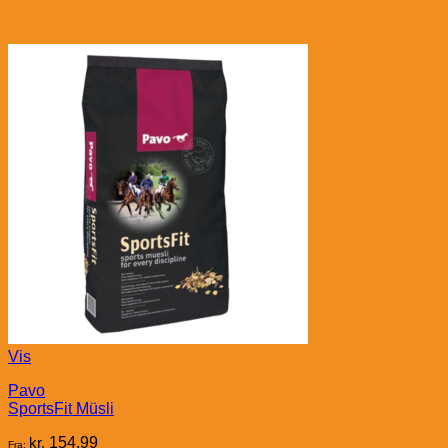
Vis
Pavo
SportsFit Müsli
kr.
154,99
Fra: