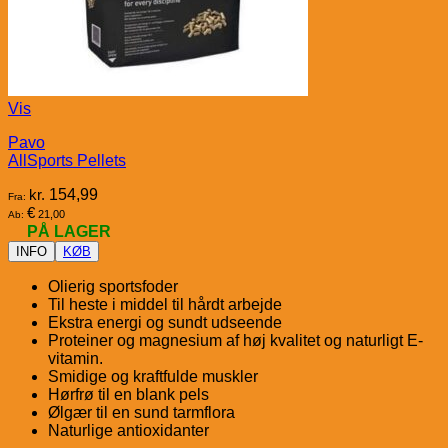
Vis
Pavo
AllSports Pellets
kr.
154,99
Fra:
€
21,00
Ab:
PÅ LAGER
INFO
KØB
Olierig sportsfoder
Til heste i middel til hårdt arbejde
Ekstra energi og sundt udseende
Proteiner og magnesium af høj kvalitet og naturligt E-
vitamin.
Smidige og kraftfulde muskler
Hørfrø til en blank pels
Ølgær til en sund tarmflora
Naturlige antioxidanter