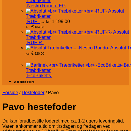
Træbriketter
-Nestro Rondo- EG
Absolut
Træbriketter
-RUF-
kr.
1.199,00
Fra:
€
164,00
Ab:
Absolut
Træbriketter
-RUF-R-
Absolut T
€
520,00
Ab:
Bar
Træbriketter
-EcoBriketts-
A-H Ride Fibre
Forside
/
Hestefoder
/
Pavo
Pavo hestefoder
Du kan forudbestille foderet med ca. 1-2 ugers leveringstid.
Varen ankommer altid om tirsdagen og fredagen ved