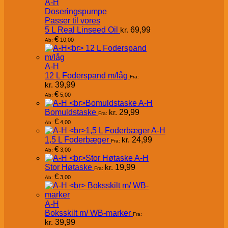
A-H
Doseringspumpe
Passer til vores
5 L Real Linseed Oil
kr.
69,99
€
10,00
Ab:
A-H
12 L Foderspand m/låg
Fra:
kr.
39,99
€
5,00
Ab:
A-H
Bomuldstaske
kr.
29,99
Fra:
€
4,00
Ab:
A-H
1,5 L Foderbæger
kr.
24,99
Fra:
€
3,00
Ab:
A-H
Stor Høtaske
kr.
19,99
Fra:
€
3,00
Ab:
A-H
Boksskilt m/ WB-marker
Fra:
kr.
39,99