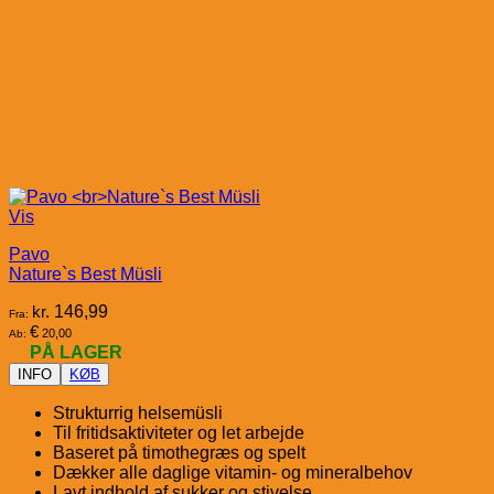
Vis
Pavo
Nature`s Best Müsli
kr.
146,99
Fra:
€
20,00
Ab:
PÅ LAGER
INFO
KØB
Strukturrig helsemüsli
Til fritidsaktiviteter og let arbejde
Baseret på timothegræs og spelt
Dækker alle daglige vitamin- og mineralbehov
Lavt indhold af sukker og stivelse