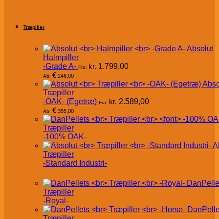
Træpiller
Absolut
Halmpiller
-Grade A-
kr.
1.799,00
Fra:
€
246,00
Ab:
Abso
Træpiller
-OAK- (Egetræ)
kr.
2.589,00
Fra:
€
355,00
Ab:
Træpiller
-100% OAK-
A
Træpiller
-Standard Industri-
DanPelle
Træpiller
-Royal-
DanPelle
Træpiller