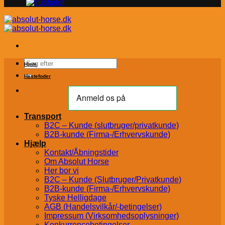
Søg
Hjem
efter:
Hestefoder
Transport
B2C – Kunde (slutbruger/privatkunde)
B2B-kunde (Firma-/Erhvervskunde)
Hjælp
Kontakt/Åbningstider
Om Absolut Horse
Her bor vi
B2C – Kunde (Slutbruger/Privatkunde)
B2B-kunde (Firma-/Erhvervskunde)
Tyske Helligdage
AGB (Handelsvilkår/-betingelser)
Impressum (Virksomhedsoplysninger)
Konkurrencebetingelser