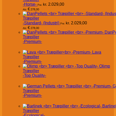
-Horse-
kr.
2.029,00
Fra:
€
278,00
Ab:
Træpiller
-Standard- (Industri)
kr.
2.029,00
Fra:
€
278,00
Ab:
DanPe
Træpiller
-Premium-
Lava
Træpiller
-Premium-
Olimp
Træpiller
-Top Quality-
G
Træpiller
-Premium-
Barline
Træpiller
-Ecological-