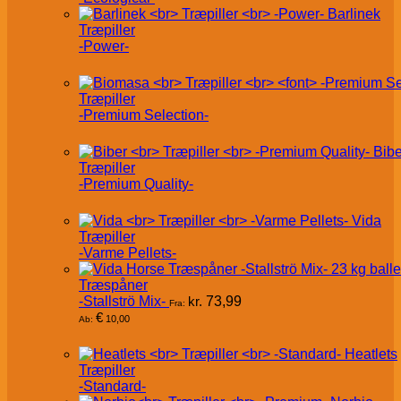
Barlinek
Træpiller
-Power-
Træpiller
-Premium Selection-
Bibe
Træpiller
-Premium Quality-
Vida
Træpiller
-Varme Pellets-
Træspåner
-Stallströ Mix-
kr.
73,99
Fra:
€
10,00
Ab:
Heatlets
Træpiller
-Standard-