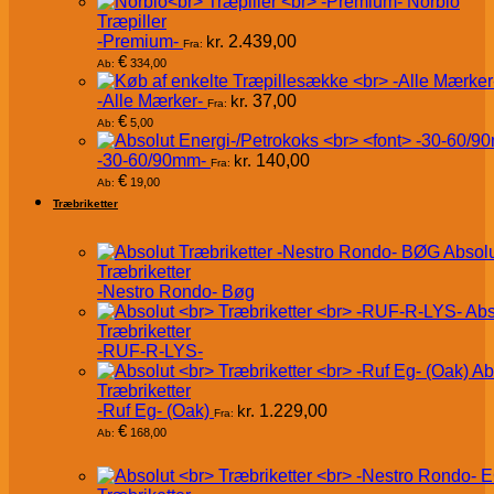
Norbio
Træpiller
-Premium-
kr.
2.439,00
Fra:
€
334,00
Ab:
-Alle Mærker-
kr.
37,00
Fra:
€
5,00
Ab:
-30-60/90mm-
kr.
140,00
Fra:
€
19,00
Ab:
Træbriketter
Absol
Træbriketter
-Nestro Rondo- Bøg
Abs
Træbriketter
-RUF-R-LYS-
Ab
Træbriketter
-Ruf Eg- (Oak)
kr.
1.229,00
Fra:
€
168,00
Ab: