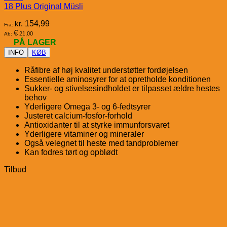
18 Plus Original Müsli
kr.
154,99
Fra:
€
21,00
Ab:
PÅ LAGER
INFO
KØB
Råfibre af høj kvalitet understøtter fordøjelsen
Essentielle aminosyrer for at opretholde konditionen
Sukker- og stivelsesindholdet er tilpasset ældre hestes
behov
Yderligere Omega 3- og 6-fedtsyrer
Justeret calcium-fosfor-forhold
Antioxidanter til at styrke immunforsvaret
Yderligere vitaminer og mineraler
Også velegnet til heste med tandproblemer
Kan fodres tørt og opblødt
Tilbud