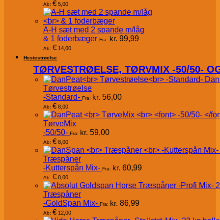
€
5,00
Ab:
A-H sæt med 2 spande m/låg
& 1 foderbæger
kr.
99,99
Fra:
€
14,00
Ab:
Hestestrøelse
TØRVESTRØELSE, TØRVMIX -50/50- 
Dan
Tørvestrøelse
-Standard-
kr.
56,00
Fra:
€
8,00
Ab:
TørveMix
-50/50-
kr.
59,00
Fra:
€
8,00
Ab:
Træspåner
-Kutterspån Mix-
kr.
60,99
Fra:
€
8,00
Ab:
Træspåner
-GoldSpan Mix-
kr.
86,99
Fra:
€
12,00
Ab: