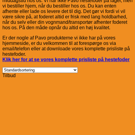
middagstid hos os. Vi har ikke Pavo hestefoder på lager, men
vi bestiller hjem, når du bestiller hos os. Du kan enten
afhente eller lade os levere det til dig. Det gør vi fordi vi vil
være sikre på, at foderet altid er frisk med lang holdbarhed,
når du selv eller din vognmand/transportør afhenter foderet
hos os. På den måde opnår du altid en høj kvalitet.
Er der nogle af Pavo produkterne vi ikke har på vores
hjemmeside, er du velkommen til at forespørge os via
email/telefon eller at downloade vores komplette prisliste på
hestefoder.
Klik her for at se vores komplette prisliste på hestefoder
Tilbud