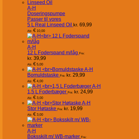
A-H
Doseringspumpe
Passer til vores
5 L Real Linseed Oil
kr.
69,99
€
10,00
Ab:
A-H
12 L Foderspand m/låg
Fra:
kr.
39,99
€
5,00
Ab:
A-H
Bomuldstaske
kr.
29,99
Fra:
€
4,00
Ab:
A-H
1,5 L Foderbæger
kr.
24,99
Fra:
€
3,00
Ab:
A-H
Stor Høtaske
kr.
19,99
Fra:
€
3,00
Ab:
A-H
Boksskilt m/ WB-marker
Fra: