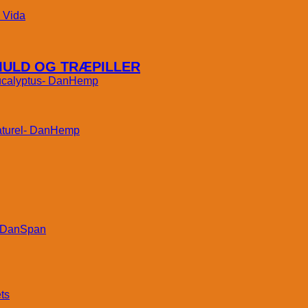
Vida
MULD OG TRÆPILLER
DanHemp
DanHemp
DanSpan
ts