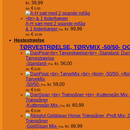
kr.
39,99
€
5,00
Ab:
A-H sæt med 2 spande m/låg
& 1 foderbæger
kr.
99,99
Fra:
€
14,00
Ab:
Hestestrøelse
TØRVESTRØELSE, TØRVMIX -50/50- 
Dan
Tørvestrøelse
-Standard-
kr.
56,00
Fra:
€
8,00
Ab:
TørveMix
-50/50-
kr.
59,00
Fra:
€
8,00
Ab:
Træspåner
-Kutterspån Mix-
kr.
60,99
Fra:
€
8,00
Ab:
Træspåner
-GoldSpan Mix-
kr.
86,99
Fra: