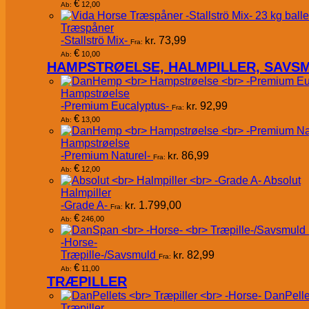
€
12,00
Ab:
Træspåner
-Stallströ Mix-
kr.
73,99
Fra:
€
10,00
Ab:
HAMPSTRØELSE, HALMPILLER, SAVS
Hampstrøelse
-Premium Eucalyptus-
kr.
92,99
Fra:
€
13,00
Ab:
Hampstrøelse
-Premium Naturel-
kr.
86,99
Fra:
€
12,00
Ab:
Absolut
Halmpiller
-Grade A-
kr.
1.799,00
Fra:
€
246,00
Ab:
-Horse-
Træpille-/Savsmuld
kr.
82,99
Fra:
€
11,00
Ab:
TRÆPILLER
DanPelle
Træpiller