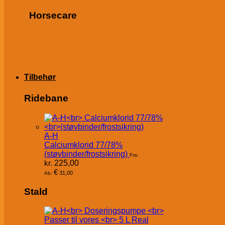
Horsecare
Tilbehør
Ridebane
A-H
Calciumklorid 77/78%
(støvbinder/frostsikring)
Fra:
kr.
225,00
€
31,00
Ab:
Stald