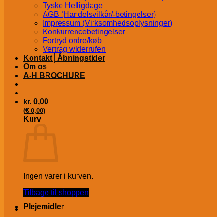
Tyske Helligdage
AGB (Handelsvilkår/-betingelser)
Impressum (Virksomhedsoplysninger)
Konkurrencebetingelser
Fortryd ordre/køb
Vertrag widerrufen
Kontakt│Åbningstider
Om os
A-H BROCHURE
kr.
0,00
€
(
0,00
)
Kurv
Ingen varer i kurven.
Tilbage til shoppen
Plejemidler