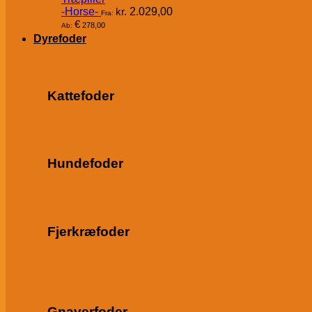
-Horse-
kr.
2.029,00
Fra:
€
278,00
Ab:
Dyrefoder
Kattefoder
Hundefoder
Fjerkræfoder
Gnaverfoder