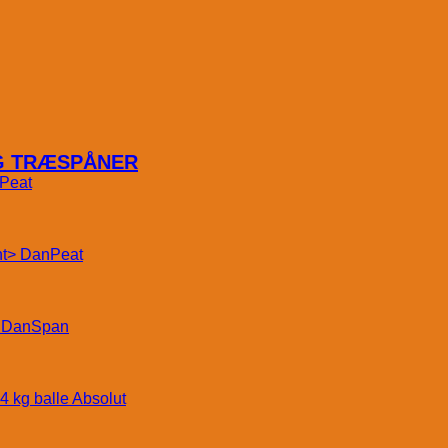
OG TRÆSPÅNER
Peat
DanPeat
DanSpan
Absolut