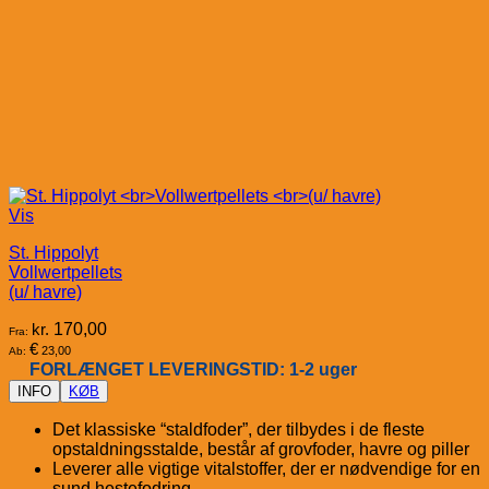
Vis
St. Hippolyt
Vollwertpellets
(u/ havre)
kr.
170,00
Fra:
€
23,00
Ab:
FORLÆNGET LEVERINGSTID: 1-2 uger
INFO
KØB
Det klassiske “staldfoder”, der tilbydes i de fleste
opstaldningsstalde, består af grovfoder, havre og piller
Leverer alle vigtige vitalstoffer, der er nødvendige for en
sund hestefodring