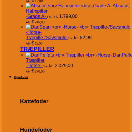
€
12,00
Ab:
Absolut
Halmpiller
-Grade A-
kr.
1.799,00
Fra:
€
246,00
Ab:
-Horse-
Træpille-/Savsmuld
kr.
82,99
Fra:
€
11,00
Ab:
TRÆPILLER
DanPelle
Træpiller
-Horse-
kr.
2.029,00
Fra:
€
278,00
Ab:
Dyrefoder
Kattefoder
Hundefoder