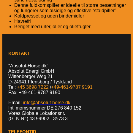
Denne fuldkornspiller er ideelle til større besætninger
og fungerer som alsidige og effektive “staldpiller”
Koldpresset og uden bindemidler
Havrefri
Beriget med urter, olier og oliefrugter
KONTAKT
"Absolut-Horse.dk"
Absolut Energi GmbH
Wittenberger Weg 21
D-24941 Flensborg / Tyskland
Tel:
+45 3698 7222
/
+49-461-9787 9191
Fax: +49-461-9787 9190
Email:
info@absolut-horse.dk
Int. momsnummer DE 276 840 152
Vores Globale Lokationsnr.
(GLN Nr.) 43 99902 13573 3
TELEFONTID