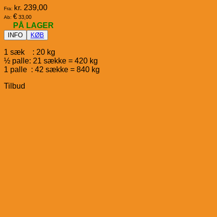
kr.
239,00
Fra:
€
33,00
Ab:
PÅ LAGER
INFO
KØB
1 sæk : 20 kg
½ palle: 21 sække = 420 kg
1 palle : 42 sække = 840 kg
Tilbud