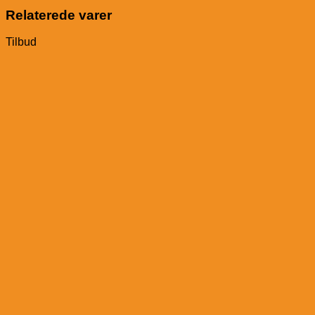
Müsli
Relaterede varer
antal
Tilbud