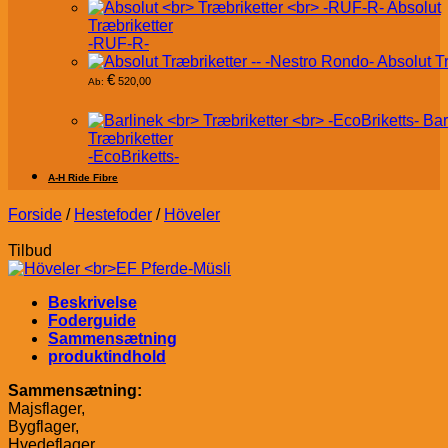
Absolut
Træbriketter
-RUF-R-
Absolut T
€
520,00
Ab:
Bar
Træbriketter
-EcoBriketts-
A-H Ride Fibre
Forside
/
Hestefoder
/
Höveler
Tilbud
Beskrivelse
Foderguide
Sammensætning
produktindhold
Sammensætning:
Majsflager,
Bygflager,
Hvedeflager,