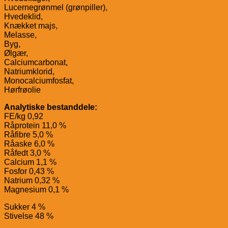
Lucernegrønmel (grønpiller),
Hvedeklid,
Knækket majs,
Melasse,
Byg,
Ølgær,
Calciumcarbonat,
Natriumklorid,
Monocalciumfosfat,
Hørfrøolie
Analytiske bestanddele:
FE/kg 0,92
Råprotein 11,0 %
Råfibre 5,0 %
Råaske 6,0 %
Råfedt 3,0 %
Calcium 1,1 %
Fosfor 0,43 %
Natrium 0,32 %
Magnesium 0,1 %
Sukker 4 %
Stivelse 48 %