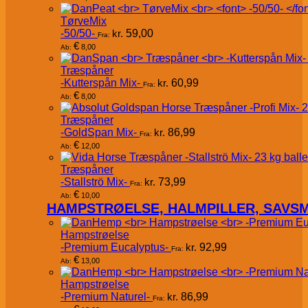
TørveMix
-50/50-
kr.
59,00
Fra:
€
8,00
Ab:
Træspåner
-Kutterspån Mix-
kr.
60,99
Fra:
€
8,00
Ab:
Træspåner
-GoldSpan Mix-
kr.
86,99
Fra:
€
12,00
Ab:
Træspåner
-Stallströ Mix-
kr.
73,99
Fra:
€
10,00
Ab:
HAMPSTRØELSE, HALMPILLER, SAVS
Hampstrøelse
-Premium Eucalyptus-
kr.
92,99
Fra:
€
13,00
Ab:
Hampstrøelse
-Premium Naturel-
kr.
86,99
Fra: