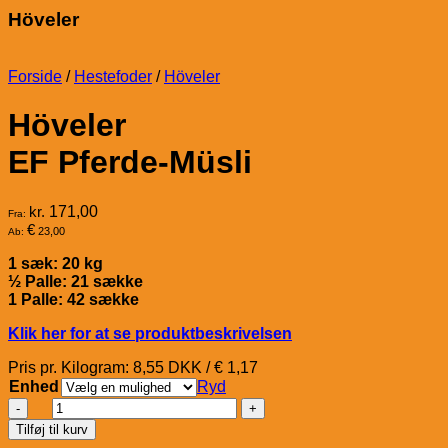
Höveler
Forside
/
Hestefoder
/
Höveler
Höveler
EF Pferde-Müsli
kr.
171,00
Fra:
€
23,00
Ab:
1 sæk: 20 kg
½ Palle: 21 sække
1 Palle: 42 sække
Klik her for at se produktbeskrivelsen
Pris pr. Kilogram: 8,55 DKK / € 1,17
Enhed
Ryd
Höveler
EF
Tilføj til kurv
Pferde-