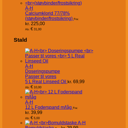
A-H
Calciumklorid 77/78%
(støvbinder/frostsikring)
Fra:
kr.
225,00
€
31,00
Ab:
Stald
A-H
Doseringspumpe
Passer til vores
5 L Real Linseed Oil
kr.
69,99
€
10,00
Ab:
A-H
12 L Foderspand m/låg
Fra:
kr.
39,99
€
5,00
Ab:
A-H
Bomuldstaske
kr.
29,99