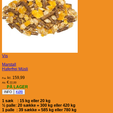
Vis
Marstall
Haferfrei Müsli
kr.
159,99
Fra:
€
22,00
Ab:
PÅ LAGER
INFO
KØB
1 sæk : 15 kg eller 20 kg
½ palle: 20 sække = 300 kg eller 420 kg
1 palle : 39 sække = 585 kg eller 780 kg