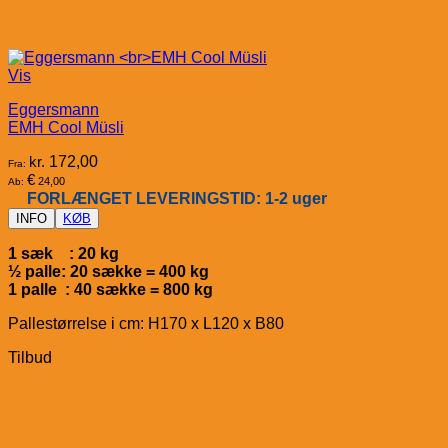
Vis
Eggersmann
EMH Cool Müsli
kr.
172,00
Fra:
€
24,00
Ab:
FORLÆNGET LEVERINGSTID: 1-2 uger
INFO
KØB
1 sæk : 20 kg
½ palle: 20 sække = 400 kg
1 palle : 40 sække = 800 kg
Pallestørrelse i cm: H170 x L120 x B80
Tilbud