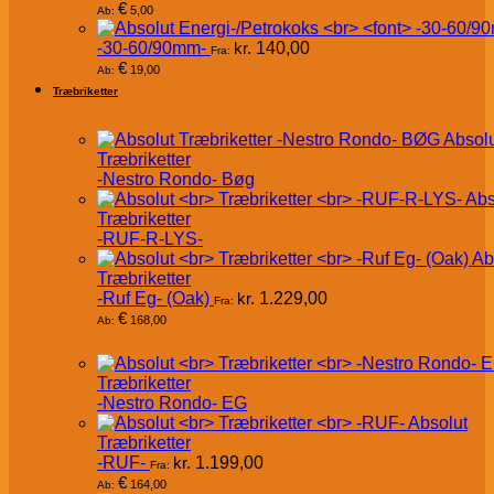
€
5,00
Ab:
-30-60/90mm-
kr.
140,00
Fra:
€
19,00
Ab:
Træbriketter
Absol
Træbriketter
-Nestro Rondo- Bøg
Abs
Træbriketter
-RUF-R-LYS-
Ab
Træbriketter
-Ruf Eg- (Oak)
kr.
1.229,00
Fra:
€
168,00
Ab:
Træbriketter
-Nestro Rondo- EG
Absolut
Træbriketter
-RUF-
kr.
1.199,00
Fra:
€
164,00
Ab: