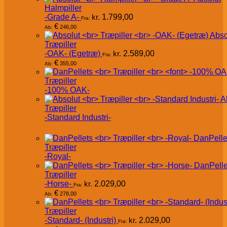
Halmpiller
-Grade A-
kr.
1.799,00
Fra:
€
246,00
Ab:
Abso
Træpiller
-OAK- (Egetræ)
kr.
2.589,00
Fra:
€
355,00
Ab:
Træpiller
-100% OAK-
A
Træpiller
-Standard Industri-
DanPelle
Træpiller
-Royal-
DanPelle
Træpiller
-Horse-
kr.
2.029,00
Fra:
€
278,00
Ab:
Træpiller
-Standard- (Industri)
kr.
2.029,00
Fra: