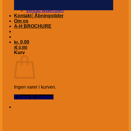
Fortryd ordre/køb
Vertrag widerrufen
Kontakt│Åbningstider
Om os
A-H BROCHURE
kr.
0,00
€
(
0,00
)
Kurv
Ingen varer i kurven.
Tilbage til shoppen