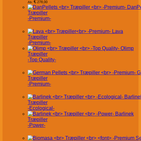
€
278,00
Ab:
DanPe
Træpiller
-Premium-
Lava
Træpiller
-Premium-
Olimp
Træpiller
-Top Quality-
G
Træpiller
-Premium-
Barline
Træpiller
-Ecological-
Barlinek
Træpiller
-Power-