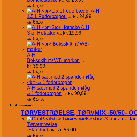
Fra:
€
4,00
Ab:
A-H
1,5 L Foderbæger
kr.
24,99
Fra:
€
3,00
Ab:
A-H
Stor Høtaske
kr.
19,99
Fra:
€
3,00
Ab:
A-H
Boksskilt m/ WB-marker
Fra:
kr.
39,99
€
5,00
Ab:
A-H sæt med 2 spande m/låg
& 1 foderbæger
kr.
99,99
Fra:
€
14,00
Ab:
Hestestrøelse
TØRVESTRØELSE, TØRVMIX -50/50- 
Dan
Tørvestrøelse
-Standard-
kr.
56,00
Fra:
€
8,00
Ab: