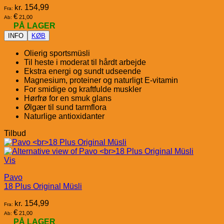
kr.
154,99
Fra:
€
21,00
Ab:
PÅ LAGER
INFO
KØB
Olierig sportsmüsli
Til heste i moderat til hårdt arbejde
Ekstra energi og sundt udseende
Magnesium, proteiner og naturligt E-vitamin
For smidige og kraftfulde muskler
Hørfrø for en smuk glans
Ølgær til sund tarmflora
Naturlige antioxidanter
Tilbud
Vis
Pavo
18 Plus Original Müsli
kr.
154,99
Fra:
€
21,00
Ab:
PÅ LAGER