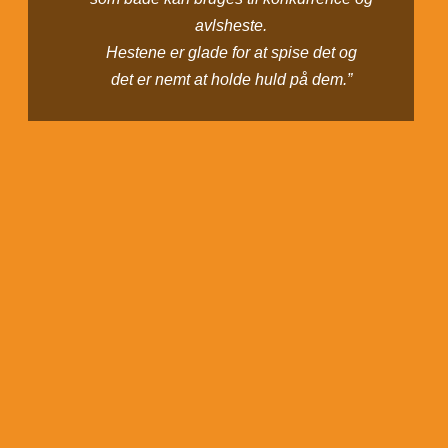
avlsheste.
Hestene er glade for at spise det og
det er nemt at holde huld på dem.”