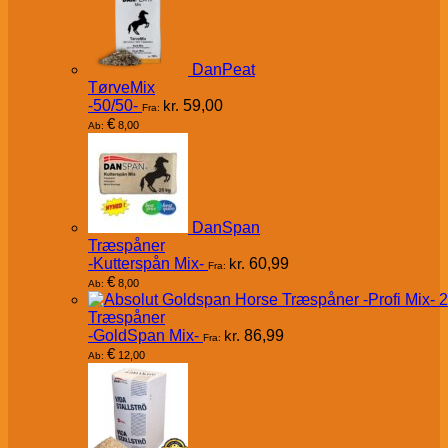
DanPeat
TørveMix
-50/50-
kr.
59,00
Fra:
€
8,00
Ab:
DanSpan
Træspåner
-Kutterspån Mix-
kr.
60,99
Fra:
€
8,00
Ab:
Træspåner
-GoldSpan Mix-
kr.
86,99
Fra:
€
12,00
Ab: