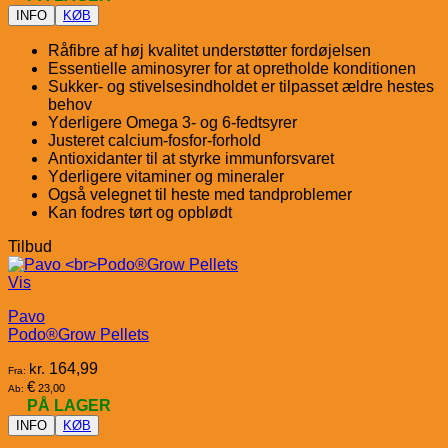
INFO
KØB
Råfibre af høj kvalitet understøtter fordøjelsen
Essentielle aminosyrer for at opretholde konditionen
Sukker- og stivelsesindholdet er tilpasset ældre hestes
behov
Yderligere Omega 3- og 6-fedtsyrer
Justeret calcium-fosfor-forhold
Antioxidanter til at styrke immunforsvaret
Yderligere vitaminer og mineraler
Også velegnet til heste med tandproblemer
Kan fodres tørt og opblødt
Tilbud
Vis
Pavo
Podo®Grow Pellets
kr.
164,99
Fra:
€
23,00
Ab:
PÅ LAGER
INFO
KØB