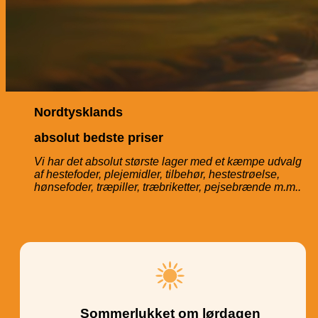
Nordtysklands
absolut bedste priser
Vi har det absolut største lager med et kæmpe udvalg
af
hestefoder, plejemidler, tilbehør, hestestrøelse,
hønsefoder,
træpiller, træbriketter, pejsebrænde m.m..
Sommerlukket om lørdagen