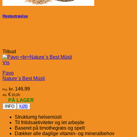
Hestestrøelse
Tilbud
Vis
Pavo
Nature`s Best Müsli
kr.
146,99
Fra:
€
20,00
Ab:
PÅ LAGER
INFO
KØB
Strukturrig helsemüsli
Til fritidsaktiviteter og let arbejde
Baseret på timothegræs og spelt
Dækker alle daglige vitamin- og mineralbehov