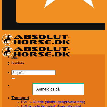
Hjem
Hestefoder
Søg
efter:
Transport
B2C – Kunde (slutbruger/privatkunde)
B2B-kunde (Firma-/Erhvervskunde)