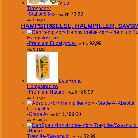
Vida
Træspåner
-Stallströ Mix-
kr.
73,99
Fra:
€
10,00
Ab:
HAMPSTRØELSE, HALMPILLER, SAVS
Hampstrøelse
-Premium Eucalyptus-
kr.
92,99
Fra:
€
13,00
Ab:
DanHemp
Hampstrøelse
-Premium Naturel-
kr.
86,99
Fra:
€
12,00
Ab:
Absolut
Halmpiller
-Grade A-
kr.
1.799,00
Fra:
€
246,00
Ab:
-Horse-
Træpille-/Savsmuld
kr.
82,99
Fra: