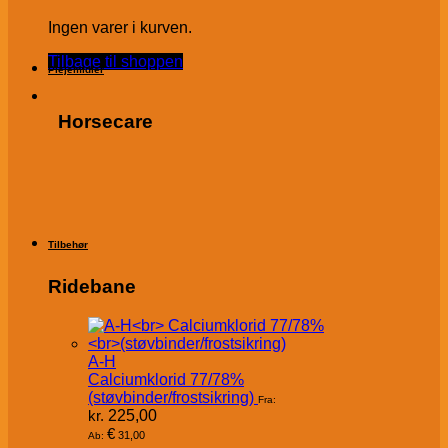
Ingen varer i kurven.
Tilbage til shoppen
Plejemidler
Horsecare
Tilbehør
Ridebane
A-H
Calciumklorid 77/78%
(støvbinder/frostsikring)
Fra:
kr.
225,00
€
31,00
Ab: