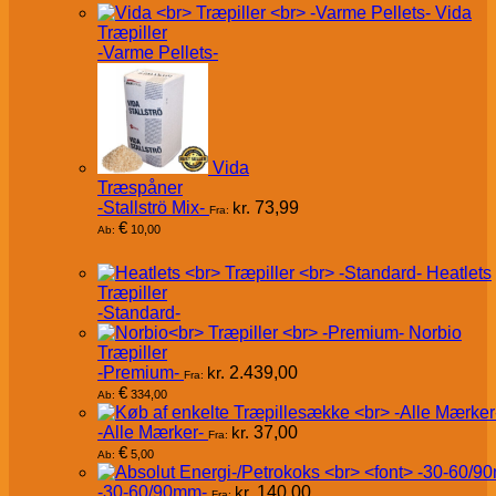
Vida
Træpiller
-Varme Pellets-
Vida
Træspåner
-Stallströ Mix-
kr.
73,99
Fra:
€
10,00
Ab:
Heatlets
Træpiller
-Standard-
Norbio
Træpiller
-Premium-
kr.
2.439,00
Fra:
€
334,00
Ab:
-Alle Mærker-
kr.
37,00
Fra:
€
5,00
Ab:
-30-60/90mm-
kr.
140,00
Fra: