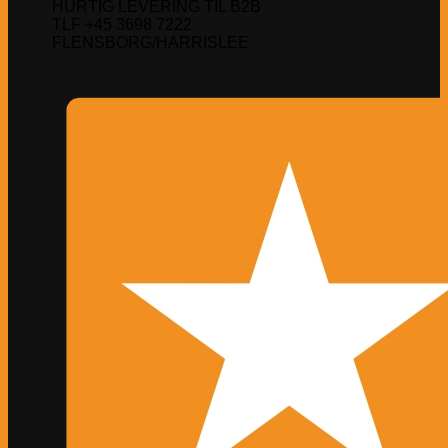
HURTIG LEVERING TIL B2B
TLF +45 3698 7222
FLENSBORG/HARRISLEE