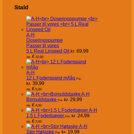
Stald
A-H
Doseringspumpe
Passer til vores
5 L Real Linseed Oil
kr.
69,99
€
10,00
Ab:
A-H
12 L Foderspand m/låg
Fra:
kr.
39,99
€
5,00
Ab:
A-H
Bomuldstaske
kr.
29,99
Fra:
€
4,00
Ab:
A-H
1,5 L Foderbæger
kr.
24,99
Fra:
€
3,00
Ab:
A-H
Stor Høtaske
kr.
19,99
Fra: