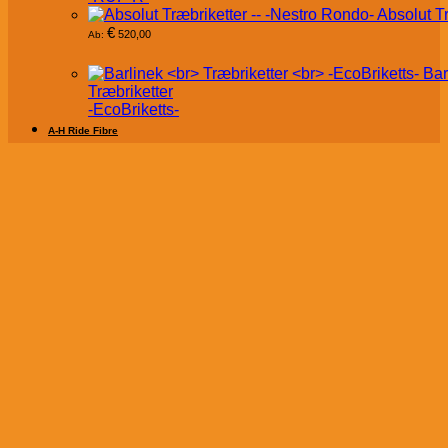
Absolut T
€
520,00
Ab:
Bar
Træbriketter
-EcoBriketts-
A-H Ride Fibre