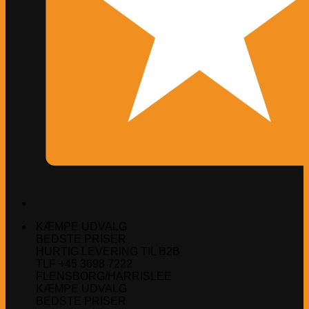
KÆMPE UDVALG
BEDSTE PRISER
HURTIG LEVERING TIL B2B
TLF +45 3698 7222
FLENSBORG/HARRISLEE
KÆMPE UDVALG
BEDSTE PRISER