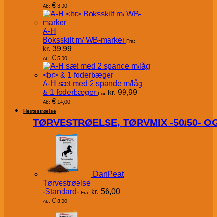
€
3,00
Ab:
A-H
Boksskilt m/ WB-marker
Fra:
kr.
39,99
€
5,00
Ab:
A-H sæt med 2 spande m/låg
& 1 foderbæger
kr.
99,99
Fra:
€
14,00
Ab:
Hestestrøelse
TØRVESTRØELSE, TØRVMIX -50/50- 
DanPeat
Tørvestrøelse
-Standard-
kr.
56,00
Fra:
€
8,00
Ab: