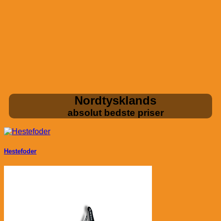
Nordtysklands
absolut bedste priser
Hestefoder