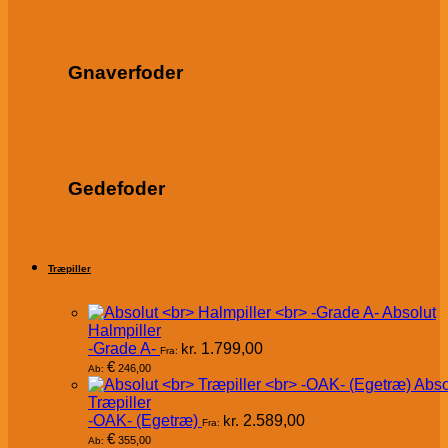
Gnaverfoder
Gedefoder
Træpiller
Absolut
Halmpiller
-Grade A-
kr.
1.799,00
Fra:
€
246,00
Ab:
Abso
Træpiller
-OAK- (Egetræ)
kr.
2.589,00
Fra:
€
355,00
Ab: