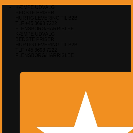
Fortsæt
KÆMPE UDVALG
til
BEDSTE PRISER
indhold
HURTIG LEVERING TIL B2B
TLF +45 3698 7222
FLENSBORG/HARRISLEE
KÆMPE UDVALG
BEDSTE PRISER
HURTIG LEVERING TIL B2B
TLF +45 3698 7222
FLENSBORG/HARRISLEE