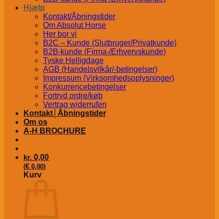
Hjælp
Kontakt/Åbningstider
Om Absolut Horse
Her bor vi
B2C – Kunde (Slutbruger/Privatkunde)
B2B-kunde (Firma-/Erhvervskunde)
Tyske Helligdage
AGB (Handelsvilkår/-betingelser)
Impressum (Virksomhedsoplysninger)
Konkurrencebetingelser
Fortryd ordre/køb
Vertrag widerrufen
Kontakt│Åbningstider
Om os
A-H BROCHURE
kr.
0,00
€
(
0,00
)
Kurv