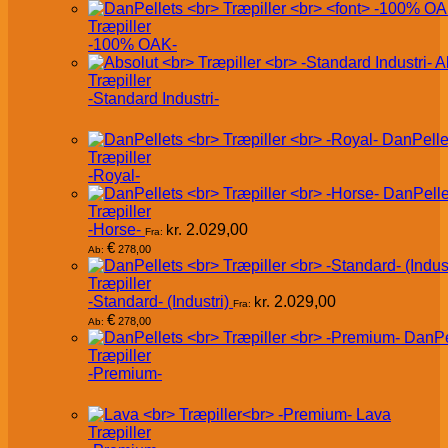
Træpiller
-100% OAK-
A
Træpiller
-Standard Industri-
DanPelle
Træpiller
-Royal-
DanPelle
Træpiller
-Horse-
kr.
2.029,00
Fra:
€
278,00
Ab:
Træpiller
-Standard- (Industri)
kr.
2.029,00
Fra:
€
278,00
Ab:
DanPe
Træpiller
-Premium-
Lava
Træpiller