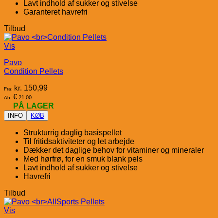
Lavt indhold af sukker og stivelse
Garanteret havrefri
Tilbud
Vis
Pavo
Condition Pellets
kr.
150,99
Fra:
€
21,00
Ab:
PÅ LAGER
INFO
KØB
Strukturrig daglig basispellet
Til fritidsaktiviteter og let arbejde
Dækker det daglige behov for vitaminer og mineraler
Med hørfrø, for en smuk blank pels
Lavt indhold af sukker og stivelse
Havrefri
Tilbud
Vis