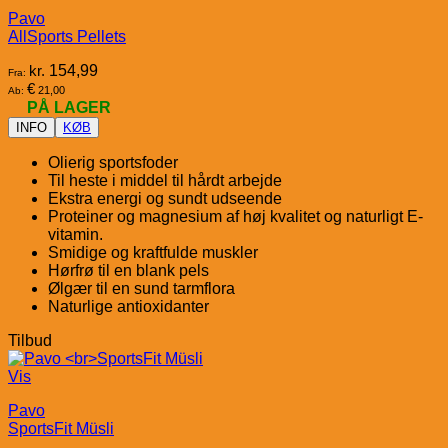
Pavo
AllSports Pellets
kr.
154,99
Fra:
€
21,00
Ab:
PÅ LAGER
INFO
KØB
Olierig sportsfoder
Til heste i middel til hårdt arbejde
Ekstra energi og sundt udseende
Proteiner og magnesium af høj kvalitet og naturligt E-
vitamin.
Smidige og kraftfulde muskler
Hørfrø til en blank pels
Ølgær til en sund tarmflora
Naturlige antioxidanter
Tilbud
Vis
Pavo
SportsFit Müsli