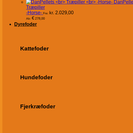
DanPelle
Træpiller
-Horse-
kr.
2.029,00
Fra:
€
278,00
Ab:
Dyrefoder
Kattefoder
Hundefoder
Fjerkræfoder