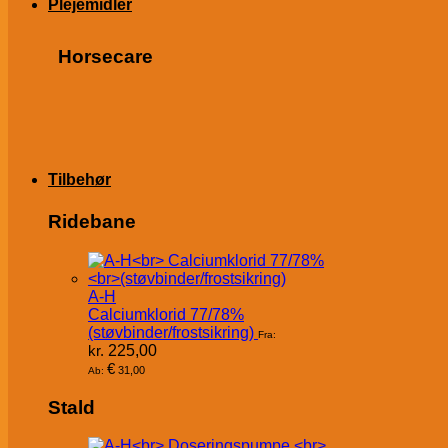
Plejemidler
Horsecare
Tilbehør
Ridebane
A-H
Calciumklorid 77/78%
(støvbinder/frostsikring)
Fra:
kr.
225,00
€
31,00
Ab:
Stald