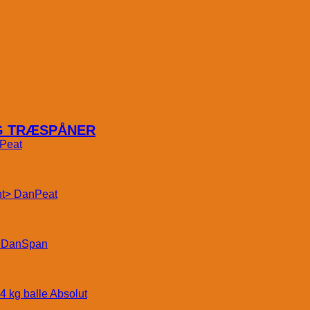
OG TRÆSPÅNER
Peat
DanPeat
DanSpan
Absolut