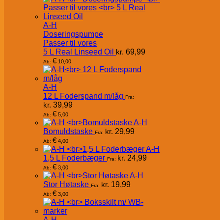
A-H
Doseringspumpe
Passer til vores
5 L Real Linseed Oil
kr.
69,99
€
10,00
Ab:
A-H
12 L Foderspand m/låg
Fra:
kr.
39,99
€
5,00
Ab:
A-H
Bomuldstaske
kr.
29,99
Fra:
€
4,00
Ab:
A-H
1,5 L Foderbæger
kr.
24,99
Fra:
€
3,00
Ab:
A-H
Stor Høtaske
kr.
19,99
Fra:
€
3,00
Ab:
A-H