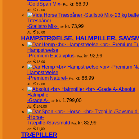
-GoldSpan Mix-
kr.
86,99
Fra:
€
12,00
Ab:
Træspåner
-Stallströ Mix-
kr.
73,99
Fra:
€
10,00
Ab:
HAMPSTRØELSE, HALMPILLER, SAVS
Hampstrøelse
-Premium Eucalyptus-
kr.
92,99
Fra:
€
13,00
Ab:
Hampstrøelse
-Premium Naturel-
kr.
86,99
Fra:
€
12,00
Ab:
Absolut
Halmpiller
-Grade A-
kr.
1.799,00
Fra:
€
246,00
Ab:
-Horse-
Træpille-/Savsmuld
kr.
82,99
Fra:
€
11,00
Ab:
TRÆPILLER