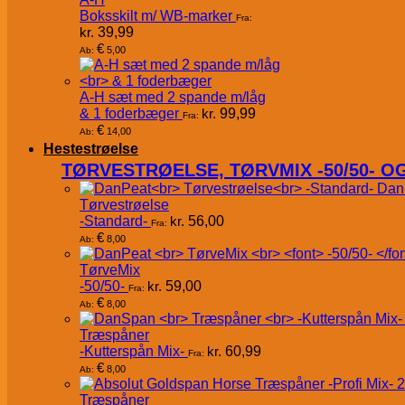
Boksskilt m/ WB-marker
Fra:
kr.
39,99
€
5,00
Ab:
A-H sæt med 2 spande m/låg
& 1 foderbæger
kr.
99,99
Fra:
€
14,00
Ab:
Hestestrøelse
TØRVESTRØELSE, TØRVMIX -50/50- 
Dan
Tørvestrøelse
-Standard-
kr.
56,00
Fra:
€
8,00
Ab:
TørveMix
-50/50-
kr.
59,00
Fra:
€
8,00
Ab:
Træspåner
-Kutterspån Mix-
kr.
60,99
Fra:
€
8,00
Ab:
Træspåner