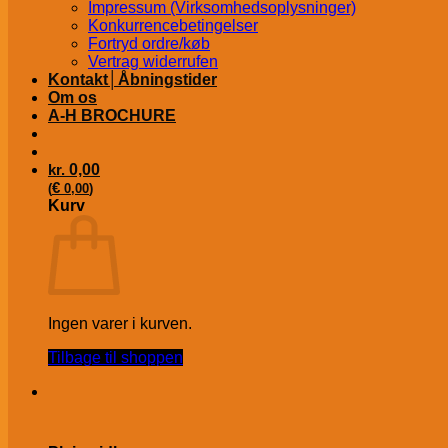
Impressum (Virksomhedsoplysninger)
Konkurrencebetingelser
Fortryd ordre/køb
Vertrag widerrufen
Kontakt│Åbningstider
Om os
A-H BROCHURE
kr.
0,00
€
(
0,00
)
Kurv
Ingen varer i kurven.
Tilbage til shoppen