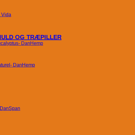
Vida
MULD OG TRÆPILLER
DanHemp
DanHemp
DanSpan