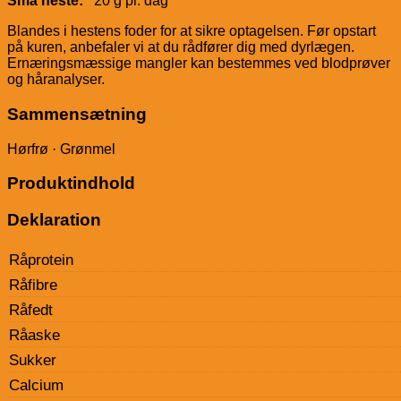
Små heste:
20 g pr. dag
Blandes i hestens foder for at sikre optagelsen. Før opstart
på kuren, anbefaler vi at du rådfører dig med dyrlægen.
Ernæringsmæssige mangler kan bestemmes ved blodprøver
og håranalyser.
Sammensætning
Hørfrø · Grønmel
Produktindhold
Deklaration
Råprotein
Råfibre
Råfedt
Råaske
Sukker
Calcium