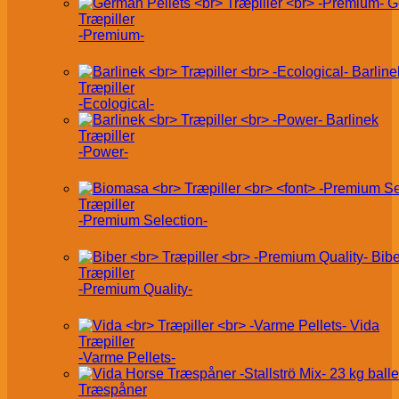
G
Træpiller
-Premium-
Barline
Træpiller
-Ecological-
Barlinek
Træpiller
-Power-
Træpiller
-Premium Selection-
Bibe
Træpiller
-Premium Quality-
Vida
Træpiller
-Varme Pellets-
Træspåner