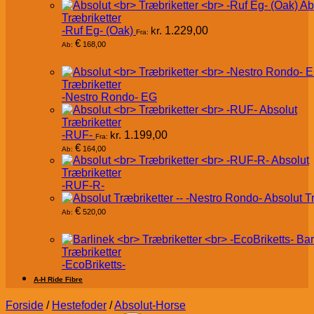
Ab
Træbriketter
-Ruf Eg- (Oak)
kr.
1.229,00
Fra:
€
168,00
Ab:
Træbriketter
-Nestro Rondo- EG
Absolut
Træbriketter
-RUF-
kr.
1.199,00
Fra:
€
164,00
Ab:
Absolut
Træbriketter
-RUF-R-
Absolut T
€
520,00
Ab:
Bar
Træbriketter
-EcoBriketts-
A-H Ride Fibre
Forside
/
Hestefoder
/
Absolut-Horse