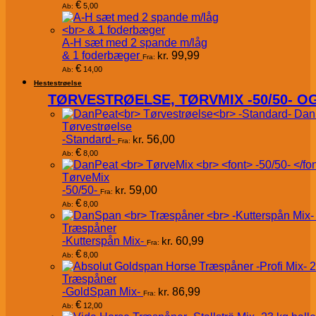
€
5,00
Ab:
A-H sæt med 2 spande m/låg
& 1 foderbæger
kr.
99,99
Fra:
€
14,00
Ab:
Hestestrøelse
TØRVESTRØELSE, TØRVMIX -50/50- 
Dan
Tørvestrøelse
-Standard-
kr.
56,00
Fra:
€
8,00
Ab:
TørveMix
-50/50-
kr.
59,00
Fra:
€
8,00
Ab:
Træspåner
-Kutterspån Mix-
kr.
60,99
Fra:
€
8,00
Ab:
Træspåner
-GoldSpan Mix-
kr.
86,99
Fra:
€
12,00
Ab: