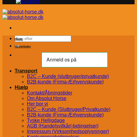
Søg
Hjem
efter:
Hestefoder
Transport
B2C – Kunde (slutbruger/privatkunde)
B2B-kunde (Firma-/Erhvervskunde)
Hjælp
Kontakt/Åbningstider
Om Absolut Horse
Her bor vi
B2C – Kunde (Slutbruger/Privatkunde)
B2B-kunde (Firma-/Erhvervskunde)
Tyske Helligdage
AGB (Handelsvilkår/-betingelser)
Impressum (Virksomhedsoplysninger)
Konkurrencebetingelser