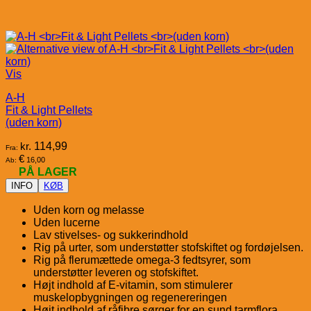
Vis
A-H
Fit & Light Pellets
(uden korn)
kr.
114,99
Fra:
€
16,00
Ab:
PÅ LAGER
INFO
KØB
Uden korn og melasse
Uden lucerne
Lav stivelses- og sukkerindhold
Rig på urter, som understøtter stofskiftet og fordøjelsen.
Rig på flerumættede omega-3 fedtsyrer, som
understøtter leveren og stofskiftet.
Højt indhold af E-vitamin, som stimulerer
muskelopbygningen og regenereringen
Højt indhold af råfibre sørger for en sund tarmflora