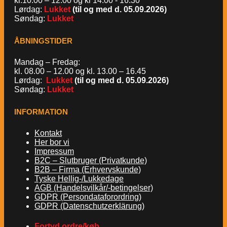
kl.10.00 – 12.00 og kl 14.00 - 16.30
Lørdag:
Lukket
(til og med d. 05.09.2026)
Søndag:
Lukket
ÅBNINGSTIDER
Mandag – Fredag:
kl. 08.00 – 12.00 og kl. 13.00 – 16.45
Lørdag:
Lukket
(til og med d. 05.09.2026)
Søndag:
Lukket
INFORMATION
Kontakt
Her bor vi
Impressum
B2C – Slutbruger (Privatkunde)
B2B – Firma (Erhvervskunde)
Tyske Hellig-/Lukkedage
AGB (Handelsvilkår/-betingelser)
GDPR (Persondataforordring)
GDPR (Datenschutzerklärung)
Fortyd ordre/køb