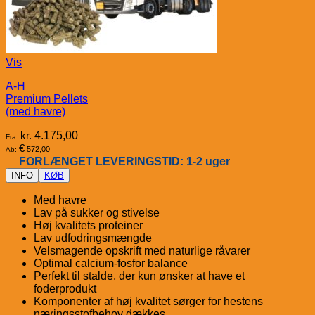
Vis
A-H
Premium Pellets
(med havre)
kr.
4.175,00
Fra:
€
572,00
Ab:
FORLÆNGET LEVERINGSTID: 1-2 uger
INFO
KØB
Med havre
Lav på sukker og stivelse
Høj kvalitets proteiner
Lav udfodringsmængde
Velsmagende opskrift med naturlige råvarer
Optimal calcium-fosfor balance
Perfekt til stalde, der kun ønsker at have et
foderprodukt
Komponenter af høj kvalitet sørger for hestens
næringsstofbehov dækkes