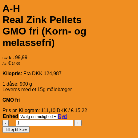
A-H
Real Zink Pellets
GMO fri (Korn- og
melassefri)
kr.
99,99
Fra:
€
14,00
Ab:
Kilopris:
Fra DKK 124,987
1 dåse: 900 g
Leveres med et 15g målebæger
GMO fri
Pris pr. Kilogram: 111,10 DKK / € 15,22
Enhed
Ryd
A-
H
Tilføj til kurv
Real