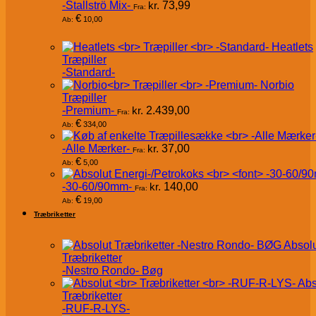
-Stallströ Mix-
kr.
73,99
Fra:
€
10,00
Ab:
Heatlets
Træpiller
-Standard-
Norbio
Træpiller
-Premium-
kr.
2.439,00
Fra:
€
334,00
Ab:
-Alle Mærker-
kr.
37,00
Fra:
€
5,00
Ab:
-30-60/90mm-
kr.
140,00
Fra:
€
19,00
Ab:
Træbriketter
Absol
Træbriketter
-Nestro Rondo- Bøg
Abs
Træbriketter
-RUF-R-LYS-