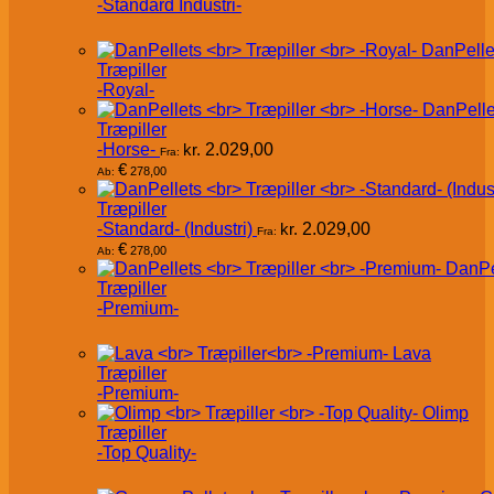
-Standard Industri-
DanPelle
Træpiller
-Royal-
DanPelle
Træpiller
-Horse-
kr.
2.029,00
Fra:
€
278,00
Ab:
Træpiller
-Standard- (Industri)
kr.
2.029,00
Fra:
€
278,00
Ab:
DanPe
Træpiller
-Premium-
Lava
Træpiller
-Premium-
Olimp
Træpiller
-Top Quality-