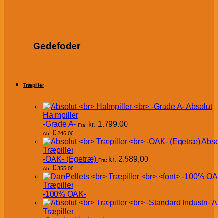
Gedefoder
Træpiller
Absolut
Halmpiller
-Grade A-
kr.
1.799,00
Fra:
€
246,00
Ab:
Abso
Træpiller
-OAK- (Egetræ)
kr.
2.589,00
Fra:
€
355,00
Ab:
Træpiller
-100% OAK-
A
Træpiller