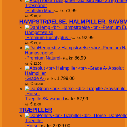
Træspåner
-Stallströ Mix-
kr.
73,99
Fra:
€
10,00
Ab:
HAMPSTRØELSE, HALMPILLER, SAVS
Hampstrøelse
-Premium Eucalyptus-
kr.
92,99
Fra:
€
13,00
Ab:
Hampstrøelse
-Premium Naturel-
kr.
86,99
Fra:
€
12,00
Ab:
Absolut
Halmpiller
-Grade A-
kr.
1.799,00
Fra:
€
246,00
Ab:
-Horse-
Træpille-/Savsmuld
kr.
82,99
Fra:
€
11,00
Ab:
TRÆPILLER
DanPelle
Træpiller
-Horse-
kr.
2.029,00
Fra: