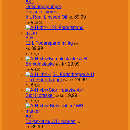
A-H
Doseringspumpe
Passer til vores
5 L Real Linseed Oil
kr.
69,99
€
10,00
Ab:
A-H
12 L Foderspand m/låg
Fra:
kr.
39,99
€
5,00
Ab:
A-H
Bomuldstaske
kr.
29,99
Fra:
€
4,00
Ab:
A-H
1,5 L Foderbæger
kr.
24,99
Fra:
€
3,00
Ab:
A-H
Stor Høtaske
kr.
19,99
Fra:
€
3,00
Ab:
A-H
Boksskilt m/ WB-marker
Fra:
kr.
39,99