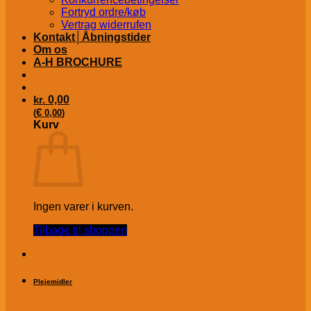
Fortryd ordre/køb
Vertrag widerrufen
Kontakt│Åbningstider
Om os
A-H BROCHURE
kr.
0,00
€
(
0,00
)
Kurv
Ingen varer i kurven.
Tilbage til shoppen
Plejemidler