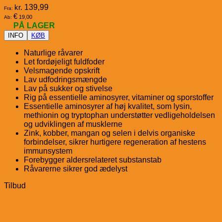
kr.
139,99
Fra:
€
19,00
Ab:
PÅ LAGER
INFO
KØB
Naturlige råvarer
Let fordøjeligt fuldfoder
Velsmagende opskrift
Lav udfodringsmængde
Lav på sukker og stivelse
Rig på essentielle aminosyrer, vitaminer og sporstoffer
Essentielle aminosyrer af høj kvalitet, som lysin,
methionin og tryptophan understøtter vedligeholdelsen
og udviklingen af musklerne
Zink, kobber, mangan og selen i delvis organiske
forbindelser, sikrer hurtigere regeneration af hestens
immunsystem
Forebygger aldersrelateret substanstab
Råvarerne sikrer god ædelyst
Tilbud