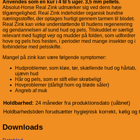
Anvendes som en kur i 4 til 5 uger. 3,5 mm pellets.
Absolut-Horse Real Zink udmærker sig ved dens høje
tilgængelighed. Real Zink indeholder organisk bundne
næringsstoffer, der optages hurtigt gennem tarmen til blodet.
Real Zink kan virke understøttende til hudens regenerering
og gendannelsen af sund hud og pels. Tilskuddet er særligt
relevant med fugtigt vejr og mudder på folden, som udfordrer
hove og pels hos hesten, i perioder med mange insekter og i
forbindelse med pelsskifte.
Mangel på zink kan være følgende symptomer:
Hudproblemer, som kløe, tør, skællende hud og hårtab,
ujævn hud
Hår og pels, som er stift eller skrøbeligt
Hovproblemer (dårligt horn og bløde såler)
Angreb af muk
Holdbarhed:
24 måneder fra produktionsdato (uåbnet)
Holdbarhedstiden forudsætter hygiejnisk korrekt, kølig og 
Downloads