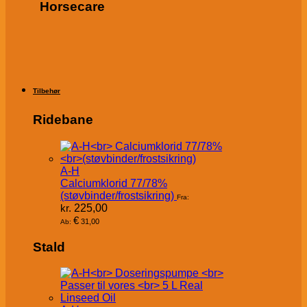
Horsecare
Tilbehør
Ridebane
A-H
Calciumklorid 77/78%
(støvbinder/frostsikring)
Fra:
kr.
225,00
€
31,00
Ab:
Stald