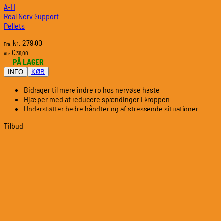
A-H
Real Nerv Support
Pellets
279,00
kr.
Fra:
€
38,00
Ab:
PÅ LAGER
INFO
KØB
Bidrager til mere indre ro hos nervøse heste
Hjælper med at reducere spændinger i kroppen
Understøtter bedre håndtering af stressende situationer
Tilbud