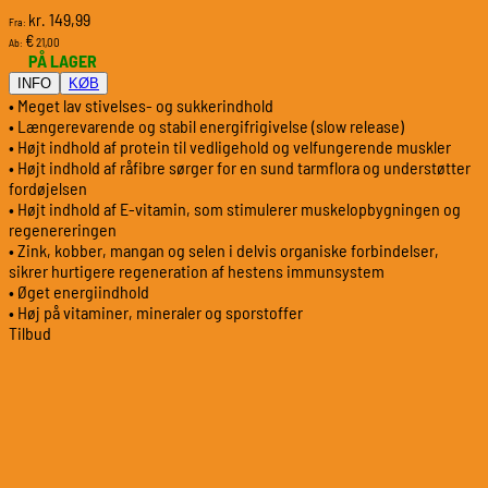
149,99
kr.
Fra:
€
21,00
Ab:
PÅ LAGER
INFO
KØB
• Meget lav stivelses- og sukkerindhold
• Længerevarende og stabil energifrigivelse (slow release)
• Højt indhold af protein til vedligehold og velfungerende muskler
• Højt indhold af råfibre sørger for en sund tarmflora og understøtter
fordøjelsen
• Højt indhold af E-vitamin, som stimulerer muskelopbygningen og
regenereringen
• Zink, kobber, mangan og selen i delvis organiske forbindelser,
sikrer hurtigere regeneration af hestens immunsystem
• Øget energiindhold
• Høj på vitaminer, mineraler og sporstoffer
Tilbud