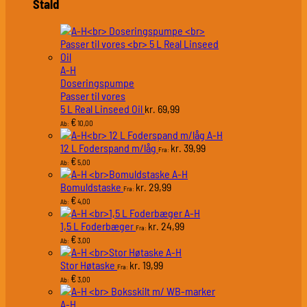
Stald
A-H
Doseringspumpe
Passer til vores
5 L Real Linseed Oil
69,99
kr.
€
10,00
Ab:
A-H
12 L Foderspand m/låg
39,99
kr.
Fra:
€
5,00
Ab:
A-H
Bomuldstaske
29,99
kr.
Fra:
€
4,00
Ab:
A-H
1,5 L Foderbæger
24,99
kr.
Fra:
€
3,00
Ab:
A-H
Stor Høtaske
19,99
kr.
Fra:
€
3,00
Ab:
A-H