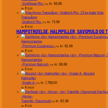
-GoldSpan Mix-
86,99
kr.
Fra:
€
12,00
Ab:
Vida
Træspåner
-Stallströ Mix-
73,99
kr.
Fra:
€
10,00
Ab:
HAMPSTRØELSE, HALMPILLER, SAVSMULD OG 
Hampstrøelse
-Premium Eucalyptus-
92,99
kr.
Fra:
€
13,00
Ab:
Hampstrøelse
-Premium Naturel-
86,99
kr.
Fra:
€
12,00
Ab:
Absolut
Halmpiller
-Grade A-
1.799,00
kr.
Fra:
€
246,00
Ab:
DanSp
-Horse-
Træpille-/Savsmuld
82,99
kr.
Fra:
€
11,00
Ab: