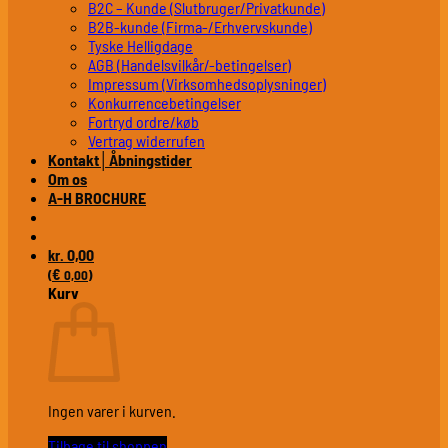
B2C – Kunde (Slutbruger/Privatkunde)
B2B-kunde (Firma-/Erhvervskunde)
Tyske Helligdage
AGB (Handelsvilkår/-betingelser)
Impressum (Virksomhedsoplysninger)
Konkurrencebetingelser
Fortryd ordre/køb
Vertrag widerrufen
Kontakt│Åbningstider
Om os
A-H BROCHURE
0,00
kr.
€
(
0,00
)
Kurv
Ingen varer i kurven.
Tilbage til shoppen