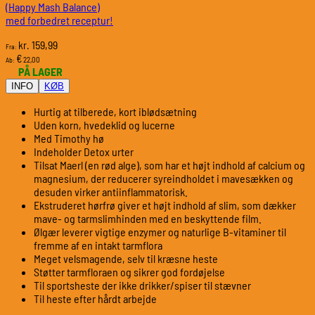
(Happy Mash Balance)
med forbedret receptur!
159,99
kr.
Fra:
€
22,00
Ab:
PÅ LAGER
INFO
KØB
Hurtig at tilberede, kort iblødsætning
Uden korn, hvedeklid og lucerne
Med Timothy hø
Indeholder Detox urter
Tilsat Maerl (en rød alge), som har et højt indhold af calcium og
magnesium, der reducerer syreindholdet i mavesækken og
desuden virker antiinflammatorisk.
Ekstruderet hørfrø giver et højt indhold af slim, som dækker
mave- og tarmslimhinden med en beskyttende film.
Ølgær leverer vigtige enzymer og naturlige B-vitaminer til
fremme af en intakt tarmflora
Meget velsmagende, selv til kræsne heste
Støtter tarmfloraen og sikrer god fordøjelse
Til sportsheste der ikke drikker/spiser til stævner
Til heste efter hårdt arbejde