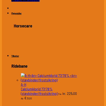
Plejemidler
Horsecare
Tilbehør
Ridebane
A-H
Calciumklorid 77/78%
(støvbinder/frostsikring)
225,00
kr.
Fra:
€
31,00
Ab: