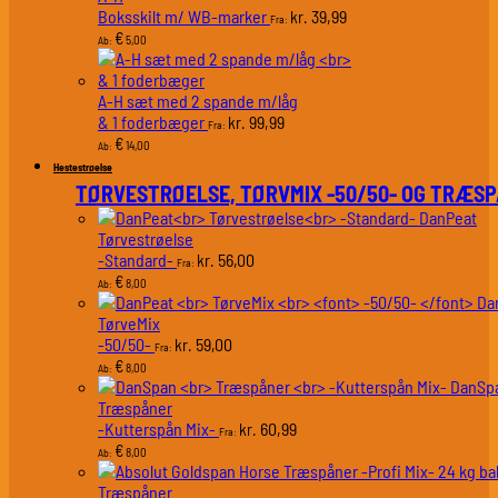
Boksskilt m/ WB-marker
39,99
kr.
Fra:
€
5,00
Ab:
A-H sæt med 2 spande m/låg
& 1 foderbæger
99,99
kr.
Fra:
€
14,00
Ab:
Hestestrøelse
TØRVESTRØELSE, TØRVMIX -50/50- OG TRÆS
DanPeat
Tørvestrøelse
-Standard-
56,00
kr.
Fra:
€
8,00
Ab:
Da
TørveMix
-50/50-
59,00
kr.
Fra:
€
8,00
Ab:
DanSp
Træspåner
-Kutterspån Mix-
60,99
kr.
Fra:
€
8,00
Ab:
Træspåner