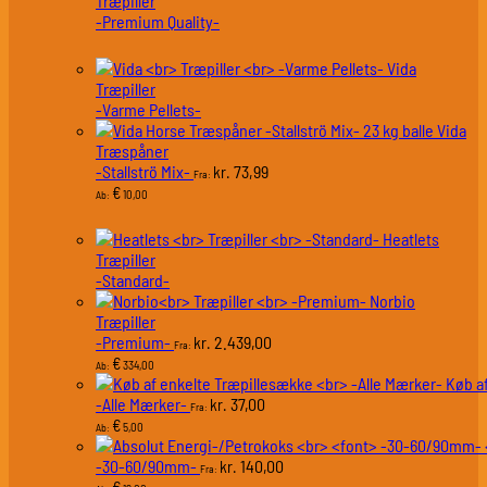
Træpiller
-Premium Quality-
Vida
Træpiller
-Varme Pellets-
Vida
Træspåner
-Stallströ Mix-
73,99
kr.
Fra:
€
10,00
Ab:
Heatlets
Træpiller
-Standard-
Norbio
Træpiller
-Premium-
2.439,00
kr.
Fra:
€
334,00
Ab:
Køb a
-Alle Mærker-
37,00
kr.
Fra:
€
5,00
Ab:
-30-60/90mm-
140,00
kr.
Fra:
€