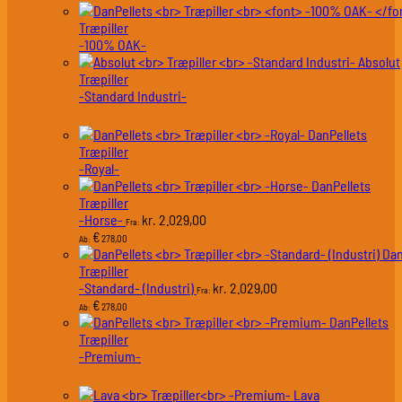
Træpiller
-100% OAK-
Absolut
Træpiller
-Standard Industri-
DanPellets
Træpiller
-Royal-
DanPellets
Træpiller
-Horse-
2.029,00
kr.
Fra:
€
278,00
Ab:
Dan
Træpiller
-Standard- (Industri)
2.029,00
kr.
Fra:
€
278,00
Ab:
DanPellets
Træpiller
-Premium-
Lava