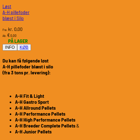
Løst
A-H pillefoder
blæst i Silo
0,00
kr.
Fra:
€
0,00
Ab:
PÅ LAGER
INFO
KØB
Du kan få følgende løst
A-H pillefoder blæst i silo
(fra 3 tons pr. levering)
:
A-H Fit & Light
A-H Gastro Sport
A-H Allround Pellets
A-H Performance Pellets
A-H High Performance Pellets
A-H Breeder Complete Pellets
&
A-H Junior Pellets