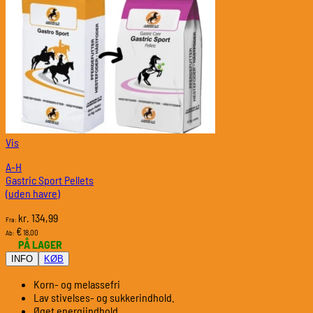
Vis
A-H
Gastric Sport Pellets
(uden havre)
134,99
kr.
Fra:
€
18,00
Ab:
PÅ LAGER
INFO
KØB
Korn- og melassefri
Lav stivelses- og sukkerindhold.
Øget energiindhold