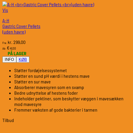
Vis
A-H
Gastric Cover Pellets
(uden havre)
299,00
kr.
Fra:
€
41,00
Ab:
PÅ LAGER
INFO
KØB
Støtter fordøjelsessystemet
Støtter en sund pH værdi i hestens mave
Støtter en sur mave
Absorberer mavesyren som en svamp
Bedre udnyttelse af hestens foder
Indeholder pektiner, som beskytter væggen i mavesækken
mod mavesyre
Fremmer væksten af gode bakterier i tarmen
Tilbud