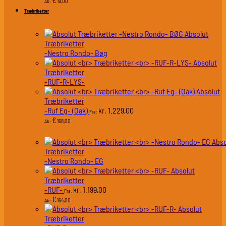
19,00
Ab:
Træbriketter
Absolut
Træbriketter
-Nestro Rondo- Bøg
Absolut
Træbriketter
-RUF-R-LYS-
Absolut
Træbriketter
-Ruf Eg- (Oak)
1.229,00
kr.
Fra:
€
168,00
Ab:
Abso
Træbriketter
-Nestro Rondo- EG
Absolut
Træbriketter
-RUF-
1.199,00
kr.
Fra:
€
164,00
Ab:
Absolut
Træbriketter