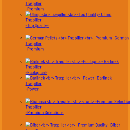
Træpiller
-Premium-
Olimp
Træpiller
-Top Quality-
German 
Træpiller
-Premium-
Barlinek
Træpiller
-Ecological-
Barlinek
Træpiller
-Power-
Træpiller
-Premium Selection-
Biber