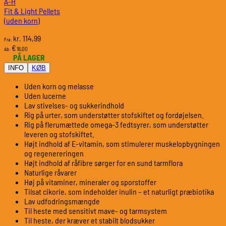
A-H
Fit & Light Pellets
(uden korn)
114,99
kr.
Fra:
€
16,00
Ab:
PÅ LAGER
INFO
KØB
Uden korn og melasse
Uden lucerne
Lav stivelses- og sukkerindhold
Rig på urter, som understøtter stofskiftet og fordøjelsen.
Rig på flerumættede omega-3 fedtsyrer, som understøtter
leveren og stofskiftet.
Højt indhold af E-vitamin, som stimulerer muskelopbygningen
og regenereringen
Højt indhold af råfibre sørger for en sund tarmflora
Naturlige råvarer
Høj på vitaminer, mineraler og sporstoffer
Tilsat cikorie, som indeholder inulin – et naturligt præbiotika
Lav udfodringsmængde
Til heste med sensitivt mave- og tarmsystem
Til heste, der kræver et stabilt blodsukker