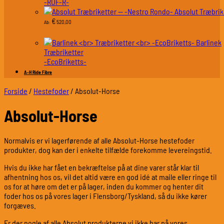
-RUF-R-
Absolut Træbrik
€
520,00
Ab:
Barlinek
Træbriketter
-EcoBriketts-
A-H Ride Fibre
Forside
/
Hestefoder
/
Absolut-Horse
Absolut-Horse
Normalvis er vi lagerførende af alle Absolut-Horse hestefoder
produkter, dog kan der i enkelte tilfælde forekomme levereingstid.
Hvis du ikke har fået en bekræftelse på at dine varer står klar til
afhentning hos os, vil det altid være en god idé at maile eller ringe til
os for at høre om det er på lager, inden du kommer og henter dit
foder hos os på vores lager i Flensborg/Tyskland, så du ikke kører
forgæves.
Er der nogle af alle Absolut produkterne vi ikke har på vores