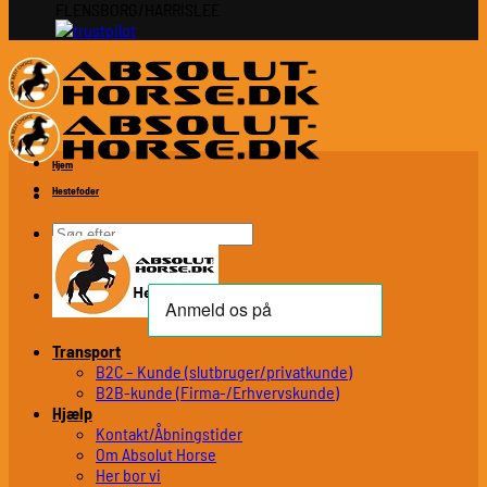
FLENSBORG/HARRISLEE
Hjem
Hestefoder
Søg
efter:
Transport
B2C – Kunde (slutbruger/privatkunde)
B2B-kunde (Firma-/Erhvervskunde)
Hjælp
Kontakt/Åbningstider
Om Absolut Horse
Her bor vi