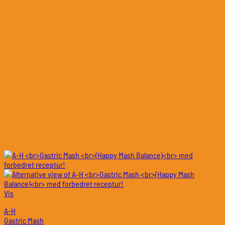
Vis
A-H
Gastric Mash