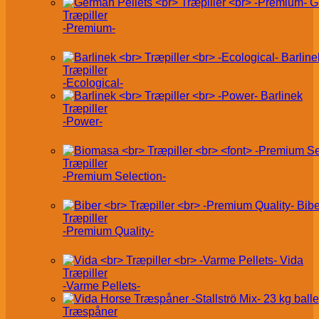
G
Træpiller
-Premium-
Barline
Træpiller
-Ecological-
Barlinek
Træpiller
-Power-
Træpiller
-Premium Selection-
Bibe
Træpiller
-Premium Quality-
Vida
Træpiller
-Varme Pellets-
Træspåner