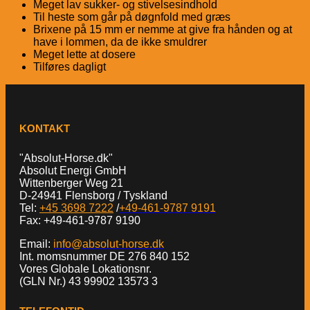
Meget lav sukker- og stivelsesindhold
Til heste som går på døgnfold med græs
Brixene på 15 mm er nemme at give fra hånden og at
have i lommen, da de ikke smuldrer
Meget lette at dosere
Tilføres dagligt
KONTAKT
"Absolut-Horse.dk"
Absolut Energi GmbH
Wittenberger Weg 21
D-24941 Flensborg / Tyskland
Tel:
+45 3698 7222
/
+49-461-9787 9191
Fax: +49-461-9787 9190
Email:
info@absolut-horse.dk
Int. momsnummer DE 276 840 152
Vores Globale Lokationsnr.
(GLN Nr.) 43 99902 13573 3