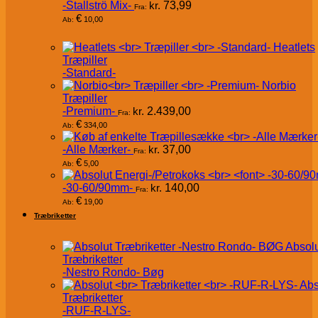
-Stallströ Mix-
kr.
73,99
Fra:
€
10,00
Ab:
Heatlets
Træpiller
-Standard-
Norbio
Træpiller
-Premium-
kr.
2.439,00
Fra:
€
334,00
Ab:
-Alle Mærker-
kr.
37,00
Fra:
€
5,00
Ab:
-30-60/90mm-
kr.
140,00
Fra:
€
19,00
Ab:
Træbriketter
Absol
Træbriketter
-Nestro Rondo- Bøg
Abs
Træbriketter
-RUF-R-LYS-