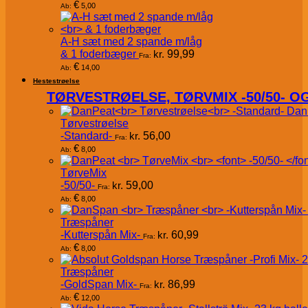
€
5,00
Ab:
A-H sæt med 2 spande m/låg
& 1 foderbæger
kr.
99,99
Fra:
€
14,00
Ab:
Hestestrøelse
TØRVESTRØELSE, TØRVMIX -50/50- 
Dan
Tørvestrøelse
-Standard-
kr.
56,00
Fra:
€
8,00
Ab:
TørveMix
-50/50-
kr.
59,00
Fra:
€
8,00
Ab:
Træspåner
-Kutterspån Mix-
kr.
60,99
Fra:
€
8,00
Ab:
Træspåner
-GoldSpan Mix-
kr.
86,99
Fra:
€
12,00
Ab: