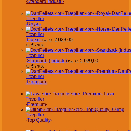
-Standard Industri-
DanPelle
Træpiller
-Royal-
DanPelle
Træpiller
-Horse-
kr.
2.029,00
Fra:
€
278,00
Ab:
Træpiller
-Standard- (Industri)
kr.
2.029,00
Fra:
€
278,00
Ab:
DanPe
Træpiller
-Premium-
Lava
Træpiller
-Premium-
Olimp
Træpiller
-Top Quality-