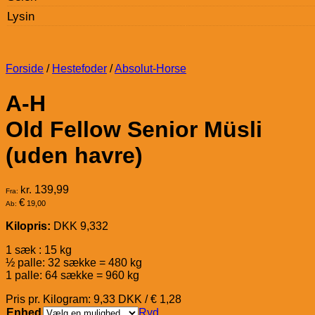
Lysin
Forside
/
Hestefoder
/
Absolut-Horse
A-H
Old Fellow Senior Müsli
(uden havre)
kr.
139,99
Fra:
€
19,00
Ab:
Kilopris:
DKK 9,332
1 sæk : 15 kg
½ palle: 32 sække = 480 kg
1 palle: 64 sække = 960 kg
Pris pr. Kilogram: 9,33 DKK / € 1,28
Enhed
Ryd