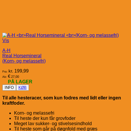
Vis
A-H
Real Horsemineral
(Korn- og melassefri)
kr.
199,99
Fra:
€
27,00
Ab:
PÅ LAGER
INFO
KØB
Til alle hesteracer, som kun fodres med lidt eller ingen
kraftfoder.
Korn- og melassefri
Til heste der kun får grovfoder
Meget lav sukker- og stivelsesindhold
Til heste som går på døgnfold med græs