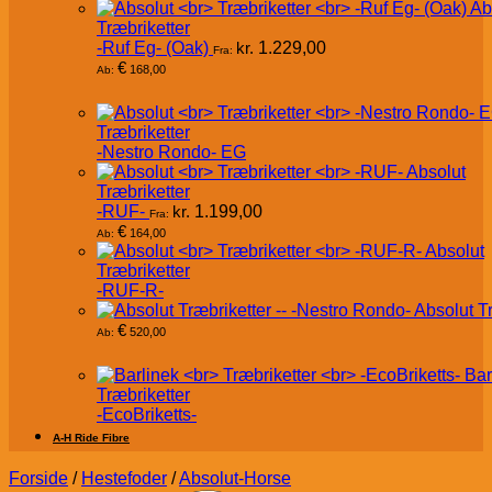
Ab
Træbriketter
-Ruf Eg- (Oak)
kr.
1.229,00
Fra:
€
168,00
Ab:
Træbriketter
-Nestro Rondo- EG
Absolut
Træbriketter
-RUF-
kr.
1.199,00
Fra:
€
164,00
Ab:
Absolut
Træbriketter
-RUF-R-
Absolut T
€
520,00
Ab:
Bar
Træbriketter
-EcoBriketts-
A-H Ride Fibre
Forside
/
Hestefoder
/
Absolut-Horse