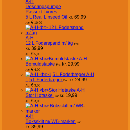
A-H
Doseringspumpe
Passer til vores
5 L Real Linseed Oil
kr.
69,99
€
10,00
Ab:
A-H
12 L Foderspand m/låg
Fra:
kr.
39,99
€
5,00
Ab:
A-H
Bomuldstaske
kr.
29,99
Fra:
€
4,00
Ab:
A-H
1,5 L Foderbæger
kr.
24,99
Fra:
€
3,00
Ab:
A-H
Stor Høtaske
kr.
19,99
Fra:
€
3,00
Ab:
A-H
Boksskilt m/ WB-marker
Fra:
kr.
39,99