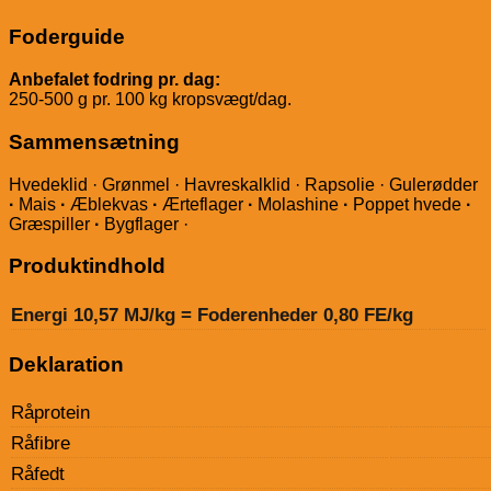
Foderguide
Anbefalet fodring pr. dag:
250-500 g pr. 100 kg kropsvægt/dag.
Sammensætning
Hvedeklid · Grønmel · Havreskalklid · Rapsolie · Gulerødder
·
Mais
·
Æblekvas
·
Ærteflager
·
Molashine
·
Poppet hvede
·
Græspiller
·
Bygflager ·
Produktindhold
Energi 10,57 MJ/kg = Foderenheder 0,80 FE/kg
Deklaration
Råprotein
Råfibre
Råfedt