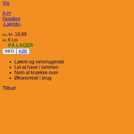
Vis
A-H
Goodies
-Lakrids-
kr.
19,99
Fra:
€
3,00
Ab:
PÅ LAGER
INFO
KØB
Lækre og velsmagende
Let at have i lommen
Nem at knække over
Økonomisk i brug
Tilbud