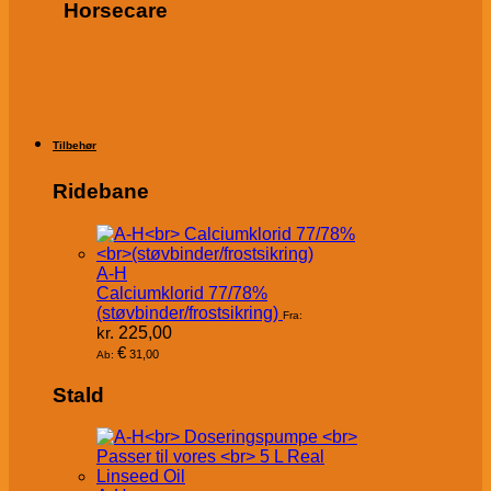
Horsecare
Tilbehør
Ridebane
A-H
Calciumklorid 77/78%
(støvbinder/frostsikring)
Fra:
kr.
225,00
€
31,00
Ab:
Stald