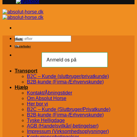
Søg
Hjem
efter:
Hestefoder
Transport
B2C – Kunde (slutbruger/privatkunde)
B2B-kunde (Firma-/Erhvervskunde)
Hjælp
Kontakt/Åbningstider
Om Absolut Horse
Her bor vi
B2C – Kunde (Slutbruger/Privatkunde)
B2B-kunde (Firma-/Erhvervskunde)
Tyske Helligdage
AGB (Handelsvilkår/-betingelser)
Impressum (Virksomhedsoplysninger)
Konkurrencebetingelser