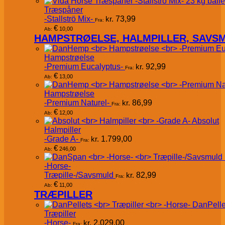
Træspåner
-Stallströ Mix-
kr.
73,99
Fra:
€
10,00
Ab:
HAMPSTRØELSE, HALMPILLER, SAVS
Hampstrøelse
-Premium Eucalyptus-
kr.
92,99
Fra:
€
13,00
Ab:
Hampstrøelse
-Premium Naturel-
kr.
86,99
Fra:
€
12,00
Ab:
Absolut
Halmpiller
-Grade A-
kr.
1.799,00
Fra:
€
246,00
Ab:
-Horse-
Træpille-/Savsmuld
kr.
82,99
Fra:
€
11,00
Ab:
TRÆPILLER
DanPelle
Træpiller
-Horse-
kr.
2.029,00
Fra: