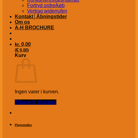
Fortryd ordre/køb
Vertrag widerrufen
Kontakt│Åbningstider
Om os
A-H BROCHURE
kr.
0,00
€
(
0,00
)
Kurv
Ingen varer i kurven.
Tilbage til shoppen
Plejemidler