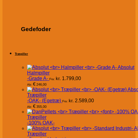
Gedefoder
Træpiller
Absolut
Halmpiller
-Grade A-
kr.
1.799,00
Fra:
€
246,00
Ab:
Abso
Træpiller
-OAK- (Egetræ)
kr.
2.589,00
Fra:
€
355,00
Ab:
Træpiller
-100% OAK-
A
Træpiller