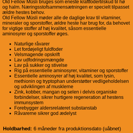
Old Fellow Müsli bruges som eneste kraftfodertilskud til hø
og halm. Næringsstofsammensætningen er specielt tilpasset
ældre hestes behov.
Old Fellow Müsli møder alle de daglige krav til vitaminer,
mineraler og sporstoffer, ældre heste har brug for, da behovet
for vigtige stoffer af høj kvalitet, såsom essentielle
aminosyrer og sporstoffer øges.
Naturlige råvarer
Let fordøjeligt fuldfoder
Velsmagende opskrift
Lav udfodringsmængde
Lav på sukker og stivelse
Rig på essentielle aminosyrer, vitaminer og sporstoffer
Essentielle aminosyrer af høj kvalitet, som lysin,
methionin og tryptophan understøtter vedligeholdelsen
og udviklingen af musklerne
Zink, kobber, mangan og selen i delvis organiske
forbindelser, sikrer hurtigere regeneration af hestens
immunsystem
Forebygger aldersrelateret substanstab
Råvarerne sikrer god ædelyst
Holdbarhed:
6 måneder fra produktionsdato (uåbnet)