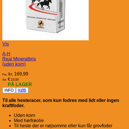
Vis
A-H
Real Mineralbrix
(uden korn)
kr.
169,99
Fra:
€
23,00
Ab:
PÅ LAGER
INFO
KØB
Til alle hesteracer, som kun fodres med lidt eller ingen
kraftfoder.
Uden korn
Med hørfrøolie
Til heste der er nøjsomme eller kun får grovfoder