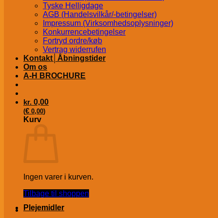
Tyske Helligdage
AGB (Handelsvilkår/-betingelser)
Impressum (Virksomhedsoplysninger)
Konkurrencebetingelser
Fortryd ordre/køb
Vertrag widerrufen
Kontakt│Åbningstider
Om os
A-H BROCHURE
kr.
0,00
€
(
0,00
)
Kurv
Ingen varer i kurven.
Tilbage til shoppen
Plejemidler