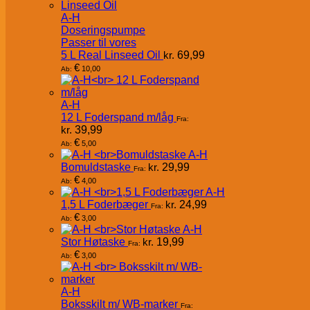
A-H
Doseringspumpe
Passer til vores
5 L Real Linseed Oil
kr.
69,99
€
10,00
Ab:
A-H
12 L Foderspand m/låg
Fra:
kr.
39,99
€
5,00
Ab:
A-H
Bomuldstaske
kr.
29,99
Fra:
€
4,00
Ab:
A-H
1,5 L Foderbæger
kr.
24,99
Fra:
€
3,00
Ab:
A-H
Stor Høtaske
kr.
19,99
Fra:
€
3,00
Ab:
A-H
Boksskilt m/ WB-marker
Fra: