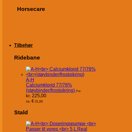
Horsecare
Tilbehør
Ridebane
A-H
Calciumklorid 77/78%
(støvbinder/frostsikring)
Fra:
kr.
225,00
€
31,00
Ab:
Stald