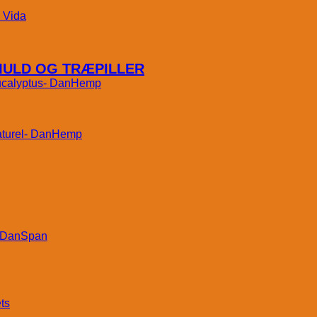
Vida
MULD OG TRÆPILLER
DanHemp
DanHemp
DanSpan
ts