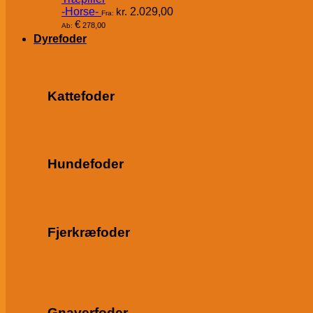
-Horse-
kr.
2.029,00
Fra:
€
278,00
Ab:
Dyrefoder
Kattefoder
Hundefoder
Fjerkræfoder
Gnaverfoder