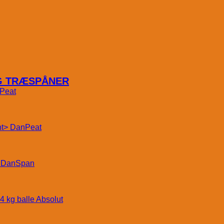
OG TRÆSPÅNER
Peat
DanPeat
DanSpan
Absolut