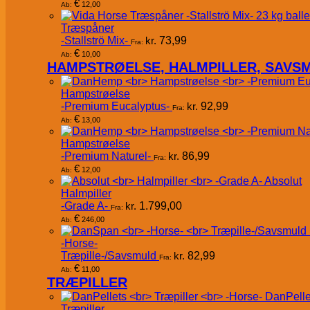
€
12,00
Ab:
Træspåner
-Stallströ Mix-
kr.
73,99
Fra:
€
10,00
Ab:
HAMPSTRØELSE, HALMPILLER, SAVS
Hampstrøelse
-Premium Eucalyptus-
kr.
92,99
Fra:
€
13,00
Ab:
Hampstrøelse
-Premium Naturel-
kr.
86,99
Fra:
€
12,00
Ab:
Absolut
Halmpiller
-Grade A-
kr.
1.799,00
Fra:
€
246,00
Ab:
-Horse-
Træpille-/Savsmuld
kr.
82,99
Fra:
€
11,00
Ab:
TRÆPILLER
DanPelle
Træpiller