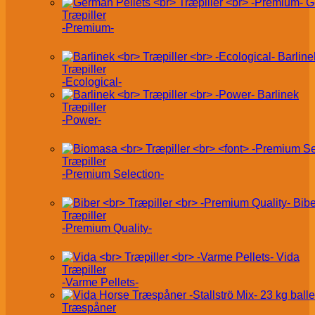
G
Træpiller
-Premium-
Barline
Træpiller
-Ecological-
Barlinek
Træpiller
-Power-
Træpiller
-Premium Selection-
Bibe
Træpiller
-Premium Quality-
Vida
Træpiller
-Varme Pellets-
Træspåner