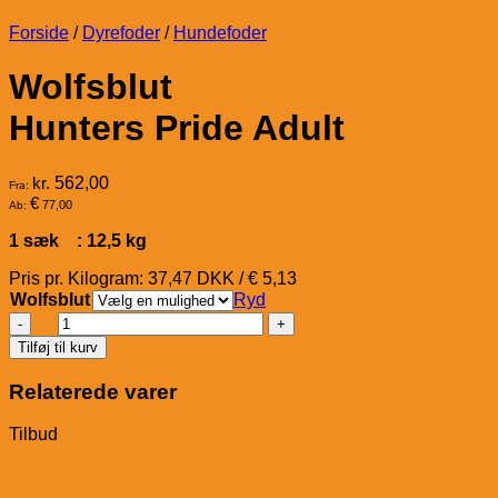
Forside
/
Dyrefoder
/
Hundefoder
Wolfsblut
Hunters Pride Adult
kr.
562,00
Fra:
€
77,00
Ab:
1 sæk : 12,5 kg
Pris pr. Kilogram: 37,47 DKK / € 5,13
Wolfsblut
Ryd
Wolfsblut
Hunters
Tilføj til kurv
Pride
Adult
Relaterede varer
antal
Tilbud