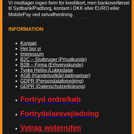
Vi modtager ingen form for kreditkort, men bankoverførsel
til Sydbank/Padborg, kontant i DKK eller EURO eller
MobilePay ved selvafhentning.
INFORMATION
Kontakt
Her bor vi
Impressum
B2C – Slutbruger (Privatkunde)
B2B – Firma (Erhvervskunde)
Tyske Hellig-/Lukkedage
AGB (Handelsvilkår/-betingelser)
GDPR (Persondataforordring)
GDPR (Datenschutzerklärung)
Fortryd ordre/køb
Fortrydelsesvejledning
Vetrag widerrufen