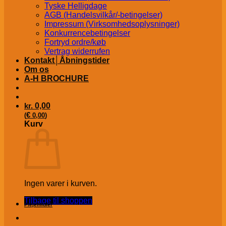
Tyske Helligdage
AGB (Handelsvilkår/-betingelser)
Impressum (Virksomhedsoplysninger)
Konkurrencebetingelser
Fortryd ordre/køb
Vertrag widerrufen
Kontakt│Åbningstider
Om os
A-H BROCHURE
kr.
0,00
€
(
0,00
)
Kurv
Ingen varer i kurven.
Tilbage til shoppen
Plejemidler