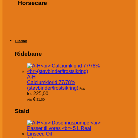
Horsecare
Tilbehør
Ridebane
A-H
Calciumklorid 77/78%
(støvbinder/frostsikring)
Fra:
kr.
225,00
€
31,00
Ab:
Stald