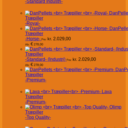
-Standard Industri-
DanPelle
Træpiller
-Royal-
DanPelle
Træpiller
-Horse-
kr.
2.029,00
Fra:
€
278,00
Ab:
Træpiller
-Standard- (Industri)
kr.
2.029,00
Fra:
€
278,00
Ab:
DanPe
Træpiller
-Premium-
Lava
Træpiller
-Premium-
Olimp
Træpiller
-Top Quality-