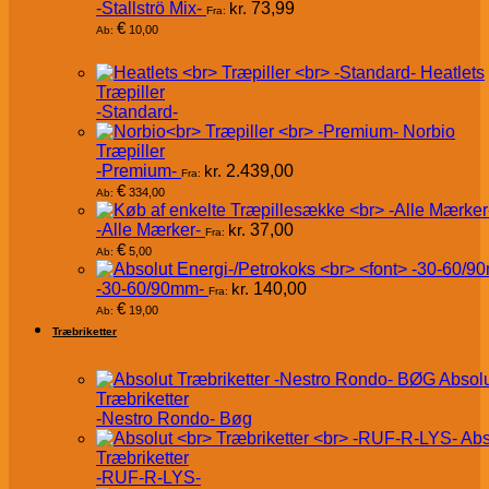
-Stallströ Mix-
kr.
73,99
Fra:
€
10,00
Ab:
Heatlets
Træpiller
-Standard-
Norbio
Træpiller
-Premium-
kr.
2.439,00
Fra:
€
334,00
Ab:
-Alle Mærker-
kr.
37,00
Fra:
€
5,00
Ab:
-30-60/90mm-
kr.
140,00
Fra:
€
19,00
Ab:
Træbriketter
Absol
Træbriketter
-Nestro Rondo- Bøg
Abs
Træbriketter
-RUF-R-LYS-