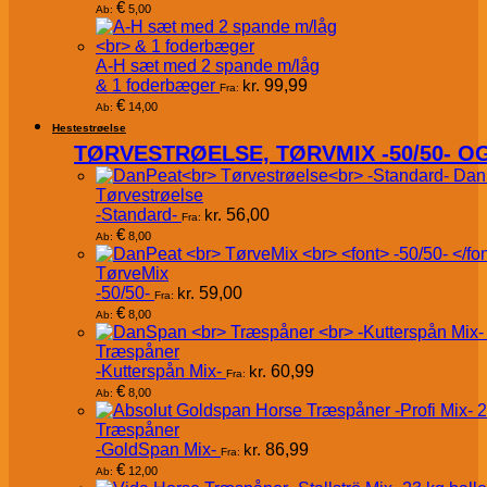
€
5,00
Ab:
A-H sæt med 2 spande m/låg
& 1 foderbæger
kr.
99,99
Fra:
€
14,00
Ab:
Hestestrøelse
TØRVESTRØELSE, TØRVMIX -50/50- 
Dan
Tørvestrøelse
-Standard-
kr.
56,00
Fra:
€
8,00
Ab:
TørveMix
-50/50-
kr.
59,00
Fra:
€
8,00
Ab:
Træspåner
-Kutterspån Mix-
kr.
60,99
Fra:
€
8,00
Ab:
Træspåner
-GoldSpan Mix-
kr.
86,99
Fra:
€
12,00
Ab: