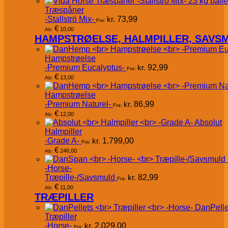
Træspåner
-Stallströ Mix-
kr.
73,99
Fra:
€
10,00
Ab:
HAMPSTRØELSE, HALMPILLER, SAVS
Hampstrøelse
-Premium Eucalyptus-
kr.
92,99
Fra:
€
13,00
Ab:
Hampstrøelse
-Premium Naturel-
kr.
86,99
Fra:
€
12,00
Ab:
Absolut
Halmpiller
-Grade A-
kr.
1.799,00
Fra:
€
246,00
Ab:
-Horse-
Træpille-/Savsmuld
kr.
82,99
Fra:
€
11,00
Ab:
TRÆPILLER
DanPelle
Træpiller
-Horse-
kr.
2.029,00
Fra: