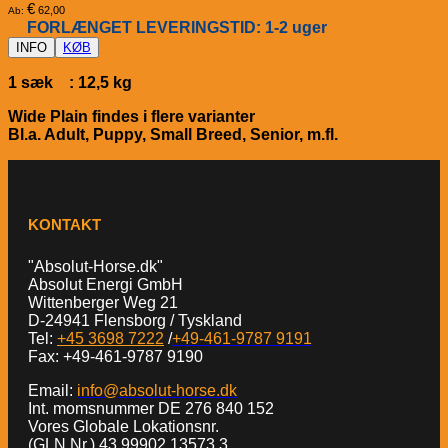
€
62,00
Ab:
FORLÆNGET LEVERINGSTID: 1-2 uger
INFO
KØB
1 sæk : 12,5 kg
Wide Plain findes i flere varianter
Bl.a. Adult, Puppy, Small Breed, Senior, m.fl.
KONTAKT
"Absolut-Horse.dk"
Absolut Energi GmbH
Wittenberger Weg 21
D-24941 Flensborg / Tyskland
Tel:
+45 3698 7222
/
+49-461-9787 9191
Fax: +49-461-9787 9190
Email:
info@absolut-horse.dk
Int. momsnummer DE 276 840 152
Vores Globale Lokationsnr.
(GLN Nr.) 43 99902 13573 3