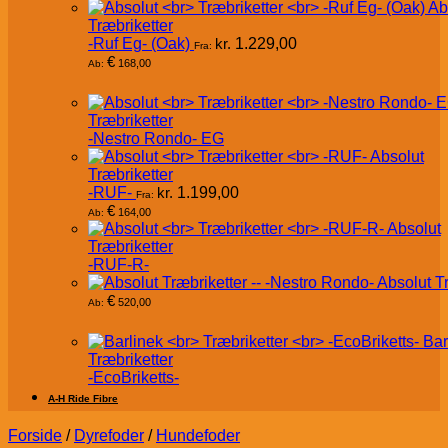
Ab
Træbriketter
-Ruf Eg- (Oak)
kr.
1.229,00
Fra:
€
168,00
Ab:
Træbriketter
-Nestro Rondo- EG
Absolut
Træbriketter
-RUF-
kr.
1.199,00
Fra:
€
164,00
Ab:
Absolut
Træbriketter
-RUF-R-
Absolut T
€
520,00
Ab:
Bar
Træbriketter
-EcoBriketts-
A-H Ride Fibre
Forside
/
Dyrefoder
/
Hundefoder