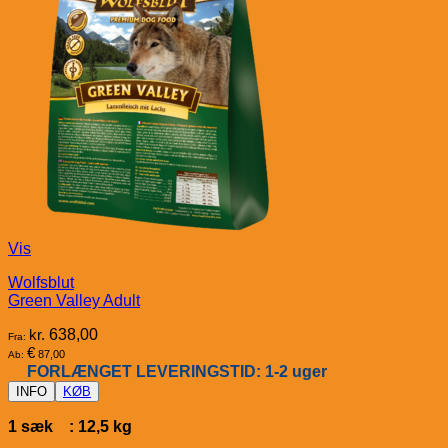
Vis
Wolfsblut
Green Valley Adult
kr.
638,00
Fra:
€
87,00
Ab:
FORLÆNGET LEVERINGSTID: 1-2 uger
INFO
KØB
1 sæk : 12,5 kg