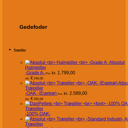
Gedefoder
Træpiller
Absolut
Halmpiller
-Grade A-
kr.
1.799,00
Fra:
€
246,00
Ab:
Abso
Træpiller
-OAK- (Egetræ)
kr.
2.589,00
Fra:
€
355,00
Ab:
Træpiller
-100% OAK-
A
Træpiller