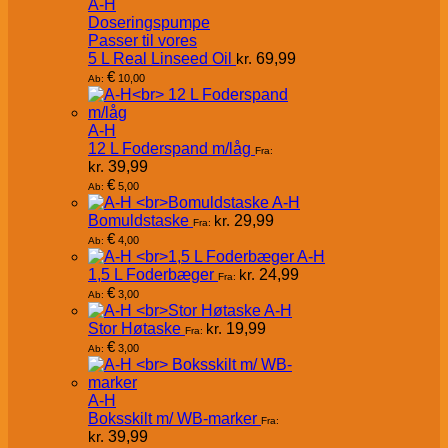
A-H
Doseringspumpe
Passer til vores
5 L Real Linseed Oil
kr.
69,99
€
10,00
Ab:
A-H
12 L Foderspand m/låg
Fra:
kr.
39,99
€
5,00
Ab:
A-H
Bomuldstaske
kr.
29,99
Fra:
€
4,00
Ab:
A-H
1,5 L Foderbæger
kr.
24,99
Fra:
€
3,00
Ab:
A-H
Stor Høtaske
kr.
19,99
Fra:
€
3,00
Ab:
A-H
Boksskilt m/ WB-marker
Fra:
kr.
39,99