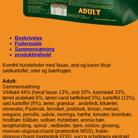
Beskrivelse
Foderguide
Sammensætning
produktindhold
Kornfrit hundefoder med fasan, and og kanin tilsat
sødkartoffel, urter og bærfrugter.
Adult:
Sammensætning
Vildkød 44% (heraf fasan 13%, and 10%, kaninkød 10%,
tørret andekød 6%, tørret vand bøffelkød 5%), kartoffel (13%),
sød kartoffel (9%), ærter, græskar , andefedt, kikærter,
mineraler, Pastinak, fennikel, jordskok, timian, merian,
oregano, persille, salvie, moringa, hørfrø, tomater, brombær,
hindbær, blåbær, solbær, hyldebær, aronia bær,
tangblanding, spinat , rødbeder, tjørn, elskov, ginseng,
mannan oligosaccharid (præbiotisk MOS), frukto-
oligosaccharid (prebiotisk FOS), yucca schidigera ekstrakt