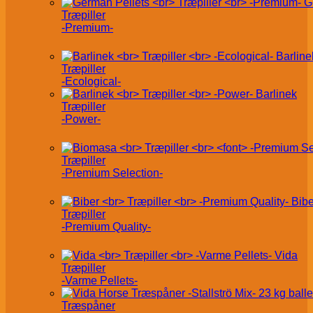
G
Træpiller
-Premium-
Barline
Træpiller
-Ecological-
Barlinek
Træpiller
-Power-
Træpiller
-Premium Selection-
Bibe
Træpiller
-Premium Quality-
Vida
Træpiller
-Varme Pellets-
Træspåner