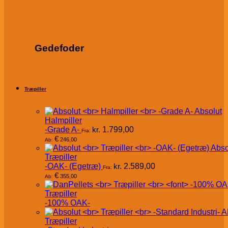
Gedefoder
Træpiller
Absolut
Halmpiller
-Grade A-
kr.
1.799,00
Fra:
€
246,00
Ab:
Abso
Træpiller
-OAK- (Egetræ)
kr.
2.589,00
Fra:
€
355,00
Ab:
Træpiller
-100% OAK-
A
Træpiller