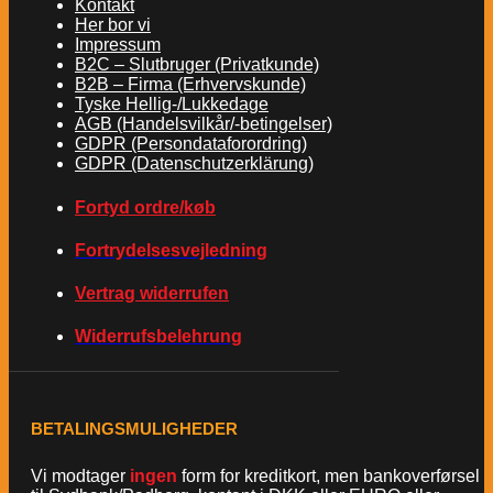
Kontakt
Her bor vi
Impressum
B2C – Slutbruger (Privatkunde)
B2B – Firma (Erhvervskunde)
Tyske Hellig-/Lukkedage
AGB (Handelsvilkår/-betingelser)
GDPR (Persondataforordring)
GDPR (Datenschutzerklärung)
Fortyd ordre/køb
Fortrydelsesvejledning
Vertrag widerrufen
Widerrufsbelehrung
BETALINGSMULIGHEDER
Vi modtager
ingen
form for kreditkort, men bankoverførsel