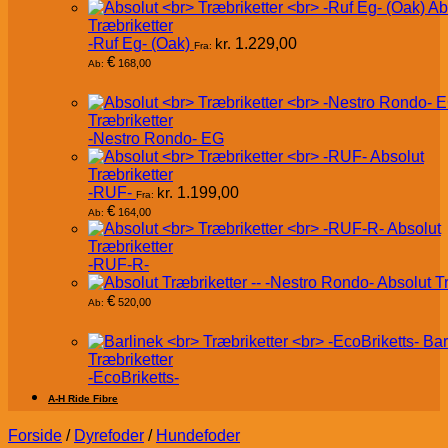
Ab
Træbriketter
-Ruf Eg- (Oak)
kr.
1.229,00
Fra:
€
168,00
Ab:
Træbriketter
-Nestro Rondo- EG
Absolut
Træbriketter
-RUF-
kr.
1.199,00
Fra:
€
164,00
Ab:
Absolut
Træbriketter
-RUF-R-
Absolut T
€
520,00
Ab:
Bar
Træbriketter
-EcoBriketts-
A-H Ride Fibre
Forside
/
Dyrefoder
/
Hundefoder