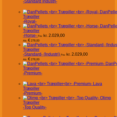
-Standard Industri-
DanPelle
Træpiller
-Royal-
DanPelle
Træpiller
-Horse-
kr.
2.029,00
Fra:
€
278,00
Ab:
Træpiller
-Standard- (Industri)
kr.
2.029,00
Fra:
€
278,00
Ab:
DanPe
Træpiller
-Premium-
Lava
Træpiller
-Premium-
Olimp
Træpiller
-Top Quality-