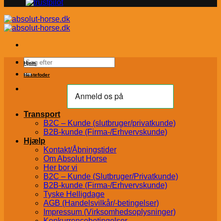
Søg
Hjem
efter:
Hestefoder
Transport
B2C – Kunde (slutbruger/privatkunde)
B2B-kunde (Firma-/Erhvervskunde)
Hjælp
Kontakt/Åbningstider
Om Absolut Horse
Her bor vi
B2C – Kunde (Slutbruger/Privatkunde)
B2B-kunde (Firma-/Erhvervskunde)
Tyske Helligdage
AGB (Handelsvilkår/-betingelser)
Impressum (Virksomhedsoplysninger)
Konkurrencebetingelser