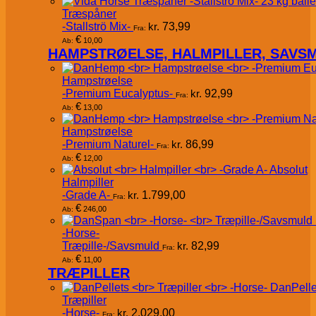
Træspåner
-Stallströ Mix-
kr.
73,99
Fra:
€
10,00
Ab:
HAMPSTRØELSE, HALMPILLER, SAVS
Hampstrøelse
-Premium Eucalyptus-
kr.
92,99
Fra:
€
13,00
Ab:
Hampstrøelse
-Premium Naturel-
kr.
86,99
Fra:
€
12,00
Ab:
Absolut
Halmpiller
-Grade A-
kr.
1.799,00
Fra:
€
246,00
Ab:
-Horse-
Træpille-/Savsmuld
kr.
82,99
Fra:
€
11,00
Ab:
TRÆPILLER
DanPelle
Træpiller
-Horse-
kr.
2.029,00
Fra: