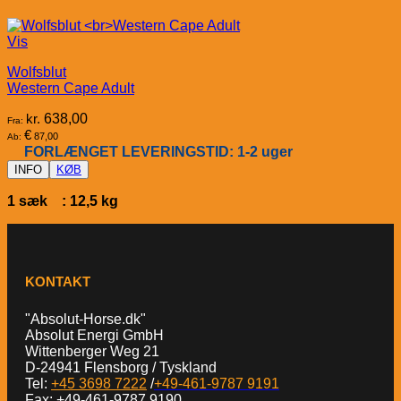
Vis
Wolfsblut
Western Cape Adult
kr.
638,00
Fra:
€
87,00
Ab:
FORLÆNGET LEVERINGSTID: 1-2 uger
INFO
KØB
1 sæk : 12,5 kg
KONTAKT
"Absolut-Horse.dk"
Absolut Energi GmbH
Wittenberger Weg 21
D-24941 Flensborg / Tyskland
Tel:
+45 3698 7222
/
+49-461-9787 9191
Fax: +49-461-9787 9190