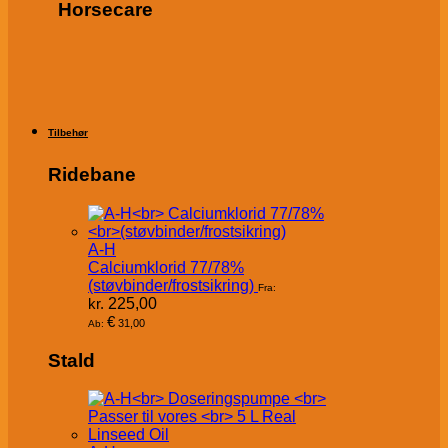
Horsecare
Tilbehør
Ridebane
A-H
Calciumklorid 77/78%
(støvbinder/frostsikring)
Fra:
kr.
225,00
€
31,00
Ab:
Stald