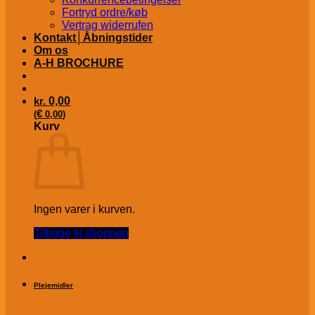
Fortryd ordre/køb
Vertrag widerrufen
Kontakt│Åbningstider
Om os
A-H BROCHURE
kr.
0,00
€
(
0,00
)
Kurv
Ingen varer i kurven.
Tilbage til shoppen
Plejemidler