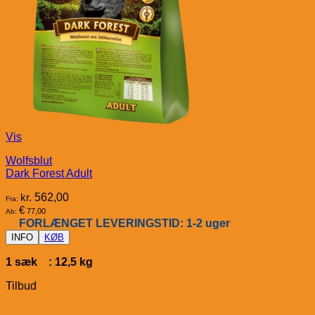
Vis
Wolfsblut
Dark Forest Adult
kr.
562,00
Fra:
€
77,00
Ab:
FORLÆNGET LEVERINGSTID: 1-2 uger
INFO
KØB
1 sæk : 12,5 kg
Tilbud