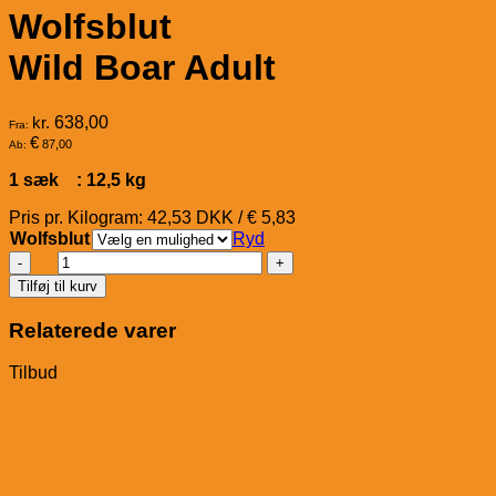
Wolfsblut
Wild Boar Adult
kr.
638,00
Fra:
€
87,00
Ab:
1 sæk : 12,5 kg
Pris pr. Kilogram: 42,53 DKK / € 5,83
Wolfsblut
Ryd
Wolfsblut
Wild
Tilføj til kurv
Boar
Adult
Relaterede varer
antal
Tilbud