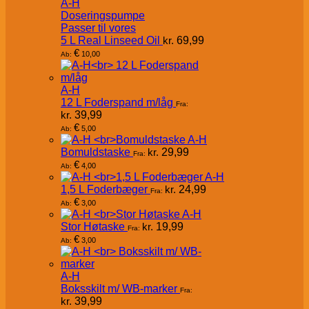
A-H
Doseringspumpe
Passer til vores
5 L Real Linseed Oil
kr.
69,99
€
10,00
Ab:
A-H
12 L Foderspand m/låg
Fra:
kr.
39,99
€
5,00
Ab:
A-H
Bomuldstaske
kr.
29,99
Fra:
€
4,00
Ab:
A-H
1,5 L Foderbæger
kr.
24,99
Fra:
€
3,00
Ab:
A-H
Stor Høtaske
kr.
19,99
Fra:
€
3,00
Ab:
A-H
Boksskilt m/ WB-marker
Fra:
kr.
39,99