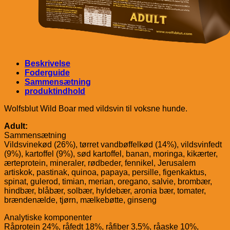
Beskrivelse
Foderguide
Sammensætning
produktindhold
Wolfsblut Wild Boar med vildsvin til voksne hunde.
Adult:
Sammensætning
Vildsvinekød (26%), tørret vandbøffelkød (14%), vildsvinfedt
(9%), kartoffel (9%), sød kartoffel, banan, moringa, kikærter,
ærteprotein, mineraler, rødbeder, fennikel, Jerusalem
artiskok, pastinak, quinoa, papaya, persille, figenkaktus,
spinat, gulerod, timian, merian, oregano, salvie, brombær,
hindbær, blåbær, solbær, hyldebær, aronia bær, tomater,
brændenælde, tjørn, mælkebøtte, ginseng
Analytiske komponenter
Råprotein 24%, råfedt 18%, råfiber 3,5%, råaske 10%,