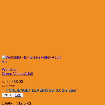
Vis
Wolfsblut
Green Valley Adult
kr.
638,00
Fra:
€
87,00
Ab:
FORLÆNGET LEVERINGSTID: 1-2 uger
INFO
KØB
1 sæk : 12,5 kg