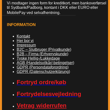
Vi modtager ingen form for kreditkort, men bankoverførsel
til Sydbank/Padborg, kontant i DKK eller EURO eller
MobilePay ved selvafhentning.
INFORMATION
Kontakt
Her bor vi
Impressum
B2C – Slutbruger (Privatkunde)
B2B – Firma (Erhvervskunde)
Tyske Hellig-/Lukkedage
AGB (Handelsvilkår/-betingelser)
GDPR (Persondataforordring)
GDPR (Datenschutzerklärung)
Fortryd ordre/køb
Fortrydelsesvejledning
Vetrag widerrufen