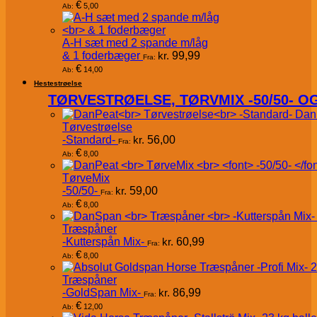
€
5,00
Ab:
A-H sæt med 2 spande m/låg
& 1 foderbæger
kr.
99,99
Fra:
€
14,00
Ab:
Hestestrøelse
TØRVESTRØELSE, TØRVMIX -50/50- 
Dan
Tørvestrøelse
-Standard-
kr.
56,00
Fra:
€
8,00
Ab:
TørveMix
-50/50-
kr.
59,00
Fra:
€
8,00
Ab:
Træspåner
-Kutterspån Mix-
kr.
60,99
Fra:
€
8,00
Ab:
Træspåner
-GoldSpan Mix-
kr.
86,99
Fra:
€
12,00
Ab: