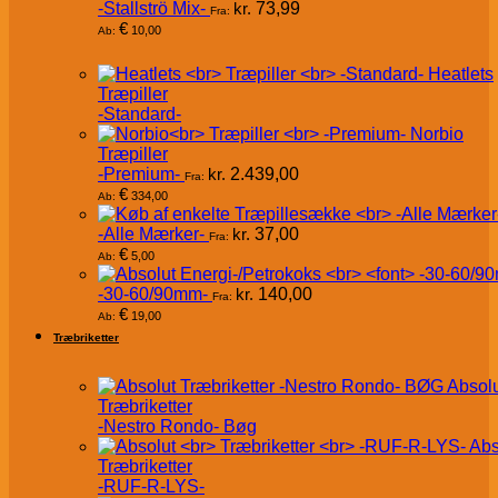
-Stallströ Mix-
kr.
73,99
Fra:
€
10,00
Ab:
Heatlets
Træpiller
-Standard-
Norbio
Træpiller
-Premium-
kr.
2.439,00
Fra:
€
334,00
Ab:
-Alle Mærker-
kr.
37,00
Fra:
€
5,00
Ab:
-30-60/90mm-
kr.
140,00
Fra:
€
19,00
Ab:
Træbriketter
Absol
Træbriketter
-Nestro Rondo- Bøg
Abs
Træbriketter
-RUF-R-LYS-