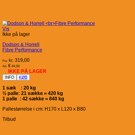
Vis
Ikke på lager
Dodson & Horrell
Fibre Performance
kr.
319,00
Fra:
€
44,00
Ab:
IKKE PÅ LAGER
INFO
KØB
1 sæk : 20 kg
½ palle: 21 sække = 420 kg
1 palle : 42 sække = 840 kg
Pallestørrelse i cm: H170 x L120 x B80
Tilbud