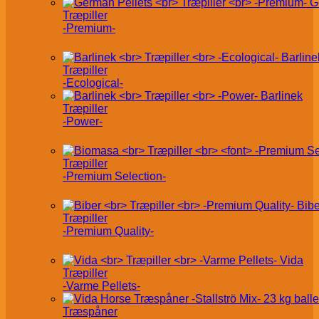
G
Træpiller
-Premium-
Barline
Træpiller
-Ecological-
Barlinek
Træpiller
-Power-
Træpiller
-Premium Selection-
Bibe
Træpiller
-Premium Quality-
Vida
Træpiller
-Varme Pellets-
Træspåner