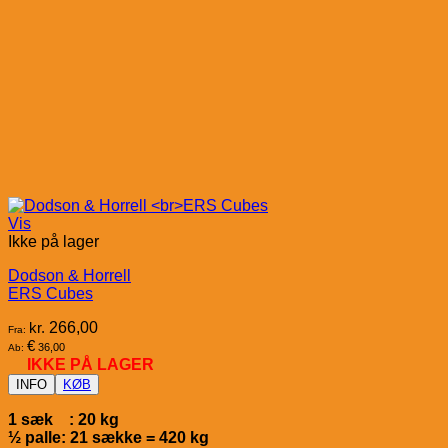
Vis
Ikke på lager
Dodson & Horrell
ERS Cubes
kr.
266,00
Fra:
€
36,00
Ab:
IKKE PÅ LAGER
INFO
KØB
1 sæk : 20 kg
½ palle: 21 sække = 420 kg