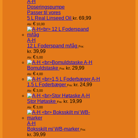
A-H
Doseringspumpe
Passer til vores
5 L Real Linseed Oil
kr.
69,99
€
10,00
Ab:
A-H
12 L Foderspand m/låg
Fra:
kr.
39,99
€
5,00
Ab:
A-H
Bomuldstaske
kr.
29,99
Fra:
€
4,00
Ab:
A-H
1,5 L Foderbæger
kr.
24,99
Fra:
€
3,00
Ab:
A-H
Stor Høtaske
kr.
19,99
Fra:
€
3,00
Ab:
A-H
Boksskilt m/ WB-marker
Fra:
kr.
39,99