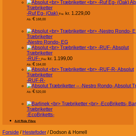
Ab
Træbriketter
-Ruf Eg- (Oak)
kr.
1.229,00
Fra:
€
168,00
Ab:
Træbriketter
-Nestro Rondo- EG
Absolut
Træbriketter
-RUF-
kr.
1.199,00
Fra:
€
164,00
Ab:
Absolut
Træbriketter
-RUF-R-
Absolut T
€
520,00
Ab:
Bar
Træbriketter
-EcoBriketts-
A-H Ride Fibre
Forside
/
Hestefoder
/
Dodson & Horrell