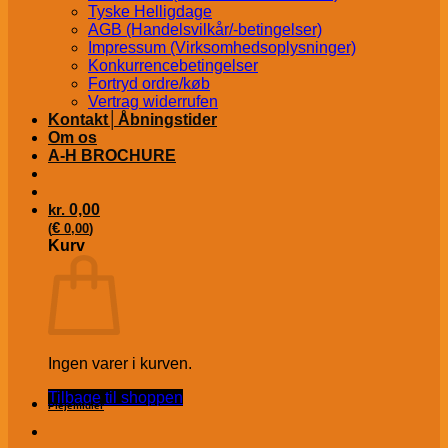
Tyske Helligdage
AGB (Handelsvilkår/-betingelser)
Impressum (Virksomhedsoplysninger)
Konkurrencebetingelser
Fortryd ordre/køb
Vertrag widerrufen
Kontakt│Åbningstider
Om os
A-H BROCHURE
kr.
0,00
€
(
0,00
)
Kurv
Ingen varer i kurven.
Tilbage til shoppen
Plejemidler