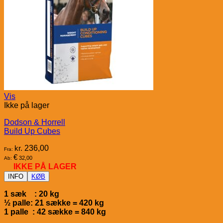
Vis
Ikke på lager
Dodson & Horrell
Build Up Cubes
kr.
236,00
Fra:
€
32,00
Ab:
IKKE PÅ LAGER
INFO
KØB
1 sæk : 20 kg
½ palle: 21 sække = 420 kg
1 palle : 42 sække = 840 kg