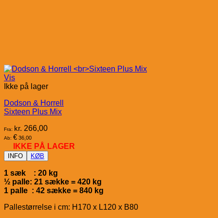
Vis
Ikke på lager
Dodson & Horrell
Sixteen Plus Mix
kr.
266,00
Fra:
€
36,00
Ab:
IKKE PÅ LAGER
INFO
KØB
1 sæk : 20 kg
½ palle: 21 sække = 420 kg
1 palle : 42 sække = 840 kg
Pallestørrelse i cm: H170 x L120 x B80