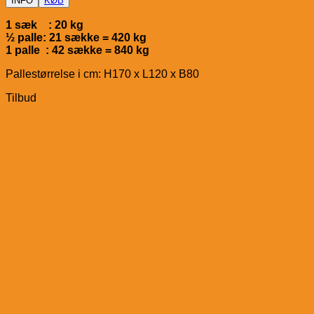
INFO
KØB
1 sæk : 20 kg
½ palle: 21 sække = 420 kg
1 palle : 42 sække = 840 kg
Pallestørrelse i cm: H170 x L120 x B80
Tilbud