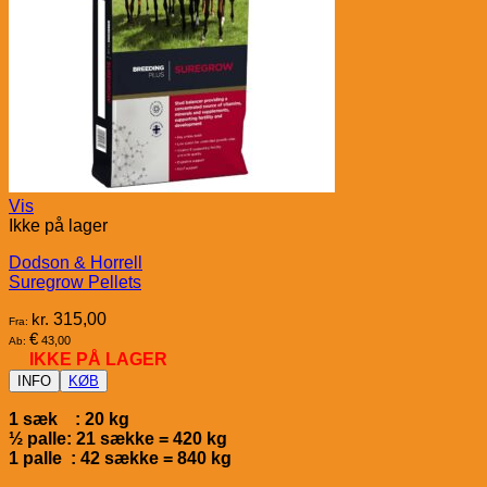
Vis
Ikke på lager
Dodson & Horrell
Suregrow Pellets
kr.
315,00
Fra:
€
43,00
Ab:
IKKE PÅ LAGER
INFO
KØB
1 sæk : 20 kg
½ palle: 21 sække = 420 kg
1 palle : 42 sække = 840 kg