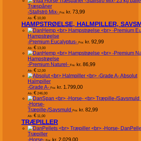
Træspåner
-Stallströ Mix-
kr.
73,99
Fra:
€
10,00
Ab:
HAMPSTRØELSE, HALMPILLER, SAVS
Hampstrøelse
-Premium Eucalyptus-
kr.
92,99
Fra:
€
13,00
Ab:
Hampstrøelse
-Premium Naturel-
kr.
86,99
Fra:
€
12,00
Ab:
Absolut
Halmpiller
-Grade A-
kr.
1.799,00
Fra:
€
246,00
Ab:
-Horse-
Træpille-/Savsmuld
kr.
82,99
Fra:
€
11,00
Ab:
TRÆPILLER
DanPelle
Træpiller
-Horse-
kr.
2.029,00
Fra: