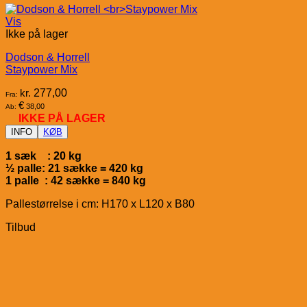
Vis
Ikke på lager
Dodson & Horrell
Staypower Mix
kr.
277,00
Fra:
€
38,00
Ab:
IKKE PÅ LAGER
INFO
KØB
1 sæk : 20 kg
½ palle: 21 sække = 420 kg
1 palle : 42 sække = 840 kg
Pallestørrelse i cm: H170 x L120 x B80
Tilbud