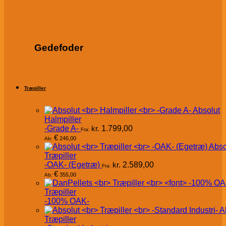
Gedefoder
Træpiller
Absolut
Halmpiller
-Grade A-
kr.
1.799,00
Fra:
€
246,00
Ab:
Abso
Træpiller
-OAK- (Egetræ)
kr.
2.589,00
Fra:
€
355,00
Ab:
Træpiller
-100% OAK-
A
Træpiller