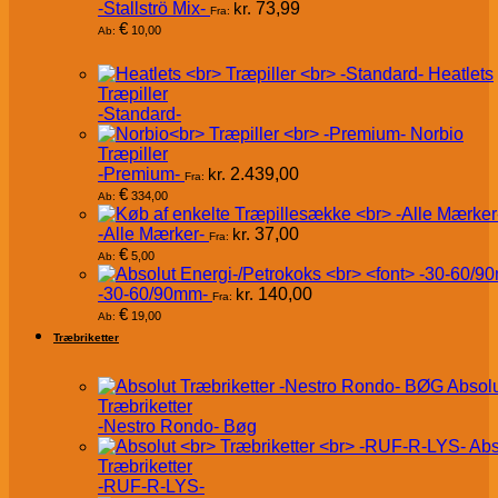
-Stallströ Mix-
kr.
73,99
Fra:
€
10,00
Ab:
Heatlets
Træpiller
-Standard-
Norbio
Træpiller
-Premium-
kr.
2.439,00
Fra:
€
334,00
Ab:
-Alle Mærker-
kr.
37,00
Fra:
€
5,00
Ab:
-30-60/90mm-
kr.
140,00
Fra:
€
19,00
Ab:
Træbriketter
Absol
Træbriketter
-Nestro Rondo- Bøg
Abs
Træbriketter
-RUF-R-LYS-