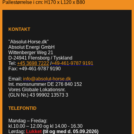
Pallestørrelse i cm: H170 x L120 x B80
KONTAKT
"Absolut-Horse.dk"
Absolut Energi GmbH
Wittenberger Weg 21
D-24941 Flensborg / Tyskland
Tel:
+45 3698 7222
/
+49-461-9787 9191
Fax: +49-461-9787 9190
Email:
info@absolut-horse.dk
Int. momsnummer DE 276 840 152
Vores Globale Lokationsnr.
(GLN Nr.) 43 99902 13573 3
TELEFONTID
Mandag – Fredag:
kl.10.00 – 12.00 og kl 14.00 - 16.30
Lørdag:
Lukket
(til og med d. 05.09.2026)