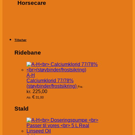
Horsecare
Tilbehør
Ridebane
A-H
Calciumklorid 77/78%
(støvbinder/frostsikring)
Fra:
kr.
225,00
€
31,00
Ab:
Stald