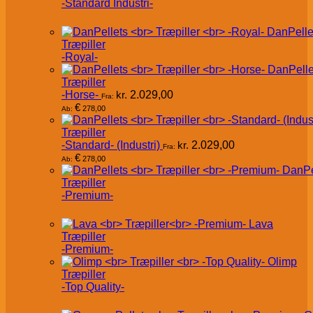
-Standard Industri-
DanPelle
Træpiller
-Royal-
DanPelle
Træpiller
-Horse-
kr.
2.029,00
Fra:
€
278,00
Ab:
Træpiller
-Standard- (Industri)
kr.
2.029,00
Fra:
€
278,00
Ab:
DanPe
Træpiller
-Premium-
Lava
Træpiller
-Premium-
Olimp
Træpiller
-Top Quality-