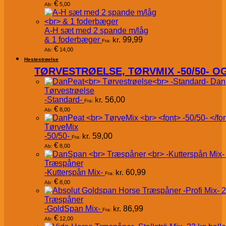
€
5,00
Ab:
A-H sæt med 2 spande m/låg
& 1 foderbæger
kr.
99,99
Fra:
€
14,00
Ab:
Hestestrøelse
TØRVESTRØELSE, TØRVMIX -50/50- 
Dan
Tørvestrøelse
-Standard-
kr.
56,00
Fra:
€
8,00
Ab:
TørveMix
-50/50-
kr.
59,00
Fra:
€
8,00
Ab:
Træspåner
-Kutterspån Mix-
kr.
60,99
Fra:
€
8,00
Ab:
Træspåner
-GoldSpan Mix-
kr.
86,99
Fra:
€
12,00
Ab: