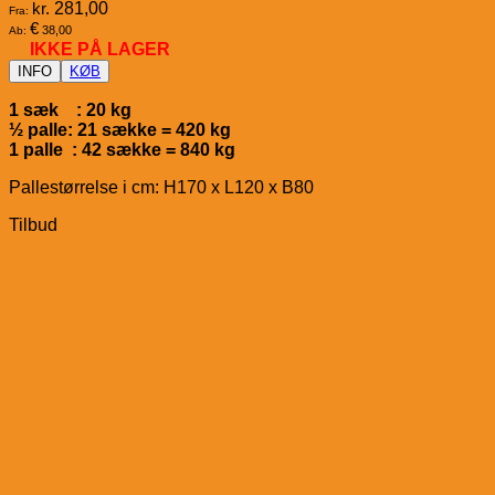
kr.
281,00
Fra:
€
38,00
Ab:
IKKE PÅ LAGER
INFO
KØB
1 sæk : 20 kg
½ palle: 21 sække = 420 kg
1 palle : 42 sække = 840 kg
Pallestørrelse i cm: H170 x L120 x B80
Tilbud