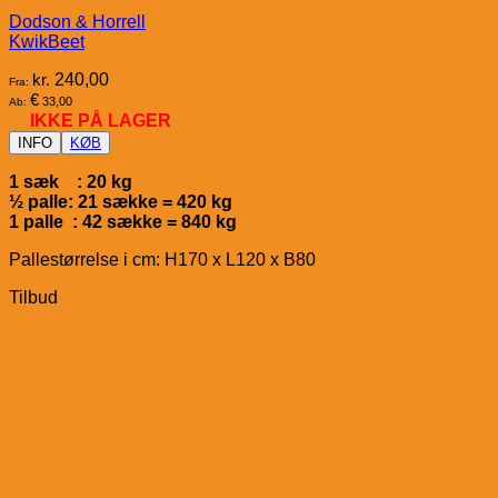
Dodson & Horrell
KwikBeet
kr.
240,00
Fra:
€
33,00
Ab:
IKKE PÅ LAGER
INFO
KØB
1 sæk : 20 kg
½ palle: 21 sække = 420 kg
1 palle : 42 sække = 840 kg
Pallestørrelse i cm: H170 x L120 x B80
Tilbud