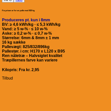
Fra prisen er for en palle med 825 kg
Produceres pt. kun i 8mm
BV: ≥ 4,6 kWh/kg · ≤ 5,3 kWh/kg
Vand: ≥ 5 w-% · ≤ 10 w-%
Aske: ≥ 0,2 w-% · ≤ 0,7 w-%
Størrelse: 6mm & 8mm ± 1 mm
16 kg sække
Pallevægt: 825/832/896kg
Pallestør. i cm: H170 x L120 x B95
Ren nåletræ – Halvsigtet kvalitet
Træpillernes farve kan variere
Kilopris: Fra kr. 2,95
Tilbud