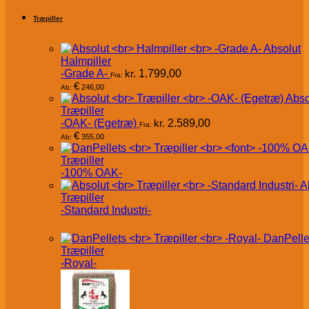
Træpiller
Absolut
Halmpiller
-Grade A-
kr.
1.799,00
Fra:
€
246,00
Ab:
Abso
Træpiller
-OAK- (Egetræ)
kr.
2.589,00
Fra:
€
355,00
Ab:
Træpiller
-100% OAK-
A
Træpiller
-Standard Industri-
DanPelle
Træpiller
-Royal-