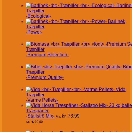
Barline
Træpiller
-Ecological-
Barlinek
Træpiller
-Power-
Træpiller
-Premium Selection-
Bibe
Træpiller
-Premium Quality-
Vida
Træpiller
-Varme Pellets-
Træspåner
-Stallströ Mix-
kr.
73,99
Fra:
€
10,00
Ab: