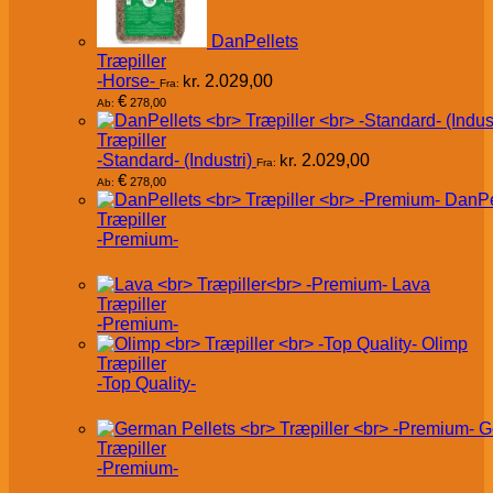
DanPellets
Træpiller
-Horse-
kr.
2.029,00
Fra:
€
278,00
Ab:
Træpiller
-Standard- (Industri)
kr.
2.029,00
Fra:
€
278,00
Ab:
DanPe
Træpiller
-Premium-
Lava
Træpiller
-Premium-
Olimp
Træpiller
-Top Quality-
G
Træpiller
-Premium-