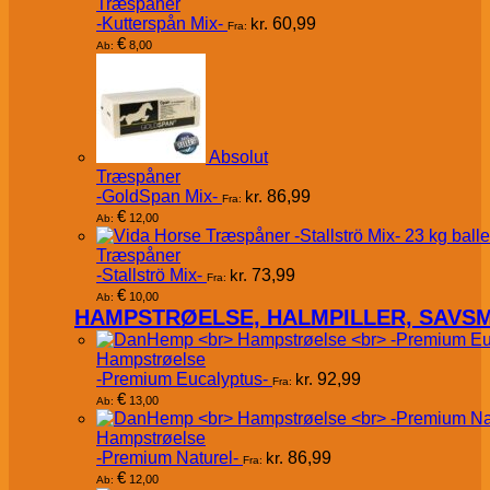
Træspåner
-Kutterspån Mix-
kr.
60,99
Fra:
€
8,00
Ab:
Absolut
Træspåner
-GoldSpan Mix-
kr.
86,99
Fra:
€
12,00
Ab:
Træspåner
-Stallströ Mix-
kr.
73,99
Fra:
€
10,00
Ab:
HAMPSTRØELSE, HALMPILLER, SAVS
Hampstrøelse
-Premium Eucalyptus-
kr.
92,99
Fra:
€
13,00
Ab:
Hampstrøelse
-Premium Naturel-
kr.
86,99
Fra:
€
12,00
Ab: