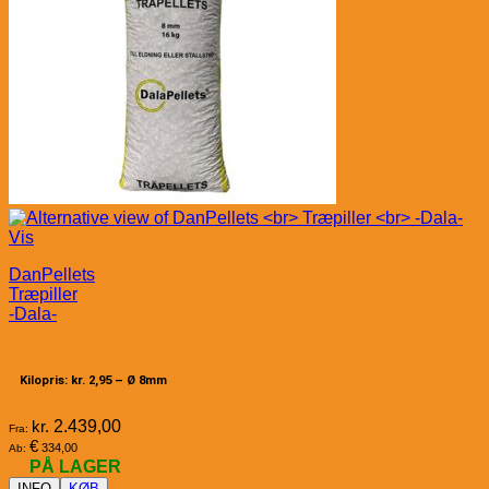
Vis
DanPellets
Træpiller
-Dala-
Kilopris: kr. 2,95 –
Ø 8mm
kr.
2.439,00
Fra:
€
334,00
Ab:
PÅ LAGER
INFO
KØB