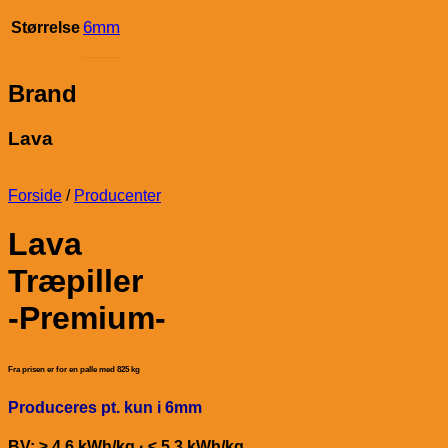
6mm
Størrelse
Brand
Lava
Forside
/
Producenter
Lava
Træpiller
-Premium-
Fra prisen er for en palle med 825 kg
Produceres pt. kun i 6mm
BV: ≥ 4,6 kWh/kg · ≤ 5,3 kWh/kg