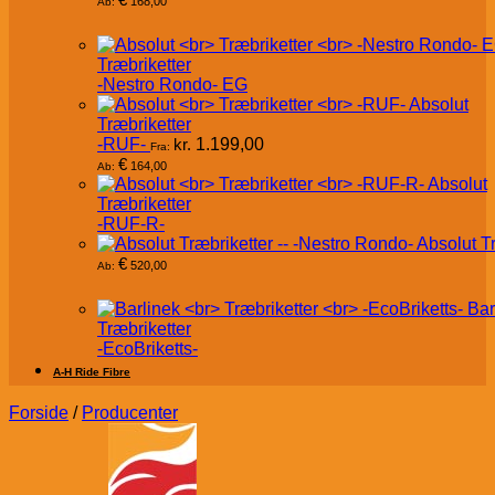
168,00
Ab:
Træbriketter
-Nestro Rondo- EG
Absolut
Træbriketter
-RUF-
kr.
1.199,00
Fra:
€
164,00
Ab:
Absolut
Træbriketter
-RUF-R-
Absolut T
€
520,00
Ab:
Bar
Træbriketter
-EcoBriketts-
A-H Ride Fibre
Forside
/
Producenter