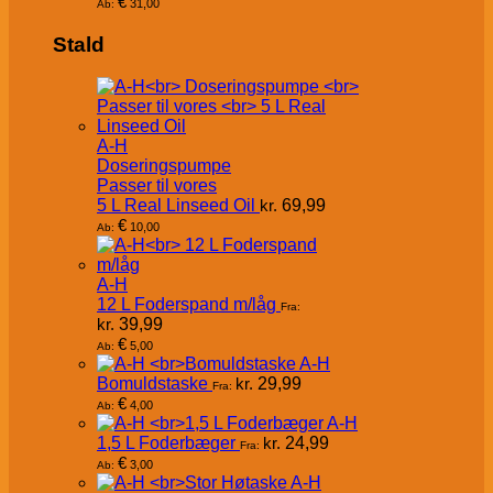
€
31,00
Ab:
Stald
A-H
Doseringspumpe
Passer til vores
5 L Real Linseed Oil
kr.
69,99
€
10,00
Ab:
A-H
12 L Foderspand m/låg
Fra:
kr.
39,99
€
5,00
Ab:
A-H
Bomuldstaske
kr.
29,99
Fra:
€
4,00
Ab:
A-H
1,5 L Foderbæger
kr.
24,99
Fra:
€
3,00
Ab:
A-H