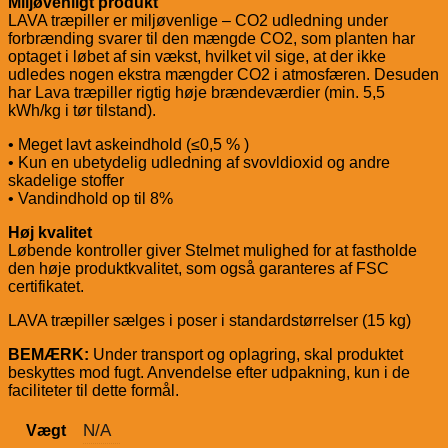
Miljøvenligt produkt
LAVA træpiller er miljøvenlige – CO2 udledning under
forbrænding svarer til den mængde CO2, som planten har
optaget i løbet af sin vækst, hvilket vil sige, at der ikke
udledes nogen ekstra mængder CO2 i atmosfæren. Desuden
har Lava træpiller rigtig høje brændeværdier (min. 5,5
kWh/kg i tør tilstand).
• Meget lavt askeindhold (≤0,5 % )
• Kun en ubetydelig udledning af svovldioxid og andre
skadelige stoffer
• Vandindhold op til 8%
Høj kvalitet
Løbende kontroller giver Stelmet mulighed for at fastholde
den høje produktkvalitet, som også garanteres af FSC
certifikatet.
LAVA træpiller sælges i poser i standardstørrelser (15 kg)
BEMÆRK:
Under transport og oplagring, skal produktet
beskyttes mod fugt. Anvendelse efter udpakning, kun i de
faciliteter til dette formål.
N/A
Vægt