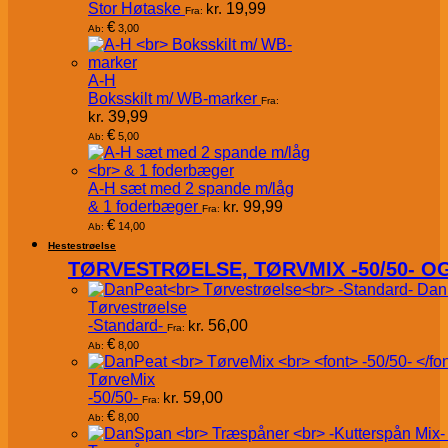
Stor Høtaske
kr.
19,99
Fra:
€
3,00
Ab:
A-H
Boksskilt m/ WB-marker
Fra:
kr.
39,99
€
5,00
Ab:
A-H sæt med 2 spande m/låg
& 1 foderbæger
kr.
99,99
Fra:
€
14,00
Ab:
Hestestrøelse
TØRVESTRØELSE, TØRVMIX -50/50- 
Dan
Tørvestrøelse
-Standard-
kr.
56,00
Fra:
€
8,00
Ab:
TørveMix
-50/50-
kr.
59,00
Fra:
€
8,00
Ab: