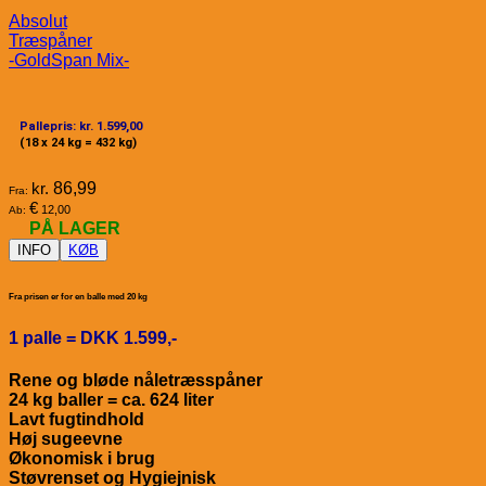
Absolut
Træspåner
-GoldSpan Mix-
Pallepris: kr. 1.599,00
(18 x 24 kg = 432 kg)
kr.
86,99
Fra:
€
12,00
Ab:
PÅ LAGER
INFO
KØB
Fra prisen er for en balle med 20 kg
1 palle = DKK 1.599,-
Rene og bløde nåletræsspåner
24 kg baller = ca. 624 liter
Lavt fugtindhold
Høj sugeevne
Økonomisk i brug
Støvrenset og Hygiejnisk