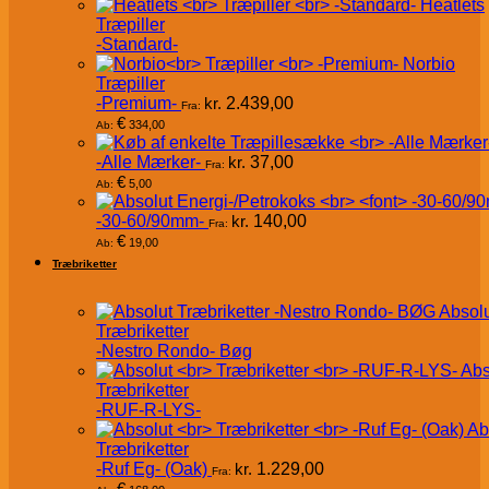
Heatlets
Træpiller
-Standard-
Norbio
Træpiller
-Premium-
kr.
2.439,00
Fra:
€
334,00
Ab:
-Alle Mærker-
kr.
37,00
Fra:
€
5,00
Ab:
-30-60/90mm-
kr.
140,00
Fra:
€
19,00
Ab:
Træbriketter
Absol
Træbriketter
-Nestro Rondo- Bøg
Abs
Træbriketter
-RUF-R-LYS-
Ab
Træbriketter
-Ruf Eg- (Oak)
kr.
1.229,00
Fra:
€