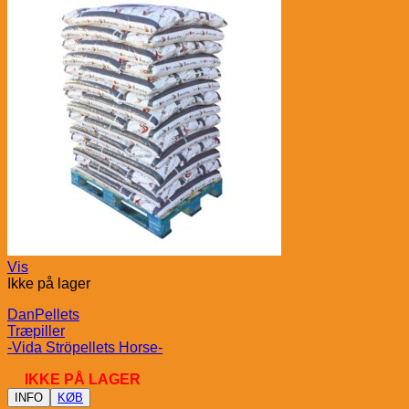
Vis
Ikke på lager
DanPellets
Træpiller
-Vida Ströpellets Horse-
IKKE PÅ LAGER
INFO
KØB