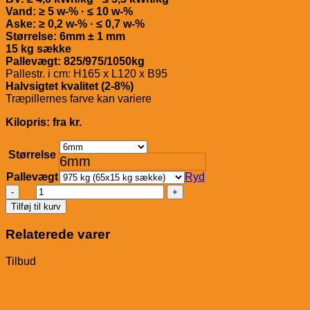
Vand: ≥ 5 w-% · ≤ 10 w-%
Aske: ≥ 0,2 w-% · ≤ 0,7 w-%
Størrelse: 6mm ± 1 mm
15 kg sække
Pallevægt: 825/975/1050kg
Pallestr. i cm: H165 x L120 x B95
Halvsigtet kvalitet (2-8%)
Træpillernes farve kan variere
Kilopris: fra kr.
Størrelse
6mm
Pallevægt
Ryd
Lava
Træpiller
Tilføj til kurv
-
Premium-
Relaterede varer
antal
Tilbud