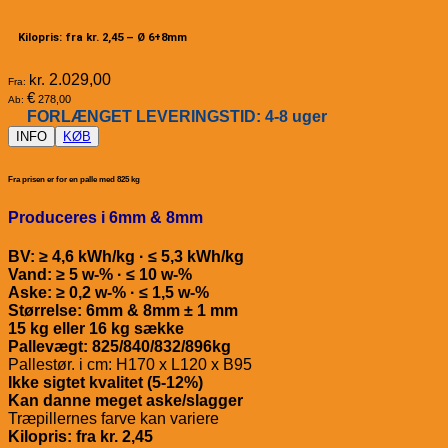
Kilopris: fra kr. 2,45 –
Ø 6+8mm
kr.
2.029,00
Fra:
€
278,00
Ab:
FORLÆNGET LEVERINGSTID: 4-8 uger
INFO
KØB
Fra prisen er for en palle med 825 kg
Produceres i 6mm & 8mm
BV: ≥ 4,6 kWh/kg · ≤ 5,3 kWh/kg
Vand: ≥ 5 w-% · ≤ 10 w-%
Aske: ≥ 0,2 w-% · ≤ 1,5 w-%
Størrelse: 6mm & 8mm ± 1 mm
15 kg eller 16 kg sække
Pallevægt: 825/840/832/896kg
Pallestør. i cm: H170 x L120 x B95
Ikke sigtet kvalitet (5-12%)
Kan danne meget aske/slagger
Træpillernes farve kan variere
Kilopris: fra kr. 2,45