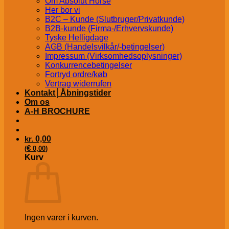
Om Absolut Horse
Her bor vi
B2C – Kunde (Slutbruger/Privatkunde)
B2B-kunde (Firma-/Erhvervskunde)
Tyske Helligdage
AGB (Handelsvilkår/-betingelser)
Impressum (Virksomhedsoplysninger)
Konkurrencebetingelser
Fortryd ordre/køb
Vertrag widerrufen
Kontakt│Åbningstider
Om os
A-H BROCHURE
kr.
0,00
€
(
0,00
)
Kurv
Ingen varer i kurven.