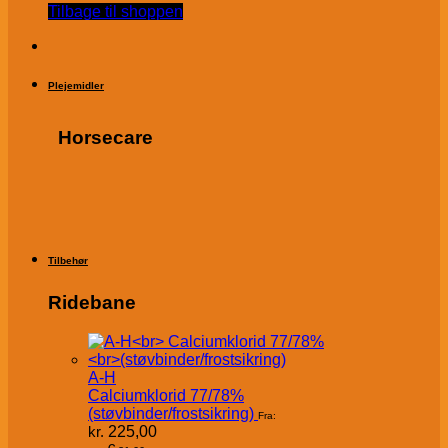
Tilbage til shoppen
Plejemidler
Horsecare
Tilbehør
Ridebane
A-H
Calciumklorid 77/78%
(støvbinder/frostsikring)
Fra:
kr.
225,00