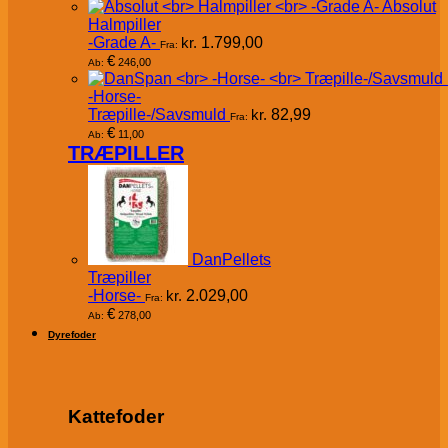
Absolut
Halmpiller
-Grade A-
kr.
1.799,00
Fra:
€
246,00
Ab:
-Horse-
Træpille-/Savsmuld
kr.
82,99
Fra:
€
11,00
Ab:
TRÆPILLER
DanPellets
Træpiller
-Horse-
kr.
2.029,00
Fra:
€
278,00
Ab:
Dyrefoder
Kattefoder