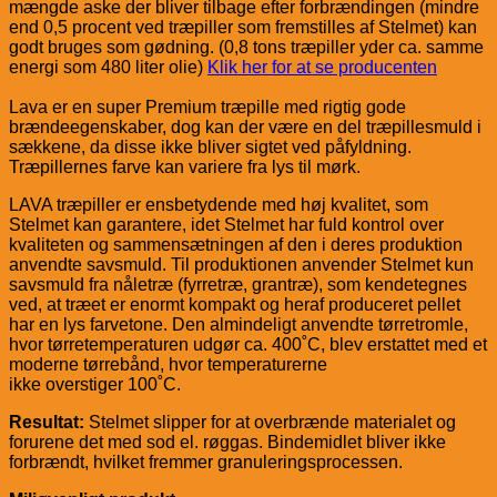
mængde aske der bliver tilbage efter forbrændingen (mindre
end 0,5 procent ved træpiller som fremstilles af Stelmet) kan
godt bruges som gødning. (0,8 tons træpiller yder ca. samme
energi som 480 liter olie)
Klik her for at se producenten
Lava er en super Premium træpille med rigtig gode
brændeegenskaber, dog kan der være en del træpillesmuld i
sækkene, da disse ikke bliver sigtet ved påfyldning.
Træpillernes farve kan variere fra lys til mørk.
LAVA træpiller er ensbetydende med høj kvalitet, som
Stelmet kan garantere, idet Stelmet har fuld kontrol over
kvaliteten og sammensætningen af den i deres produktion
anvendte savsmuld. Til produktionen anvender Stelmet kun
savsmuld fra nåletræ (fyrretræ, grantræ), som kendetegnes
ved, at træet er enormt kompakt og heraf produceret pellet
har en lys farvetone. Den almindeligt anvendte tørretromle,
hvor tørretemperaturen udgør ca. 400˚C, blev erstattet med et
moderne tørrebånd, hvor temperaturerne
ikke overstiger 100˚C.
Resultat:
Stelmet slipper for at overbrænde materialet og
forurene det med sod el. røggas. Bindemidlet bliver ikke
forbrændt, hvilket fremmer granuleringsprocessen.