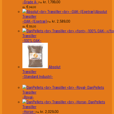
-Grade A-
1.799,00
kr.
Fra:
€
246,00
Ab:
Absolut
Træpiller
-OAK- (Egetræ)
2.589,00
kr.
Fra:
€
355,00
Ab:
Træpiller
-100% OAK-
Absolut
Træpiller
-Standard Industri-
DanPellets
Træpiller
-Royal-
DanPellets
Træpiller
-Horse-
2.029,00
kr.
Fra: