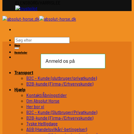
FLENSBORG/HARRISLEE
Søg
efter:
Hjem
Hestefoder
Transport
B2C – Kunde (slutbruger/privatkunde)
B2B-kunde (Firma-/Erhvervskunde)
Hjælp
Kontakt/Åbningstider
Om Absolut Horse
Her bor vi
B2C – Kunde (Slutbruger/Privatkunde)
B2B-kunde (Firma-/Erhvervskunde)
Tyske Helligdage
AGB (Handelsvilkår/-betingelser)