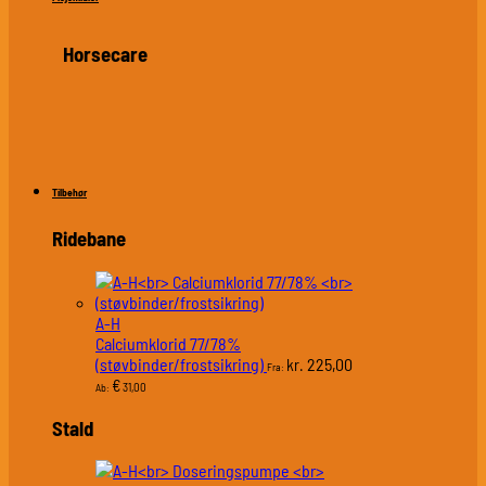
Horsecare
Tilbehør
Ridebane
A-H
Calciumklorid 77/78%
(støvbinder/frostsikring)
225,00
kr.
Fra:
€
31,00
Ab:
Stald