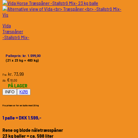
Vis
Vida
Træspåner
-Stallströ Mix-
Pallepris: kr. 1.599,00
(21 x 23 kg = 483 kg)
73,99
kr.
Fra:
€
10,00
Ab:
PÅ LAGER
INFO
KØB
Fra prisen er for en balle med 20 kg
1 palle = DKK 1.599,-
Rene og bløde nåletræsspåner
23 kg baller = ca. 598 liter