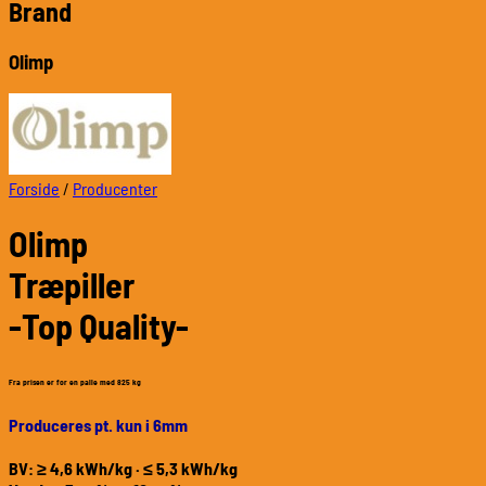
Brand
Olimp
Forside
/
Producenter
Olimp
Træpiller
-Top Quality-
Fra prisen er for en palle med 825 kg
Produceres pt. kun i 6mm
BV: ≥ 4,6 kWh/kg · ≤ 5,3 kWh/kg