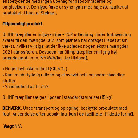
ensbetydende med ingen ubehag for naboområderne og
omgivelserne. Den lyse farve er synonymt med højeste kvalitet af
produktet tilbudt af Stelmet.
Miljøvenligt produkt
OLIMP træpiller er miljøvenlige – CO2 udledning under forbrænding
svarer til den mængde CO2, som planten har optaget i løbet af sin
vækst, hvilket vil sige, at der ikke udledes nogen ekstra mængder
CO2 i atmosfæren. Desuden har Olimp træpiller en rigtig høj
brændeværdi (min. 5,5 kWh/kg i tør tilstand).
• Meget lavt askeindhold (≤0,5 % )
• Kun en ubetydelig udledning af svovldioxid og andre skadelige
stoffer
• Vandindhold op til 7,5%
OLIMP træpiller sælges i poser i standardstørrelser (15 kg)
BEMÆRK:
Under transport og oplagring, beskytte produktet mod
fugt. Anvendelse efter udpakning, kun i de faciliteter til dette formål.
N/A
Vægt