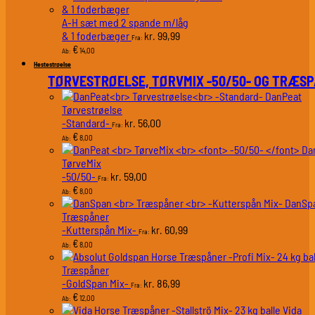
A-H sæt med 2 spande m/låg
& 1 foderbæger
99,99
kr.
Fra:
€
14,00
Ab:
Hestestrøelse
TØRVESTRØELSE, TØRVMIX -50/50- OG TRÆS
DanPeat
Tørvestrøelse
-Standard-
56,00
kr.
Fra:
€
8,00
Ab:
Da
TørveMix
-50/50-
59,00
kr.
Fra:
€
8,00
Ab:
DanSp
Træspåner
-Kutterspån Mix-
60,99
kr.
Fra:
€
8,00
Ab:
Træspåner
-GoldSpan Mix-
86,99
kr.
Fra:
€
12,00
Ab:
Vida