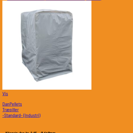
Vis
DanPellets
Træpiller
-Standard- (Industri)