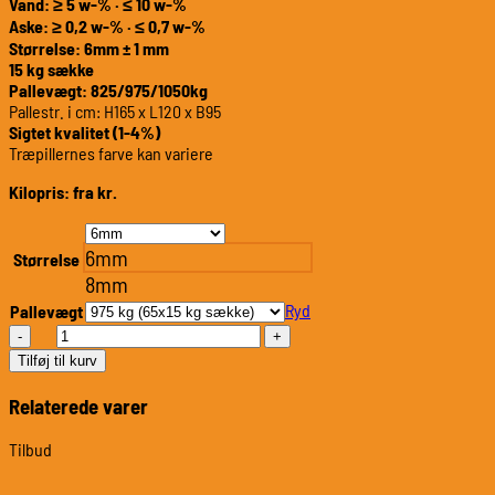
Vand: ≥ 5 w-% · ≤ 10 w-%
Aske: ≥ 0,2 w-% · ≤ 0,7 w-%
Størrelse: 6mm ± 1 mm
15 kg sække
Pallevægt: 825/975/1050kg
Pallestr. i cm: H165 x L120 x B95
Sigtet kvalitet (1-4%)
Træpillernes farve kan variere
Kilopris: fra kr.
6mm
Størrelse
8mm
Ryd
Pallevægt
Olimp
Træpiller
Tilføj til kurv
-
Top
Relaterede varer
Quality-
antal
Tilbud