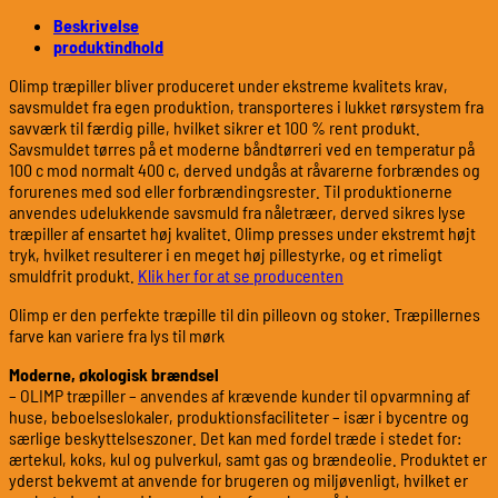
Beskrivelse
produktindhold
Olimp træpiller bliver produceret under ekstreme kvalitets krav,
savsmuldet fra egen produktion, transporteres i lukket rørsystem fra
savværk til færdig pille, hvilket sikrer et 100 % rent produkt.
Savsmuldet tørres på et moderne båndtørreri ved en temperatur på
100 c mod normalt 400 c, derved undgås at råvarerne forbrændes og
forurenes med sod eller forbrændingsrester. Til produktionerne
anvendes udelukkende savsmuld fra nåletræer, derved sikres lyse
træpiller af ensartet høj kvalitet. Olimp presses under ekstremt højt
tryk, hvilket resulterer i en meget høj pillestyrke, og et rimeligt
smuldfrit produkt.
Klik her for at se producenten
Olimp er den perfekte træpille til din pilleovn og stoker. Træpillernes
farve kan variere fra lys til mørk
Moderne, økologisk brændsel
– OLIMP træpiller – anvendes af krævende kunder til opvarmning af
huse, beboelseslokaler, produktionsfaciliteter – især i bycentre og
særlige beskyttelseszoner. Det kan med fordel træde i stedet for:
ærtekul, koks, kul og pulverkul, samt gas og brændeolie. Produktet er
yderst bekvemt at anvende for brugeren og miljøvenligt, hvilket er