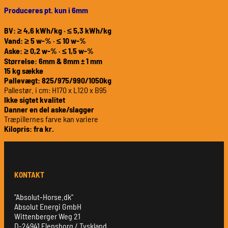
Produceres pt. kun i 6mm
BV: ≥ 4,6 kWh/kg · ≤ 5,3 kWh/kg
Vand: ≥ 5 w-% · ≤ 10 w-%
Aske: ≥ 0,2 w-% · ≤ 1,5 w-%
Størrelse: 6mm & 8mm ± 1 mm
15 kg sække
Pallevægt: 825/975/990/1050kg
Pallestør. i cm: H170 x L120 x B95
Ikke sigtet kvalitet
Danner en del aske/slagger
Træpillernes farve kan variere
Kilopris: fra kr.
KONTAKT
"Absolut-Horse.dk"
Absolut Energi GmbH
Wittenberger Weg 21
D-24941 Flensborg / Tyskland