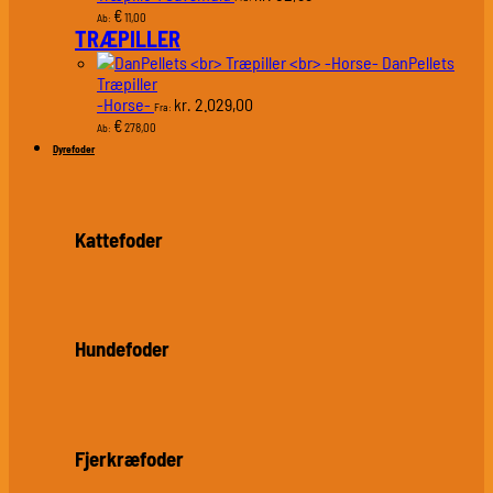
€
11,00
Ab:
TRÆPILLER
DanPellets
Træpiller
-Horse-
2.029,00
kr.
Fra:
€
278,00
Ab:
Dyrefoder
Kattefoder
Hundefoder
Fjerkræfoder