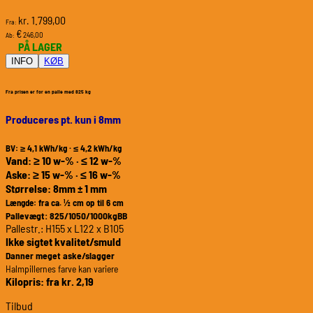
1.799,00
kr.
Fra:
€
246,00
Ab:
PÅ LAGER
INFO
KØB
Fra prisen er for en palle med 825 kg
Produceres pt. kun i 8mm
BV: ≥ 4,1 kWh/kg · ≤ 4,2 kWh/kg
Vand: ≥ 10 w-% · ≤ 12 w-%
Aske: ≥ 15 w-% · ≤ 16 w-%
Størrelse: 8mm ± 1 mm
Længde: fra ca. ½ cm op til 6 cm
Pallevægt: 825/1050/1000kgBB
Pallestr.: H155 x L122 x B105
Ikke sigtet kvalitet/smuld
Danner meget aske/slagger
Halmpillernes farve kan variere
Kilopris: fra kr. 2,19
Tilbud