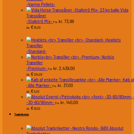
-Varme Pellets-
Vida
Træspåner
-Stallströ Mix-
73,99
kr.
Fra:
€
10,00
Ab:
Heatlets
Træpiller
-Standard-
Norbio
Træpiller
-Premium-
2.439,00
kr.
Fra:
€
334,00
Ab:
Køb a
-Alle Mærker-
37,00
kr.
Fra:
€
5,00
Ab:
-30-60/90mm-
140,00
kr.
Fra:
€
19,00
Ab:
Træbriketter
Absolut
Træbriketter