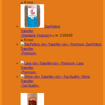
€
278,00
Ab:
DanPellets
Træpiller
-Standard- (Industri)
2.029,00
kr.
Fra:
€
278,00
Ab:
DanPellets
Træpiller
-Premium-
Lava
Træpiller
-Premium-
Olimp
Træpiller
-Top Quality-