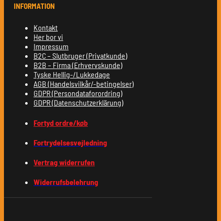
INFORMATION
Kontakt
Her bor vi
Impressum
B2C – Slutbruger (Privatkunde)
B2B – Firma (Erhvervskunde)
Tyske Hellig-/Lukkedage
AGB (Handelsvilkår/-betingelser)
GDPR (Persondataforordring)
GDPR (Datenschutzerklärung)
Fortyd ordre/køb
Fortrydelsesvejledning
Vertrag widerrufen
Widerrufsbelehrung