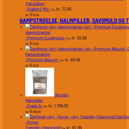
Træspåner
-Stallströ Mix-
73,99
kr.
Fra:
€
10,00
Ab:
HAMPSTRØELSE, HALMPILLER, SAVSMULD OG 
Hampstrøelse
-Premium Eucalyptus-
92,99
kr.
Fra:
€
13,00
Ab:
Hampstrøelse
-Premium Naturel-
86,99
kr.
Fra:
€
12,00
Ab:
Absolut
Halmpiller
-Grade A-
1.799,00
kr.
Fra:
€
246,00
Ab:
DanSp
-Horse-
Træpille-/Savsmuld
82,99
kr.
Fra: