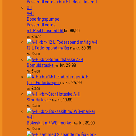
A-H
Doseringspumpe
Passer til vores
5 L Real Linseed Oil
69,99
kr.
€
10,00
Ab:
A-H
12 L Foderspand m/låg
39,99
kr.
Fra:
€
5,00
Ab:
A-H
Bomuldstaske
29,99
kr.
Fra:
€
4,00
Ab:
A-H
1,5 L Foderbæger
24,99
kr.
Fra:
€
3,00
Ab:
A-H
Stor Høtaske
19,99
kr.
Fra:
€
3,00
Ab:
A-H
Boksskilt m/ WB-marker
39,99
kr.
Fra:
€
5,00
Ab: