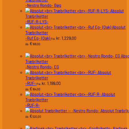
-Nestro Rondo- Bøg
Absolut
Træbriketter
-RUF-R-LYS-
Absolut
Træbriketter
-Ruf Eg- (Oak)
1.229,00
kr.
Fra:
€
168,00
Ab:
Abso
Træbriketter
-Nestro Rondo- EG
Absolut
Træbriketter
-RUF-
1.199,00
kr.
Fra:
€
164,00
Ab:
Absolut
Træbriketter
-RUF-R-
Absolut Træbrik
€
520,00
Ab:
Barlinek