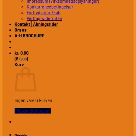
Impressum (Virksomhedsoplysninger)
Konkurrencebetingelser
Fortryd ordre/køb
Vertrag widerrufen
Kontakt│Åbningstider
Om os
A-H BROCHURE
0,00
kr.
€
(
0,00
)
Kurv
Ingen varer i kurven.
Tilbage til shoppen
Plejemidler