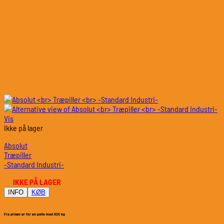
Vis
Ikke på lager
Absolut
Træpiller
-Standard Industri-
IKKE PÅ LAGER
INFO
KØB
Fra prisen er for en palle med 825 kg