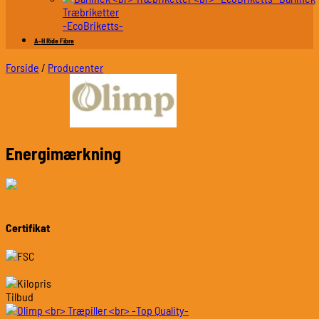
Træbriketter
-EcoBriketts-
A-H Ride Fibre
Forside
/
Producenter
Energimærkning
Certifikat
Tilbud