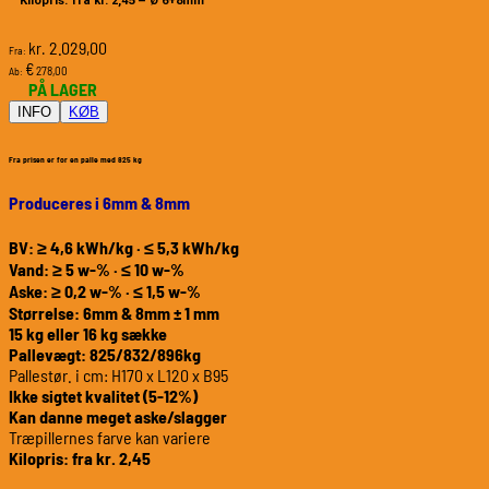
Kilopris: fra kr. 2,45 –
Ø 6+8mm
2.029,00
kr.
Fra:
€
278,00
Ab:
PÅ LAGER
INFO
KØB
Fra prisen er for en palle med 825 kg
Produceres i 6mm & 8mm
BV: ≥ 4,6 kWh/kg · ≤ 5,3 kWh/kg
Vand: ≥ 5 w-% · ≤ 10 w-%
Aske: ≥ 0,2 w-% · ≤ 1,5 w-%
Størrelse: 6mm & 8mm ± 1 mm
15 kg eller 16 kg sække
Pallevægt: 825/832/896kg
Pallestør. i cm: H170 x L120 x B95
Ikke sigtet kvalitet (5-12%)
Kan danne meget aske/slagger
Træpillernes farve kan variere
Kilopris: fra kr. 2,45