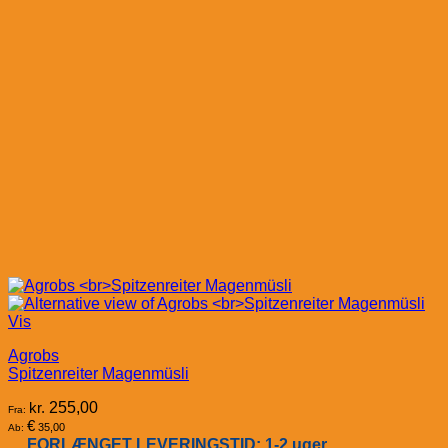
Vis
Agrobs
Spitzenreiter Magenmüsli
kr.
255,00
Fra:
€
35,00
Ab:
FORLÆNGET LEVERINGSTID: 1-2 uger