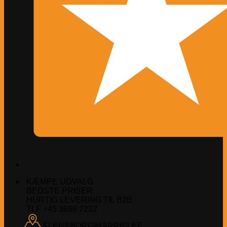
KÆMPE UDVALG
BEDSTE PRISER
HURTIG LEVERING TIL B2B
TLF +45 3698 7222
FLENSBORG/HARRISLEE