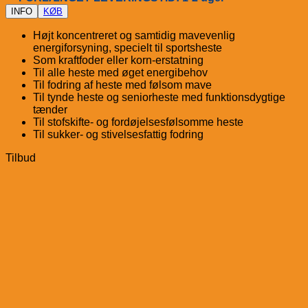
INFO
KØB
Højt koncentreret og samtidig mavevenlig
energiforsyning, specielt til sportsheste
Som kraftfoder eller korn-erstatning
Til alle heste med øget energibehov
Til fodring af heste med følsom mave
Til tynde heste og seniorheste med funktionsdygtige
tænder
Til stofskifte- og fordøjelsesfølsomme heste
Til sukker- og stivelsesfattig fodring
Tilbud