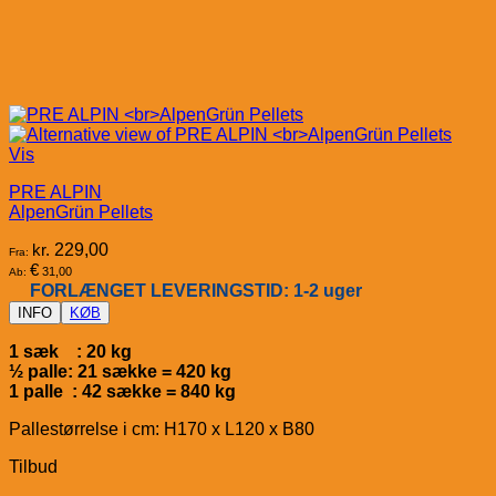
Vis
PRE ALPIN
AlpenGrün Pellets
kr.
229,00
Fra:
€
31,00
Ab:
FORLÆNGET LEVERINGSTID: 1-2 uger
INFO
KØB
1 sæk : 20 kg
½ palle: 21 sække = 420 kg
1 palle : 42 sække = 840 kg
Pallestørrelse i cm: H170 x L120 x B80
Tilbud