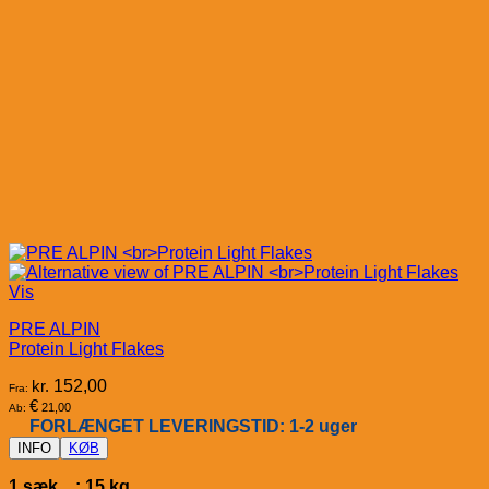
Vis
PRE ALPIN
Protein Light Flakes
kr.
152,00
Fra:
€
21,00
Ab:
FORLÆNGET LEVERINGSTID: 1-2 uger
INFO
KØB
1 sæk : 15 kg