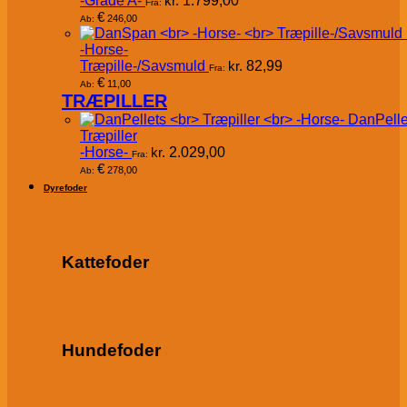
-Grade A-
kr.
1.799,00
Fra:
€
246,00
Ab:
-Horse-
Træpille-/Savsmuld
kr.
82,99
Fra:
€
11,00
Ab:
TRÆPILLER
DanPelle
Træpiller
-Horse-
kr.
2.029,00
Fra:
€
278,00
Ab:
Dyrefoder
Kattefoder
Hundefoder