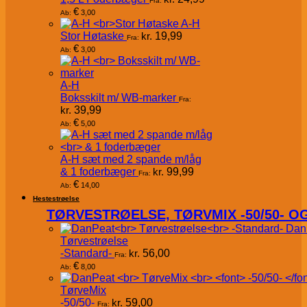
Fra:
€
3,00
Ab:
A-H
Stor Høtaske
kr.
19,99
Fra:
€
3,00
Ab:
A-H
Boksskilt m/ WB-marker
Fra:
kr.
39,99
€
5,00
Ab:
A-H sæt med 2 spande m/låg
& 1 foderbæger
kr.
99,99
Fra:
€
14,00
Ab:
Hestestrøelse
TØRVESTRØELSE, TØRVMIX -50/50- 
Dan
Tørvestrøelse
-Standard-
kr.
56,00
Fra:
€
8,00
Ab:
TørveMix
-50/50-
kr.
59,00
Fra: