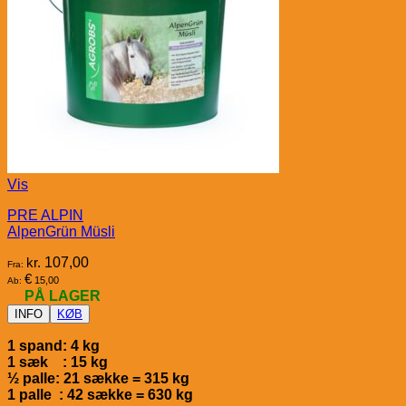
Vis
PRE ALPIN
AlpenGrün Müsli
kr.
107,00
Fra:
€
15,00
Ab:
PÅ LAGER
INFO
KØB
1 spand: 4 kg
1 sæk : 15 kg
½ palle: 21 sække = 315 kg
1 palle : 42 sække = 630 kg