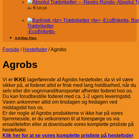
Absolut T
€
520,00
Ab:
Bar
Træbriketter
-EcoBriketts-
A-H Ride Fibre
Forside
/
Hestefoder
/
Agrobs
Agrobs
Vi er
IKKE
lagerførende af Agrobs hestefoder, da vi vil være
sikker på, at foderet altid er frisk med lang holdbarhed, når du
selv eller din vognmand/transportør afhenter foderet hos os.
Du kan forudbestille foderet med ca. 1-2 ugers leveringstid.
Varen ankommer altid om tirsdagen og fredagen ved
middagstid hos os.
Er der nogle af Agrobs produkterne vi ikke har på vores
hjemmeside, er du velkommen til at forespørge os via
email/telefon eller at downloade vores komplette prisliste på
hestefoder.
Klik her for at se vores komplette prisliste på hestefoder