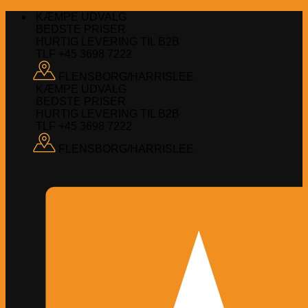
Fortsæt
KÆMPE UDVALG
til
BEDSTE PRISER
indhold
HURTIG LEVERING TIL B2B
TLF +45 3698 7222
FLENSBORG/HARRISLEE
KÆMPE UDVALG
BEDSTE PRISER
HURTIG LEVERING TIL B2B
TLF +45 3698 7222
FLENSBORG/HARRISLEE