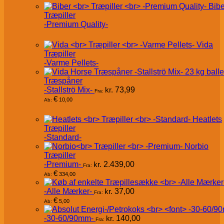
Bibe
Træpiller
-Premium Quality-
Vida
Træpiller
-Varme Pellets-
Træspåner
-Stallströ Mix-
kr.
73,99
Fra:
€
10,00
Ab:
Heatlets
Træpiller
-Standard-
Norbio
Træpiller
-Premium-
kr.
2.439,00
Fra:
€
334,00
Ab:
-Alle Mærker-
kr.
37,00
Fra:
€
5,00
Ab:
-30-60/90mm-
kr.
140,00
Fra: