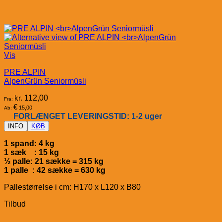
Vis
PRE ALPIN
AlpenGrün Seniormüsli
kr.
112,00
Fra:
€
15,00
Ab:
FORLÆNGET LEVERINGSTID: 1-2 uger
INFO
KØB
1 spand: 4 kg
1 sæk : 15 kg
½ palle: 21 sække = 315 kg
1 palle : 42 sække = 630 kg
Pallestørrelse i cm: H170 x L120 x B80
Tilbud