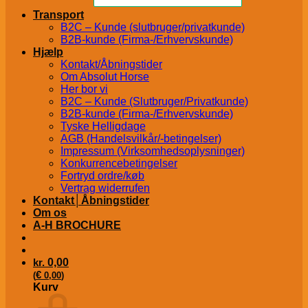
Transport
B2C – Kunde (slutbruger/privatkunde)
B2B-kunde (Firma-/Erhvervskunde)
Hjælp
Kontakt/Åbningstider
Om Absolut Horse
Her bor vi
B2C – Kunde (Slutbruger/Privatkunde)
B2B-kunde (Firma-/Erhvervskunde)
Tyske Helligdage
AGB (Handelsvilkår/-betingelser)
Impressum (Virksomhedsoplysninger)
Konkurrencebetingelser
Fortryd ordre/køb
Vertrag widerrufen
Kontakt│Åbningstider
Om os
A-H BROCHURE
kr.
0,00
€
(
0,00
)
Kurv