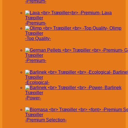
-Premium-
Lava
Træpiller
-Premium-
Olimp
Træpiller
-Top Quality-
G
Træpiller
-Premium-
Barline
Træpiller
-Ecological-
Barlinek
Træpiller
-Power-
Træpiller
-Premium Selection-