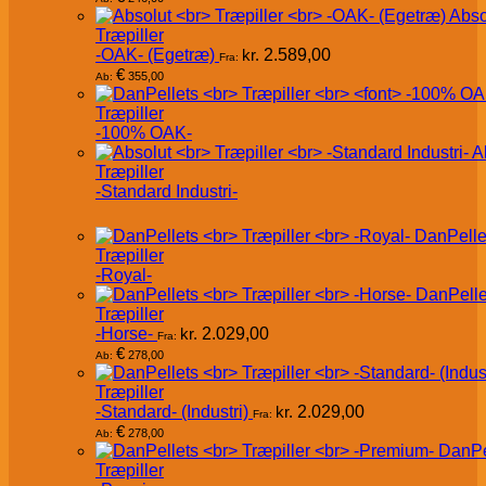
Abso
Træpiller
-OAK- (Egetræ)
kr.
2.589,00
Fra:
€
355,00
Ab:
Træpiller
-100% OAK-
A
Træpiller
-Standard Industri-
DanPelle
Træpiller
-Royal-
DanPelle
Træpiller
-Horse-
kr.
2.029,00
Fra:
€
278,00
Ab:
Træpiller
-Standard- (Industri)
kr.
2.029,00
Fra:
€
278,00
Ab:
DanPe
Træpiller