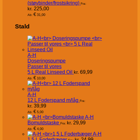
(støvbinder/frostsikring)
Fra:
kr.
225,00
€
31,00
Ab:
Stald
A-H
Doseringspumpe
Passer til vores
5 L Real Linseed Oil
kr.
69,99
€
10,00
Ab:
A-H
12 L Foderspand m/låg
Fra:
kr.
39,99
€
5,00
Ab:
A-H
Bomuldstaske
kr.
29,99
Fra:
€
4,00
Ab:
A-H
1,5 L Foderbæger
kr.
24,99