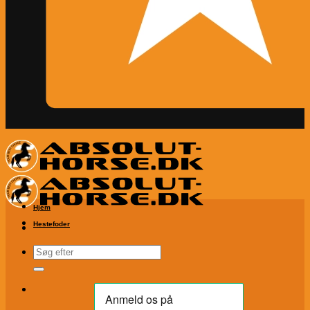
Hjem
Hestefoder
Søg
efter: