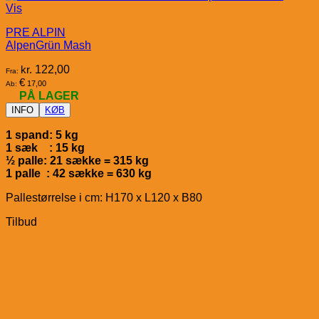
Vis
PRE ALPIN
AlpenGrün Mash
kr.
122,00
Fra:
€
17,00
Ab:
PÅ LAGER
INFO
KØB
1 spand: 5 kg
1 sæk : 15 kg
½ palle: 21 sække = 315 kg
1 palle : 42 sække = 630 kg
Pallestørrelse i cm: H170 x L120 x B80
Tilbud