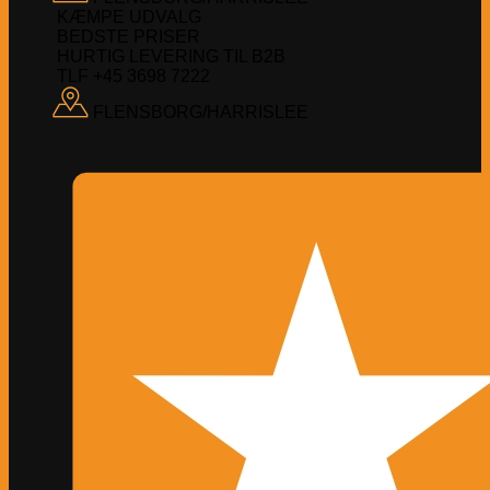
KÆMPE UDVALG
BEDSTE PRISER
HURTIG LEVERING TIL B2B
TLF +45 3698 7222
FLENSBORG/HARRISLEE