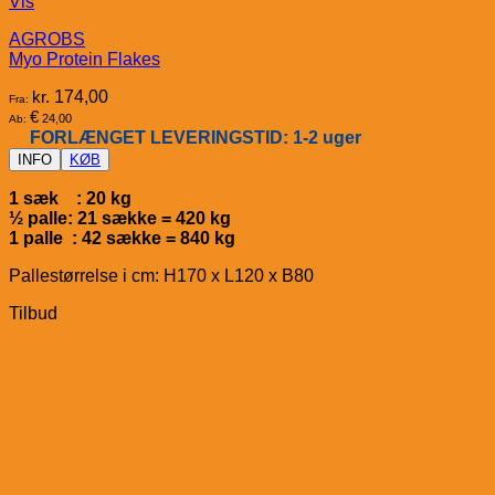
Vis
AGROBS
Myo Protein Flakes
kr.
174,00
Fra:
€
24,00
Ab:
FORLÆNGET LEVERINGSTID: 1-2 uger
INFO
KØB
1 sæk : 20 kg
½ palle: 21 sække = 420 kg
1 palle : 42 sække = 840 kg
Pallestørrelse i cm: H170 x L120 x B80
Tilbud