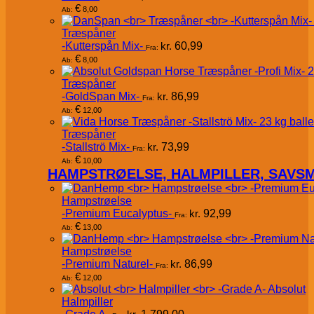
€
8,00
Ab:
Træspåner
-Kutterspån Mix-
kr.
60,99
Fra:
€
8,00
Ab:
Træspåner
-GoldSpan Mix-
kr.
86,99
Fra:
€
12,00
Ab:
Træspåner
-Stallströ Mix-
kr.
73,99
Fra:
€
10,00
Ab:
HAMPSTRØELSE, HALMPILLER, SAVS
Hampstrøelse
-Premium Eucalyptus-
kr.
92,99
Fra:
€
13,00
Ab:
Hampstrøelse
-Premium Naturel-
kr.
86,99
Fra:
€
12,00
Ab:
Absolut
Halmpiller