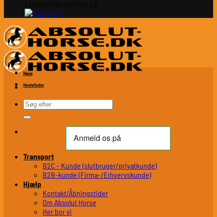
FLENSBORG/HARRISLEE
Hjem
Hestefoder
Søg
efter:
Transport
B2C – Kunde (slutbruger/privatkunde)
B2B-kunde (Firma-/Erhvervskunde)
Hjælp
Kontakt/Åbningstider
Om Absolut Horse
Her bor vi