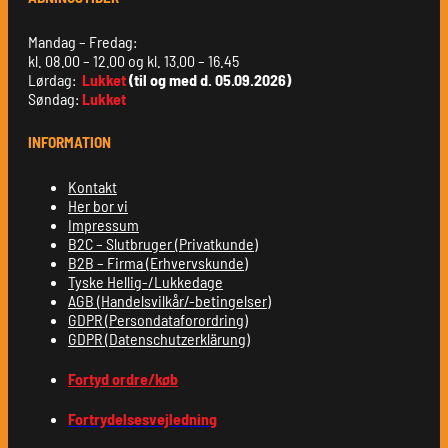
Mandag – Fredag:
kl. 08.00 – 12.00 og kl. 13.00 – 16.45
Lørdag:
Lukket
(til og med d. 05.09.2026)
Søndag:
Lukket
INFORMATION
Kontakt
Her bor vi
Impressum
B2C – Slutbruger (Privatkunde)
B2B – Firma (Erhvervskunde)
Tyske Hellig-/Lukkedage
AGB (Handelsvilkår/-betingelser)
GDPR (Persondataforordring)
GDPR (Datenschutzerklärung)
Fortyd ordre/køb
Fortrydelsesvejledning