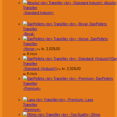
Absolut
Træpiller
-Standard Industri-
DanPellets
Træpiller
-Royal-
DanPellets
Træpiller
-Horse-
2.029,00
kr.
Fra:
€
278,00
Ab:
Dan
Træpiller
-Standard- (Industri)
2.029,00
kr.
Fra:
€
278,00
Ab:
DanPellets
Træpiller
-Premium-
Lava
Træpiller
-Premium-
Olimp