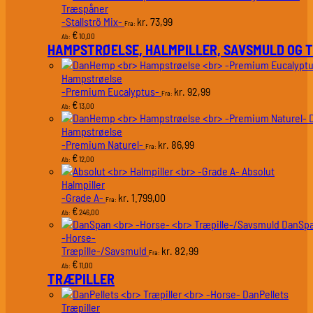
Træspåner
-Stallströ Mix-
73,99
kr.
Fra:
€
10,00
Ab:
HAMPSTRØELSE, HALMPILLER, SAVSMULD OG 
Hampstrøelse
-Premium Eucalyptus-
92,99
kr.
Fra:
€
13,00
Ab:
Hampstrøelse
-Premium Naturel-
86,99
kr.
Fra:
€
12,00
Ab:
Absolut
Halmpiller
-Grade A-
1.799,00
kr.
Fra:
€
246,00
Ab:
DanSp
-Horse-
Træpille-/Savsmuld
82,99
kr.
Fra:
€
11,00
Ab:
TRÆPILLER
DanPellets
Træpiller