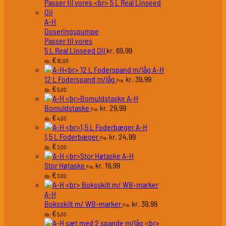
A-H
Doseringspumpe
Passer til vores
5 L Real Linseed Oil
69,99
kr.
€
10,00
Ab:
A-H
12 L Foderspand m/låg
39,99
kr.
Fra:
€
5,00
Ab:
A-H
Bomuldstaske
29,99
kr.
Fra:
€
4,00
Ab:
A-H
1,5 L Foderbæger
24,99
kr.
Fra:
€
3,00
Ab:
A-H
Stor Høtaske
19,99
kr.
Fra:
€
3,00
Ab:
A-H
Boksskilt m/ WB-marker
39,99
kr.
Fra:
€
5,00
Ab: