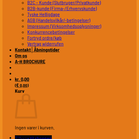
B2C – Kunde (Slutbruger/Privatkunde)
B2B-kunde (Firma-/Erhvervskunde)
Tyske Helligdage
AGB (Handelsvilkår/-betingelser)
Impressum (Virksomhedsoplysninger)
Konkurrencebetingelser
Fortryd ordre/køb
Vertrag widerrufen
Kontakt│Åbningstider
Om os
A-H BROCHURE
0,00
kr.
€
(
0,00
)
Kurv
Ingen varer i kurven.
Tilbage til shoppen
Plejemidler