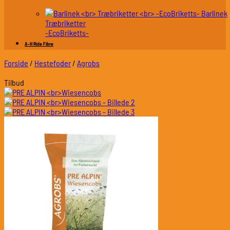
Barlinek
Træbriketter
-EcoBriketts-
A-H Ride Fibre
Forside
/
Hestefoder
/
Agrobs
Tilbud