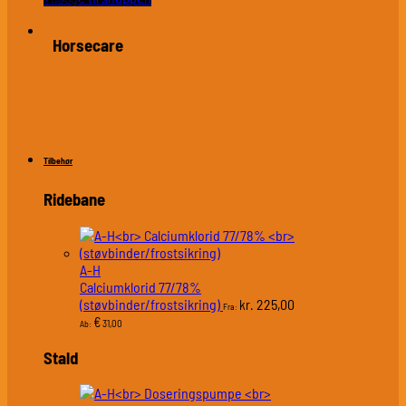
Horsecare
Tilbehør
Ridebane
A-H
Calciumklorid 77/78%
(støvbinder/frostsikring)
225,00
kr.
Fra:
€
31,00
Ab:
Stald