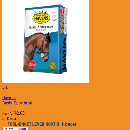
Vis
Havens
Basis-Sportbrok
142,00
kr.
Fra:
€
19,00
Ab:
FORLÆNGET LEVERINGSTID: 1-2 uger
INFO
KØB