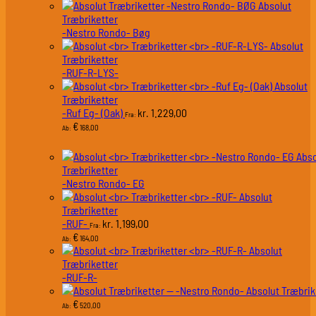
Absolut
Træbriketter
-Nestro Rondo- Bøg
Absolut
Træbriketter
-RUF-R-LYS-
Absolut
Træbriketter
-Ruf Eg- (Oak)
1.229,00
kr.
Fra:
€
168,00
Ab:
Abso
Træbriketter
-Nestro Rondo- EG
Absolut
Træbriketter
-RUF-
1.199,00
kr.
Fra:
€
164,00
Ab:
Absolut
Træbriketter
-RUF-R-
Absolut Træbrik
€
520,00
Ab: