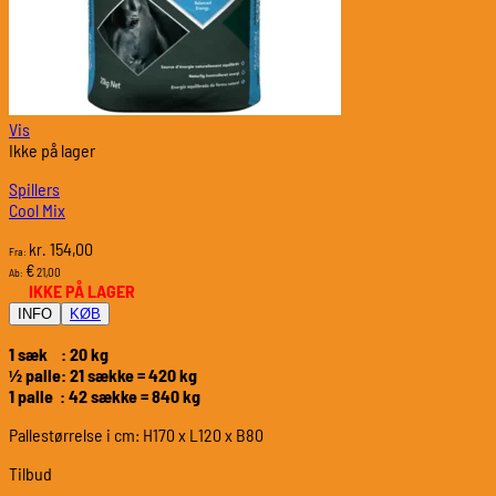
Vis
Ikke på lager
Spillers
Cool Mix
154,00
kr.
Fra:
€
21,00
Ab:
IKKE PÅ LAGER
INFO
KØB
1 sæk : 20 kg
½ palle: 21 sække = 420 kg
1 palle : 42 sække = 840 kg
Pallestørrelse i cm: H170 x L120 x B80
Tilbud