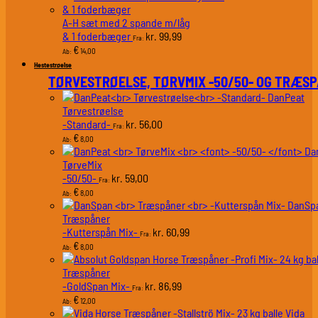
A-H sæt med 2 spande m/låg
& 1 foderbæger
99,99
kr.
Fra:
€
14,00
Ab:
Hestestrøelse
TØRVESTRØELSE, TØRVMIX -50/50- OG TRÆS
DanPeat
Tørvestrøelse
-Standard-
56,00
kr.
Fra:
€
8,00
Ab:
Da
TørveMix
-50/50-
59,00
kr.
Fra:
€
8,00
Ab:
DanSp
Træspåner
-Kutterspån Mix-
60,99
kr.
Fra:
€
8,00
Ab:
Træspåner
-GoldSpan Mix-
86,99
kr.
Fra:
€
12,00
Ab:
Vida