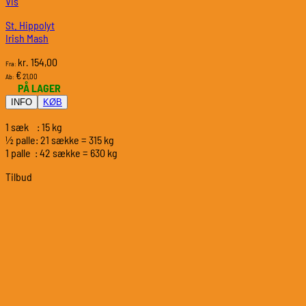
Vis
St. Hippolyt
Irish Mash
154,00
kr.
Fra:
€
21,00
Ab:
PÅ LAGER
INFO
KØB
1 sæk : 15 kg
½ palle: 21 sække = 315 kg
1 palle : 42 sække = 630 kg
Tilbud