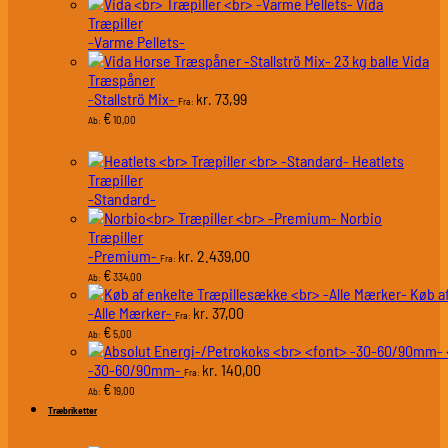
Vida
Træpiller
-Varme Pellets-
Vida
Træspåner
-Stallströ Mix-
73,99
kr.
Fra:
€
10,00
Ab:
Heatlets
Træpiller
-Standard-
Norbio
Træpiller
-Premium-
2.439,00
kr.
Fra:
€
334,00
Ab:
Køb a
-Alle Mærker-
37,00
kr.
Fra:
€
5,00
Ab:
-30-60/90mm-
140,00
kr.
Fra:
€
19,00
Ab:
Træbriketter