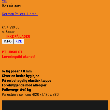
Vis
Ikke på lager
German Pellets -Horse-
...
4.999,00
kr.
€
685,00
Ab:
IKKE PÅ LAGER
INFO
KØB
PT. UDSOLGT.
Leveringstid ukendt!
14 kg poser /
8 mm
Giver en bedre hygiejne
På en behagelig elastisk tæppe
Forebyggende mod allergier
Pallevægt: 840 kg
Pallestørrelse i cm: H120 x L120 x B80