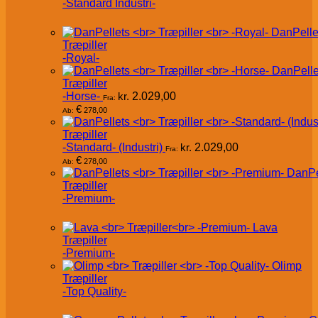
-Standard Industri-
DanPelle
Træpiller
-Royal-
DanPelle
Træpiller
-Horse-
kr.
2.029,00
Fra:
€
278,00
Ab:
Træpiller
-Standard- (Industri)
kr.
2.029,00
Fra:
€
278,00
Ab:
DanPe
Træpiller
-Premium-
Lava
Træpiller
-Premium-
Olimp
Træpiller
-Top Quality-