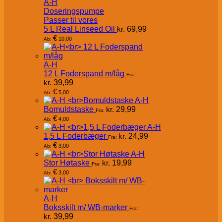
A-H
Doseringspumpe
Passer til vores
5 L Real Linseed Oil
kr.
69,99
€
10,00
Ab:
A-H
12 L Foderspand m/låg
Fra:
kr.
39,99
€
5,00
Ab:
A-H
Bomuldstaske
kr.
29,99
Fra:
€
4,00
Ab:
A-H
1,5 L Foderbæger
kr.
24,99
Fra:
€
3,00
Ab:
A-H
Stor Høtaske
kr.
19,99
Fra:
€
3,00
Ab:
A-H
Boksskilt m/ WB-marker
Fra:
kr.
39,99