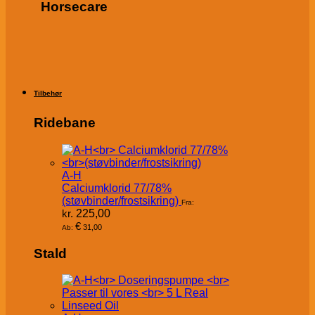
Horsecare
Tilbehør
Ridebane
A-H
Calciumklorid 77/78%
(støvbinder/frostsikring)
Fra:
kr.
225,00
€
31,00
Ab:
Stald