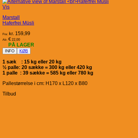
Vis
Marstall
Haferfrei Müsli
kr.
159,99
Fra:
€
22,00
Ab:
PÅ LAGER
INFO
KØB
1 sæk : 15 kg eller 20 kg
½ palle: 20 sække = 300 kg eller 420 kg
1 palle : 39 sække = 585 kg eller 780 kg
Pallestørrelse i cm: H170 x L120 x B80
Tilbud