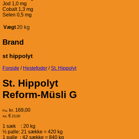
Jod 1,0 mg
Cobalt 1,3 mg
Selen 0,5 mg
20 kg
Vægt
Brand
st hippolyt
Forside
/
Hestefoder
/
St. Hippolyt
St. Hippolyt
Reform-Müsli G
kr.
169,00
Fra:
€
23,00
Ab:
1 sæk : 20 kg
½ palle: 21 sække = 420 kg
1 palle : 42 sække = 840 kg