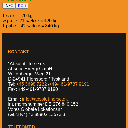
INFO
KØB
1 sæk : 20 kg
½ palle: 21 sække = 420 kg
1 palle : 42 sække = 840 kg
KONTAKT
"Absolut-Horse.dk"
Absolut Energi GmbH
Wittenberger Weg 21
D-24941 Flensborg / Tyskland
Tel:
+45 3698 7222
/
+49-461-9787 9191
Fax: +49-461-9787 9190
Email:
info@absolut-horse.dk
Int. momsnummer DE 276 840 152
Vores Globale Lokationsnr.
(GLN Nr.) 43 99902 13573 3
TELEFONTID