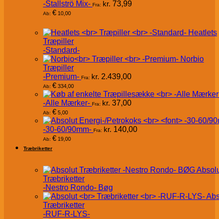
-Stallströ Mix-
kr.
73,99
Fra:
€
10,00
Ab:
Heatlets
Træpiller
-Standard-
Norbio
Træpiller
-Premium-
kr.
2.439,00
Fra:
€
334,00
Ab:
-Alle Mærker-
kr.
37,00
Fra:
€
5,00
Ab:
-30-60/90mm-
kr.
140,00
Fra:
€
19,00
Ab:
Træbriketter
Absol
Træbriketter
-Nestro Rondo- Bøg
Abs
Træbriketter
-RUF-R-LYS-