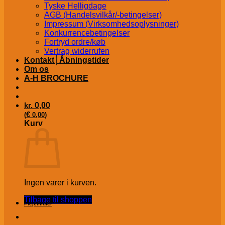
Tyske Helligdage
AGB (Handelsvilkår/-betingelser)
Impressum (Virksomhedsoplysninger)
Konkurrencebetingelser
Fortryd ordre/køb
Vertrag widerrufen
Kontakt│Åbningstider
Om os
A-H BROCHURE
kr.
0,00
€
(
0,00
)
Kurv
Ingen varer i kurven.
Tilbage til shoppen
Plejemidler