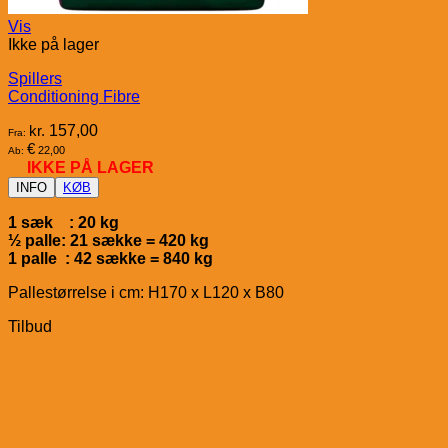
Vis
Ikke på lager
Spillers
Conditioning Fibre
kr.
157,00
Fra:
€
22,00
Ab:
IKKE PÅ LAGER
INFO
KØB
1 sæk : 20 kg
½ palle: 21 sække = 420 kg
1 palle : 42 sække = 840 kg
Pallestørrelse i cm: H170 x L120 x B80
Tilbud