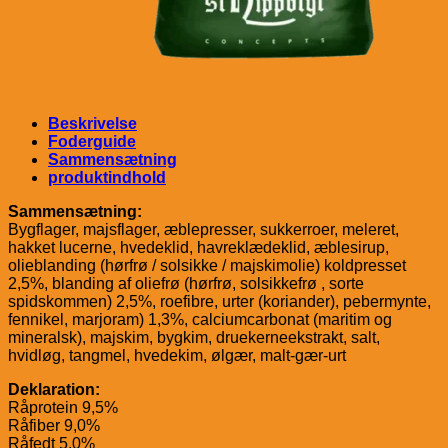
Beskrivelse
Foderguide
Sammensætning
produktindhold
Sammensætning:
Bygflager, majsflager, æblepresser, sukkerroer, meleret,
hakket lucerne, hvedeklid, havreklædeklid, æblesirup,
olieblanding (hørfrø / solsikke / majskimolie) koldpresset
2,5%, blanding af oliefrø (hørfrø, solsikkefrø , sorte
spidskommen) 2,5%, roefibre, urter (koriander), pebermynte,
fennikel, marjoram) 1,3%, calciumcarbonat (maritim og
mineralsk), majskim, bygkim, druekerneekstrakt, salt,
hvidløg, tangmel, hvedekim, ølgær, malt-gær-urt
Deklaration:
Råprotein 9,5%
Råfiber 9,0%
Råfedt 5,0%