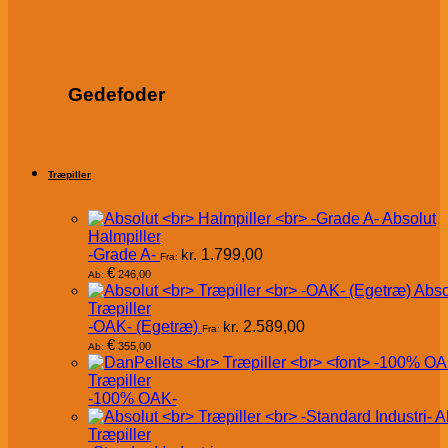
Gedefoder
Træpiller
Absolut
Halmpiller
-Grade A-
kr.
1.799,00
Fra:
€
246,00
Ab:
Abso
Træpiller
-OAK- (Egetræ)
kr.
2.589,00
Fra:
€
355,00
Ab:
Træpiller
-100% OAK-
A
Træpiller