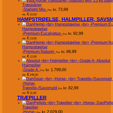
Træspåner
-Stallströ Mix-
kr.
73,99
Fra:
€
10,00
Ab:
HAMPSTRØELSE, HALMPILLER, SAVS
Hampstrøelse
-Premium Eucalyptus-
kr.
92,99
Fra:
€
13,00
Ab:
Hampstrøelse
-Premium Naturel-
kr.
86,99
Fra:
€
12,00
Ab:
Absolut
Halmpiller
-Grade A-
kr.
1.799,00
Fra:
€
246,00
Ab:
-Horse-
Træpille-/Savsmuld
kr.
82,99
Fra:
€
11,00
Ab:
TRÆPILLER
DanPelle
Træpiller
-Horse-
kr.
2.029,00
Fra: