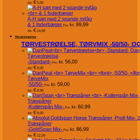
€
5,00
Ab:
A-H sæt med 2 spande m/låg
& 1 foderbæger
kr.
99,99
Fra:
€
14,00
Ab:
Hestestrøelse
TØRVESTRØELSE, TØRVMIX -50/50- 
Dan
Tørvestrøelse
-Standard-
kr.
56,00
Fra:
€
8,00
Ab:
TørveMix
-50/50-
kr.
59,00
Fra:
€
8,00
Ab:
Træspåner
-Kutterspån Mix-
kr.
60,99
Fra:
€
8,00
Ab:
Træspåner
-GoldSpan Mix-
kr.
86,99
Fra:
€
12,00
Ab: