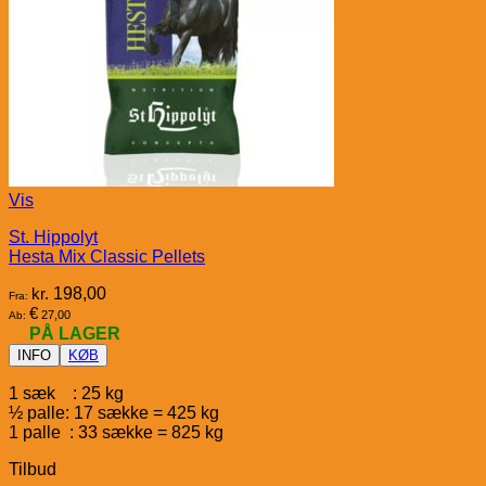
Vis
St. Hippolyt
Hesta Mix Classic Pellets
kr.
198,00
Fra:
€
27,00
Ab:
PÅ LAGER
INFO
KØB
1 sæk : 25 kg
½ palle: 17 sække = 425 kg
1 palle : 33 sække = 825 kg
Tilbud