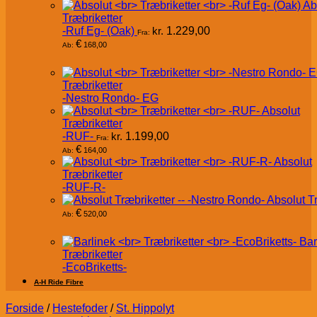
Ab
Træbriketter
-Ruf Eg- (Oak)
kr.
1.229,00
Fra:
€
168,00
Ab:
Træbriketter
-Nestro Rondo- EG
Absolut
Træbriketter
-RUF-
kr.
1.199,00
Fra:
€
164,00
Ab:
Absolut
Træbriketter
-RUF-R-
Absolut T
€
520,00
Ab:
Bar
Træbriketter
-EcoBriketts-
A-H Ride Fibre
Forside
/
Hestefoder
/
St. Hippolyt