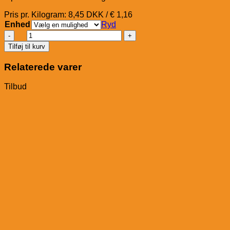
Pris pr. Kilogram: 8,45 DKK / € 1,16
Enhed
Ryd
St.
Hippolyt
Tilføj til kurv
Reform-
Müsli
Relaterede varer
G
antal
Tilbud