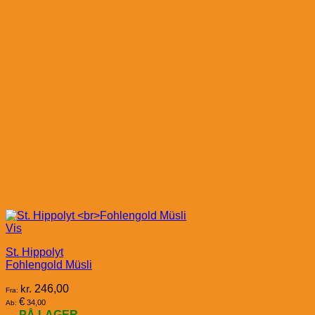
Vis
St. Hippolyt
Fohlengold Müsli
kr.
246,00
Fra:
€
34,00
Ab:
PÅ LAGER