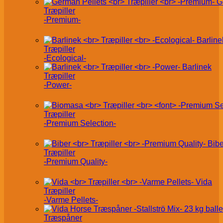
G
Træpiller
-Premium-
Barline
Træpiller
-Ecological-
Barlinek
Træpiller
-Power-
Træpiller
-Premium Selection-
Bibe
Træpiller
-Premium Quality-
Vida
Træpiller
-Varme Pellets-
Træspåner