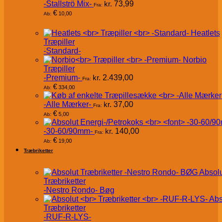
-Stallströ Mix-
kr.
73,99
Fra:
€
10,00
Ab:
Heatlets
Træpiller
-Standard-
Norbio
Træpiller
-Premium-
kr.
2.439,00
Fra:
€
334,00
Ab:
-Alle Mærker-
kr.
37,00
Fra:
€
5,00
Ab:
-30-60/90mm-
kr.
140,00
Fra:
€
19,00
Ab:
Træbriketter
Absol
Træbriketter
-Nestro Rondo- Bøg
Abs
Træbriketter
-RUF-R-LYS-