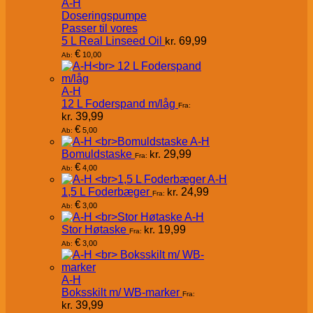
A-H
Doseringspumpe
Passer til vores
5 L Real Linseed Oil
kr.
69,99
€
10,00
Ab:
A-H
12 L Foderspand m/låg
Fra:
kr.
39,99
€
5,00
Ab:
A-H
Bomuldstaske
kr.
29,99
Fra:
€
4,00
Ab:
A-H
1,5 L Foderbæger
kr.
24,99
Fra:
€
3,00
Ab:
A-H
Stor Høtaske
kr.
19,99
Fra:
€
3,00
Ab:
A-H
Boksskilt m/ WB-marker
Fra:
kr.
39,99