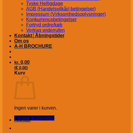
Tyske Helligdage
AGB (Handelsvilkår/-betingelser)
Impressum (Virksomhedsoplysninger)
Konkurrencebetingelser
Fortryd ordre/køb
Vertrag widerrufen
Kontakt│Åbningstider
Om os
A-H BROCHURE
kr.
0,00
€
(
0,00
)
Kurv
Ingen varer i kurven.
Tilbage til shoppen
Plejemidler