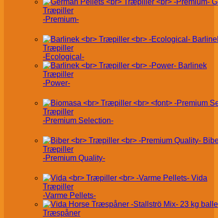
G
Træpiller
-Premium-
Barline
Træpiller
-Ecological-
Barlinek
Træpiller
-Power-
Træpiller
-Premium Selection-
Bibe
Træpiller
-Premium Quality-
Vida
Træpiller
-Varme Pellets-
Træspåner