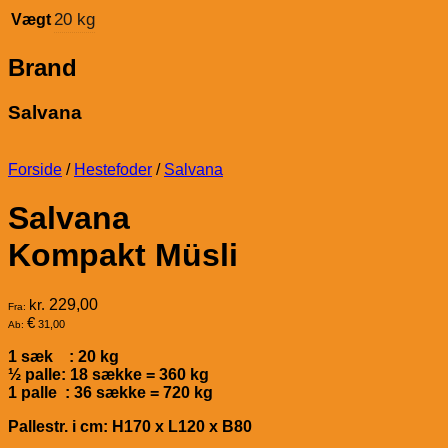
20 kg
Vægt
Brand
Salvana
Forside
/
Hestefoder
/
Salvana
Salvana
Kompakt Müsli
kr.
229,00
Fra:
€
31,00
Ab:
1 sæk : 20 kg
½ palle: 18 sække = 360 kg
1 palle : 36 sække = 720 kg
Pallestr. i cm: H170 x L120 x B80