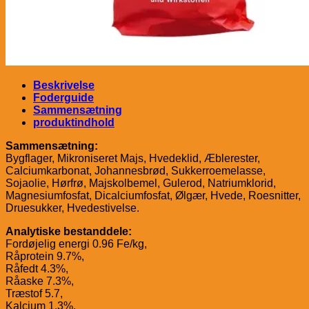
Beskrivelse
Foderguide
Sammensætning
produktindhold
Sammensætning:
Bygflager, Mikroniseret Majs, Hvedeklid, Æblerester,
Calciumkarbonat, Johannesbrød, Sukkerroemelasse,
Sojaolie, Hørfrø, Majskolbemel, Gulerod, Natriumklorid,
Magnesiumfosfat, Dicalciumfosfat, Ølgær, Hvede, Roesnitter,
Druesukker, Hvedestivelse.
Analytiske bestanddele:
Fordøjelig energi 0.96 Fe/kg,
Råprotein 9.7%,
Råfedt 4.3%,
Råaske 7.3%,
Træstof 5.7,
Kalcium 1.3%,