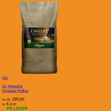
Vis
St. Hippolyt
Ungulat Hufkur
kr.
295,00
Fra:
€
40,00
Ab:
PÅ LAGER