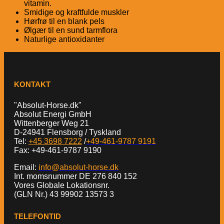
vitamin.
Smidige og kraftfulde muskler
Hørfrø til en blank pels
Ølgær til en sund tarmflora
Naturlige antioxidanter
KONTAKT
"Absolut-Horse.dk"
Absolut Energi GmbH
Wittenberger Weg 21
D-24941 Flensborg / Tyskland
Tel:
+45 3698 7222
/
+49-461-9787 9191
Fax: +49-461-9787 9190
Email:
info@absolut-horse.dk
Int. momsnummer DE 276 840 152
Vores Globale Lokationsnr.
(GLN Nr.) 43 99902 13573 3
TELEFONTID