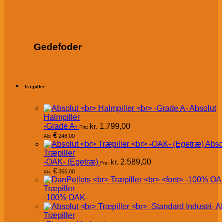
Gedefoder
Træpiller
Absolut
Halmpiller
-Grade A-
kr.
1.799,00
Fra:
€
246,00
Ab:
Abso
Træpiller
-OAK- (Egetræ)
kr.
2.589,00
Fra:
€
355,00
Ab:
Træpiller
-100% OAK-
A
Træpiller