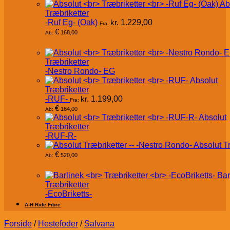
Ab
Træbriketter
-Ruf Eg- (Oak)
kr.
1.229,00
Fra:
€
168,00
Ab:
Træbriketter
-Nestro Rondo- EG
Absolut
Træbriketter
-RUF-
kr.
1.199,00
Fra:
€
164,00
Ab:
Absolut
Træbriketter
-RUF-R-
Absolut T
€
520,00
Ab:
Bar
Træbriketter
-EcoBriketts-
A-H Ride Fibre
Forside
/
Hestefoder
/
Salvana