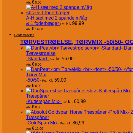
€
5,00
Ab:
A-H sæt med 2 spande m/låg
& 1 foderbæger
kr.
99,99
Fra:
€
14,00
Ab:
Hestestrøelse
TØRVESTRØELSE, TØRVMIX -50/50- 
Dan
Tørvestrøelse
-Standard-
kr.
56,00
Fra:
€
8,00
Ab:
TørveMix
-50/50-
kr.
59,00
Fra:
€
8,00
Ab:
Træspåner
-Kutterspån Mix-
kr.
60,99
Fra:
€
8,00
Ab:
Træspåner
-GoldSpan Mix-
kr.
86,99
Fra:
€
12,00
Ab: