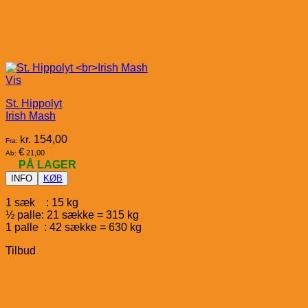
Vis
St. Hippolyt
Irish Mash
kr.
154,00
Fra:
€
21,00
Ab:
PÅ LAGER
INFO
KØB
1 sæk : 15 kg
½ palle: 21 sække = 315 kg
1 palle : 42 sække = 630 kg
Tilbud