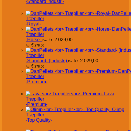
-Standard Industri-
DanPelle
Træpiller
-Royal-
DanPelle
Træpiller
-Horse-
kr.
2.029,00
Fra:
€
278,00
Ab:
Træpiller
-Standard- (Industri)
kr.
2.029,00
Fra:
€
278,00
Ab:
DanPe
Træpiller
-Premium-
Lava
Træpiller
-Premium-
Olimp
Træpiller
-Top Quality-