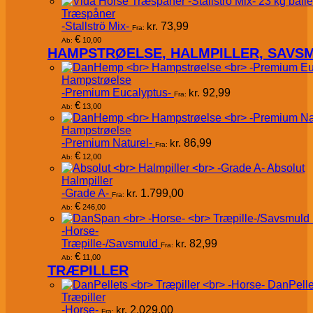
Træspåner
-Stallströ Mix-
kr.
73,99
Fra:
€
10,00
Ab:
HAMPSTRØELSE, HALMPILLER, SAVS
Hampstrøelse
-Premium Eucalyptus-
kr.
92,99
Fra:
€
13,00
Ab:
Hampstrøelse
-Premium Naturel-
kr.
86,99
Fra:
€
12,00
Ab:
Absolut
Halmpiller
-Grade A-
kr.
1.799,00
Fra:
€
246,00
Ab:
-Horse-
Træpille-/Savsmuld
kr.
82,99
Fra:
€
11,00
Ab:
TRÆPILLER
DanPelle
Træpiller
-Horse-
kr.
2.029,00
Fra: