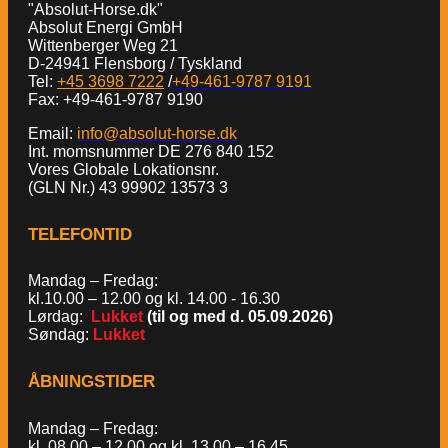
"Absolut-Horse.dk"
Absolut Energi GmbH
Wittenberger Weg 21
D-24941 Flensborg / Tyskland
Tel:
+45 3698 7222
/
+49-461-9787 9191
Fax: +49-461-9787 9190
Email:
info@absolut-horse.dk
Int. momsnummer DE 276 840 152
Vores Globale Lokationsnr.
(GLN Nr.) 43 99902 13573 3
TELEFONTID
Mandag – Fredag:
kl.10.00 – 12.00 og kl. 14.00 - 16.30
Lørdag:
Lukket
(til og med d. 05.09.2026)
Søndag:
Lukket
ÅBNINGSTIDER
Mandag – Fredag:
kl. 08.00 – 12.00 og kl. 13.00 – 16.45