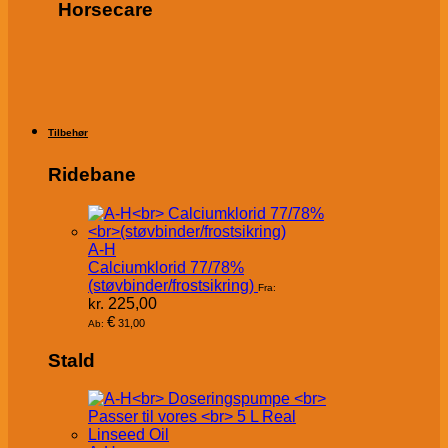
Horsecare
Tilbehør
Ridebane
A-H
Calciumklorid 77/78%
(støvbinder/frostsikring)
Fra:
kr.
225,00
€
31,00
Ab:
Stald