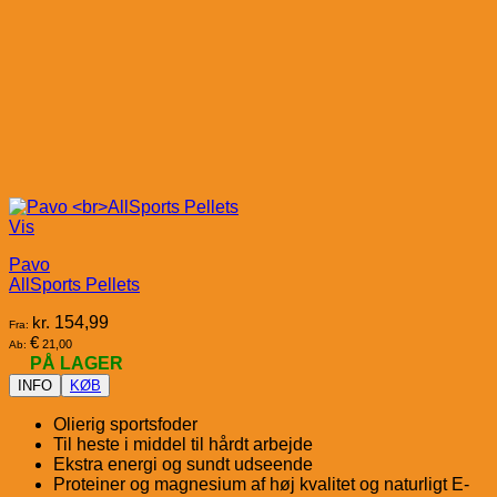
Vis
Pavo
AllSports Pellets
kr.
154,99
Fra:
€
21,00
Ab:
PÅ LAGER
INFO
KØB
Olierig sportsfoder
Til heste i middel til hårdt arbejde
Ekstra energi og sundt udseende
Proteiner og magnesium af høj kvalitet og naturligt E-