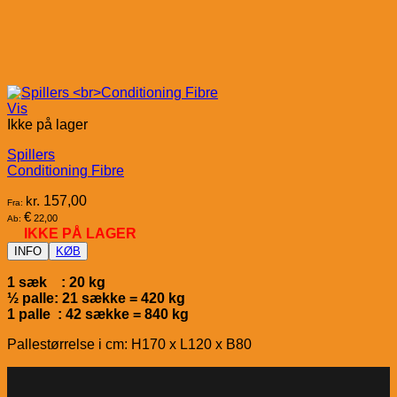
Vis
Ikke på lager
Spillers
Conditioning Fibre
kr.
157,00
Fra:
€
22,00
Ab:
IKKE PÅ LAGER
INFO
KØB
1 sæk : 20 kg
½ palle: 21 sække = 420 kg
1 palle : 42 sække = 840 kg
Pallestørrelse i cm: H170 x L120 x B80