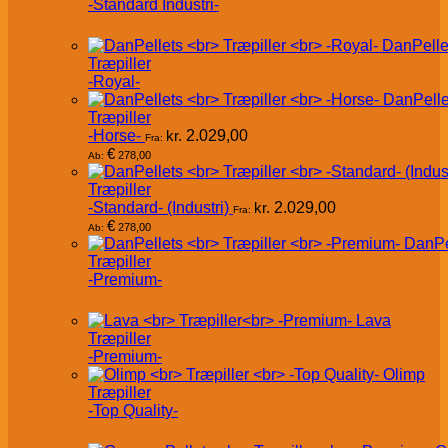
-Standard Industri-
DanPelle
Træpiller
-Royal-
DanPelle
Træpiller
-Horse-
kr.
2.029,00
Fra:
€
278,00
Ab:
Træpiller
-Standard- (Industri)
kr.
2.029,00
Fra:
€
278,00
Ab:
DanPe
Træpiller
-Premium-
Lava
Træpiller
-Premium-
Olimp
Træpiller
-Top Quality-