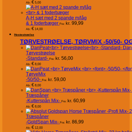
€
5,00
Ab:
A-H sæt med 2 spande m/låg
& 1 foderbæger
kr.
99,99
Fra:
€
14,00
Ab:
Hestestrøelse
TØRVESTRØELSE, TØRVMIX -50/50- 
Dan
Tørvestrøelse
-Standard-
kr.
56,00
Fra:
€
8,00
Ab:
TørveMix
-50/50-
kr.
59,00
Fra:
€
8,00
Ab:
Træspåner
-Kutterspån Mix-
kr.
60,99
Fra:
€
8,00
Ab:
Træspåner
-GoldSpan Mix-
kr.
86,99
Fra:
€
12,00
Ab: