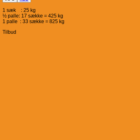
1 sæk : 25 kg
½ palle: 17 sække = 425 kg
1 palle : 33 sække = 825 kg
Tilbud