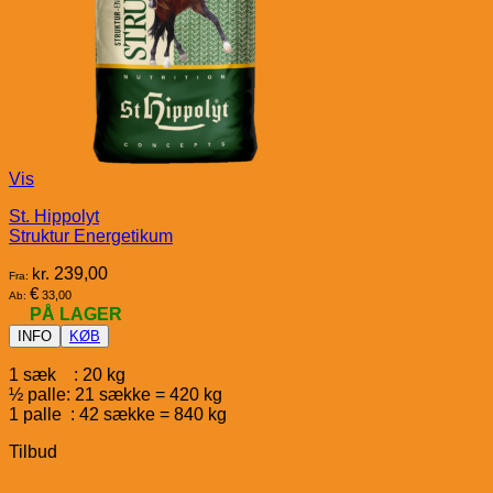
Vis
St. Hippolyt
Struktur Energetikum
kr.
239,00
Fra:
€
33,00
Ab:
PÅ LAGER
INFO
KØB
1 sæk : 20 kg
½ palle: 21 sække = 420 kg
1 palle : 42 sække = 840 kg
Tilbud