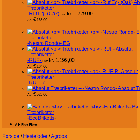
Ab
Træbriketter
-Ruf Eg- (Oak)
kr.
1.229,00
Fra:
€
168,00
Ab:
Træbriketter
-Nestro Rondo- EG
Absolut
Træbriketter
-RUF-
kr.
1.199,00
Fra:
€
164,00
Ab:
Absolut
Træbriketter
-RUF-R-
Absolut T
€
520,00
Ab:
Bar
Træbriketter
-EcoBriketts-
A-H Ride Fibre
Forside
/
Hestefoder
/
Agrobs