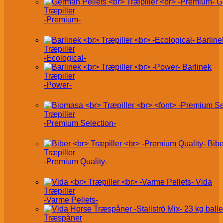
G
Træpiller
-Premium-
Barline
Træpiller
-Ecological-
Barlinek
Træpiller
-Power-
Træpiller
-Premium Selection-
Bibe
Træpiller
-Premium Quality-
Vida
Træpiller
-Varme Pellets-
Træspåner