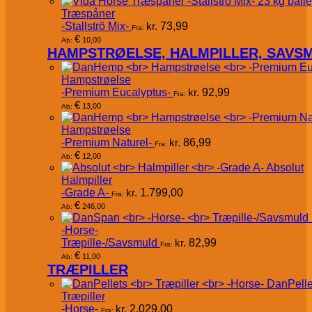
Træspåner
-Stallströ Mix-
kr.
73,99
Fra:
€
10,00
Ab:
HAMPSTRØELSE, HALMPILLER, SAVS
Hampstrøelse
-Premium Eucalyptus-
kr.
92,99
Fra:
€
13,00
Ab:
Hampstrøelse
-Premium Naturel-
kr.
86,99
Fra:
€
12,00
Ab:
Absolut
Halmpiller
-Grade A-
kr.
1.799,00
Fra:
€
246,00
Ab:
-Horse-
Træpille-/Savsmuld
kr.
82,99
Fra:
€
11,00
Ab:
TRÆPILLER
DanPelle
Træpiller
-Horse-
kr.
2.029,00
Fra: