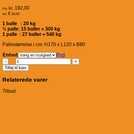
kr.
192,00
Fra:
€
26,00
Ab:
1 balle : 20 kg
½ palle: 15 baller = 300 kg
1 palle : 27 baller = 540 kg
Pallestørrelse i cm: H170 x L120 x B80
Enhed
Ryd
PRE
ALPIN
Tilføj til kurv
Aspero
antal
Relaterede varer
Tilbud