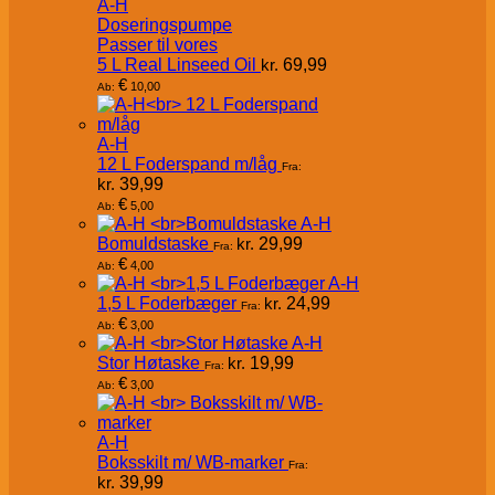
A-H
Doseringspumpe
Passer til vores
5 L Real Linseed Oil
kr.
69,99
€
10,00
Ab:
A-H
12 L Foderspand m/låg
Fra:
kr.
39,99
€
5,00
Ab:
A-H
Bomuldstaske
kr.
29,99
Fra:
€
4,00
Ab:
A-H
1,5 L Foderbæger
kr.
24,99
Fra:
€
3,00
Ab:
A-H
Stor Høtaske
kr.
19,99
Fra:
€
3,00
Ab:
A-H
Boksskilt m/ WB-marker
Fra:
kr.
39,99