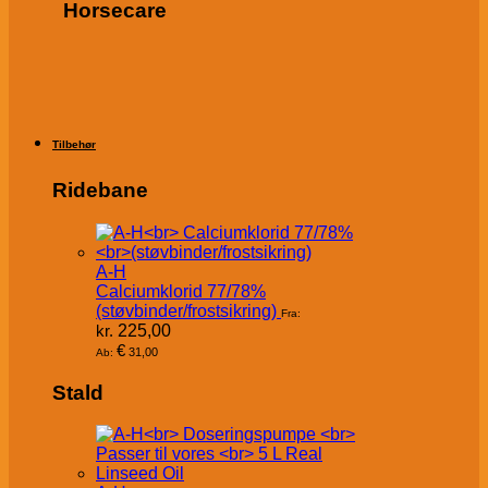
Horsecare
Tilbehør
Ridebane
A-H
Calciumklorid 77/78%
(støvbinder/frostsikring)
Fra:
kr.
225,00
€
31,00
Ab:
Stald