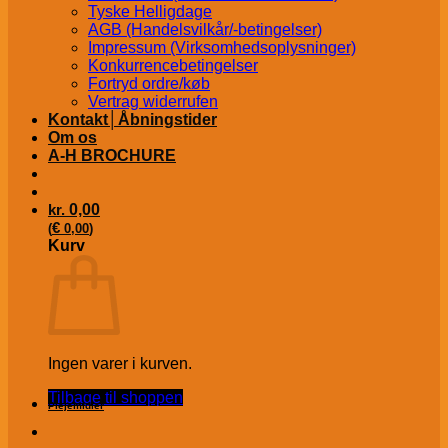
Tyske Helligdage
AGB (Handelsvilkår/-betingelser)
Impressum (Virksomhedsoplysninger)
Konkurrencebetingelser
Fortryd ordre/køb
Vertrag widerrufen
Kontakt│Åbningstider
Om os
A-H BROCHURE
kr.
0,00
€
(
0,00
)
Kurv
Ingen varer i kurven.
Tilbage til shoppen
Plejemidler