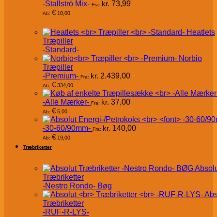
-Stallströ Mix-
kr.
73,99
Fra:
€
10,00
Ab:
Heatlets
Træpiller
-Standard-
Norbio
Træpiller
-Premium-
kr.
2.439,00
Fra:
€
334,00
Ab:
-Alle Mærker-
kr.
37,00
Fra:
€
5,00
Ab:
-30-60/90mm-
kr.
140,00
Fra:
€
19,00
Ab:
Træbriketter
Absol
Træbriketter
-Nestro Rondo- Bøg
Abs
Træbriketter
-RUF-R-LYS-