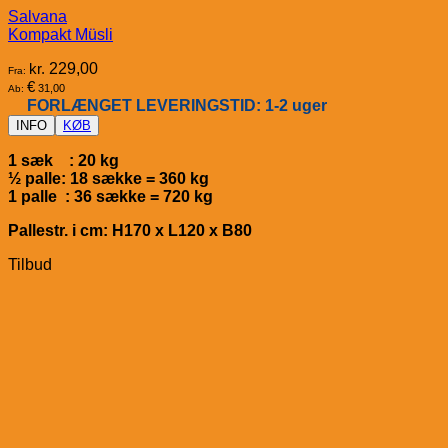
Salvana
Kompakt Müsli
kr.
229,00
Fra:
€
31,00
Ab:
FORLÆNGET LEVERINGSTID: 1-2 uger
INFO
KØB
1 sæk : 20 kg
½ palle: 18 sække = 360 kg
1 palle : 36 sække = 720 kg
Pallestr. i cm: H170 x L120 x B80
Tilbud