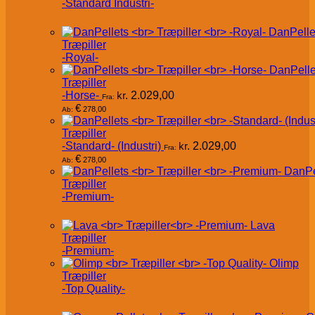
-Standard Industri-
DanPelle
Træpiller
-Royal-
DanPelle
Træpiller
-Horse-
kr.
2.029,00
Fra:
€
278,00
Ab:
Træpiller
-Standard- (Industri)
kr.
2.029,00
Fra:
€
278,00
Ab:
DanPe
Træpiller
-Premium-
Lava
Træpiller
-Premium-
Olimp
Træpiller
-Top Quality-