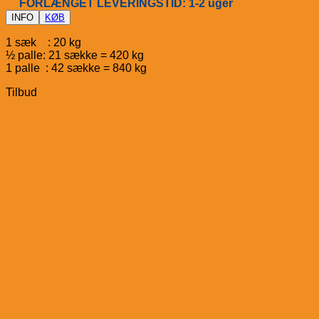
FORLÆNGET LEVERINGSTID: 1-2 uger
INFO
KØB
1 sæk : 20 kg
½ palle: 21 sække = 420 kg
1 palle : 42 sække = 840 kg
Tilbud