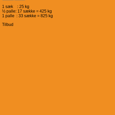
1 sæk : 25 kg
½ palle: 17 sække = 425 kg
1 palle : 33 sække = 825 kg
Tilbud