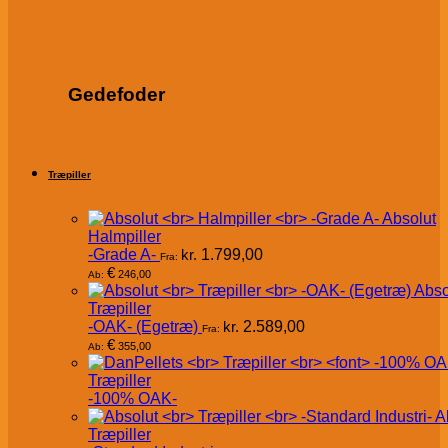
Gedefoder
Træpiller
Absolut
Halmpiller
-Grade A-
kr.
1.799,00
Fra:
€
246,00
Ab:
Abso
Træpiller
-OAK- (Egetræ)
kr.
2.589,00
Fra:
€
355,00
Ab:
Træpiller
-100% OAK-
A
Træpiller