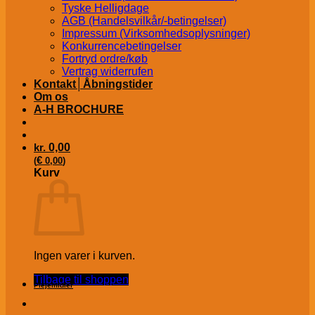
Tyske Helligdage
AGB (Handelsvilkår/-betingelser)
Impressum (Virksomhedsoplysninger)
Konkurrencebetingelser
Fortryd ordre/køb
Vertrag widerrufen
Kontakt│Åbningstider
Om os
A-H BROCHURE
kr.
0,00
€
(
0,00
)
Kurv
Ingen varer i kurven.
Tilbage til shoppen
Plejemidler