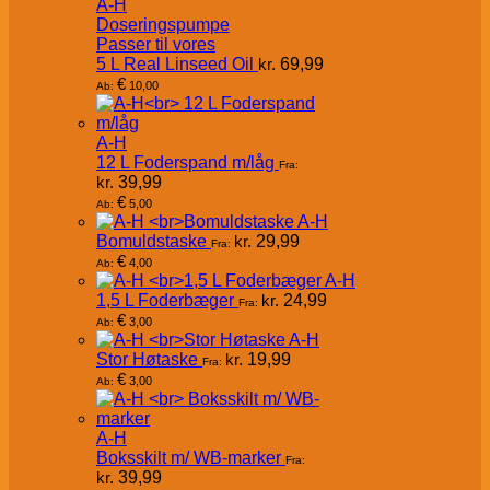
A-H
Doseringspumpe
Passer til vores
5 L Real Linseed Oil
kr.
69,99
€
10,00
Ab:
A-H
12 L Foderspand m/låg
Fra:
kr.
39,99
€
5,00
Ab:
A-H
Bomuldstaske
kr.
29,99
Fra:
€
4,00
Ab:
A-H
1,5 L Foderbæger
kr.
24,99
Fra:
€
3,00
Ab:
A-H
Stor Høtaske
kr.
19,99
Fra:
€
3,00
Ab:
A-H
Boksskilt m/ WB-marker
Fra:
kr.
39,99