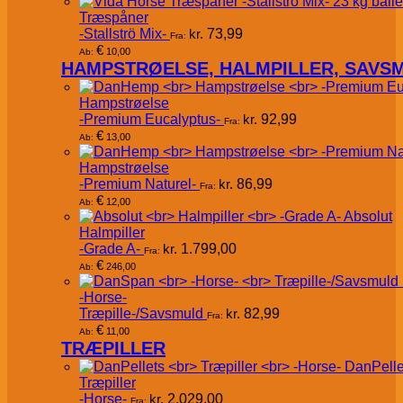
Træspåner
-Stallströ Mix-
kr.
73,99
Fra:
€
10,00
Ab:
HAMPSTRØELSE, HALMPILLER, SAVS
Hampstrøelse
-Premium Eucalyptus-
kr.
92,99
Fra:
€
13,00
Ab:
Hampstrøelse
-Premium Naturel-
kr.
86,99
Fra:
€
12,00
Ab:
Absolut
Halmpiller
-Grade A-
kr.
1.799,00
Fra:
€
246,00
Ab:
-Horse-
Træpille-/Savsmuld
kr.
82,99
Fra:
€
11,00
Ab:
TRÆPILLER
DanPelle
Træpiller
-Horse-
kr.
2.029,00
Fra: