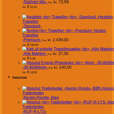
-Stallströ Mix-
kr.
73,99
Fra:
€
10,00
Ab:
Heatlets
Træpiller
-Standard-
Norbio
Træpiller
-Premium-
kr.
2.439,00
Fra:
€
334,00
Ab:
-Alle Mærker-
kr.
37,00
Fra:
€
5,00
Ab:
-30-60/90mm-
kr.
140,00
Fra:
€
19,00
Ab:
Træbriketter
Absol
Træbriketter
-Nestro Rondo- Bøg
Abs
Træbriketter
-RUF-R-LYS-