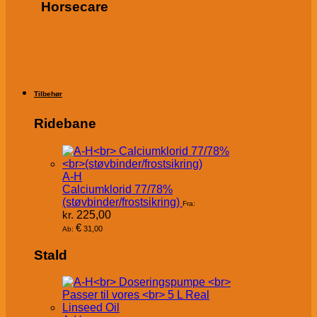
Horsecare
Tilbehør
Ridebane
A-H
Calciumklorid 77/78%
(støvbinder/frostsikring)
Fra:
kr.
225,00
€
31,00
Ab:
Stald