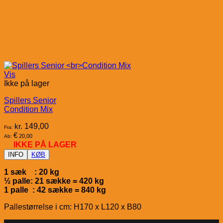
Vis
Ikke på lager
Spillers Senior
Condition Mix
kr.
149,00
Fra:
€
20,00
Ab:
IKKE PÅ LAGER
INFO
KØB
1 sæk : 20 kg
½ palle: 21 sække = 420 kg
1 palle : 42 sække = 840 kg
Pallestørrelse i cm: H170 x L120 x B80