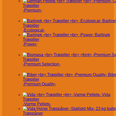
G
Træpiller
-Premium-
Barline
Træpiller
-Ecological-
Barlinek
Træpiller
-Power-
Træpiller
-Premium Selection-
Bibe
Træpiller
-Premium Quality-
Vida
Træpiller
-Varme Pellets-
Træspåner