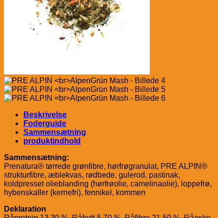
Beskrivelse
Foderguide
Sammensætning
produktindhold
Sammensætning:
Prenatura® tørrede grønfibre, hørfrøgranulat, PRE ALPIN®
strukturfibre, æblekvas, rødbede, gulerod, pastinak,
koldpresset olieblanding (hørfrøolie, camelinaolie), loppefrø,
hybenskaller (kernefri), fennikel, kommen
Deklaration
Råprotein 13,30 %, Råfedt 5,70 %, Råfibre 21,50 %, Råaske