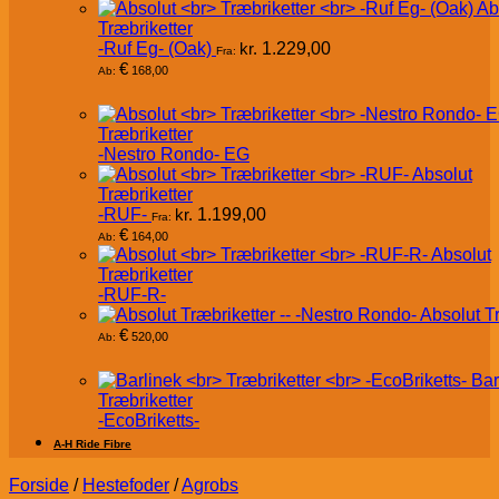
Ab
Træbriketter
-Ruf Eg- (Oak)
kr.
1.229,00
Fra:
€
168,00
Ab:
Træbriketter
-Nestro Rondo- EG
Absolut
Træbriketter
-RUF-
kr.
1.199,00
Fra:
€
164,00
Ab:
Absolut
Træbriketter
-RUF-R-
Absolut T
€
520,00
Ab:
Bar
Træbriketter
-EcoBriketts-
A-H Ride Fibre
Forside
/
Hestefoder
/
Agrobs