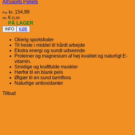
AllSports Pellets
kr.
154,99
Fra:
€
21,00
Ab:
PÅ LAGER
INFO
KØB
Olierig sportsfoder
Til heste i middel til hårdt arbejde
Ekstra energi og sundt udseende
Proteiner og magnesium af høj kvalitet og naturligt E-
vitamin.
Smidige og kraftfulde muskler
Hørfrø til en blank pels
Ølgær til en sund tarmflora
Naturlige antioxidanter
Tilbud