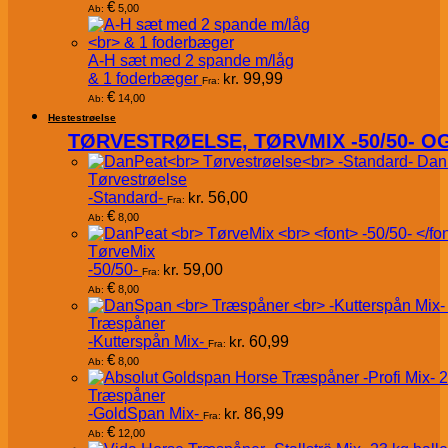
€
5,00
Ab:
A-H sæt med 2 spande m/låg
& 1 foderbæger
kr.
99,99
Fra:
€
14,00
Ab:
Hestestrøelse
TØRVESTRØELSE, TØRVMIX -50/50- 
Dan
Tørvestrøelse
-Standard-
kr.
56,00
Fra:
€
8,00
Ab:
TørveMix
-50/50-
kr.
59,00
Fra:
€
8,00
Ab:
Træspåner
-Kutterspån Mix-
kr.
60,99
Fra:
€
8,00
Ab:
Træspåner
-GoldSpan Mix-
kr.
86,99
Fra:
€
12,00
Ab: