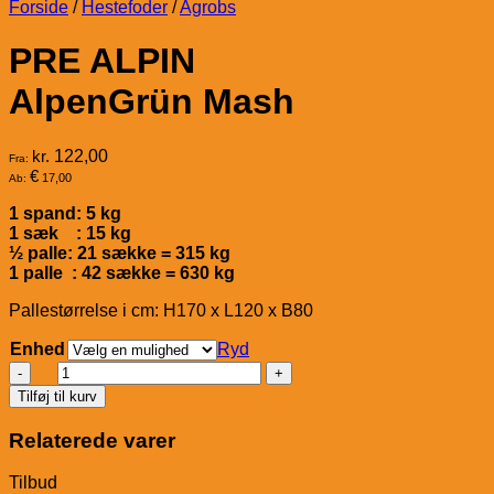
Forside
/
Hestefoder
/
Agrobs
PRE ALPIN
AlpenGrün Mash
kr.
122,00
Fra:
€
17,00
Ab:
1 spand: 5 kg
1 sæk : 15 kg
½ palle: 21 sække = 315 kg
1 palle : 42 sække = 630 kg
Pallestørrelse i cm: H170 x L120 x B80
Enhed
Ryd
PRE
ALPIN
Tilføj til kurv
AlpenGrün
Mash
Relaterede varer
antal
Tilbud