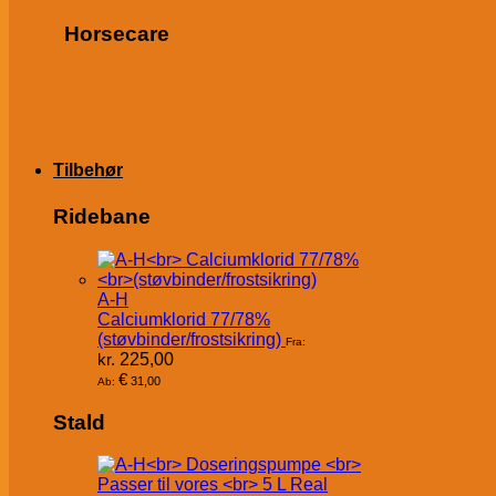
Horsecare
Tilbehør
Ridebane
A-H
Calciumklorid 77/78%
(støvbinder/frostsikring)
Fra:
kr.
225,00
€
31,00
Ab:
Stald