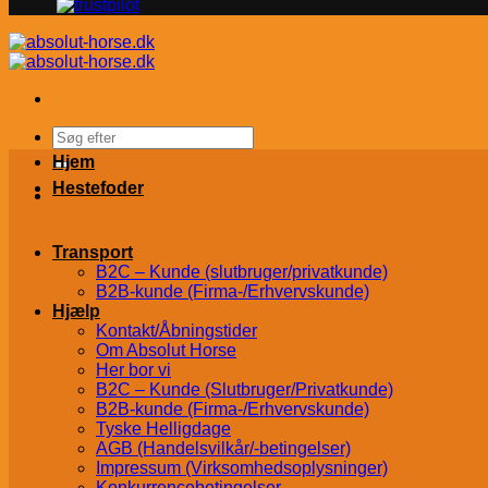
Søg
efter:
Hjem
Hestefoder
Transport
B2C – Kunde (slutbruger/privatkunde)
B2B-kunde (Firma-/Erhvervskunde)
Hjælp
Kontakt/Åbningstider
Om Absolut Horse
Her bor vi
B2C – Kunde (Slutbruger/Privatkunde)
B2B-kunde (Firma-/Erhvervskunde)
Tyske Helligdage
AGB (Handelsvilkår/-betingelser)
Impressum (Virksomhedsoplysninger)
Konkurrencebetingelser