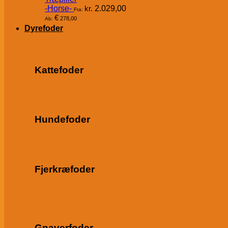
-Horse-
kr.
2.029,00
Fra:
€
278,00
Ab:
Dyrefoder
Kattefoder
Hundefoder
Fjerkræfoder
Gnaverfoder