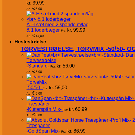
kr.
39,99
€
5,00
Ab:
A-H sæt med 2 spande m/låg
& 1 foderbæger
kr.
99,99
Fra:
€
14,00
Ab:
Hestestrøelse
TØRVESTRØELSE, TØRVMIX -50/50- 
Dan
Tørvestrøelse
-Standard-
kr.
56,00
Fra:
€
8,00
Ab:
TørveMix
-50/50-
kr.
59,00
Fra:
€
8,00
Ab:
Træspåner
-Kutterspån Mix-
kr.
60,99
Fra:
€
8,00
Ab:
Træspåner
-GoldSpan Mix-
kr.
86,99
Fra: