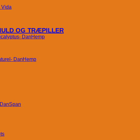
Vida
MULD OG TRÆPILLER
DanHemp
DanHemp
DanSpan
ts