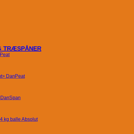
OG TRÆSPÅNER
Peat
DanPeat
DanSpan
Absolut