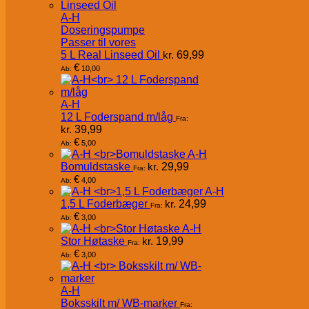
A-H
Doseringspumpe
Passer til vores
5 L Real Linseed Oil
kr.
69,99
€
10,00
Ab:
A-H
12 L Foderspand m/låg
Fra:
kr.
39,99
€
5,00
Ab:
A-H
Bomuldstaske
kr.
29,99
Fra:
€
4,00
Ab:
A-H
1,5 L Foderbæger
kr.
24,99
Fra:
€
3,00
Ab:
A-H
Stor Høtaske
kr.
19,99
Fra:
€
3,00
Ab:
A-H
Boksskilt m/ WB-marker
Fra: