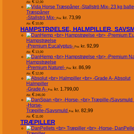
€
12,00
Ab:
Træspåner
-Stallströ Mix-
kr.
73,99
Fra:
€
10,00
Ab:
HAMPSTRØELSE, HALMPILLER, SAVS
Hampstrøelse
-Premium Eucalyptus-
kr.
92,99
Fra:
€
13,00
Ab:
Hampstrøelse
-Premium Naturel-
kr.
86,99
Fra:
€
12,00
Ab:
Absolut
Halmpiller
-Grade A-
kr.
1.799,00
Fra:
€
246,00
Ab:
-Horse-
Træpille-/Savsmuld
kr.
82,99
Fra:
€
11,00
Ab:
TRÆPILLER
DanPelle
Træpiller