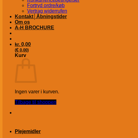
Fortryd ordre/køb
Vertrag widerrufen
Kontakt│Åbningstider
Om os
A-H BROCHURE
kr.
0,00
€
(
0,00
)
Kurv
Ingen varer i kurven.
Tilbage til shoppen
Plejemidler