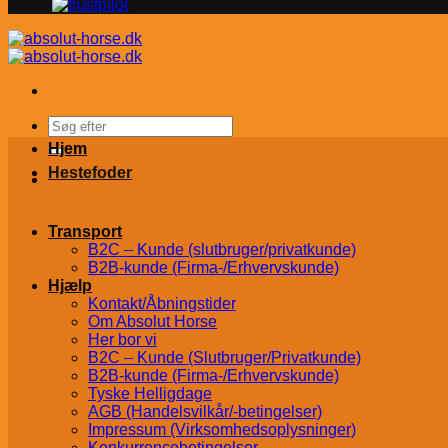
Søg
efter:
Hjem
Hestefoder
Transport
B2C – Kunde (slutbruger/privatkunde)
B2B-kunde (Firma-/Erhvervskunde)
Hjælp
Kontakt/Åbningstider
Om Absolut Horse
Her bor vi
B2C – Kunde (Slutbruger/Privatkunde)
B2B-kunde (Firma-/Erhvervskunde)
Tyske Helligdage
AGB (Handelsvilkår/-betingelser)
Impressum (Virksomhedsoplysninger)
Konkurrencebetingelser