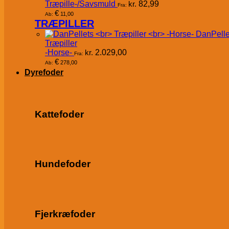
Træpille-/Savsmuld
kr.
82,99
Fra:
€
11,00
Ab:
TRÆPILLER
DanPelle
Træpiller
-Horse-
kr.
2.029,00
Fra:
€
278,00
Ab:
Dyrefoder
Kattefoder
Hundefoder
Fjerkræfoder