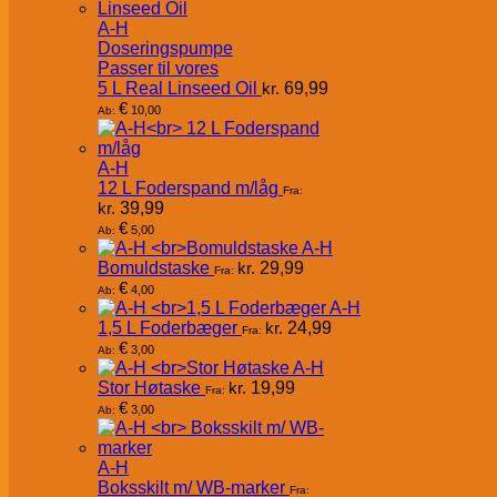
A-H
Doseringspumpe
Passer til vores
5 L Real Linseed Oil
kr.
69,99
€
10,00
Ab:
A-H
12 L Foderspand m/låg
Fra:
kr.
39,99
€
5,00
Ab:
A-H
Bomuldstaske
kr.
29,99
Fra:
€
4,00
Ab:
A-H
1,5 L Foderbæger
kr.
24,99
Fra:
€
3,00
Ab:
A-H
Stor Høtaske
kr.
19,99
Fra:
€
3,00
Ab:
A-H
Boksskilt m/ WB-marker
Fra: