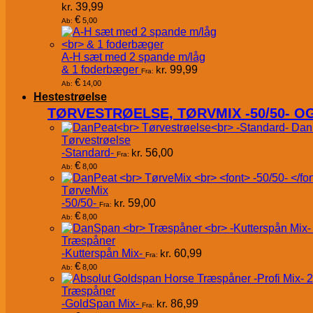
kr.
39,99
€
5,00
Ab:
A-H sæt med 2 spande m/låg
& 1 foderbæger
kr.
99,99
Fra:
€
14,00
Ab:
Hestestrøelse
TØRVESTRØELSE, TØRVMIX -50/50- 
Dan
Tørvestrøelse
-Standard-
kr.
56,00
Fra:
€
8,00
Ab:
TørveMix
-50/50-
kr.
59,00
Fra:
€
8,00
Ab:
Træspåner
-Kutterspån Mix-
kr.
60,99
Fra:
€
8,00
Ab:
Træspåner
-GoldSpan Mix-
kr.
86,99
Fra: