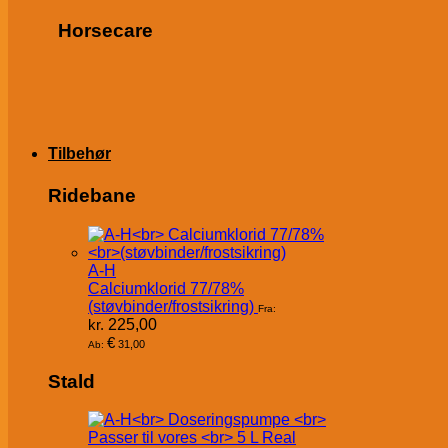
Horsecare
Tilbehør
Ridebane
A-H
Calciumklorid 77/78%
(støvbinder/frostsikring)
Fra:
kr.
225,00
€
31,00
Ab:
Stald