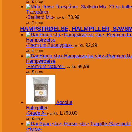
€
12,00
Ab:
Træspåner
-Stallströ Mix-
kr.
73,99
Fra:
€
10,00
Ab:
HAMPSTRØELSE, HALMPILLER, SAVS
Hampstrøelse
-Premium Eucalyptus-
kr.
92,99
Fra:
€
13,00
Ab:
Hampstrøelse
-Premium Naturel-
kr.
86,99
Fra:
€
12,00
Ab:
Absolut
Halmpiller
-Grade A-
kr.
1.799,00
Fra:
€
246,00
Ab:
-Horse-