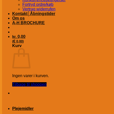
Fortryd ordre/køb
Vertrag widerrufen
Kontakt│Åbningstider
Om os
A-H BROCHURE
kr.
0,00
€
(
0,00
)
Kurv
Ingen varer i kurven.
Tilbage til shoppen
Plejemidler