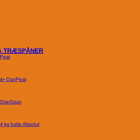
OG TRÆSPÅNER
Peat
DanPeat
DanSpan
Absolut