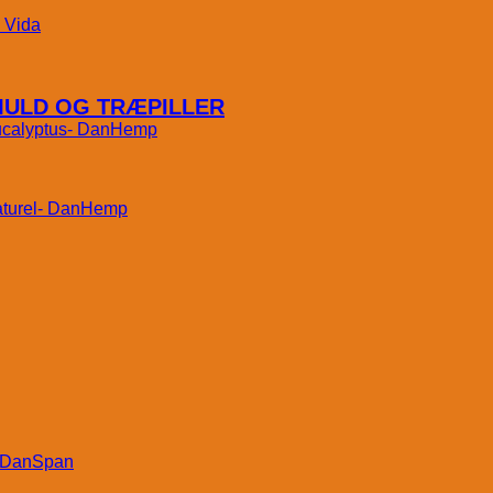
Vida
MULD OG TRÆPILLER
DanHemp
DanHemp
DanSpan