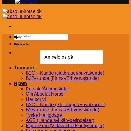
Søg
Hjem
efter:
Hestefoder
Transport
B2C – Kunde (slutbruger/privatkunde)
B2B-kunde (Firma-/Erhvervskunde)
Hjælp
Kontakt/Åbningstider
Om Absolut Horse
Her bor vi
B2C – Kunde (Slutbruger/Privatkunde)
B2B-kunde (Firma-/Erhvervskunde)
Tyske Helligdage
AGB (Handelsvilkår/-betingelser)
Impressum (Virksomhedsoplysninger)
Konkurrencebetingelser