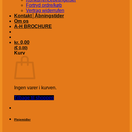
Fortryd ordre/køb
Vertrag widerrufen
Kontakt│Åbningstider
Om os
A-H BROCHURE
kr.
0,00
€
(
0,00
)
Kurv
Ingen varer i kurven.
Tilbage til shoppen
Plejemidler