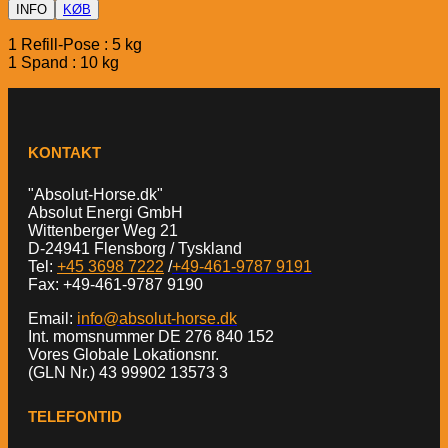
INFO
KØB
1 Refill-Pose : 5 kg
1 Spand : 10 kg
KONTAKT
"Absolut-Horse.dk"
Absolut Energi GmbH
Wittenberger Weg 21
D-24941 Flensborg / Tyskland
Tel:
+45 3698 7222
/
+49-461-9787 9191
Fax: +49-461-9787 9190
Email:
info@absolut-horse.dk
Int. momsnummer DE 276 840 152
Vores Globale Lokationsnr.
(GLN Nr.) 43 99902 13573 3
TELEFONTID