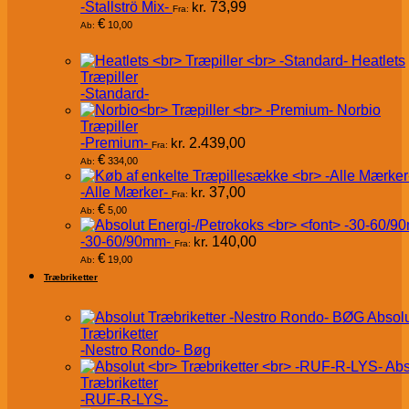
-Stallströ Mix-
kr.
73,99
Fra:
€
10,00
Ab:
Heatlets
Træpiller
-Standard-
Norbio
Træpiller
-Premium-
kr.
2.439,00
Fra:
€
334,00
Ab:
-Alle Mærker-
kr.
37,00
Fra:
€
5,00
Ab:
-30-60/90mm-
kr.
140,00
Fra:
€
19,00
Ab:
Træbriketter
Absol
Træbriketter
-Nestro Rondo- Bøg
Abs
Træbriketter
-RUF-R-LYS-