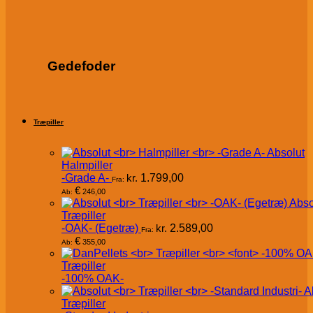
Gedefoder
Træpiller
Absolut
Halmpiller
-Grade A-
kr.
1.799,00
Fra:
€
246,00
Ab:
Abso
Træpiller
-OAK- (Egetræ)
kr.
2.589,00
Fra:
€
355,00
Ab:
Træpiller
-100% OAK-
A
Træpiller