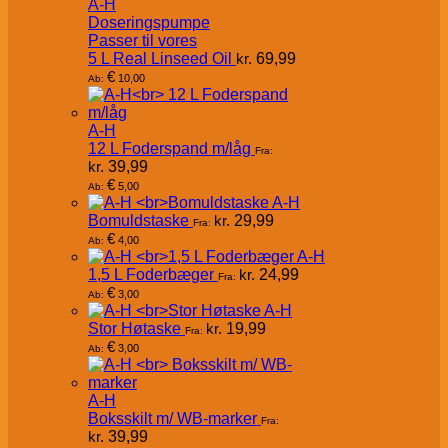
A-H
Doseringspumpe
Passer til vores
5 L Real Linseed Oil
kr.
69,99
€
10,00
Ab:
A-H
12 L Foderspand m/låg
Fra:
kr.
39,99
€
5,00
Ab:
A-H
Bomuldstaske
kr.
29,99
Fra:
€
4,00
Ab:
A-H
1,5 L Foderbæger
kr.
24,99
Fra:
€
3,00
Ab:
A-H
Stor Høtaske
kr.
19,99
Fra:
€
3,00
Ab:
A-H
Boksskilt m/ WB-marker
Fra:
kr.
39,99