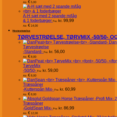
€
5,00
Ab:
A-H sæt med 2 spande m/låg
& 1 foderbæger
kr.
99,99
Fra:
€
14,00
Ab:
Hestestrøelse
TØRVESTRØELSE, TØRVMIX -50/50- 
Dan
Tørvestrøelse
-Standard-
kr.
56,00
Fra:
€
8,00
Ab:
TørveMix
-50/50-
kr.
59,00
Fra:
€
8,00
Ab:
Træspåner
-Kutterspån Mix-
kr.
60,99
Fra:
€
8,00
Ab:
Træspåner
-GoldSpan Mix-
kr.
86,99
Fra:
€
12,00
Ab: