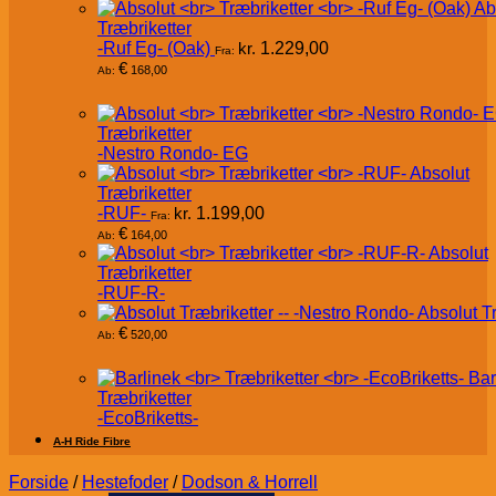
Ab
Træbriketter
-Ruf Eg- (Oak)
kr.
1.229,00
Fra:
€
168,00
Ab:
Træbriketter
-Nestro Rondo- EG
Absolut
Træbriketter
-RUF-
kr.
1.199,00
Fra:
€
164,00
Ab:
Absolut
Træbriketter
-RUF-R-
Absolut T
€
520,00
Ab:
Bar
Træbriketter
-EcoBriketts-
A-H Ride Fibre
Forside
/
Hestefoder
/
Dodson & Horrell