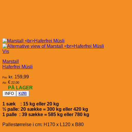
Vis
Marstall
Haferfrei Müsli
kr.
159,99
Fra:
€
22,00
Ab:
PÅ LAGER
INFO
KØB
1 sæk : 15 kg eller 20 kg
½ palle: 20 sække = 300 kg eller 420 kg
1 palle : 39 sække = 585 kg eller 780 kg
Pallestørrelse i cm: H170 x L120 x B80