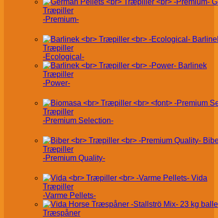
G
Træpiller
-Premium-
Barline
Træpiller
-Ecological-
Barlinek
Træpiller
-Power-
Træpiller
-Premium Selection-
Bibe
Træpiller
-Premium Quality-
Vida
Træpiller
-Varme Pellets-
Træspåner