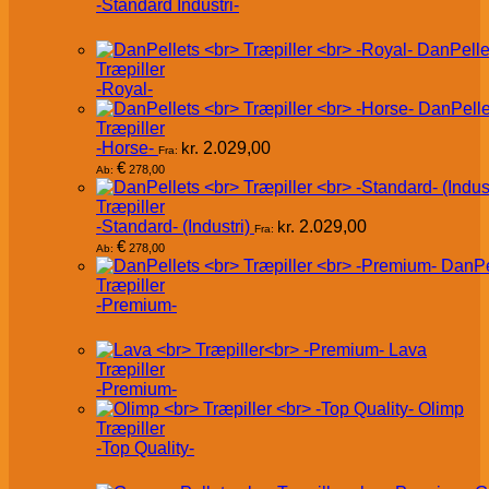
-Standard Industri-
DanPelle
Træpiller
-Royal-
DanPelle
Træpiller
-Horse-
kr.
2.029,00
Fra:
€
278,00
Ab:
Træpiller
-Standard- (Industri)
kr.
2.029,00
Fra:
€
278,00
Ab:
DanPe
Træpiller
-Premium-
Lava
Træpiller
-Premium-
Olimp
Træpiller
-Top Quality-