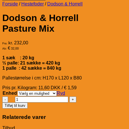
Forside
/
Hestefoder
/
Dodson & Horrell
Dodson & Horrell
Pasture Mix
kr.
232,00
Fra:
€
32,00
Ab:
1 sæk : 20 kg
½ palle: 21 sække = 420 kg
1 palle : 42 sække = 840 kg
Pallestørrelse i cm: H170 x L120 x B80
Pris pr. Kilogram: 11,60 DKK / € 1,59
Enhed
Ryd
Dodson
&
Tilføj til kurv
Horrell
Pasture
Relaterede varer
Mix
antal
Tilbud