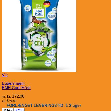
Vis
Eggersmann
EMH Cool Müsli
kr.
172,00
Fra:
€
24,00
Ab:
FORLÆNGET LEVERINGSTID: 1-2 uger
INFO
KØB