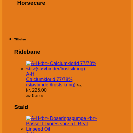
Horsecare
Tilbehør
Ridebane
A-H
Calciumklorid 77/78%
(støvbinder/frostsikring)
Fra:
kr.
225,00
€
31,00
Ab:
Stald