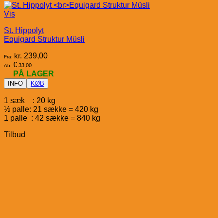
Vis
St. Hippolyt
Equigard Struktur Müsli
kr.
239,00
Fra:
€
33,00
Ab:
PÅ LAGER
INFO
KØB
1 sæk : 20 kg
½ palle: 21 sække = 420 kg
1 palle : 42 sække = 840 kg
Tilbud