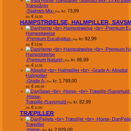
Træspåner
-Stallströ Mix-
kr.
73,99
Fra:
€
10,00
Ab:
HAMPSTRØELSE, HALMPILLER, SAVS
Hampstrøelse
-Premium Eucalyptus-
kr.
92,99
Fra:
€
13,00
Ab:
Hampstrøelse
-Premium Naturel-
kr.
86,99
Fra:
€
12,00
Ab:
Absolut
Halmpiller
-Grade A-
kr.
1.799,00
Fra:
€
246,00
Ab:
-Horse-
Træpille-/Savsmuld
kr.
82,99
Fra:
€
11,00
Ab:
TRÆPILLER
DanPelle
Træpiller
-Horse-
kr.
2.029,00
Fra: