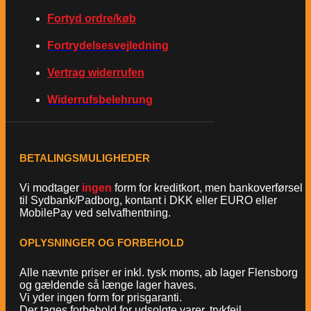
Fortyd ordre/køb
Fortrydelsesvejledning
Vertrag widerrufen
Widerrufsbelehrung
BETALINGSMULIGHEDER
Vi modtager
ingen
form for kreditkort, men bankoverførsel
til Sydbank/Padborg, kontant i DKK eller EURO eller
MobilePay ved selvafhentning.
OPLYSNINGER OG FORBEHOLD
Alle nævnte priser er inkl. tysk moms, ab lager Flensborg
og gældende så længe lager haves.
Vi yder ingen form for prisgaranti.
Der tages forbehold for udsolgte varer, trykfejl