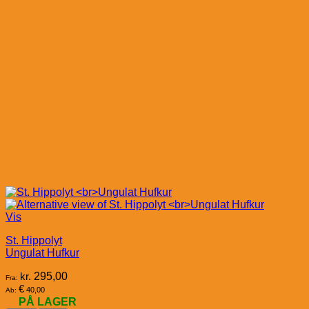
Vis
St. Hippolyt
Ungulat Hufkur
kr.
295,00
Fra:
€
40,00
Ab:
PÅ LAGER