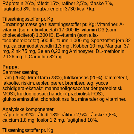
Råprotein 26%, råfedt 15%, råfiber 2,5%, råaske 7%,
fugtighed 8%, brugbar energi 3730 kcal / kg.
Tilsætningsstoffer pr. Kg
Ernæringsmæssige tilsætningsstoffer pr. Kg: Vitaminer: A-
vitamin (som retinylacetat) 17.000 IE, vitamin D3 (som
cholecalciferol) 1.300 IE, E-vitamin (som alfa-
tocopherolacetat) 500 IE, taurin 1.000 mg Sporstoffer: jern 82
mg, calciumjodat vandfri 1,3 mg , Kobber 10 mg, Mangan 37
mg, Zink 75 mg, Selen 0,23 mg Aminosyrer: DL-methionin
2,126 mg, L-Carnithin 82 mg
Puppy:
Sammensætning
Lam (26%), tørret lam (23%), fuldkornsris (20%), lammefedt,
laksolie, riskim, æbler, pærer, brombær, æg, yucca
schidigera-ekstrakt, mannanoligosaccharider (præbiotisk
MOS), fruktooligosaccharider ( præbiotisk FOS),
glukosaminsulfat, chondroitinsulfat, mineraler og vitaminer.
Analytiske komponenter
Råprotein 32%, råfedt 18%, råfiber 2,5%, råaske 7,8%,
calcium 1,8 mg, fosfor 1,2 mg, fugtighed 10%.
Tilsætningsstoffer pr. Kg