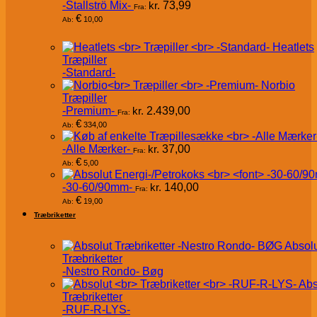
-Stallströ Mix-
kr.
73,99
Fra:
€
10,00
Ab:
Heatlets
Træpiller
-Standard-
Norbio
Træpiller
-Premium-
kr.
2.439,00
Fra:
€
334,00
Ab:
-Alle Mærker-
kr.
37,00
Fra:
€
5,00
Ab:
-30-60/90mm-
kr.
140,00
Fra:
€
19,00
Ab:
Træbriketter
Absol
Træbriketter
-Nestro Rondo- Bøg
Abs
Træbriketter
-RUF-R-LYS-