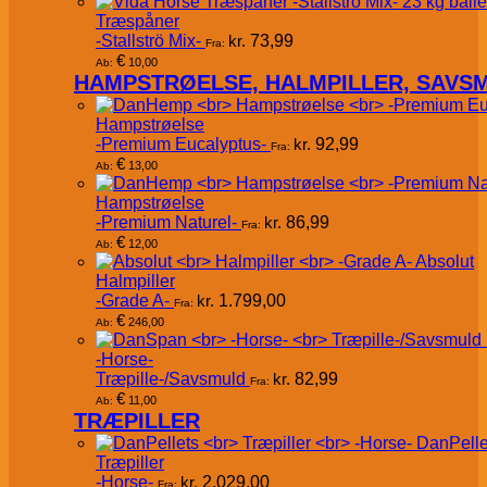
Træspåner
-Stallströ Mix-
kr.
73,99
Fra:
€
10,00
Ab:
HAMPSTRØELSE, HALMPILLER, SAVS
Hampstrøelse
-Premium Eucalyptus-
kr.
92,99
Fra:
€
13,00
Ab:
Hampstrøelse
-Premium Naturel-
kr.
86,99
Fra:
€
12,00
Ab:
Absolut
Halmpiller
-Grade A-
kr.
1.799,00
Fra:
€
246,00
Ab:
-Horse-
Træpille-/Savsmuld
kr.
82,99
Fra:
€
11,00
Ab:
TRÆPILLER
DanPelle
Træpiller
-Horse-
kr.
2.029,00
Fra: