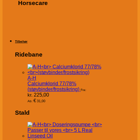
Horsecare
Tilbehør
Ridebane
A-H
Calciumklorid 77/78%
(støvbinder/frostsikring)
Fra:
kr.
225,00
€
31,00
Ab:
Stald