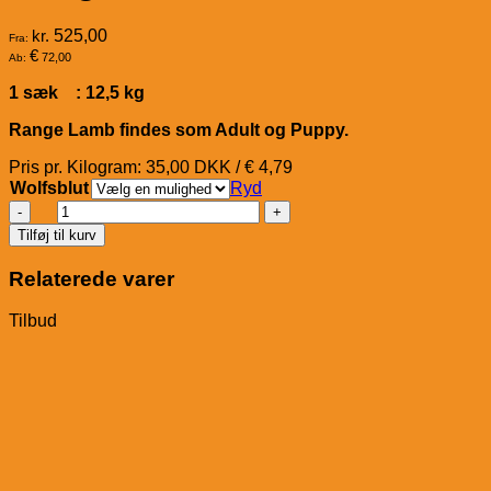
kr.
525,00
Fra:
€
72,00
Ab:
1 sæk : 12,5 kg
Range Lamb findes som Adult og Puppy.
Pris pr. Kilogram: 35,00 DKK / € 4,79
Wolfsblut
Ryd
Wolfsblut
Range
Tilføj til kurv
Lamb
antal
Relaterede varer
Tilbud