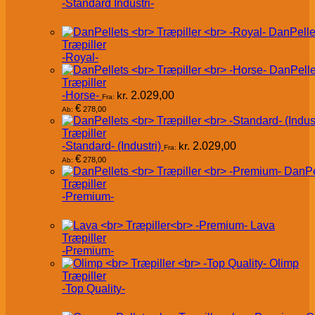
-Standard Industri-
DanPelle
Træpiller
-Royal-
DanPelle
Træpiller
-Horse-
kr.
2.029,00
Fra:
€
278,00
Ab:
Træpiller
-Standard- (Industri)
kr.
2.029,00
Fra:
€
278,00
Ab:
DanPe
Træpiller
-Premium-
Lava
Træpiller
-Premium-
Olimp
Træpiller
-Top Quality-