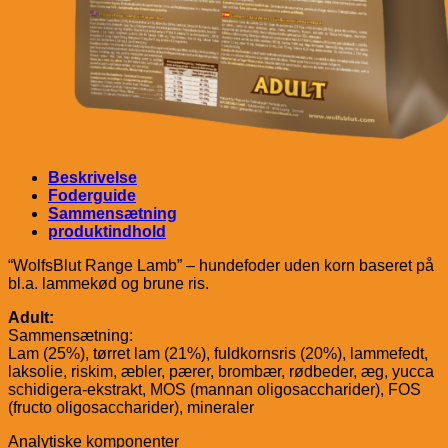
Beskrivelse
Foderguide
Sammensætning
produktindhold
“WolfsBlut Range Lamb” – hundefoder uden korn baseret på
bl.a. lammekød og brune ris.
Adult:
Sammensætning:
Lam (25%), tørret lam (21%), fuldkornsris (20%), lammefedt,
laksolie, riskim, æbler, pærer, brombær, rødbeder, æg, yucca
schidigera-ekstrakt, MOS (mannan oligosaccharider), FOS
(fructo oligosaccharider), mineraler
Analytiske komponenter