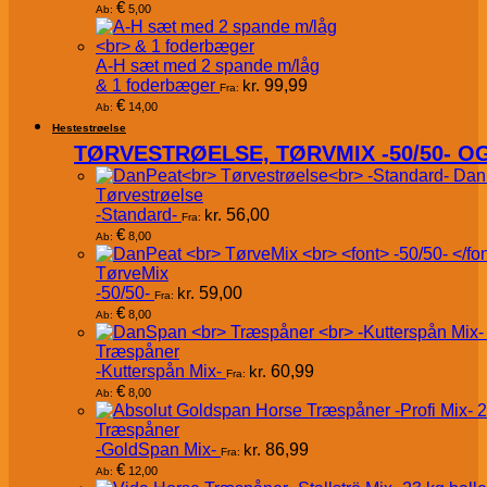
€
5,00
Ab:
A-H sæt med 2 spande m/låg
& 1 foderbæger
kr.
99,99
Fra:
€
14,00
Ab:
Hestestrøelse
TØRVESTRØELSE, TØRVMIX -50/50- 
Dan
Tørvestrøelse
-Standard-
kr.
56,00
Fra:
€
8,00
Ab:
TørveMix
-50/50-
kr.
59,00
Fra:
€
8,00
Ab:
Træspåner
-Kutterspån Mix-
kr.
60,99
Fra:
€
8,00
Ab:
Træspåner
-GoldSpan Mix-
kr.
86,99
Fra:
€
12,00
Ab: