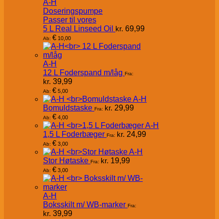
A-H
Doseringspumpe
Passer til vores
5 L Real Linseed Oil
kr.
69,99
€
10,00
Ab:
A-H
12 L Foderspand m/låg
Fra:
kr.
39,99
€
5,00
Ab:
A-H
Bomuldstaske
kr.
29,99
Fra:
€
4,00
Ab:
A-H
1,5 L Foderbæger
kr.
24,99
Fra:
€
3,00
Ab:
A-H
Stor Høtaske
kr.
19,99
Fra:
€
3,00
Ab:
A-H
Boksskilt m/ WB-marker
Fra:
kr.
39,99