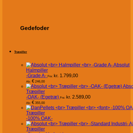
Gedefoder
Træpiller
Absolut
Halmpiller
-Grade A-
kr.
1.799,00
Fra:
€
246,00
Ab:
Abso
Træpiller
-OAK- (Egetræ)
kr.
2.589,00
Fra:
€
355,00
Ab:
Træpiller
-100% OAK-
A
Træpiller