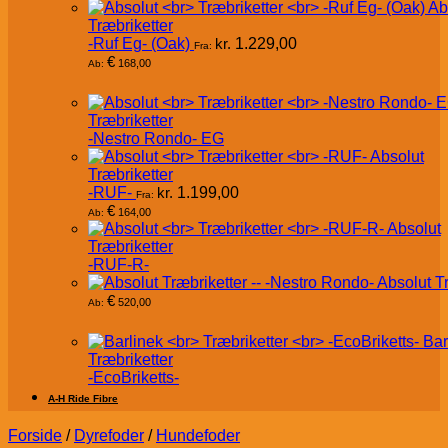
Ab
Træbriketter
-Ruf Eg- (Oak)
kr.
1.229,00
Fra:
€
168,00
Ab:
Træbriketter
-Nestro Rondo- EG
Absolut
Træbriketter
-RUF-
kr.
1.199,00
Fra:
€
164,00
Ab:
Absolut
Træbriketter
-RUF-R-
Absolut T
€
520,00
Ab:
Bar
Træbriketter
-EcoBriketts-
A-H Ride Fibre
Forside
/
Dyrefoder
/
Hundefoder