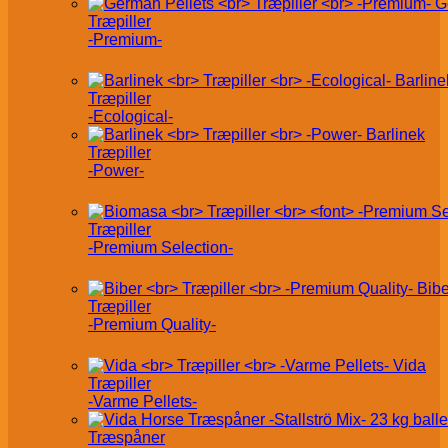
G
Træpiller
-Premium-
Barline
Træpiller
-Ecological-
Barlinek
Træpiller
-Power-
Træpiller
-Premium Selection-
Bibe
Træpiller
-Premium Quality-
Vida
Træpiller
-Varme Pellets-
Træspåner