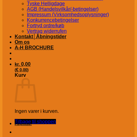
Tyske Helligdage
AGB (Handelsvilkår/-betingelser)
Impressum (Virksomhedsoplysninger)
Konkurrencebetingelser
Fortryd ordre/køb
Vertrag widerrufen
Kontakt│Åbningstider
Om os
A-H BROCHURE
kr.
0,00
€
(
0,00
)
Kurv
Ingen varer i kurven.
Tilbage til shoppen
Plejemidler