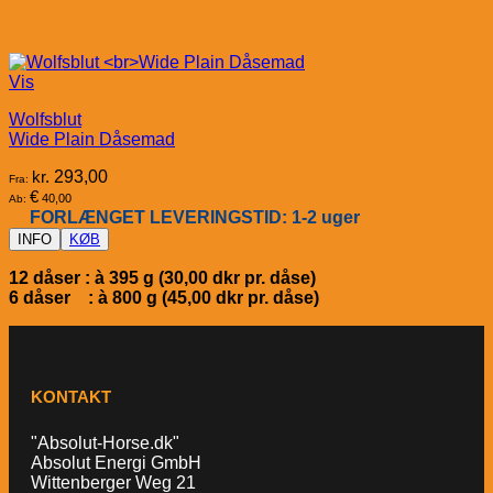
Vis
Wolfsblut
Wide Plain Dåsemad
kr.
293,00
Fra:
€
40,00
Ab:
FORLÆNGET LEVERINGSTID: 1-2 uger
INFO
KØB
12 dåser : à 395 g (30,00 dkr pr. dåse)
6 dåser : à 800 g (45,00 dkr pr. dåse)
KONTAKT
"Absolut-Horse.dk"
Absolut Energi GmbH
Wittenberger Weg 21