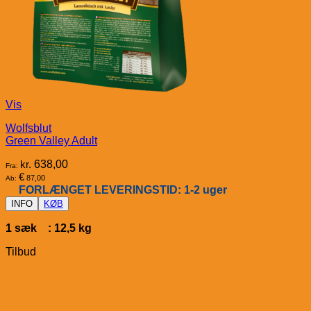
Vis
Wolfsblut
Green Valley Adult
kr.
638,00
Fra:
€
87,00
Ab:
FORLÆNGET LEVERINGSTID: 1-2 uger
INFO
KØB
1 sæk : 12,5 kg
Tilbud