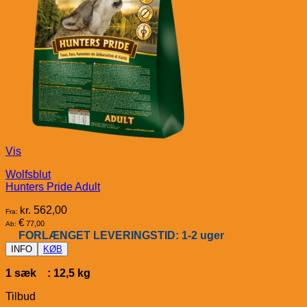
Vis
Wolfsblut
Hunters Pride Adult
kr.
562,00
Fra:
€
77,00
Ab:
FORLÆNGET LEVERINGSTID: 1-2 uger
INFO
KØB
1 sæk : 12,5 kg
Tilbud