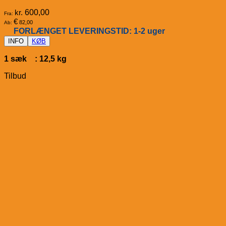
kr.
600,00
Fra:
€
82,00
Ab:
FORLÆNGET LEVERINGSTID: 1-2 uger
INFO
KØB
1 sæk : 12,5 kg
Tilbud