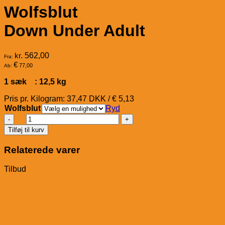
Wolfsblut
Down Under Adult
kr.
562,00
Fra:
€
77,00
Ab:
1 sæk : 12,5 kg
Pris pr. Kilogram: 37,47 DKK / € 5,13
Wolfsblut
Ryd
Wolfsblut
Down
Tilføj til kurv
Under
Adult
Relaterede varer
antal
Tilbud