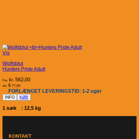
Vis
Wolfsblut
Hunters Pride Adult
kr.
562,00
Fra:
€
77,00
Ab:
FORLÆNGET LEVERINGSTID: 1-2 uger
INFO
KØB
1 sæk : 12,5 kg
KONTAKT