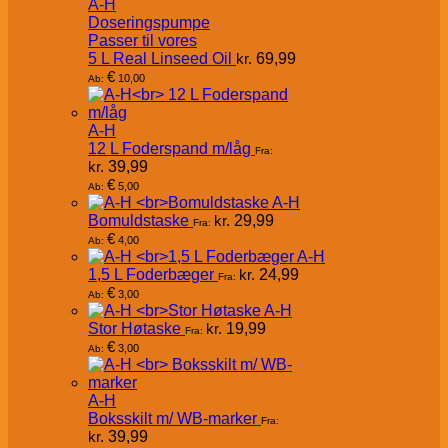
A-H
Doseringspumpe
Passer til vores
5 L Real Linseed Oil
kr.
69,99
€
10,00
Ab:
A-H
12 L Foderspand m/låg
Fra:
kr.
39,99
€
5,00
Ab:
A-H
Bomuldstaske
kr.
29,99
Fra:
€
4,00
Ab:
A-H
1,5 L Foderbæger
kr.
24,99
Fra:
€
3,00
Ab:
A-H
Stor Høtaske
kr.
19,99
Fra:
€
3,00
Ab:
A-H
Boksskilt m/ WB-marker
Fra:
kr.
39,99