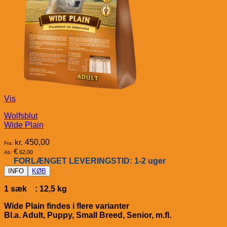
Vis
Wolfsblut
Wide Plain
kr.
450,00
Fra:
€
62,00
Ab:
FORLÆNGET LEVERINGSTID: 1-2 uger
INFO
KØB
1 sæk : 12,5 kg
Wide Plain findes i flere varianter
Bl.a. Adult, Puppy, Small Breed, Senior, m.fl.