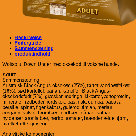
Beskrivelse
Foderguide
Sammensætning
produktindhold
Wolfsblut Down Under med oksekød til voksne hunde.
Adult:
Sammensætning
Australsk Black Angus-oksekød (25%), tørret vandbøffelkød
(16%), sød kartoffel, banan, kartoffel, Black Angus-
oksekødsfedt (7%), græskar, moringa, kikærter, ærteprotein,
mineraler, rødbeder, jordskok, pastinak, quinoa, papaya,
persille, spinat, figenkaktus, gulerod, timian, merian,
oregano, salvie, brombær, hindbær, blåbær, solbær,
hyldebær, aronia bær, hørfrø, tomater, brændenælde, tjørn,
mælkebøtte, ginseng
Analytiske komponenter