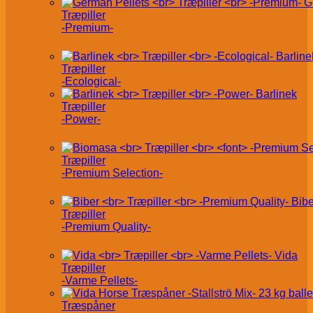
G
Træpiller
-Premium-
Barline
Træpiller
-Ecological-
Barlinek
Træpiller
-Power-
Træpiller
-Premium Selection-
Bibe
Træpiller
-Premium Quality-
Vida
Træpiller
-Varme Pellets-
Træspåner