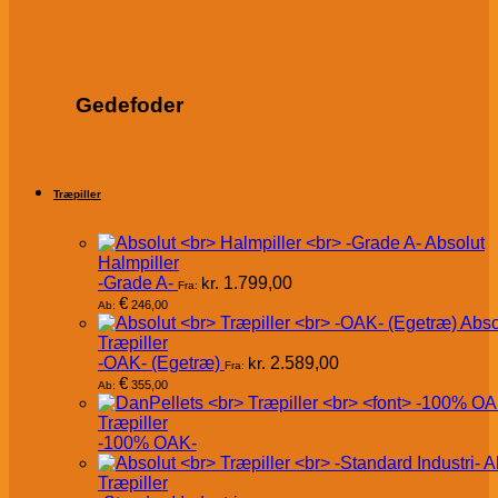
Gedefoder
Træpiller
Absolut
Halmpiller
-Grade A-
kr.
1.799,00
Fra:
€
246,00
Ab:
Abso
Træpiller
-OAK- (Egetræ)
kr.
2.589,00
Fra:
€
355,00
Ab:
Træpiller
-100% OAK-
A
Træpiller