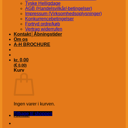
Tyske Helligdage
AGB (Handelsvilkår/-betingelser)
Impressum (Virksomhedsoplysninger)
Konkurrencebetingelser
Fortryd ordre/køb
Vertrag widerrufen
Kontakt│Åbningstider
Om os
A-H BROCHURE
kr.
0,00
€
(
0,00
)
Kurv
Ingen varer i kurven.
Tilbage til shoppen
Plejemidler