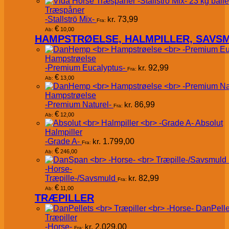
Træspåner
-Stallströ Mix-
kr.
73,99
Fra:
€
10,00
Ab:
HAMPSTRØELSE, HALMPILLER, SAVS
Hampstrøelse
-Premium Eucalyptus-
kr.
92,99
Fra:
€
13,00
Ab:
Hampstrøelse
-Premium Naturel-
kr.
86,99
Fra:
€
12,00
Ab:
Absolut
Halmpiller
-Grade A-
kr.
1.799,00
Fra:
€
246,00
Ab:
-Horse-
Træpille-/Savsmuld
kr.
82,99
Fra:
€
11,00
Ab:
TRÆPILLER
DanPelle
Træpiller
-Horse-
kr.
2.029,00
Fra: