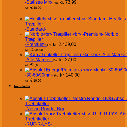
-Stallströ Mix-
kr.
73,99
Fra:
€
10,00
Ab:
Heatlets
Træpiller
-Standard-
Norbio
Træpiller
-Premium-
kr.
2.439,00
Fra:
€
334,00
Ab:
-Alle Mærker-
kr.
37,00
Fra:
€
5,00
Ab:
-30-60/90mm-
kr.
140,00
Fra:
€
19,00
Ab:
Træbriketter
Absol
Træbriketter
-Nestro Rondo- Bøg
Abs
Træbriketter
-RUF-R-LYS-