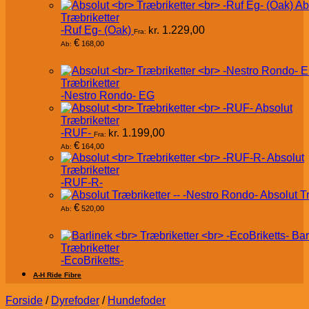
Ab
Træbriketter
-Ruf Eg- (Oak)
kr.
1.229,00
Fra:
€
168,00
Ab:
Træbriketter
-Nestro Rondo- EG
Absolut
Træbriketter
-RUF-
kr.
1.199,00
Fra:
€
164,00
Ab:
Absolut
Træbriketter
-RUF-R-
Absolut T
€
520,00
Ab:
Bar
Træbriketter
-EcoBriketts-
A-H Ride Fibre
Forside
/
Dyrefoder
/
Hundefoder