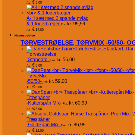
€
5,00
Ab:
A-H sæt med 2 spande m/låg
& 1 foderbæger
kr.
99,99
Fra:
€
14,00
Ab:
Hestestrøelse
TØRVESTRØELSE, TØRVMIX -50/50- 
Dan
Tørvestrøelse
-Standard-
kr.
56,00
Fra:
€
8,00
Ab:
TørveMix
-50/50-
kr.
59,00
Fra:
€
8,00
Ab:
Træspåner
-Kutterspån Mix-
kr.
60,99
Fra:
€
8,00
Ab:
Træspåner
-GoldSpan Mix-
kr.
86,99
Fra:
€
12,00
Ab: