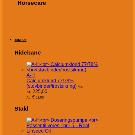
Horsecare
Tilbehør
Ridebane
A-H
Calciumklorid 77/78%
(støvbinder/frostsikring)
Fra:
kr.
225,00
€
31,00
Ab:
Stald