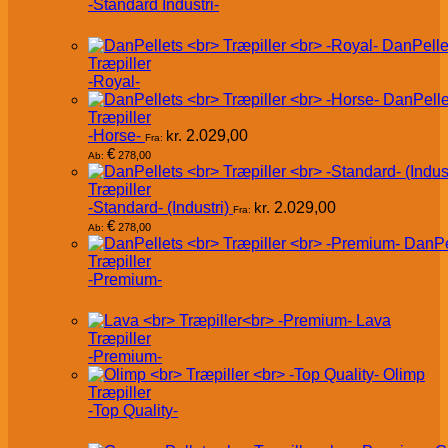
-Standard Industri-
DanPelle
Træpiller
-Royal-
DanPelle
Træpiller
-Horse-
kr.
2.029,00
Fra:
€
278,00
Ab:
Træpiller
-Standard- (Industri)
kr.
2.029,00
Fra:
€
278,00
Ab:
DanPe
Træpiller
-Premium-
Lava
Træpiller
-Premium-
Olimp
Træpiller
-Top Quality-