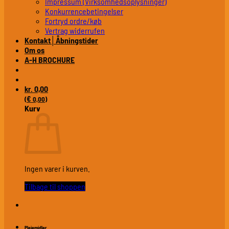
Impressum (Virksomhedsoplysninger)
Konkurrencebetingelser
Fortryd ordre/køb
Vertrag widerrufen
Kontakt│Åbningstider
Om os
A-H BROCHURE
0,00
kr.
€
(
0,00
)
Kurv
Ingen varer i kurven.
Tilbage til shoppen
Plejemidler