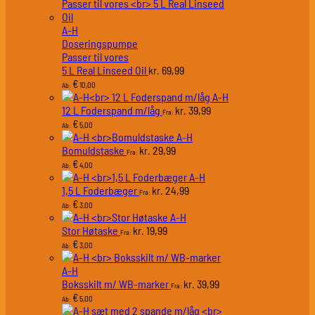
A-H
Doseringspumpe
Passer til vores
5 L Real Linseed Oil
69,99
kr.
€
10,00
Ab:
A-H
12 L Foderspand m/låg
39,99
kr.
Fra:
€
5,00
Ab:
A-H
Bomuldstaske
29,99
kr.
Fra:
€
4,00
Ab:
A-H
1,5 L Foderbæger
24,99
kr.
Fra:
€
3,00
Ab:
A-H
Stor Høtaske
19,99
kr.
Fra:
€
3,00
Ab:
A-H
Boksskilt m/ WB-marker
39,99
kr.
Fra:
€
5,00
Ab: