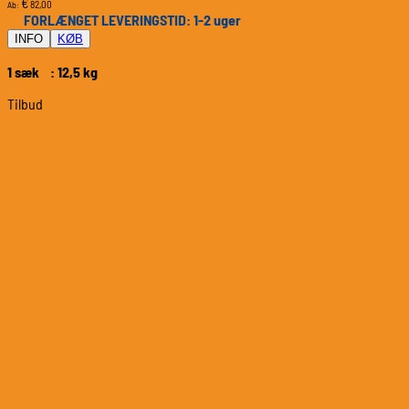
€
82,00
Ab:
FORLÆNGET LEVERINGSTID: 1-2 uger
INFO
KØB
1 sæk : 12,5 kg
Tilbud