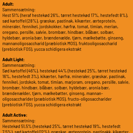
Adult:
Sammensætning:
Hest 51% (heraf hestekød 26%, tørret hestekød 17%, hestefedt 8%),
sød kartoffel (28%), græskar, pastinak, kikærter, ærteprotein,
mineraler, fennikel, jordskokker, hørfrø, tomat, timian, merian,
oregano, persille, salvie, brombær, hindbær, blåbær, solbær,
hyldebær, aronia bær, brændenælde, tjørn, mælkebøtte, ginseng,
mannanoligosaccharid (præbiotisk MOS), fruktooligosaccharid
(prebiotisk FOS), yucca schidigera ekstrakt
Adult Light:
Sammensætning:
Sød kartoffel (46%), hestekød 44% (hestekød 25%, tørret hestekød
16%, hestefedt 3%), kikærter, hørfrø, mineraler, græskar, pastinak,
fennikel, jordskok, tomat, timian, marjoram, oregano, persille, salvie,
brombær, hindbær, blåbær, solbær, hyldebær, aronia bær,
brændenælder, tjørn, mælkebøtter, ginseng, mannan-
oligosaccharider (præbiotisk MOS), fructo-oligosaccharider
(prebiotisk FOS), yucca schidigera ekstrakt
Adult Active:
Sammensætning:
Hestekød 51,5% (hestekød 25%, tørret hestekød 19%, hestefedt
7,5%), sød kartoffel (12%), græskar, ærteprotein, pastinakk, kikærter,