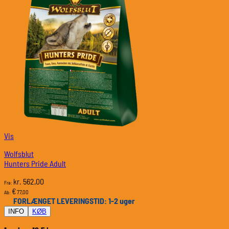
Vis
Wolfsblut
Hunters Pride Adult
562,00
kr.
Fra:
€
77,00
Ab:
FORLÆNGET LEVERINGSTID: 1-2 uger
INFO
KØB