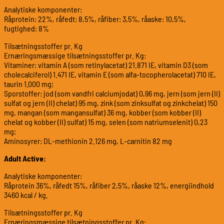
Analytiske komponenter:
Råprotein: 22%, råfedt: 8,5%, råfiber: 3,5%, råaske: 10,5%,
fugtighed: 8%
Tilsætningsstoffer pr. Kg
Ernæringsmæssige tilsætningsstoffer pr. Kg:
Vitaminer: vitamin A (som retinylacetat) 21.871 IE, vitamin D3 (som
cholecalciferol) 1.471 IE, vitamin E (som alfa-tocopherolacetat) 710 IE,
taurin 1.000 mg;
Sporstoffer: jod (som vandfri calciumjodat) 0,96 mg, jern (som jern (II)
sulfat og jern (II) chelat) 95 mg, zink (som zinksulfat og zinkchelat) 150
mg, mangan (som mangansulfat) 36 mg, kobber (som kobber (II)
chelat og kobber (II) sulfat) 15 mg, selen (som natriumselenit) 0,23
mg;
Aminosyrer: DL-methionin 2.126 mg, L-carnitin 82 mg
Adult Active:
Analytiske komponenter:
Råprotein 36%, råfedt 15%, råfiber 2,5%, råaske 12%, energiindhold
3460 kcal / kg.
Tilsætningsstoffer pr. Kg
Ernæringsmæssige tilsætningsstoffer pr. Kg: