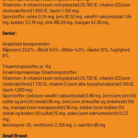
Vitaminer: A-vitamin (som retinylacetat) 26.760 IE, vitamin D3 (som
cholecalciferol) 1.800 IE, taurin 1.100 mg;
Sporstoffer: selen 0,24 mg, jern 92,53 mg, vandfri calciumjodat 1,64
mg, kobber 23,78 mg, zink 166,29 mg, mangan 42,55 mg.
Senior:
Analytiske komponenter:
Råprotein 20,0%, råfedt 9,5%, råfiber 4,0%, råaske 10%, fugtighed
8%
Tilsætningsstoffer pr. Kg
Ernæringsmæssige tilsætningsstoffer:
Vitaminer: A-vitamin (som retinylacetat) 25.730 IE, vitamin D3 (som
cholecalciferol) 1.730 IE, vitamin E (som alfa-tocopherolacetat) 745 IE,
taurin 1.000 mg;
Sporstoffer: jod (som vandfri calciumjodat) 0,96 mg, jern (som jern (II)
sulfat og jern (II) chelat) 95 mg, zink (som zinksulfat og zinkchelat) 150
mg, mangan (som mangansulfat) 36 mg, kobber (som kobber (II)
chelat og kobber (II) sulfat) 15 mg, selen (som natriumselenit) 0,23
mg;
Aminosyrer: DL-methionin 2.126 mg, L-carnitin 95 mg
Small Breed: