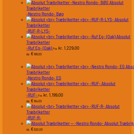
Absolut
Træbriketter
-Nestro Rondo- Bøg
Absolut
Træbriketter
-RUF-R-LYS-
Absolut
Træbriketter
-Ruf Eg- (Oak)
1.229,00
kr.
Fra:
€
168,00
Ab:
Abso
Træbriketter
-Nestro Rondo- EG
Absolut
Træbriketter
-RUF-
1.199,00
kr.
Fra:
€
164,00
Ab:
Absolut
Træbriketter
-RUF-R-
Absolut Træbrik
€
520,00
Ab: