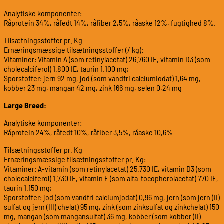
Analytiske komponenter:
Råprotein 34%, råfedt 14%, råfiber 2,5%, råaske 12%, fugtighed 8%.
Tilsætningsstoffer pr. Kg
Ernæringsmæssige tilsætningsstoffer (/ kg):
Vitaminer: Vitamin A (som retinylacetat) 26.760 IE, vitamin D3 (som
cholecalciferol) 1.800 IE, taurin 1.100 mg;
Sporstoffer: jern 92 mg, jod (som vandfri calciumiodat) 1,64 mg,
kobber 23 mg, mangan 42 mg, zink 166 mg, selen 0,24 mg
Large Breed:
Analytiske komponenter:
Råprotein 24%, råfedt 10%, råfiber 3,5%, råaske 10,6%
Tilsætningsstoffer pr. Kg
Ernæringsmæssige tilsætningsstoffer pr. Kg:
Vitaminer: A-vitamin (som retinylacetat) 25.730 IE, vitamin D3 (som
cholecalciferol) 1.730 IE, vitamin E (som alfa-tocopherolacetat) 770 IE,
taurin 1.150 mg;
Sporstoffer: jod (som vandfri calciumjodat) 0,96 mg, jern (som jern (II)
sulfat og jern (III) chelat) 95 mg, zink (som zinksulfat og zinkchelat) 150
mg, mangan (som mangansulfat) 36 mg, kobber (som kobber (II)