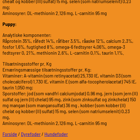
chealt og kobber (III) sulfat) 15 mg, selen (som natriumselenit) 0,23
mg;
Aminosyrer: DL-methionin 2.126 mg, L-carnitin 95 mg
Puppy:
Analytiske komponenter:
Råprotein 35%, råfedt 14%, råfiber 3,5%, råaske 12%, calcium 2,3%,
fosfor 1,6%, fugtighed 8%, omega-6 fedtsyrer 4,06%, omega-3
fedtsyrer 0, 21%, methionin 2,6%, L-carnitin 0,1%, taurin 1,1%.
Tilsætningsstoffer pr. Kg
Ernæringsmæssige tilsætningsstoffer pr. Kg:
Vitaminer: A-vitamin (som retinyacetat) 25.730 IE, vitamin D3 (som
cholecalciferol) 1.730 IE, vitamin E (som alfa-tocopherolacetat) 745 IE,
taurin 1.050 mg;
Sporstoffer: jod (som vandfri calciumjodat) 0,96 mg, jern (som jern (II)
sulfat og jern (II) chelat) 95 mg, zink (som zinksulfat og zinkchelat) 150
mg mangan (som mangansulfat) 36 mg , kobber (som kobber (II)
chelat og kobber (II) sulfat) 15 mg, selen (som natriumselenit) 0,23
mg,
Aminosyrer: DL-methionin 2,126 mg, L-carnitin 95 mg
Forside
/
Dyrefoder
/
Hundefoder