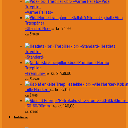
Vida
Træpiller
-Varme Pellets-
Vida
Træspåner
-Stallströ Mix-
73,99
kr.
Fra:
€
10,00
Ab:
Heatlets
Træpiller
-Standard-
Norbio
Træpiller
-Premium-
2.439,00
kr.
Fra:
€
334,00
Ab:
Køb a
-Alle Mærker-
37,00
kr.
Fra:
€
5,00
Ab:
-30-60/90mm-
140,00
kr.
Fra:
€
19,00
Ab:
Træbriketter