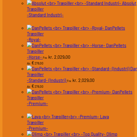
Absolut
Træpiller
-Standard Industri-
DanPellets
Træpiller
-Royal-
DanPellets
Træpiller
-Horse-
2.029,00
kr.
Fra:
€
278,00
Ab:
Dan
Træpiller
-Standard- (Industri)
2.029,00
kr.
Fra:
€
278,00
Ab:
DanPellets
Træpiller
-Premium-
Lava
Træpiller
-Premium-
Olimp