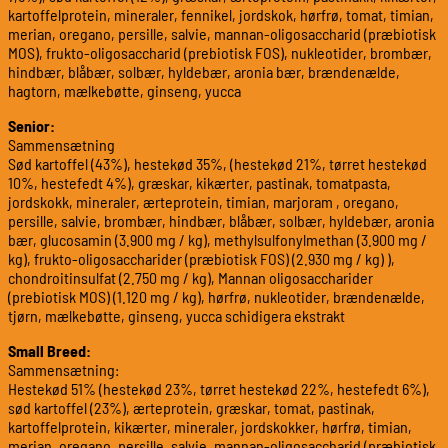
kartoffelprotein, mineraler, fennikel, jordskok, hørfrø, tomat, timian,
merian, oregano, persille, salvie, mannan-oligosaccharid (præbiotisk
MOS), frukto-oligosaccharid (prebiotisk FOS), nukleotider, brombær,
hindbær, blåbær, solbær, hyldebær, aronia bær, brændenælde,
hagtorn, mælkebøtte, ginseng, yucca
Senior:
Sammensætning
Sød kartoffel (43%), hestekød 35%, (hestekød 21%, tørret hestekød
10%, hestefedt 4%), græskar, kikærter, pastinak, tomatpasta,
jordskokk, mineraler, ærteprotein, timian, marjoram , oregano,
persille, salvie, brombær, hindbær, blåbær, solbær, hyldebær, aronia
bær, glucosamin (3.900 mg / kg), methylsulfonylmethan (3.900 mg /
kg), frukto-oligosaccharider (præbiotisk FOS) (2.930 mg / kg) ),
chondroitinsulfat (2.750 mg / kg), Mannan oligosaccharider
(prebiotisk MOS) (1.120 mg / kg), hørfrø, nukleotider, brændenælde,
tjørn, mælkebøtte, ginseng, yucca schidigera ekstrakt
Small Breed:
Sammensætning:
Hestekød 51% (hestekød 23%, tørret hestekød 22%, hestefedt 6%),
sød kartoffel (23%), ærteprotein, græskar, tomat, pastinak,
kartoffelprotein, kikærter, mineraler, jordskokker, hørfrø, timian,
merian, oregano, persille, salvie, mannan-oligosaccharid (præbiotisk