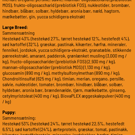
MOS), frukto-oligosaccharid (prebiotisk FOS), nukleotider, brombær,
hindbær, blåbær, solbær, hyldebær, aronia bær, næld, hagtorn,
mælkebøtter, gin, yucca schidigera ekstrakt
Large Breed:
Sammensætning
Hestekød 43% (hestekød 27%, tørret hestekød 12%, hestefedt 4%),
sød kartoffel (32%), græskar, pastinak, kikærter, hørfrø, mineraler,
fennikel, jordskok, yucca schidigera-ekstrakt, granatæble, stikkende
pæreekstrakt, amarant, padderok, grønlænket musling (3.000 mg /
kg), fructo-oligosaccharider (prebiotisk FOS) (2.930 mg / kg),
mannan-oligosaccharider (prebiotisk MOS) (1.130 mg / kg),
glucosamin (890 mg / kg), methylsulfonylmethan (890 mg / kg),
Chondroitinsulfat (625 mg / kg), timian, merian, oregano, persille,
salvie, nukleotider, tomater, brombær, hindbær, blåbær, solbær,
hyldebær, aronia bær, brændenælde, tjørn, mælkebøtte, ginseng,
cetylmyristoleat (400 mg / kg), BiovaPLEX æggeskalepulver (400 mg
/ kg)
Puppy:
Sammensætning:
Hestekød 53% (hestekød 24%, tørret hestekød 22,5%, hestefedt
6,5%), sød kartoffel (24%), ærteprotein, græskar, tomat, pastinakk,
kikærter, kartoffelprotein, mineraler, jordskokker, hørfrø, timian,