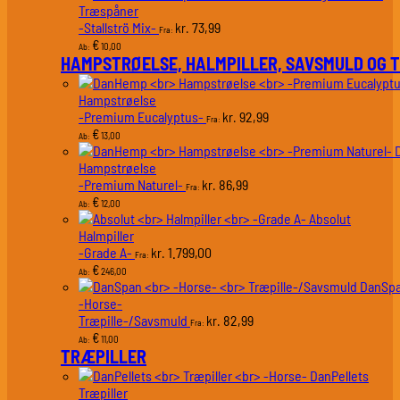
Træspåner
-Stallströ Mix-
73,99
kr.
Fra:
€
10,00
Ab:
HAMPSTRØELSE, HALMPILLER, SAVSMULD OG 
Hampstrøelse
-Premium Eucalyptus-
92,99
kr.
Fra:
€
13,00
Ab:
Hampstrøelse
-Premium Naturel-
86,99
kr.
Fra:
€
12,00
Ab:
Absolut
Halmpiller
-Grade A-
1.799,00
kr.
Fra:
€
246,00
Ab:
DanSp
-Horse-
Træpille-/Savsmuld
82,99
kr.
Fra:
€
11,00
Ab:
TRÆPILLER
DanPellets
Træpiller