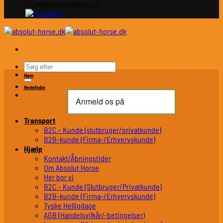
FLENSBORG/HARRISLEE
Søg
efter:
Hjem
Hestefoder
Transport
B2C – Kunde (slutbruger/privatkunde)
B2B-kunde (Firma-/Erhvervskunde)
Hjælp
Kontakt/Åbningstider
Om Absolut Horse
Her bor vi
B2C – Kunde (Slutbruger/Privatkunde)
B2B-kunde (Firma-/Erhvervskunde)
Tyske Helligdage
AGB (Handelsvilkår/-betingelser)