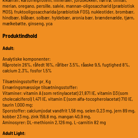
merian, oregano, persille, salvie, mannan-oligosaccharid (præbiotisk
MOS), fruktooligosaccharida (præbiotisk FOS), nukleotider, brombær,
hindbær, blåbær, solbær, hyldebær, aronia bær, brændenælde, tjørn,
mælkebøtte, ginseng, yca
Produktindhold
Adult:
Analytiske komponenter:
Råprotein 26%, råfedt 16%, råfiber 3,5%, råaske 9,5, fugtighed 8%,
calcium 2,3%, fosfor 1,5%
Tilsætningsstoffer pr. Kg
Ernæringsmæssige tilsætningsstoffer:
Vitaminer: vitamin A (som retinylacetat) 21.871 IE, vitamin D3 (som
cholecalciferol) 1.471 IE, vitamin E (som alfa-tocopherolacetat) 710 IE,
taurin 1.000 mg;
Sporstoffer: calciumjodat vandfrit 1,58 mg, selen 0,23 mg, jern 89 mg,
kobber 23 mg, zink 159,8 mg, mangan 40,9 mg,
Aminosyrer: DL-methionin 2,126 mg, L-carnitin 82 mg
Adult Light: