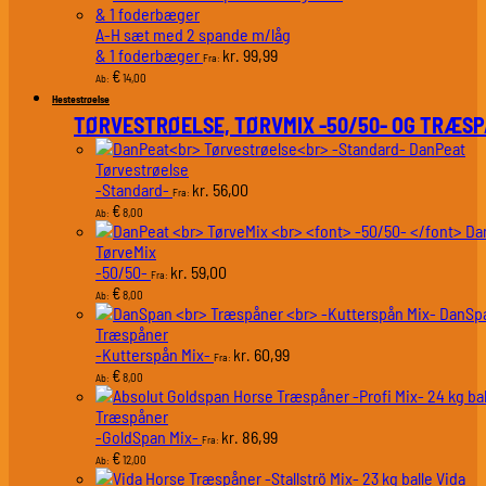
A-H sæt med 2 spande m/låg
& 1 foderbæger
99,99
kr.
Fra:
€
14,00
Ab:
Hestestrøelse
TØRVESTRØELSE, TØRVMIX -50/50- OG TRÆS
DanPeat
Tørvestrøelse
-Standard-
56,00
kr.
Fra:
€
8,00
Ab:
Da
TørveMix
-50/50-
59,00
kr.
Fra:
€
8,00
Ab:
DanSp
Træspåner
-Kutterspån Mix-
60,99
kr.
Fra:
€
8,00
Ab:
Træspåner
-GoldSpan Mix-
86,99
kr.
Fra:
€
12,00
Ab:
Vida