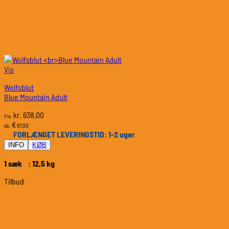
Vis
Wolfsblut
Blue Mountain Adult
638,00
kr.
Fra:
€
87,00
Ab:
FORLÆNGET LEVERINGSTID: 1-2 uger
INFO
KØB
1 sæk : 12,5 kg
Tilbud