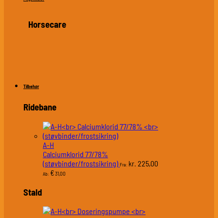
Horsecare
Tilbehør
Ridebane
A-H
Calciumklorid 77/78%
(støvbinder/frostsikring)
225,00
kr.
Fra:
€
31,00
Ab:
Stald