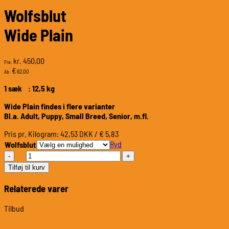
Wolfsblut
Wide Plain
450,00
kr.
Fra:
€
62,00
Ab:
1 sæk : 12,5 kg
Wide Plain findes i flere varianter
Bl.a. Adult, Puppy, Small Breed, Senior, m.fl.
Pris pr. Kilogram: 42,53 DKK / € 5,83
Ryd
Wolfsblut
Wolfsblut
Wide
Tilføj til kurv
Plain
antal
Relaterede varer
Tilbud