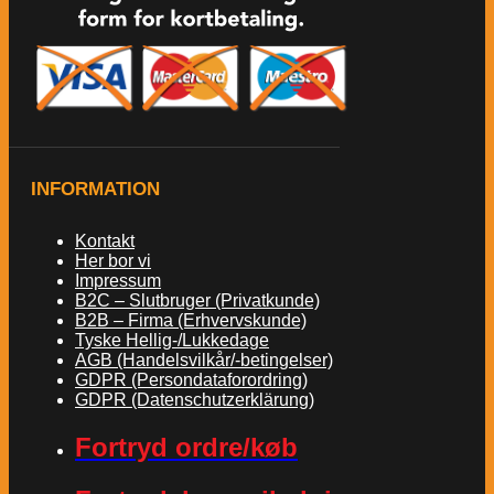
INFORMATION
Kontakt
Her bor vi
Impressum
B2C – Slutbruger (Privatkunde)
B2B – Firma (Erhvervskunde)
Tyske Hellig-/Lukkedage
AGB (Handelsvilkår/-betingelser)
GDPR (Persondataforordring)
GDPR (Datenschutzerklärung)
Fortryd ordre/køb