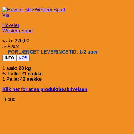
Vis
Höveler
Western Sport
kr.
220,00
Fra:
€
30,00
Ab:
FORLÆNGET LEVERINGSTID: 1-2 uger
INFO
KØB
1 sæk: 20 kg
½ Palle: 21 sække
1 Palle: 42 sække
Klik her for at se produktbeskrivelsen
Tilbud