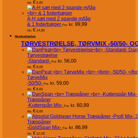
€
5,00
Ab:
A-H sæt med 2 spande m/låg
& 1 foderbæger
kr.
99,99
Fra:
€
14,00
Ab:
Hestestrøelse
TØRVESTRØELSE, TØRVMIX -50/50- 
Dan
Tørvestrøelse
-Standard-
kr.
56,00
Fra:
€
8,00
Ab:
TørveMix
-50/50-
kr.
59,00
Fra:
€
8,00
Ab:
Træspåner
-Kutterspån Mix-
kr.
60,99
Fra:
€
8,00
Ab:
Træspåner
-GoldSpan Mix-
kr.
86,99
Fra:
€
12,00
Ab: