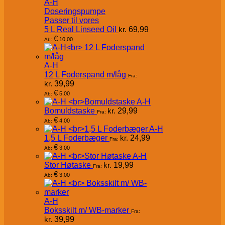
A-H
Doseringspumpe
Passer til vores
5 L Real Linseed Oil
kr.
69,99
€
10,00
Ab:
A-H
12 L Foderspand m/låg
Fra:
kr.
39,99
€
5,00
Ab:
A-H
Bomuldstaske
kr.
29,99
Fra:
€
4,00
Ab:
A-H
1,5 L Foderbæger
kr.
24,99
Fra:
€
3,00
Ab:
A-H
Stor Høtaske
kr.
19,99
Fra:
€
3,00
Ab:
A-H
Boksskilt m/ WB-marker
Fra:
kr.
39,99