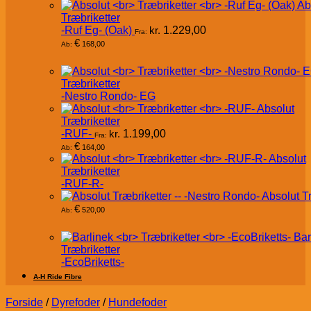
Ab
Træbriketter
-Ruf Eg- (Oak)
kr.
1.229,00
Fra:
€
168,00
Ab:
Træbriketter
-Nestro Rondo- EG
Absolut
Træbriketter
-RUF-
kr.
1.199,00
Fra:
€
164,00
Ab:
Absolut
Træbriketter
-RUF-R-
Absolut T
€
520,00
Ab:
Bar
Træbriketter
-EcoBriketts-
A-H Ride Fibre
Forside
/
Dyrefoder
/
Hundefoder