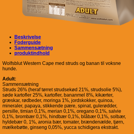
Beskrivelse
Foderguide
Sammensætning
produktindhold
Wolfsblut Western Cape med struds og banan til voksne
hunde.
Adult:
Sammensætning
Struds 26% (heraf tørret strudsekød 21%, strudsolie 5%),
søde kartofler 25%, kartofler, bananmel 8%, kikærter,
græskar, rødbeder, moringa 1%, jordskokker, quinoa,
mineraler, papaya, stikkende pære, spinat, gulerødder,
persille, timian 0,1%, merian 0,1%, oregano 0,1%, salvie
0,1%, brombær 0,1%, hindbær 0,1%, blåbær 0,1%, solbær,
hyldebær 0, 1%, aronia bær, tomater, brændenælde, tjørn,
mælkebøtte, ginseng 0,05%, yucca schidigera ekstrakt.