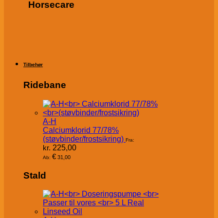
Horsecare
Tilbehør
Ridebane
A-H
Calciumklorid 77/78%
(støvbinder/frostsikring)
Fra:
kr.
225,00
€
31,00
Ab:
Stald