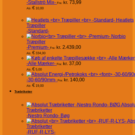
-Stallströ Mix-
kr.
73,99
Fra:
€
10,00
Ab:
Heatlets
Træpiller
-Standard-
Norbio
Træpiller
-Premium-
kr.
2.439,00
Fra:
€
334,00
Ab:
-Alle Mærker-
kr.
37,00
Fra:
€
5,00
Ab:
-30-60/90mm-
kr.
140,00
Fra:
€
19,00
Ab:
Træbriketter
Absol
Træbriketter
-Nestro Rondo- Bøg
Abs
Træbriketter
-RUF-R-LYS-