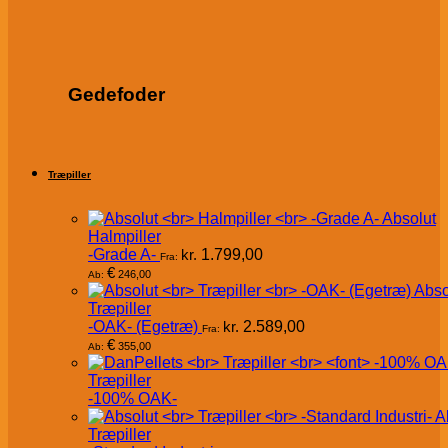
Gedefoder
Træpiller
Absolut
Halmpiller
-Grade A-
kr.
1.799,00
Fra:
€
246,00
Ab:
Abso
Træpiller
-OAK- (Egetræ)
kr.
2.589,00
Fra:
€
355,00
Ab:
Træpiller
-100% OAK-
A
Træpiller