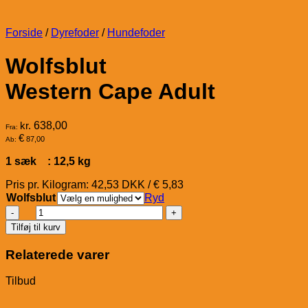
Forside
/
Dyrefoder
/
Hundefoder
Wolfsblut
Western Cape Adult
kr.
638,00
Fra:
€
87,00
Ab:
1 sæk : 12,5 kg
Pris pr. Kilogram: 42,53 DKK / € 5,83
Wolfsblut
Ryd
Wolfsblut
Western
Tilføj til kurv
Cape
Adult
Relaterede varer
antal
Tilbud