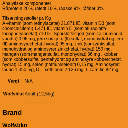
Analytiske komponenter
Råprotein 20%, råfedt 10%, råaske 9%, råfiber 3%.
Tilsætningsstoffer pr. Kg
A-vitamin (som retinylacetat) 21.871 IE, vitamin D3 (som
cholecalciferol) 1.471 IE, vitamin E (som all-rac-alfa-
tocopherylacetat) 710 IE. Sporstoffer: jod (som calciumiodid,
vandfri) 0,96 mg, jern som jern (II) sulfat, monohydrat og jern
(II) aminosyrechelat, hydrat) 95 mg, zink (som zinksulfat,
monohydrat og aminosyrer zinkchelat, hydrat) 150 mg,
mangan (som mangansulfat, monohydrat) 36 mg , kobber
(som kobbersulfat, pentahydrat og aminosyre kobberchelat,
hydrat) 15 mg, selen (natriumselenit) 0,15 mg. Aminosyrer:
taurin 1.050 mg, DL-methionin 2.126 mg, L-carnitin 82 mg.
N/A
Vægt
Adult (12,5kg)
Wolfsblut
Brand
Wolfsblut