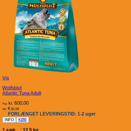
Vis
Wolfsblut
Atlantic Tuna Adult
kr.
600,00
Fra:
€
82,00
Ab:
FORLÆNGET LEVERINGSTID: 1-2 uger
INFO
KØB
1 sæk : 12,5 kg