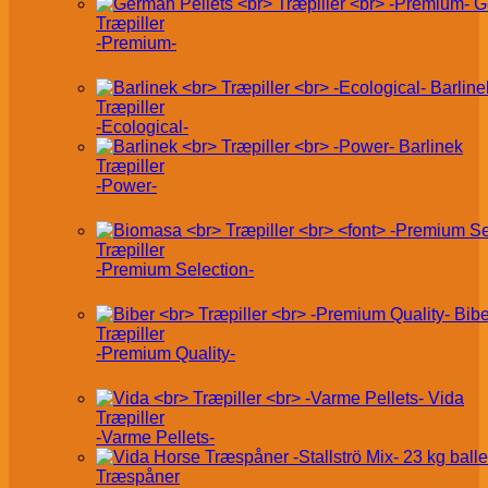
G
Træpiller
-Premium-
Barline
Træpiller
-Ecological-
Barlinek
Træpiller
-Power-
Træpiller
-Premium Selection-
Bibe
Træpiller
-Premium Quality-
Vida
Træpiller
-Varme Pellets-
Træspåner