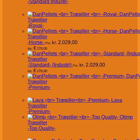
-Standard Industri-
DanPelle
Træpiller
-Royal-
DanPelle
Træpiller
-Horse-
kr.
2.029,00
Fra:
€
278,00
Ab:
Træpiller
-Standard- (Industri)
kr.
2.029,00
Fra:
€
278,00
Ab:
DanPe
Træpiller
-Premium-
Lava
Træpiller
-Premium-
Olimp
Træpiller
-Top Quality-