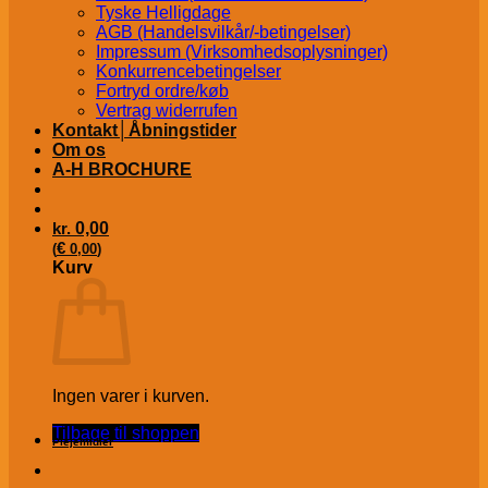
Tyske Helligdage
AGB (Handelsvilkår/-betingelser)
Impressum (Virksomhedsoplysninger)
Konkurrencebetingelser
Fortryd ordre/køb
Vertrag widerrufen
Kontakt│Åbningstider
Om os
A-H BROCHURE
kr.
0,00
€
(
0,00
)
Kurv
Ingen varer i kurven.
Tilbage til shoppen
Plejemidler