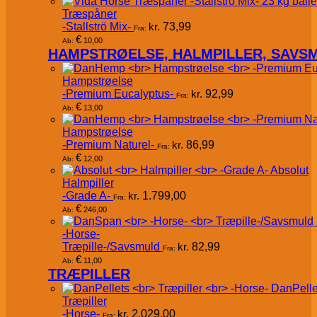
Træspåner
-Stallströ Mix-
kr.
73,99
Fra:
€
10,00
Ab:
HAMPSTRØELSE, HALMPILLER, SAVS
Hampstrøelse
-Premium Eucalyptus-
kr.
92,99
Fra:
€
13,00
Ab:
Hampstrøelse
-Premium Naturel-
kr.
86,99
Fra:
€
12,00
Ab:
Absolut
Halmpiller
-Grade A-
kr.
1.799,00
Fra:
€
246,00
Ab:
-Horse-
Træpille-/Savsmuld
kr.
82,99
Fra:
€
11,00
Ab:
TRÆPILLER
DanPelle
Træpiller
-Horse-
kr.
2.029,00
Fra: