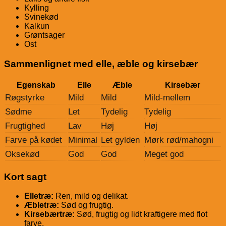
Kylling
Svinekød
Kalkun
Grøntsager
Ost
Sammenlignet med elle, æble og kirsebær
Egenskab
Elle
Æble
Kirsebær
Røgstyrke
Mild
Mild
Mild-mellem
Sødme
Let
Tydelig
Tydelig
Frugtighed
Lav
Høj
Høj
Farve på kødet
Minimal
Let gylden
Mørk rød/mahogni
Oksekød
God
God
Meget god
Kort sagt
Elletræ:
Ren, mild og delikat.
Æbletræ:
Sød og frugtig.
Kirsebærtræ:
Sød, frugtig og lidt kraftigere med flot
farve.