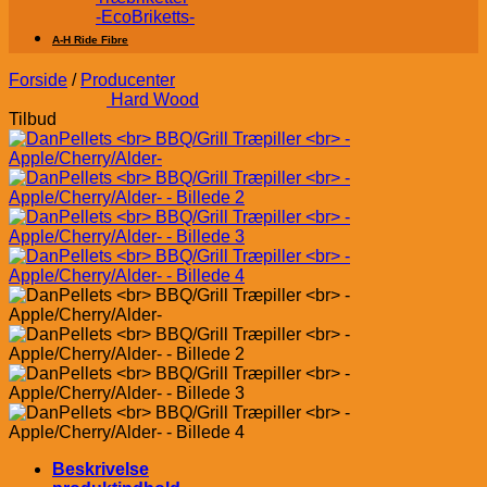
-EcoBriketts-
A-H Ride Fibre
Forside
/
Producenter
Hard Wood
Tilbud
Beskrivelse