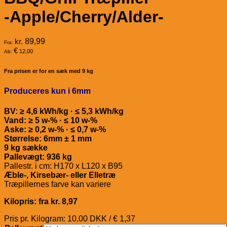
-Apple/Cherry/Alder-
kr.
89,99
Fra:
€
12,00
Ab:
Fra prisen er for en sæk med 9 kg
Produceres kun i 6mm
BV: ≥ 4,6 kWh/kg · ≤ 5,3 kWh/kg
Vand: ≥ 5 w-% · ≤ 10 w-%
Aske: ≥ 0,2 w-% · ≤ 0,7 w-%
Størrelse: 6mm ± 1 mm
9 kg sække
Pallevægt: 936 kg
Pallestr. i cm: H170 x L120 x B95
Æble-, Kirsebær- eller Elletræ
Træpillernes farve kan variere
Kilopris: fra kr. 8,97
Pris pr. Kilogram: 10,00 DKK / € 1,37