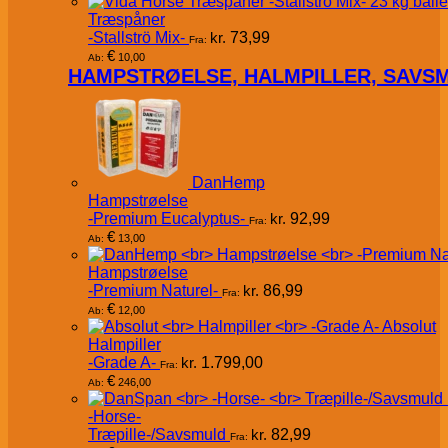
Træspåner
-Stallströ Mix-
kr.
73,99
Fra:
€
10,00
Ab:
HAMPSTRØELSE, HALMPILLER, SAVS
DanHemp
Hampstrøelse
-Premium Eucalyptus-
kr.
92,99
Fra:
€
13,00
Ab:
Hampstrøelse
-Premium Naturel-
kr.
86,99
Fra:
€
12,00
Ab:
Absolut
Halmpiller
-Grade A-
kr.
1.799,00
Fra:
€
246,00
Ab:
-Horse-
Træpille-/Savsmuld
kr.
82,99
Fra: