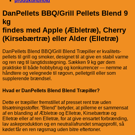
produktindhold
DanPellets BBQ/Grill Pellets Blend 9
kg
findes med Apple (Æbletræ), Cherry
(Kirsebærtræ) eller Alder (Elletræ)
DanPellets Blend BBQ/Grill Blend Træpiller er kvalitets-
pellets til grill og smoker, designet til at give en stabil varme
og ren røg til langtidsstegning. Sækken 9 kg gør dem
praktiske til både hobbybrug og konkurrencer — nemme at
håndtere og velegnede til røgovn, pelletgrill eller som
supplerende brændsel.
Hvad er DanPellets Blend Blend Træpiller?
Dette er træpiller fremstillet af presset rent træ uden
tilsætningsstoffer. “Blend” betyder, at pillerne er sammensat
af en blanding af Æbletræ og Elletræ, Kirsebærtræ og
Elletræ eller af ren Elletræ, for at give ensartet forbrænding,
lav askeproduktion og en neutral/afrundet smagsprofil, så
kødet får en ren røgsmag uden bitre eftertoner.