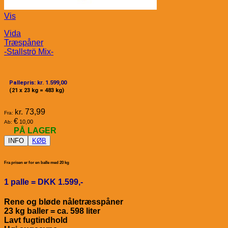
Vis
Vida
Træspåner
-Stallströ Mix-
Pallepris: kr. 1.599,00
(21 x 23 kg = 483 kg)
kr.
73,99
Fra:
€
10,00
Ab:
PÅ LAGER
INFO
KØB
Fra prisen er for en balle med 20 kg
1 palle = DKK 1.599,-
Rene og bløde nåletræsspåner
23 kg baller = ca. 598 liter
Lavt fugtindhold