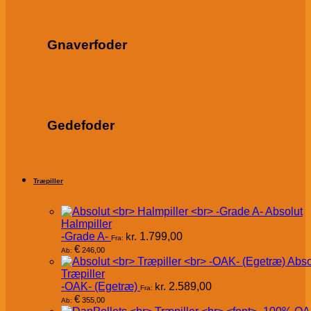
Gnaverfoder
Gedefoder
Træpiller
Absolut
Halmpiller
-Grade A-
kr.
1.799,00
Fra:
€
246,00
Ab:
Abso
Træpiller
-OAK- (Egetræ)
kr.
2.589,00
Fra:
€
355,00
Ab: