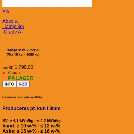
Vis
Absolut
Halmpiller
-Grade A-
Pallepris: kr. 2.299,00
(70 x 15 kg = 1050 kg)
kr.
1.799,00
Fra:
€
246,00
Ab:
PÅ LAGER
INFO
KØB
Fra prisen er for en palle med 825 kg
Produceres pt. kun i 8mm
BV: ≥ 4,1 kWh/kg · ≤ 4,2 kWh/kg
Vand: ≥ 10 w-% · ≤ 12 w-%
Aske: ≥ 15 w-% · ≤ 16 w-%