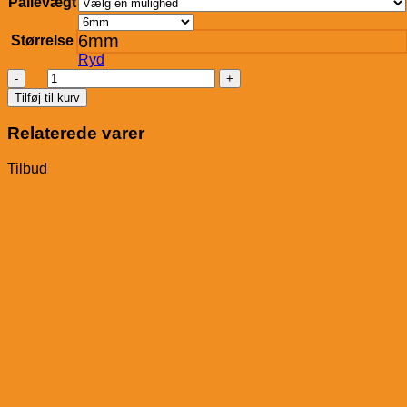
Pallevægt
6mm
Størrelse
Ryd
DanPellets
BBQ/Grill
Tilføj til kurv
Træpiller
-
Relaterede varer
Apple/Cherry/Alder-
antal
Tilbud