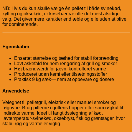
NB: Hvis du kun skulle vælge én pellet til både svinekød,
kylling og oksekød, er kirsebærtræ ofte det mest alsidige
valg. Det giver mere karakter end æble og elle uden at blive
for dominerende.
Egenskaber
Ensartet størrelse og tæthed for stabil forbrænding
Lavt askefald for nem rengøring af grill og smoker
Høj brændværdi for jævn, kontrolleret varme
Produceret uden kemi eller tilsætningsstoffer
Praktisk 9 kg sæk— nem at opbevare og dosere
Anvendelse
Velegnet til pelletgrill, elektrisk eller manuel smoker og
røgovne. Brug pillerne i grillens hopper eller som røgkul til
indirekte varme. Ideel til langtidsstegning af kød,
lavtemperatur-svinekød, oksebryst, fisk og grøntsager, hvor
stabil røg og varme er vigtig.