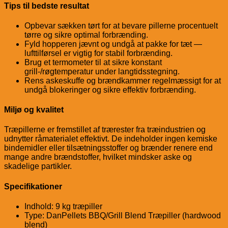
Tips til bedste resultat
Opbevar sækken tørt for at bevare pillerne procentuelt
tørre og sikre optimal forbrænding.
Fyld hopperen jævnt og undgå at pakke for tæt —
lufttilførsel er vigtig for stabil forbrænding.
Brug et termometer til at sikre konstant
grill-/røgtemperatur under langtidsstegning.
Rens askeskuffe og brændkammer regelmæssigt for at
undgå blokeringer og sikre effektiv forbrænding.
Miljø og kvalitet
Træpillerne er fremstillet af trærester fra træindustrien og
udnytter råmaterialet effektivt. De indeholder ingen kemiske
bindemidler eller tilsætningsstoffer og brænder renere end
mange andre brændstoffer, hvilket mindsker aske og
skadelige partikler.
Specifikationer
Indhold: 9 kg træpiller
Type: DanPellets BBQ/Grill Blend Træpiller (hardwood
blend)