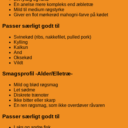
En anelse mere kompleks end æbletræ
Mild til medium røgstyrke
Giver en flot mørkerød mahogni-farve på kødet
Passer særligt godt til
Svinekød
(ribs, nakkefilet, pulled pork)
Kylling
Kalkun
And
Oksekød
Vildt
Smagsprofil -Alder/Elletræ-
Mild og blød røgsmag
Let sødme
Diskrete trænoter
Ikke bitter eller skarp
En ren røgsmag, som ikke overdøver råvaren
Passer særligt godt til
Laks
og andre fisk