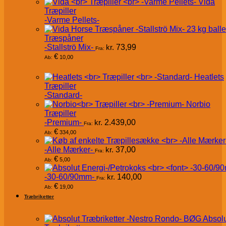
Vida
Træpiller
-Varme Pellets-
Træspåner
-Stallströ Mix-
kr.
73,99
Fra:
€
10,00
Ab:
Heatlets
Træpiller
-Standard-
Norbio
Træpiller
-Premium-
kr.
2.439,00
Fra:
€
334,00
Ab:
-Alle Mærker-
kr.
37,00
Fra:
€
5,00
Ab:
-30-60/90mm-
kr.
140,00
Fra:
€
19,00
Ab:
Træbriketter
Absol