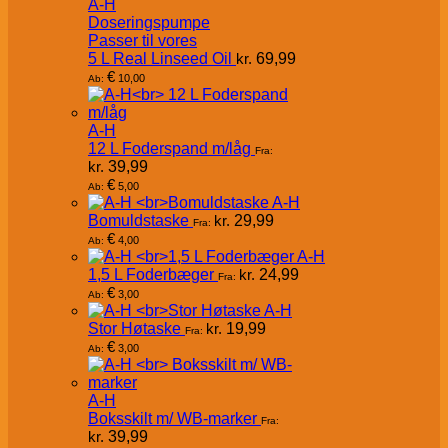
A-H
Doseringspumpe
Passer til vores
5 L Real Linseed Oil
kr.
69,99
€
10,00
Ab:
A-H
12 L Foderspand m/låg
Fra:
kr.
39,99
€
5,00
Ab:
A-H
Bomuldstaske
kr.
29,99
Fra:
€
4,00
Ab:
A-H
1,5 L Foderbæger
kr.
24,99
Fra:
€
3,00
Ab:
A-H
Stor Høtaske
kr.
19,99
Fra:
€
3,00
Ab:
A-H
Boksskilt m/ WB-marker
Fra:
kr.
39,99