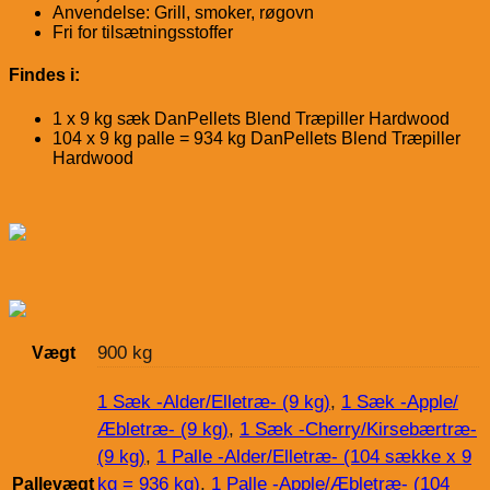
Anvendelse: Grill, smoker, røgovn
Fri for tilsætningsstoffer
Findes i:
1 x 9 kg sæk DanPellets Blend Træpiller Hardwood
104 x 9 kg palle = 934 kg DanPellets Blend Træpiller
Hardwood
900 kg
Vægt
1 Sæk -Alder/Elletræ- (9 kg)
,
1 Sæk -Apple/
Æbletræ- (9 kg)
,
1 Sæk -Cherry/Kirsebærtræ-
(9 kg)
,
1 Palle -Alder/Elletræ- (104 sække x 9
kg = 936 kg)
,
1 Palle -Apple/Æbletræ- (104
Pallevægt