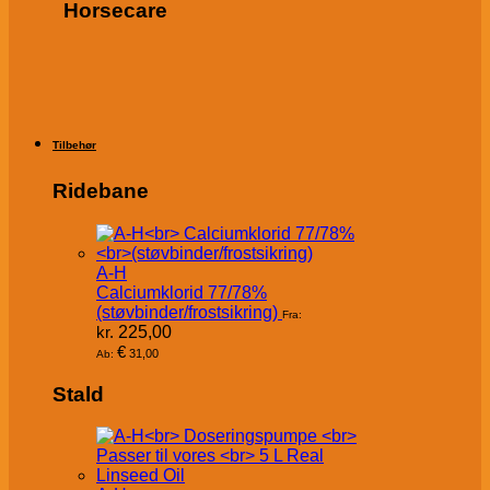
Horsecare
Tilbehør
Ridebane
A-H
Calciumklorid 77/78%
(støvbinder/frostsikring)
Fra:
kr.
225,00
€
31,00
Ab:
Stald