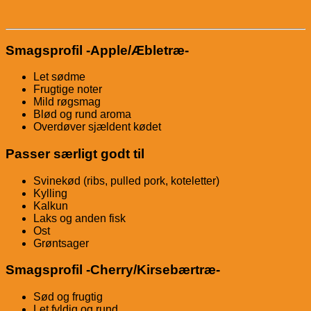
Smagsprofil -Apple/Æbletræ-
Let sødme
Frugtige noter
Mild røgsmag
Blød og rund aroma
Overdøver sjældent kødet
Passer særligt godt til
Svinekød
(ribs, pulled pork, koteletter)
Kylling
Kalkun
Laks
og anden fisk
Ost
Grøntsager
Smagsprofil -Cherry/Kirsebærtræ-
Sød og frugtig
Let fyldig og rund