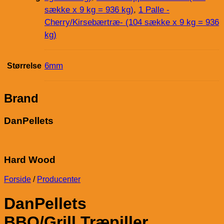
sække x 9 kg = 936 kg)
,
1 Palle -
Cherry/Kirsebærtræ- (104 sække x 9 kg = 936
kg)
6mm
Størrelse
Brand
DanPellets
Hard Wood
Forside
/
Producenter
DanPellets
BBQ/Grill Træpiller