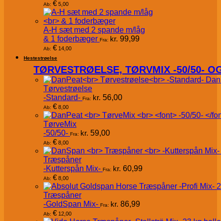
€
5,00
Ab:
A-H sæt med 2 spande m/låg
& 1 foderbæger
kr.
99,99
Fra:
€
14,00
Ab:
Hestestrøelse
TØRVESTRØELSE, TØRVMIX -50/50- 
Dan
Tørvestrøelse
-Standard-
kr.
56,00
Fra:
€
8,00
Ab:
TørveMix
-50/50-
kr.
59,00
Fra:
€
8,00
Ab:
Træspåner
-Kutterspån Mix-
kr.
60,99
Fra:
€
8,00
Ab:
Træspåner
-GoldSpan Mix-
kr.
86,99
Fra:
€
12,00
Ab: