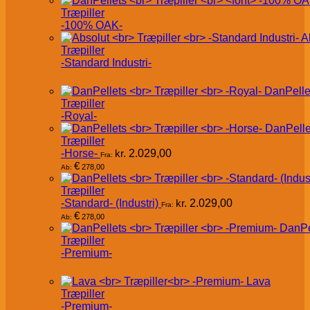
Træpiller
-100% OAK-
A
Træpiller
-Standard Industri-
DanPelle
Træpiller
-Royal-
DanPelle
Træpiller
-Horse-
kr.
2.029,00
Fra:
€
278,00
Ab:
Træpiller
-Standard- (Industri)
kr.
2.029,00
Fra:
€
278,00
Ab:
DanPe
Træpiller
-Premium-
Lava
Træpiller
-Premium-