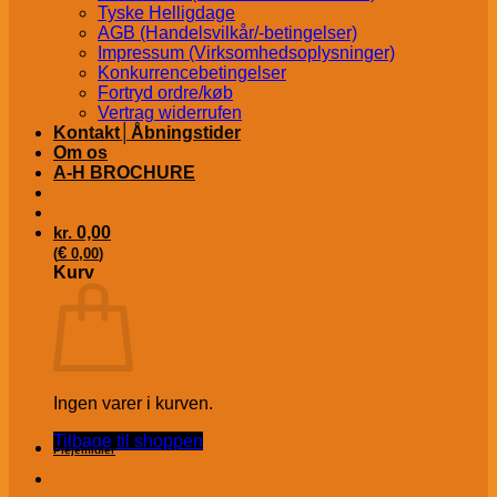
Tyske Helligdage
AGB (Handelsvilkår/-betingelser)
Impressum (Virksomhedsoplysninger)
Konkurrencebetingelser
Fortryd ordre/køb
Vertrag widerrufen
Kontakt│Åbningstider
Om os
A-H BROCHURE
kr.
0,00
€
(
0,00
)
Kurv
Ingen varer i kurven.
Tilbage til shoppen
Plejemidler