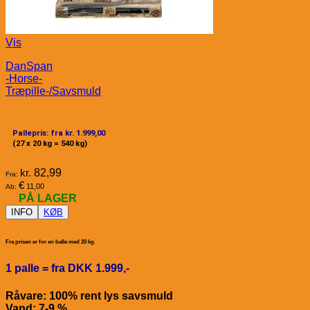
Vis
DanSpan
-Horse-
Træpille-/Savsmuld
Pallepris: fra kr. 1.999,00
(27 x 20 kg = 540 kg)
kr.
82,99
Fra:
€
11,00
Ab:
PÅ LAGER
INFO
KØB
Fra prisen er for en balle med 20 kg
1 palle = fra DKK 1.999,-
Råvare: 100% rent lys savsmuld
Vand: 7-9 %