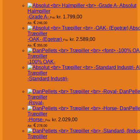
Absolut
Halmpiller
-Grade A-
kr.
1.799,00
Fra:
€
246,00
Ab:
Abso
Træpiller
-OAK- (Egetræ)
kr.
2.589,00
Fra:
€
355,00
Ab:
Træpiller
-100% OAK-
A
Træpiller
-Standard Industri-
DanPelle
Træpiller
-Royal-
DanPelle
Træpiller
-Horse-
kr.
2.029,00
Fra:
€
278,00
Ab:
Træpiller