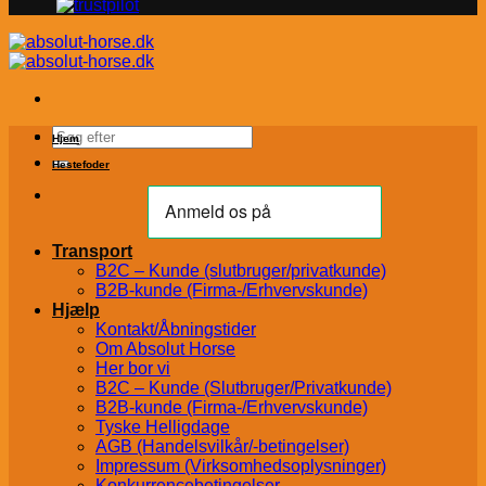
Søg
Hjem
efter:
Hestefoder
Transport
B2C – Kunde (slutbruger/privatkunde)
B2B-kunde (Firma-/Erhvervskunde)
Hjælp
Kontakt/Åbningstider
Om Absolut Horse
Her bor vi
B2C – Kunde (Slutbruger/Privatkunde)
B2B-kunde (Firma-/Erhvervskunde)
Tyske Helligdage
AGB (Handelsvilkår/-betingelser)
Impressum (Virksomhedsoplysninger)
Konkurrencebetingelser