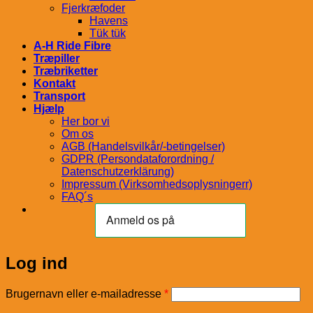
Fjerkræfoder
Havens
Tük tük
A-H Ride Fibre
Træpiller
Træbriketter
Kontakt
Transport
Hjælp
Her bor vi
Om os
AGB (Handelsvilkår/-betingelser)
GDPR (Persondataforordning /
Datenschutzerklärung)
Impressum (Virksomhedsoplysningerr)
FAQ´s
Log ind
Påkrævet
Brugernavn eller e-mailadresse
*