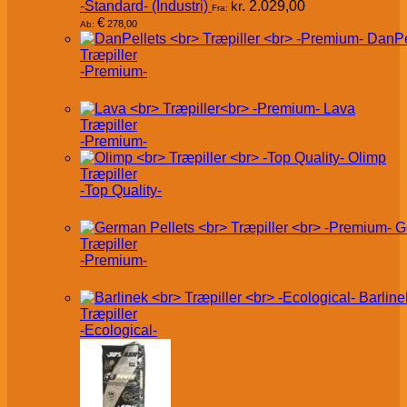
-Standard- (Industri)
kr.
2.029,00
Fra:
€
278,00
Ab:
DanPe
Træpiller
-Premium-
Lava
Træpiller
-Premium-
Olimp
Træpiller
-Top Quality-
G
Træpiller
-Premium-
Barline
Træpiller
-Ecological-