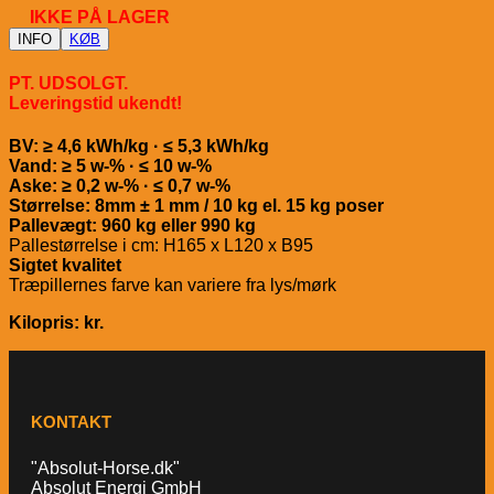
IKKE PÅ LAGER
INFO
KØB
PT. UDSOLGT.
Leveringstid ukendt!
BV: ≥ 4,6 kWh/kg · ≤ 5,3 kWh/kg
Vand: ≥ 5 w-% · ≤ 10 w-%
Aske: ≥ 0,2 w-% · ≤ 0,7 w-%
Størrelse: 8mm ± 1 mm / 10 kg el. 15 kg poser
Pallevægt: 960 kg eller 990 kg
Pallestørrelse i cm: H165 x L120 x B95
Sigtet kvalitet
Træpillernes farve kan variere fra lys/mørk
Kilopris: kr.
KONTAKT
"Absolut-Horse.dk"
Absolut Energi GmbH