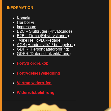
INFORMATION
Kontakt
Her bor vi
Impressum
B2C – Slutbruger (Privatkunde)
B2B – Firma (Erhvervskunde)
Tyske Hellig-/Lukkedage
AGB (Handelsvilkår/-betingelser)
GDPR (Persondataforordring)
GDPR (Datenschutzerklärung)
Fortyd ordre/køb
Fortrydelsesvejledning
Vertrag widerrufen
Widerrufsbelehrung