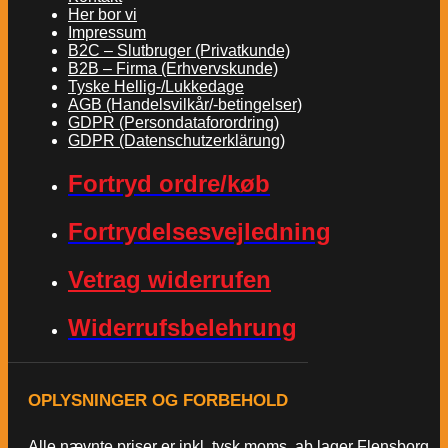
Her bor vi
Impressum
B2C – Slutbruger (Privatkunde)
B2B – Firma (Erhvervskunde)
Tyske Hellig-/Lukkedage
AGB (Handelsvilkår/-betingelser)
GDPR (Persondataforordring)
GDPR (Datenschutzerklärung)
Fortryd ordre/køb
Fortrydelsesvejledning
Vetrag widerrufen
Widerrufsbelehrung
OPLYSNINGER OG FORBEHOLD
Alle nævnte priser er inkl. tysk moms, ab lager Flensborg