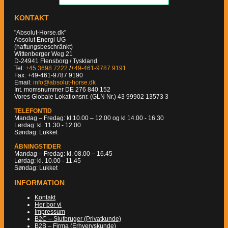
KONTAKT
"Absolut-Horse.dk"
Absolut Energi UG
(haftungsbeschränkt)
Wittenberger Weg 21
D-24941 Flensborg / Tyskland
Tel:
+45 3698 7222
/
+49-461-9787 9191
Fax: +49-461-9787 9190
Email:
info@absolut-horse.dk
Int. momsnummer DE 276 840 152
Vores Globale Lokationsnr. (GLN Nr.) 43 99902 13573 3
TELEFONTID
Mandag – Fredag: kl.10.00 – 12.00 og kl 14.00 - 16.30
Lørdag: kl. 11.30 - 12.00
Søndag: Lukket
ÅBNINGSTIDER
Mandag – Fredag: kl. 08.00 – 16.45
Lørdag: kl. 10.00 - 11.45
Søndag: Lukket
INFORMATION
Kontakt
Her bor vi
Impressum
B2C – Slutbruger (Privatkunde)
B2B – Firma (Erhvervskunde)