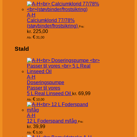
A-H
Calciumklorid 77/78%
(støvbinder/frostsikring)
Fra:
kr.
225,00
€
31,00
Ab:
Stald
A-H
Doseringspumpe
Passer til vores
5 L Real Linseed Oil
kr.
69,99
€
10,00
Ab:
A-H
12 L Foderspand m/låg
Fra:
kr.
39,99
€
5,00
Ab: