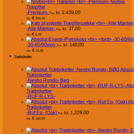
Norbio
Træpiller
-Premium-
kr.
2.439,00
Fra:
€
334,00
Ab:
-Alle Mærker-
kr.
37,00
Fra:
€
5,00
Ab:
-30-60/90mm-
kr.
140,00
Fra:
€
19,00
Ab:
Træbriketter
Absol
Træbriketter
-Nestro Rondo- Bøg
Abs
Træbriketter
-RUF-R-LYS-
Ab
Træbriketter
-Ruf Eg- (Oak)
kr.
1.229,00
Fra:
€
168,00
Ab: