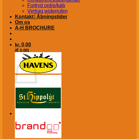
Fortryd ordre/køb
Vertrag widerrufen
Kontakt│Åbningstider
Om os
A-H BROCHURE
kr.
0,00
€
(
0,00
)
Kurv
Ingen varer i kurven.
Tilbage til shoppen