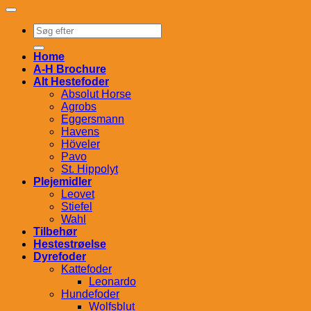
Søg
efter:
Home
A-H Brochure
Alt Hestefoder
Absolut Horse
Agrobs
Eggersmann
Havens
Höveler
Pavo
St. Hippolyt
Plejemidler
Leovet
Stiefel
Wahl
Tilbehør
Hestestrøelse
Dyrefoder
Kattefoder
Leonardo
Hundefoder
Wolfsblut