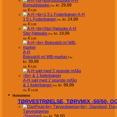
A-H
Bomuldstaske
kr.
29,99
Fra:
€
4,00
Ab:
A-H
1,5 L Foderbæger
kr.
24,99
Fra:
€
3,00
Ab:
A-H
Stor Høtaske
kr.
19,99
Fra:
€
3,00
Ab:
A-H
Boksskilt m/ WB-marker
Fra:
kr.
39,99
€
5,00
Ab:
A-H sæt med 2 spande m/låg
& 1 foderbæger
kr.
99,99
Fra:
€
14,00
Ab:
Hestestrøelse
TØRVESTRØELSE, TØRVMIX -50/50- 
Dan
Tørvestrøelse
-Standard-
kr.
56,00
Fra: