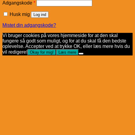
Påkrævet
Adgangskode
*
Husk mig
Log ind
Mistet din adgangskode?
Vi bruger cookies på vores hjemmeside for at den skal
fungere så godt som muligt, og for at du skal få den bedste
oplevelse. Accepter ved at trykke OK, eller læs mere hvis du
vil redigere!
Okay for mig!
Læs mere