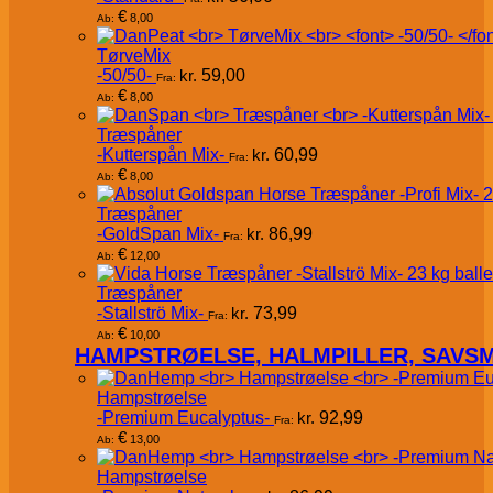
€
8,00
Ab:
TørveMix
-50/50-
kr.
59,00
Fra:
€
8,00
Ab:
Træspåner
-Kutterspån Mix-
kr.
60,99
Fra:
€
8,00
Ab:
Træspåner
-GoldSpan Mix-
kr.
86,99
Fra:
€
12,00
Ab:
Træspåner
-Stallströ Mix-
kr.
73,99
Fra:
€
10,00
Ab:
HAMPSTRØELSE, HALMPILLER, SAVS
Hampstrøelse
-Premium Eucalyptus-
kr.
92,99
Fra:
€
13,00
Ab:
Hampstrøelse