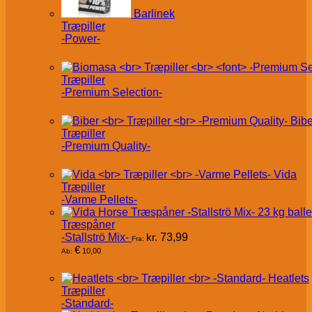
Barlinek
Træpiller
-Power-
Træpiller
-Premium Selection-
Bibe
Træpiller
-Premium Quality-
Vida
Træpiller
-Varme Pellets-
Træspåner
-Stallströ Mix-
kr.
73,99
Fra:
€
10,00
Ab:
Heatlets
Træpiller
-Standard-