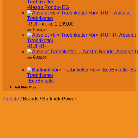
Træbriketter
-Nestro Rondo- EG
Absolut
Træbriketter
-RUF-
kr.
1.199,00
Fra:
€
164,00
Ab:
Absolut
Træbriketter
-RUF-R-
Absolut T
€
520,00
Ab:
Bar
Træbriketter
-EcoBriketts-
A-H Ride Fibre
Forside
/
Brands
/
Barlinek-Power