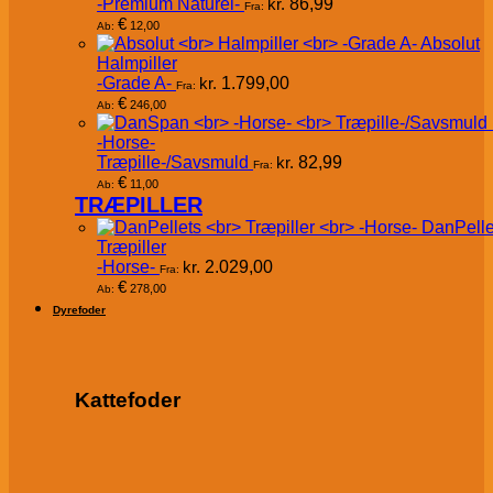
-Premium Naturel-
kr.
86,99
Fra:
€
12,00
Ab:
Absolut
Halmpiller
-Grade A-
kr.
1.799,00
Fra:
€
246,00
Ab:
-Horse-
Træpille-/Savsmuld
kr.
82,99
Fra:
€
11,00
Ab:
TRÆPILLER
DanPelle
Træpiller
-Horse-
kr.
2.029,00
Fra:
€
278,00
Ab:
Dyrefoder
Kattefoder