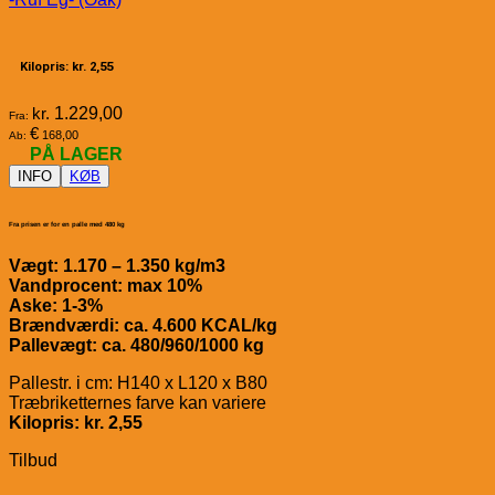
Kilopris: kr. 2,55
kr.
1.229,00
Fra:
€
168,00
Ab:
PÅ LAGER
INFO
KØB
Fra prisen er for en palle med 480 kg
Vægt: 1.170 – 1.350 kg/m3
Vandprocent: max 10%
Aske: 1-3%
Brændværdi: ca. 4.600 KCAL/kg
Pallevægt: ca. 480/960/1000 kg
Pallestr. i cm: H140 x L120 x B80
Træbriketternes farve kan variere
Kilopris: kr. 2,55
Tilbud