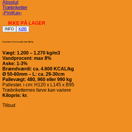
Absolut
Træbriketter
-PiniKay-
IKKE PÅ LAGER
INFO
KØB
Fra prisen er for en palle med 480 kg
Vægt: 1.200 – 1.270 kg/m3
Vandprocent: max 8%
Aske: 1-3%
Brændværdi: ca. 4.600 KCAL/kg
Ø 50-60mm – L: ca. 29-30cm
Pallevægt: 480, 960 eller 990 kg
Pallestør. i cm: H120 x L145 x B95
Træbriketternes farve kan varier
e
Kilopris: kr.
Tilbud