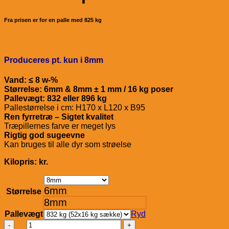
Fra prisen er for en palle med 825 kg
Produceres pt. kun i 8mm
Vand: ≤ 8 w-%
Størrelse: 6mm & 8mm ± 1 mm / 16 kg poser
Pallevægt: 832 eller 896 kg
Pallestørrelse i cm: H170 x L120 x B95
Ren fyrretræ – Sigtet kvalitet
Træpillernes farve er meget lys
Rigtig god sugeevne
Kan bruges til alle dyr som strøelse
Kilopris: kr.
6mm
Størrelse
8mm
Pallevægt
Ryd
DanPellets