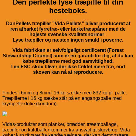
Den perfekte lyse træpille til din
hesteboks.
DanPellets træpiller ”Vida Pellets” bliver produceret af
ren afbarket fyrretræ- eller lærketræspåner med de
højeste svenske kvalitetsnormer
.
Lyse træpiller og næsten ingen smuld i poserne.
Vida fabrikken er selvfølgeligt
certificeret (Forest
Stewardship Council) som er en garanti for dig, at du kan
købe træpillerne med god samvittighed.
I en FSC-skov bliver der ikke fældet mere træ, end
skoven kan nå at reproducere.
Findes i 6mm og 8mm i 16 kg sække med 832 kg pr. palle.
Træpillerne i 16 kg sække står på en engangspalle med
krympeflexfolie (kondom).
Vidas-produkter som planker, brædder, træemballage,
træpiller og kuldballer kommer fra ansvarligt skovbrug. Vida
køber kun råvarer fra kendte sælgere, der kan demonstrere