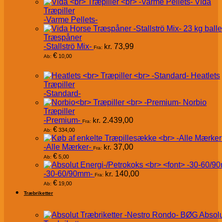
Vida
Træpiller
-Varme Pellets-
Træspåner
-Stallströ Mix-
kr.
73,99
Fra:
€
10,00
Ab:
Heatlets
Træpiller
-Standard-
Norbio
Træpiller
-Premium-
kr.
2.439,00
Fra:
€
334,00
Ab:
-Alle Mærker-
kr.
37,00
Fra:
€
5,00
Ab:
-30-60/90mm-
kr.
140,00
Fra:
€
19,00
Ab:
Træbriketter
Absol