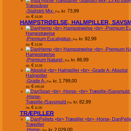
Træspåner
-Stallströ Mix-
kr.
73,99
Fra:
€
10,00
Ab:
HAMPSTRØELSE, HALMPILLER, SAVS
Hampstrøelse
-Premium Eucalyptus-
kr.
92,99
Fra:
€
13,00
Ab:
Hampstrøelse
-Premium Naturel-
kr.
86,99
Fra:
€
12,00
Ab:
Absolut
Halmpiller
-Grade A-
kr.
1.799,00
Fra:
€
246,00
Ab:
-Horse-
Træpille-/Savsmuld
kr.
82,99
Fra:
€
11,00
Ab:
TRÆPILLER
DanPelle
Træpiller
-Horse-
kr.
2.029,00
Fra: