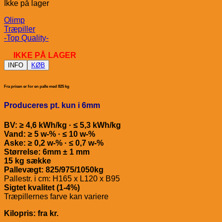
Ikke på lager
Olimp
Træpiller
-Top Quality-
IKKE PÅ LAGER
INFO
KØB
Fra prisen er for en palle med 825 kg
Produceres pt. kun i 6mm
BV: ≥ 4,6 kWh/kg · ≤ 5,3 kWh/kg
Vand: ≥ 5 w-% · ≤ 10 w-%
Aske: ≥ 0,2 w-% · ≤ 0,7 w-%
Størrelse: 6mm ± 1 mm
15 kg sække
Pallevægt: 825/975/1050kg
Pallestr. i cm: H165 x L120 x B95
Sigtet kvalitet (1-4%)
Træpillernes farve kan variere
Kilopris: fra kr.