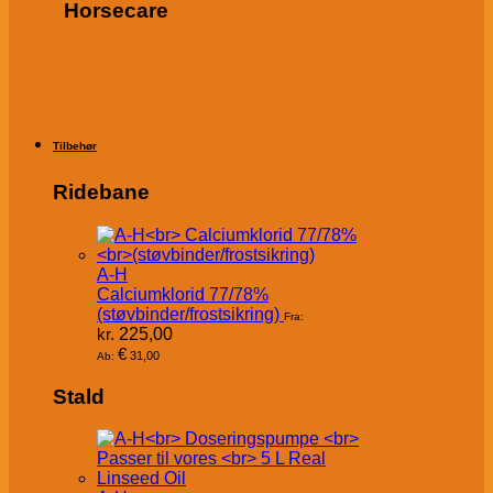
Horsecare
Tilbehør
Ridebane
A-H
Calciumklorid 77/78%
(støvbinder/frostsikring)
Fra:
kr.
225,00
€
31,00
Ab:
Stald