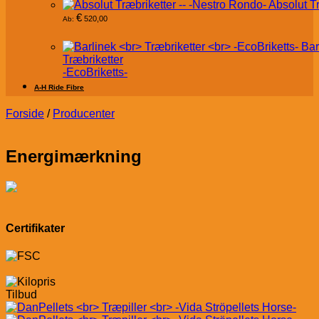
Absolut T
€
520,00
Ab:
Bar
Træbriketter
-EcoBriketts-
A-H Ride Fibre
Forside
/
Producenter
Energimærkning
Certifikater
Tilbud