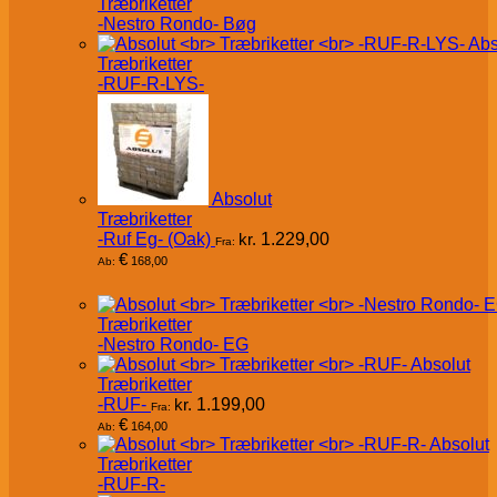
Træbriketter
-Nestro Rondo- Bøg
Abs
Træbriketter
-RUF-R-LYS-
Absolut
Træbriketter
-Ruf Eg- (Oak)
kr.
1.229,00
Fra:
€
168,00
Ab:
Træbriketter
-Nestro Rondo- EG
Absolut
Træbriketter
-RUF-
kr.
1.199,00
Fra:
€
164,00
Ab:
Absolut
Træbriketter
-RUF-R-