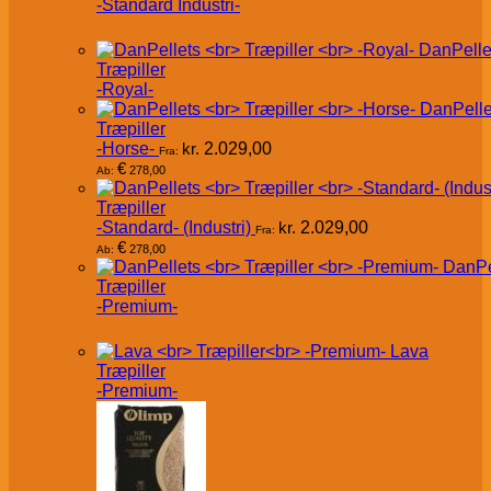
-Standard Industri-
DanPelle
Træpiller
-Royal-
DanPelle
Træpiller
-Horse-
kr.
2.029,00
Fra:
€
278,00
Ab:
Træpiller
-Standard- (Industri)
kr.
2.029,00
Fra:
€
278,00
Ab:
DanPe
Træpiller
-Premium-
Lava
Træpiller
-Premium-