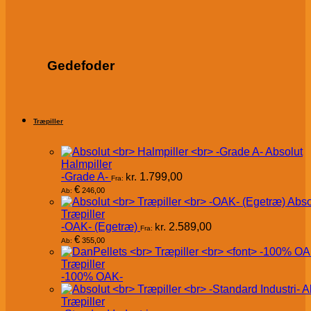
Gedefoder
Træpiller
Absolut
Halmpiller
-Grade A-
kr.
1.799,00
Fra:
€
246,00
Ab:
Abso
Træpiller
-OAK- (Egetræ)
kr.
2.589,00
Fra:
€
355,00
Ab:
Træpiller
-100% OAK-
A
Træpiller