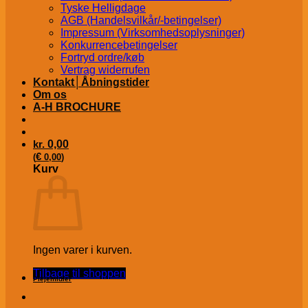
Tyske Helligdage
AGB (Handelsvilkår/-betingelser)
Impressum (Virksomhedsoplysninger)
Konkurrencebetingelser
Fortryd ordre/køb
Vertrag widerrufen
Kontakt│Åbningstider
Om os
A-H BROCHURE
kr.
0,00
€
(
0,00
)
Kurv
Ingen varer i kurven.
Tilbage til shoppen
Plejemidler