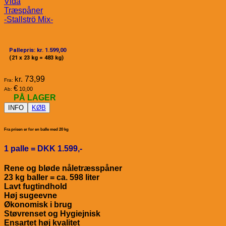
Vida
Træspåner
-Stallströ Mix-
Pallepris: kr. 1.599,00
(21 x 23 kg = 483 kg)
kr.
73,99
Fra:
€
10,00
Ab:
PÅ LAGER
INFO
KØB
Fra prisen er for en balle med 20 kg
1 palle = DKK 1.599,-
Rene og bløde nåletræsspåner
23 kg baller = ca. 598 liter
Lavt fugtindhold
Høj sugeevne
Økonomisk i brug
Støvrenset og Hygiejnisk
Ensartet høj kvalitet