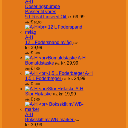
A-H
Doseringspumpe
Passer til vores
5 L Real Linseed Oil
kr.
69,99
€
10,00
Ab:
A-H
12 L Foderspand m/låg
Fra:
kr.
39,99
€
5,00
Ab:
A-H
Bomuldstaske
kr.
29,99
Fra:
€
4,00
Ab:
A-H
1,5 L Foderbæger
kr.
24,99
Fra:
€
3,00
Ab:
A-H
Stor Høtaske
kr.
19,99
Fra:
€
3,00
Ab:
A-H
Boksskilt m/ WB-marker
Fra:
kr.
39,99