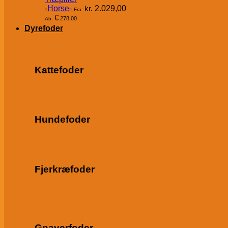
-Horse-
kr.
2.029,00
Fra:
€
278,00
Ab:
Dyrefoder
Kattefoder
Hundefoder
Fjerkræfoder
Gnaverfoder