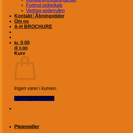
Fortryd ordre/køb
Vertrag widerrufen
Kontakt│Åbningstider
Om os
A-H BROCHURE
kr.
0,00
€
(
0,00
)
Kurv
Ingen varer i kurven.
Tilbage til shoppen
Plejemidler