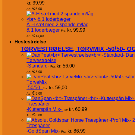
kr.
39,99
€
5,00
Ab:
A-H sæt med 2 spande m/låg
& 1 foderbæger
kr.
99,99
Fra:
€
14,00
Ab:
Hestestrøelse
TØRVESTRØELSE, TØRVMIX -50/50- 
Dan
Tørvestrøelse
-Standard-
kr.
56,00
Fra:
€
8,00
Ab:
TørveMix
-50/50-
kr.
59,00
Fra:
€
8,00
Ab:
Træspåner
-Kutterspån Mix-
kr.
60,99
Fra:
€
8,00
Ab:
Træspåner
-GoldSpan Mix-
kr.
86,99
Fra: