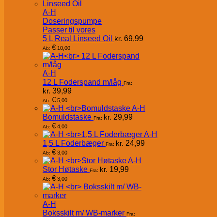
A-H
Doseringspumpe
Passer til vores
5 L Real Linseed Oil
kr.
69,99
€
10,00
Ab:
A-H
12 L Foderspand m/låg
Fra:
kr.
39,99
€
5,00
Ab:
A-H
Bomuldstaske
kr.
29,99
Fra:
€
4,00
Ab:
A-H
1,5 L Foderbæger
kr.
24,99
Fra:
€
3,00
Ab:
A-H
Stor Høtaske
kr.
19,99
Fra:
€
3,00
Ab:
A-H
Boksskilt m/ WB-marker
Fra: