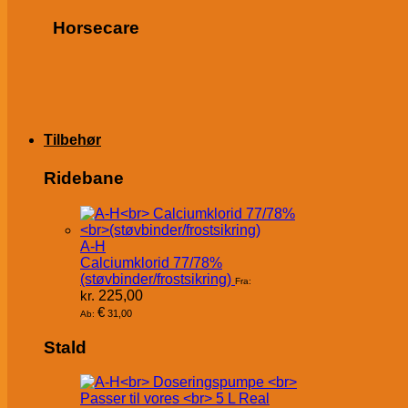
Horsecare
Tilbehør
Ridebane
A-H
Calciumklorid 77/78%
(støvbinder/frostsikring)
Fra:
kr.
225,00
€
31,00
Ab:
Stald