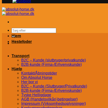
Søg
efter:
Hjem
Hestefoder
Transport
B2C – Kunde (slutbruger/privatkunde)
B2B-kunde (Firma-/Erhvervskunde)
Hjælp
Kontakt/Åbningstider
Om Absolut Horse
Her bor vi
B2C – Kunde (Slutbruger/Privatkunde)
B2B-kunde (Firma-/Erhvervskunde)
Tyske Helligdage
AGB (Handelsvilkår/-betingelser)
Impressum (Virksomhedsoplysninger)
Konkurrencebetingelser