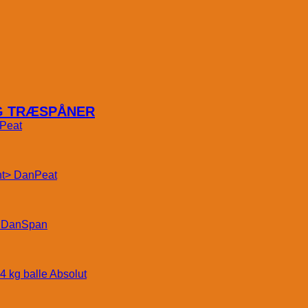
OG TRÆSPÅNER
Peat
DanPeat
DanSpan
Absolut