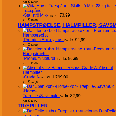
€
12,00
Ab:
Træspåner
-Stallströ Mix-
kr.
73,99
Fra:
€
10,00
Ab:
HAMPSTRØELSE, HALMPILLER, SAVS
Hampstrøelse
-Premium Eucalyptus-
kr.
92,99
Fra:
€
13,00
Ab:
Hampstrøelse
-Premium Naturel-
kr.
86,99
Fra:
€
12,00
Ab:
Absolut
Halmpiller
-Grade A-
kr.
1.799,00
Fra:
€
246,00
Ab:
-Horse-
Træpille-/Savsmuld
kr.
82,99
Fra:
€
11,00
Ab:
TRÆPILLER
DanPelle
Træpiller