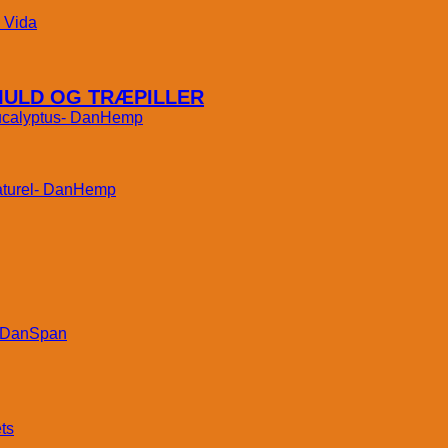
Vida
MULD OG TRÆPILLER
DanHemp
DanHemp
DanSpan
ts