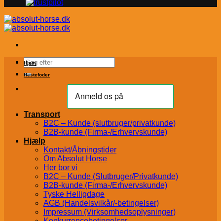
Søg
Hjem
efter:
Hestefoder
Transport
B2C – Kunde (slutbruger/privatkunde)
B2B-kunde (Firma-/Erhvervskunde)
Hjælp
Kontakt/Åbningstider
Om Absolut Horse
Her bor vi
B2C – Kunde (Slutbruger/Privatkunde)
B2B-kunde (Firma-/Erhvervskunde)
Tyske Helligdage
AGB (Handelsvilkår/-betingelser)
Impressum (Virksomhedsoplysninger)
Konkurrencebetingelser