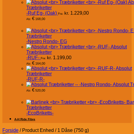
Ab
Træbriketter
-Ruf Eg- (Oak)
kr.
1.229,00
Fra:
€
168,00
Ab:
Træbriketter
-Nestro Rondo- EG
Absolut
Træbriketter
-RUF-
kr.
1.199,00
Fra:
€
164,00
Ab:
Absolut
Træbriketter
-RUF-R-
Absolut T
€
520,00
Ab:
Bar
Træbriketter
-EcoBriketts-
A-H Ride Fibre
Forside
/
Product Enhed
/
1 Dåse (750 g)