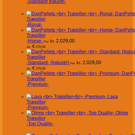
-Standard Industri-
DanPelle
Træpiller
-Royal-
DanPelle
Træpiller
-Horse-
kr.
2.029,00
Fra:
€
278,00
Ab:
Træpiller
-Standard- (Industri)
kr.
2.029,00
Fra:
€
278,00
Ab:
DanPe
Træpiller
-Premium-
Lava
Træpiller
-Premium-
Olimp
Træpiller
-Top Quality-