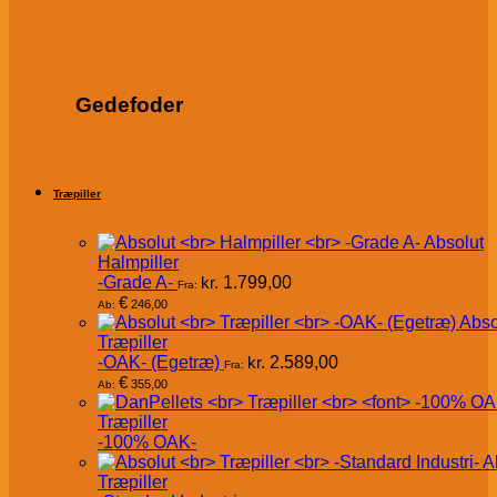
Gedefoder
Træpiller
Absolut
Halmpiller
-Grade A-
kr.
1.799,00
Fra:
€
246,00
Ab:
Abso
Træpiller
-OAK- (Egetræ)
kr.
2.589,00
Fra:
€
355,00
Ab:
Træpiller
-100% OAK-
A
Træpiller