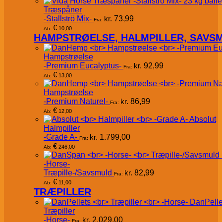
Træspåner
-Stallströ Mix-
kr.
73,99
Fra:
€
10,00
Ab:
HAMPSTRØELSE, HALMPILLER, SAVS
Hampstrøelse
-Premium Eucalyptus-
kr.
92,99
Fra:
€
13,00
Ab:
Hampstrøelse
-Premium Naturel-
kr.
86,99
Fra:
€
12,00
Ab:
Absolut
Halmpiller
-Grade A-
kr.
1.799,00
Fra:
€
246,00
Ab:
-Horse-
Træpille-/Savsmuld
kr.
82,99
Fra:
€
11,00
Ab:
TRÆPILLER
DanPelle
Træpiller
-Horse-
kr.
2.029,00
Fra: