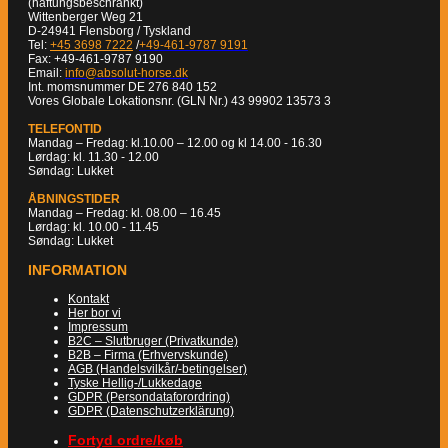
(haftungsbeschränkt)
Wittenberger Weg 21
D-24941 Flensborg / Tyskland
Tel:
+45 3698 7222
/
+49-461-9787 9191
Fax: +49-461-9787 9190
Email:
info@absolut-horse.dk
Int. momsnummer DE 276 840 152
Vores Globale Lokationsnr. (GLN Nr.) 43 99902 13573 3
TELEFONTID
Mandag – Fredag: kl.10.00 – 12.00 og kl 14.00 - 16.30
Lørdag: kl. 11.30 - 12.00
Søndag: Lukket
ÅBNINGSTIDER
Mandag – Fredag: kl. 08.00 – 16.45
Lørdag: kl. 10.00 - 11.45
Søndag: Lukket
INFORMATION
Kontakt
Her bor vi
Impressum
B2C – Slutbruger (Privatkunde)
B2B – Firma (Erhvervskunde)
AGB (Handelsvilkår/-betingelser)
Tyske Hellig-/Lukkedage
GDPR (Persondataforordring)
GDPR (Datenschutzerklärung)
Fortyd ordre/køb