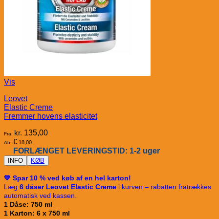
Vis
Leovet
Elastic Creme
Fremmer hovens elasticitet
kr.
135,00
Fra:
€
18,00
Ab:
FORLÆNGET LEVERINGSTID: 1-2 uger
INFO
KØB
💚 Spar 10 % ved køb af en hel karton!
Læg
6 dåser Leovet Elastic Creme
i kurven – rabatten fratrækkes
automatisk ved kassen.
1 Dåse: 750 ml
1 Karton: 6 x 750 ml