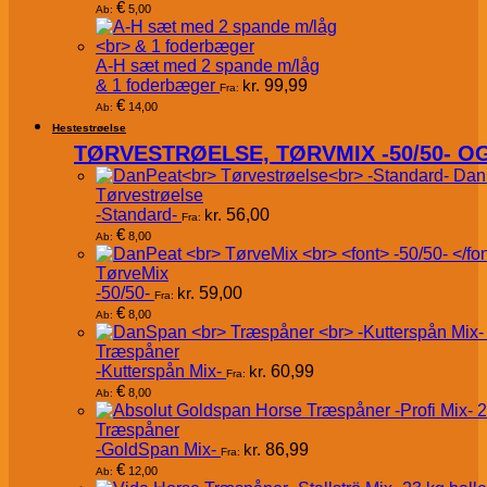
€
5,00
Ab:
A-H sæt med 2 spande m/låg
& 1 foderbæger
kr.
99,99
Fra:
€
14,00
Ab:
Hestestrøelse
TØRVESTRØELSE, TØRVMIX -50/50- 
Dan
Tørvestrøelse
-Standard-
kr.
56,00
Fra:
€
8,00
Ab:
TørveMix
-50/50-
kr.
59,00
Fra:
€
8,00
Ab:
Træspåner
-Kutterspån Mix-
kr.
60,99
Fra:
€
8,00
Ab:
Træspåner
-GoldSpan Mix-
kr.
86,99
Fra:
€
12,00
Ab: