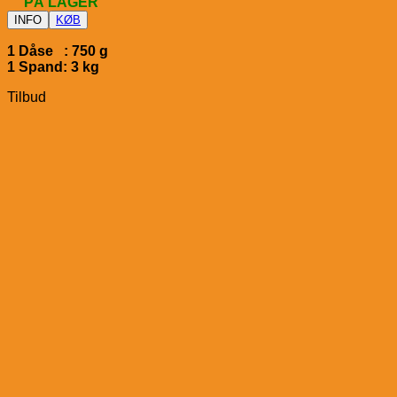
PÅ LAGER
INFO
KØB
1 Dåse : 750 g
1 Spand: 3 kg
Tilbud