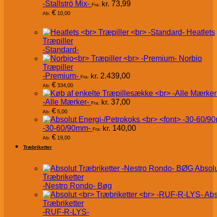
-Stallströ Mix-
kr.
73,99
Fra:
€
10,00
Ab:
Heatlets
Træpiller
-Standard-
Norbio
Træpiller
-Premium-
kr.
2.439,00
Fra:
€
334,00
Ab:
-Alle Mærker-
kr.
37,00
Fra:
€
5,00
Ab:
-30-60/90mm-
kr.
140,00
Fra:
€
19,00
Ab:
Træbriketter
Absol
Træbriketter
-Nestro Rondo- Bøg
Abs
Træbriketter
-RUF-R-LYS-