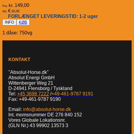
kr.
149,00
Fra:
€
20,00
Ab:
FORLÆNGET LEVERINGSTID: 1-2 uger
INFO
KØB
1 dåse: 750vg
KONTAKT
"Absolut-Horse.dk"
Absolut Energi GmbH
Wittenberger Weg 21
D-24941 Flensborg / Tyskland
Tel:
+45 3698 7222
/
+49-461-9787 9191
Fax: +49-461-9787 9190
Email:
info@absolut-horse.dk
Int. momsnummer DE 276 840 152
Vores Globale Lokationsnr.
(GLN Nr.) 43 99902 13573 3