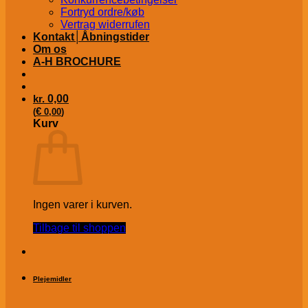
Fortryd ordre/køb
Vertrag widerrufen
Kontakt│Åbningstider
Om os
A-H BROCHURE
kr.
0,00
€
(
0,00
)
Kurv
Ingen varer i kurven.
Tilbage til shoppen
Plejemidler