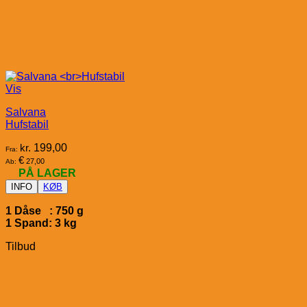
Vis
Salvana
Hufstabil
kr.
199,00
Fra:
€
27,00
Ab:
PÅ LAGER
INFO
KØB
1 Dåse : 750 g
1 Spand: 3 kg
Tilbud