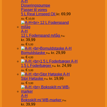
A-H
Doseringspumpe
Passer til vores
5 L Real Linseed Oil
kr.
69,99
€
10,00
Ab:
A-H
12 L Foderspand m/låg
Fra:
kr.
39,99
€
5,00
Ab:
A-H
Bomuldstaske
kr.
29,99
Fra:
€
4,00
Ab:
A-H
1,5 L Foderbæger
kr.
24,99
Fra:
€
3,00
Ab:
A-H
Stor Høtaske
kr.
19,99
Fra:
€
3,00
Ab:
A-H
Boksskilt m/ WB-marker
Fra:
kr.
39,99