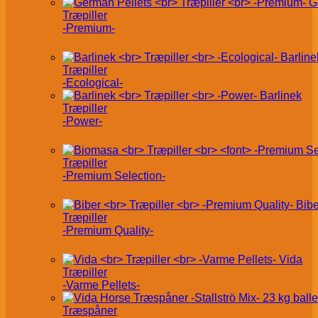
G
Træpiller
-Premium-
Barline
Træpiller
-Ecological-
Barlinek
Træpiller
-Power-
Træpiller
-Premium Selection-
Bibe
Træpiller
-Premium Quality-
Vida
Træpiller
-Varme Pellets-
Træspåner