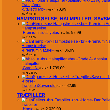
Træspåner
-Stallströ Mix-
kr.
73,99
Fra:
€
10,00
Ab:
HAMPSTRØELSE, HALMPILLER, SAVS
Hampstrøelse
-Premium Eucalyptus-
kr.
92,99
Fra:
€
13,00
Ab:
Hampstrøelse
-Premium Naturel-
kr.
86,99
Fra:
€
12,00
Ab:
Absolut
Halmpiller
-Grade A-
kr.
1.799,00
Fra:
€
246,00
Ab:
-Horse-
Træpille-/Savsmuld
kr.
82,99
Fra:
€
11,00
Ab:
TRÆPILLER
DanPelle
Træpiller
-Horse-
kr.
2.029,00
Fra: