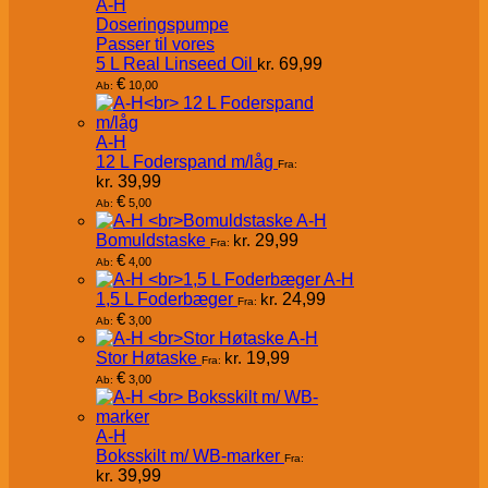
A-H
Doseringspumpe
Passer til vores
5 L Real Linseed Oil
kr.
69,99
€
10,00
Ab:
A-H
12 L Foderspand m/låg
Fra:
kr.
39,99
€
5,00
Ab:
A-H
Bomuldstaske
kr.
29,99
Fra:
€
4,00
Ab:
A-H
1,5 L Foderbæger
kr.
24,99
Fra:
€
3,00
Ab:
A-H
Stor Høtaske
kr.
19,99
Fra:
€
3,00
Ab:
A-H
Boksskilt m/ WB-marker
Fra:
kr.
39,99