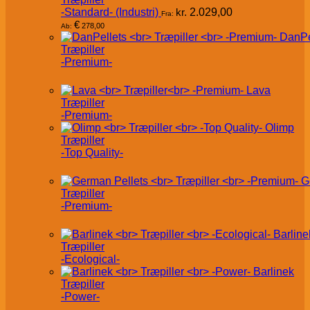
-Standard- (Industri)
kr.
2.029,00
Fra:
€
278,00
Ab:
DanPe
Træpiller
-Premium-
Lava
Træpiller
-Premium-
Olimp
Træpiller
-Top Quality-
G
Træpiller
-Premium-
Barline
Træpiller
-Ecological-
Barlinek
Træpiller
-Power-