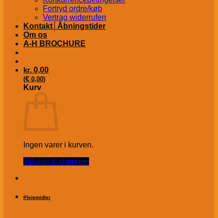
Fortryd ordre/køb
Vertrag widerrufen
Kontakt│Åbningstider
Om os
A-H BROCHURE
kr.
0,00
€
(
0,00
)
Kurv
Ingen varer i kurven.
Tilbage til shoppen
Plejemidler