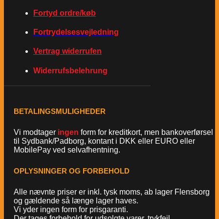
Fortyd ordre/køb
Fortrydelsesvejledning
Vertrag widerrufen
Widerrufsbelehrung
BETALINGSMULIGHEDER
Vi modtager
ingen
form for kreditkort, men bankoverførsel
til Sydbank/Padborg, kontant i DKK eller EURO eller
MobilePay ved selvafhentning.
OPLYSNINGER OG FORBEHOLD
Alle nævnte priser er inkl. tysk moms, ab lager Flensborg
og gældende så længe lager haves.
Vi yder ingen form for prisgaranti.
Der tages forbehold for udsolgte varer, trykfejl