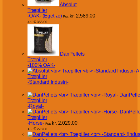
Absolut
Træpiller
-OAK- (Egetræ)
kr.
2.589,00
Fra:
€
355,00
Ab:
DanPellets
Træpiller
-100% OAK-
A
Træpiller
-Standard Industri-
DanPelle
Træpiller
-Royal-
DanPelle
Træpiller
-Horse-
kr.
2.029,00
Fra:
€
278,00
Ab:
Træpiller