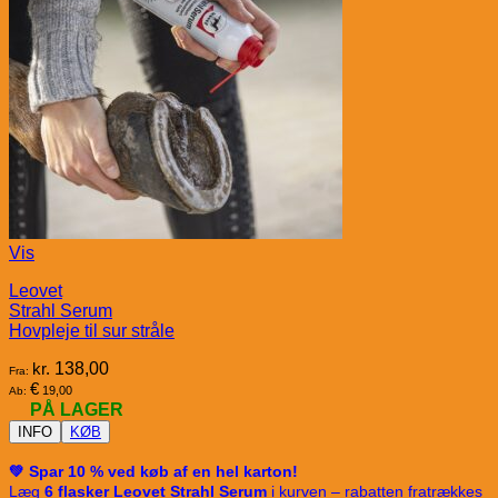
Vis
Leovet
Strahl Serum
Hovpleje til sur stråle
kr.
138,00
Fra:
€
19,00
Ab:
PÅ LAGER
INFO
KØB
💚 Spar 10 % ved køb af en hel karton!
Læg
6 flasker Leovet Strahl Serum
i kurven – rabatten fratrækkes