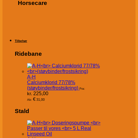
Horsecare
Tilbehør
Ridebane
A-H
Calciumklorid 77/78%
(støvbinder/frostsikring)
Fra:
kr.
225,00
€
31,00
Ab:
Stald