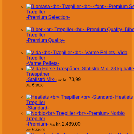
Træpiller
-Premium Selection-
Bibe
Træpiller
-Premium Quality-
Vida
Træpiller
-Varme Pellets-
Træspåner
-Stallströ Mix-
kr.
73,99
Fra:
€
10,00
Ab:
Heatlets
Træpiller
-Standard-
Norbio
Træpiller
-Premium-
kr.
2.439,00
Fra:
€
334,00
Ab: