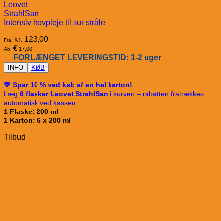
Leovet
StrahlSan
Intensiv hovpleje til sur stråle
kr.
123,00
Fra:
€
17,00
Ab:
FORLÆNGET LEVERINGSTID: 1-2 uger
INFO
KØB
💚 Spar 10 % ved køb af en hel karton!
Læg
6 flasker Leovet StrahlSan
i kurven – rabatten fratrækkes
automatisk ved kassen.
1 Flaske: 200 ml
1 Karton: 6 x 200 ml
Tilbud