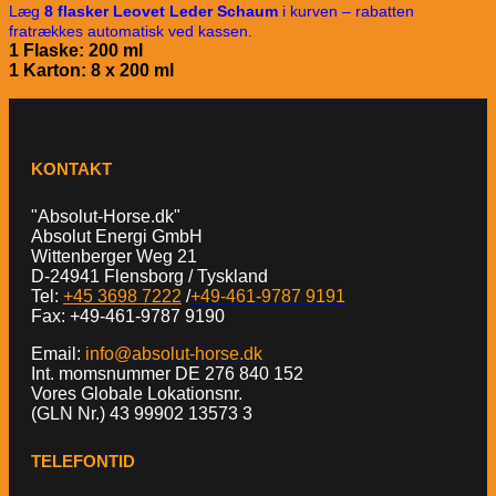
Læg
8 flasker Leovet Leder Schaum
i kurven – rabatten
fratrækkes automatisk ved kassen.
1 Flaske: 200 ml
1 Karton: 8 x 200 ml
KONTAKT
"Absolut-Horse.dk"
Absolut Energi GmbH
Wittenberger Weg 21
D-24941 Flensborg / Tyskland
Tel:
+45 3698 7222
/
+49-461-9787 9191
Fax: +49-461-9787 9190
Email:
info@absolut-horse.dk
Int. momsnummer DE 276 840 152
Vores Globale Lokationsnr.
(GLN Nr.) 43 99902 13573 3
TELEFONTID