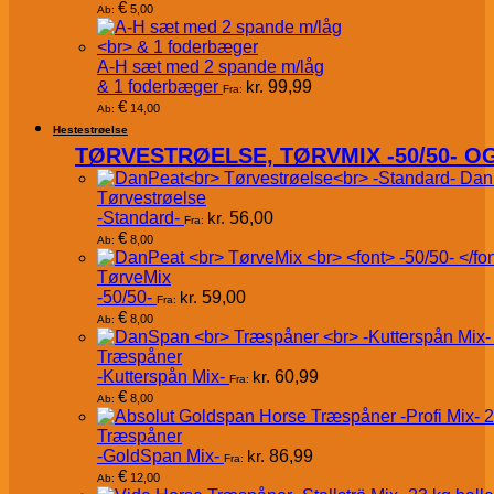
€
5,00
Ab:
A-H sæt med 2 spande m/låg
& 1 foderbæger
kr.
99,99
Fra:
€
14,00
Ab:
Hestestrøelse
TØRVESTRØELSE, TØRVMIX -50/50- 
Dan
Tørvestrøelse
-Standard-
kr.
56,00
Fra:
€
8,00
Ab:
TørveMix
-50/50-
kr.
59,00
Fra:
€
8,00
Ab:
Træspåner
-Kutterspån Mix-
kr.
60,99
Fra:
€
8,00
Ab:
Træspåner
-GoldSpan Mix-
kr.
86,99
Fra:
€
12,00
Ab: