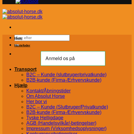
Søg
Hjem
efter:
Hestefoder
Transport
B2C – Kunde (slutbruger/privatkunde)
B2B-kunde (Firma-/Erhvervskunde)
Hjælp
Kontakt/Åbningstider
Om Absolut Horse
Her bor vi
B2C – Kunde (Slutbruger/Privatkunde)
B2B-kunde (Firma-/Erhvervskunde)
Tyske Helligdage
AGB (Handelsvilkår/-betingelser)
Impressum (Virksomhedsoplysninger)
Konkurrencebetingelser