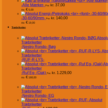
-Alle Mærker-
kr.
37,00
Fra:
€
5,00
Ab:
-30-60/90mm-
kr.
140,00
Fra:
€
19,00
Ab:
Træbriketter
Absol
Træbriketter
-Nestro Rondo- Bøg
Abs
Træbriketter
-RUF-R-LYS-
Ab
Træbriketter
-Ruf Eg- (Oak)
kr.
1.229,00
Fra:
€
168,00
Ab:
Træbriketter
-Nestro Rondo- EG
Absolut
Træbriketter