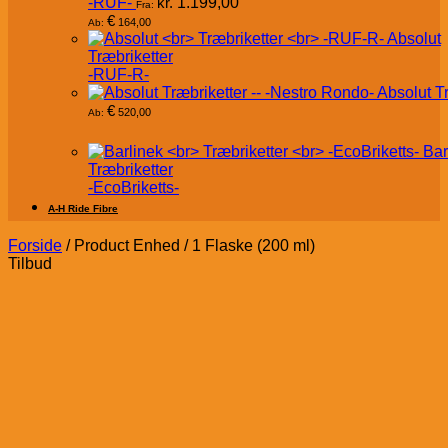
-RUF-
kr.
1.199,00
Fra:
€
164,00
Ab:
Absolut
Træbriketter
-RUF-R-
Absolut T
€
520,00
Ab:
Bar
Træbriketter
-EcoBriketts-
A-H Ride Fibre
Forside
/
Product Enhed
/
1 Flaske (200 ml)
Tilbud