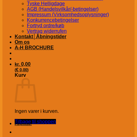
Tyske Helligdage
AGB (Handelsvilkår/-betingelser)
Impressum (Virksomhedsoplysninger)
Konkurrencebetingelser
Fortryd ordre/køb
Vertrag widerrufen
Kontakt│Åbningstider
Om os
A-H BROCHURE
kr.
0,00
€
(
0,00
)
Kurv
Ingen varer i kurven.
Tilbage til shoppen
Plejemidler