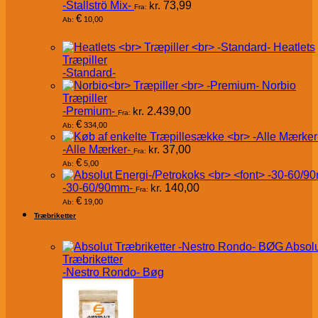
-Stallströ Mix-
kr.
73,99
Fra:
€
10,00
Ab:
Heatlets
Træpiller
-Standard-
Norbio
Træpiller
-Premium-
kr.
2.439,00
Fra:
€
334,00
Ab:
-Alle Mærker-
kr.
37,00
Fra:
€
5,00
Ab:
-30-60/90mm-
kr.
140,00
Fra:
€
19,00
Ab:
Træbriketter
Absol
Træbriketter
-Nestro Rondo- Bøg