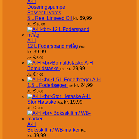
A-H
Doseringspumpe
Passer til vores
5 L Real Linseed Oil
kr.
69,99
€
10,00
Ab:
A-H
12 L Foderspand m/låg
Fra:
kr.
39,99
€
5,00
Ab:
A-H
Bomuldstaske
kr.
29,99
Fra:
€
4,00
Ab:
A-H
1,5 L Foderbæger
kr.
24,99
Fra:
€
3,00
Ab:
A-H
Stor Høtaske
kr.
19,99
Fra:
€
3,00
Ab:
A-H
Boksskilt m/ WB-marker
Fra:
kr.
39,99