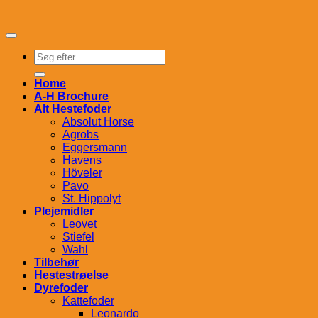
Søg
efter:
Home
A-H Brochure
Alt Hestefoder
Absolut Horse
Agrobs
Eggersmann
Havens
Höveler
Pavo
St. Hippolyt
Plejemidler
Leovet
Stiefel
Wahl
Tilbehør
Hestestrøelse
Dyrefoder
Kattefoder
Leonardo