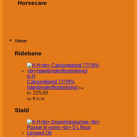
Horsecare
Tilbehør
Ridebane
A-H
Calciumklorid 77/78%
(støvbinder/frostsikring)
Fra:
kr.
225,00
€
31,00
Ab:
Stald