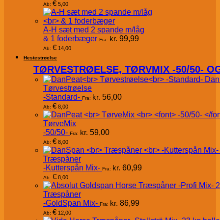
€
5,00
Ab:
A-H sæt med 2 spande m/låg
& 1 foderbæger
kr.
99,99
Fra:
€
14,00
Ab:
Hestestrøelse
TØRVESTRØELSE, TØRVMIX -50/50- 
Dan
Tørvestrøelse
-Standard-
kr.
56,00
Fra:
€
8,00
Ab:
TørveMix
-50/50-
kr.
59,00
Fra:
€
8,00
Ab:
Træspåner
-Kutterspån Mix-
kr.
60,99
Fra:
€
8,00
Ab:
Træspåner
-GoldSpan Mix-
kr.
86,99
Fra:
€
12,00
Ab: