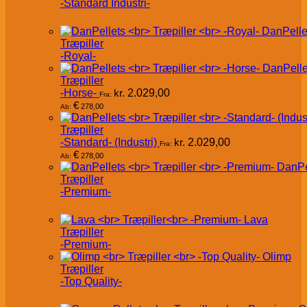
-Standard Industri-
DanPelle
Træpiller
-Royal-
DanPelle
Træpiller
-Horse-
kr.
2.029,00
Fra:
€
278,00
Ab:
Træpiller
-Standard- (Industri)
kr.
2.029,00
Fra:
€
278,00
Ab:
DanPe
Træpiller
-Premium-
Lava
Træpiller
-Premium-
Olimp
Træpiller
-Top Quality-