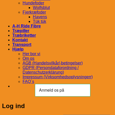
Hundefoder
Wolfsblut
Fjerkræfoder
Havens
Tük tük
A-H Ride Fibre
Træpiller
Træbriketter
Kontakt
Transport
Hjælp
Her bor vi
Om os
AGB (Handelsvilkår/-betingelser)
GDPR (Persondataforordning /
Datenschutzerklärung)
Impressum (Virksomhedsoplysningerr)
FAQ´s
Log ind