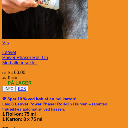
Vis
Leovet
Power Phaser Roll-On
Mod alle insekter
kr.
63,00
Fra:
€
9,00
Ab:
PÅ LAGER
INFO
KØB
💚 Spar 10 % ved køb af en hel karton!
Læg
8 Leovet Power Phaser Roll-On
i kurven – rabatten
fratrækkes automatisk ved kassen.
1 Roll-on: 75 ml
1 Karton: 8 x 75
ml