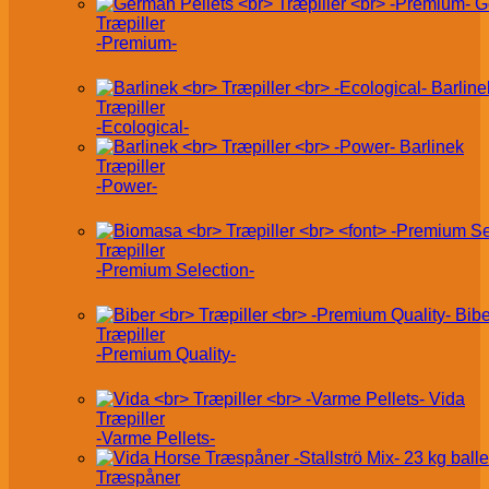
G
Træpiller
-Premium-
Barline
Træpiller
-Ecological-
Barlinek
Træpiller
-Power-
Træpiller
-Premium Selection-
Bibe
Træpiller
-Premium Quality-
Vida
Træpiller
-Varme Pellets-
Træspåner