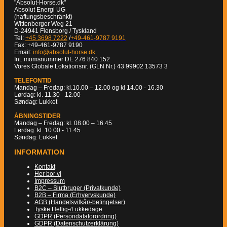
"Absolut-Horse.dk"
Absolut Energi UG
(haftungsbeschränkt)
Wittenberger Weg 21
D-24941 Flensborg / Tyskland
Tel:
+45 3698 7222
/
+49-461-9787 9191
Fax: +49-461-9787 9190
Email:
info@absolut-horse.dk
Int. momsnummer DE 276 840 152
Vores Globale Lokationsnr. (GLN Nr.) 43 99902 13573 3
TELEFONTID
Mandag – Fredag: kl.10.00 – 12.00 og kl 14.00 - 16.30
Lørdag: kl. 11.30 - 12.00
Søndag: Lukket
ÅBNINGSTIDER
Mandag – Fredag: kl. 08.00 – 16.45
Lørdag: kl. 10.00 - 11.45
Søndag: Lukket
INFORMATION
Kontakt
Her bor vi
Impressum
B2C – Slutbruger (Privatkunde)
B2B – Firma (Erhvervskunde)
AGB (Handelsvilkår/-betingelser)
Tyske Hellig-/Lukkedage
GDPR (Persondataforordring)
GDPR (Datenschutzerklärung)