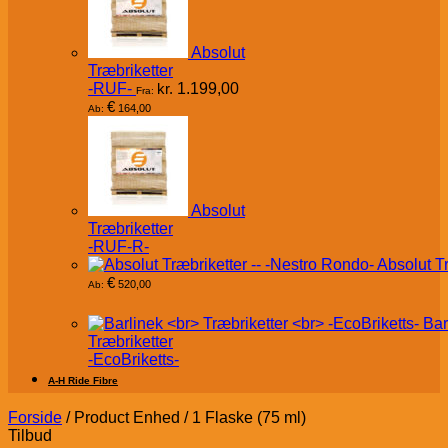
Absolut
Træbriketter
-RUF-
kr.
1.199,00
Fra:
€
164,00
Ab:
Absolut
Træbriketter
-RUF-R-
Absolut T
€
520,00
Ab:
Bar
Træbriketter
-EcoBriketts-
A-H Ride Fibre
Forside
/
Product Enhed
/
1 Flaske (75 ml)
Tilbud