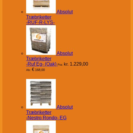
Absolut
Træbriketter
-RUF-R-LYS-
Absolut
Træbriketter
-Ruf Eg- (Oak)
kr.
1.229,00
Fra:
€
168,00
Ab:
Absolut
Træbriketter
-Nestro Rondo- EG