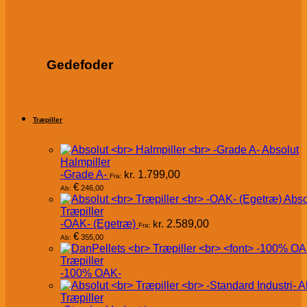
Gedefoder
Træpiller
Absolut
Halmpiller
-Grade A-
kr.
1.799,00
Fra:
€
246,00
Ab:
Abso
Træpiller
-OAK- (Egetræ)
kr.
2.589,00
Fra:
€
355,00
Ab:
Træpiller
-100% OAK-
A
Træpiller