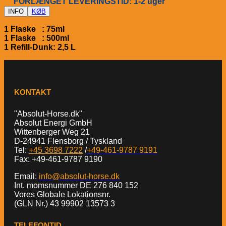
FORLÆNGET LEVERINGSTID: 1-2 uger
INFO
KØB
1 Flaske : 75ml
1 Flaske : 500ml
1 Refill-Dunk: 2,5 L
KONTAKT
"Absolut-Horse.dk"
Absolut Energi GmbH
Wittenberger Weg 21
D-24941 Flensborg / Tyskland
Tel:
+45 3698 7222
/
+49-461-9787 9191
Fax: +49-461-9787 9190
Email:
info@absolut-horse.dk
Int. momsnummer DE 276 840 152
Vores Globale Lokationsnr.
(GLN Nr.) 43 99902 13573 3
TELEFONTID