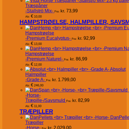
Træspåner
-Stallströ Mix-
kr.
73,99
Fra:
€
10,00
Ab:
HAMPSTRØELSE, HALMPILLER, SAVS
Hampstrøelse
-Premium Eucalyptus-
kr.
92,99
Fra:
€
13,00
Ab:
Hampstrøelse
-Premium Naturel-
kr.
86,99
Fra:
€
12,00
Ab:
Absolut
Halmpiller
-Grade A-
kr.
1.799,00
Fra:
€
246,00
Ab:
-Horse-
Træpille-/Savsmuld
kr.
82,99
Fra:
€
11,00
Ab:
TRÆPILLER
DanPelle
Træpiller
-Horse-
kr.
2.029,00
Fra: