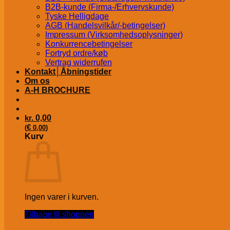
B2B-kunde (Firma-/Erhvervskunde)
Tyske Helligdage
AGB (Handelsvilkår/-betingelser)
Impressum (Virksomhedsoplysninger)
Konkurrencebetingelser
Fortryd ordre/køb
Vertrag widerrufen
Kontakt│Åbningstider
Om os
A-H BROCHURE
kr.
0,00
€
(
0,00
)
Kurv
Ingen varer i kurven.
Tilbage til shoppen