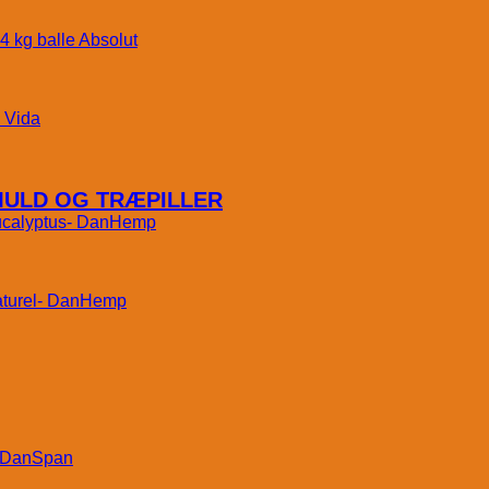
Absolut
Vida
MULD OG TRÆPILLER
DanHemp
DanHemp
DanSpan