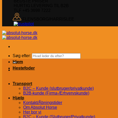
BEDSTE PRISER
HURTIG LEVERING TIL B2B
TLF +45 3698 7222
FLENSBORG/HARRISLEE
Søg efter:
Hjem
Hestefoder
Transport
B2C – Kunde (slutbruger/privatkunde)
B2B-kunde (Firma-/Erhvervskunde)
Hjælp
Kontakt/Åbningstider
Om Absolut Horse
Her bor vi
B2C – Kunde (Slutbruger/Privatkunde)