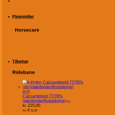
Plejemidler
Horsecare
Tilbehør
Ridebane
A-H
Calciumklorid 77/78%
(støvbinder/frostsikring)
Fra:
kr.
225,00
€
31,00
Ab: