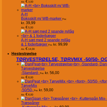
€
3,00
Ab:
A-H
Boksskilt m/ WB-marker
Fra:
kr.
39,99
€
5,00
Ab:
A-H sæt med 2 spande m/låg
& 1 foderbæger
kr.
99,99
Fra:
€
14,00
Ab:
Hestestrøelse
TØRVESTRØELSE, TØRVMIX -50/50- 
Dan
Tørvestrøelse
-Standard-
kr.
56,00
Fra:
€
8,00
Ab:
TørveMix
-50/50-
kr.
59,00
Fra:
€
8,00
Ab:
Træspåner