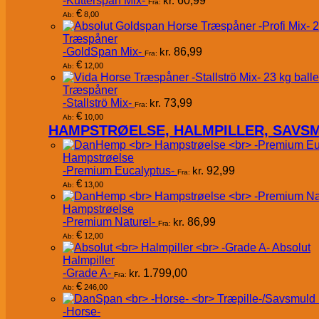
-Kutterspån Mix-
kr.
60,99
Fra:
€
8,00
Ab:
Træspåner
-GoldSpan Mix-
kr.
86,99
Fra:
€
12,00
Ab:
Træspåner
-Stallströ Mix-
kr.
73,99
Fra:
€
10,00
Ab:
HAMPSTRØELSE, HALMPILLER, SAVS
Hampstrøelse
-Premium Eucalyptus-
kr.
92,99
Fra:
€
13,00
Ab:
Hampstrøelse
-Premium Naturel-
kr.
86,99
Fra:
€
12,00
Ab:
Absolut
Halmpiller
-Grade A-
kr.
1.799,00
Fra:
€
246,00
Ab:
-Horse-