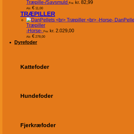
Træpille-/Savsmuld
kr.
82,99
Fra:
€
11,00
Ab:
TRÆPILLER
DanPelle
Træpiller
-Horse-
kr.
2.029,00
Fra:
€
278,00
Ab:
Dyrefoder
Kattefoder
Hundefoder
Fjerkræfoder