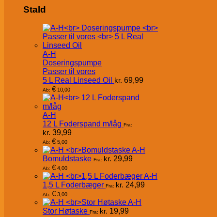
Stald
A-H
Doseringspumpe
Passer til vores
5 L Real Linseed Oil
kr.
69,99
€
10,00
Ab:
A-H
12 L Foderspand m/låg
Fra:
kr.
39,99
€
5,00
Ab:
A-H
Bomuldstaske
kr.
29,99
Fra:
€
4,00
Ab:
A-H
1,5 L Foderbæger
kr.
24,99
Fra:
€
3,00
Ab:
A-H
Stor Høtaske
kr.
19,99
Fra: