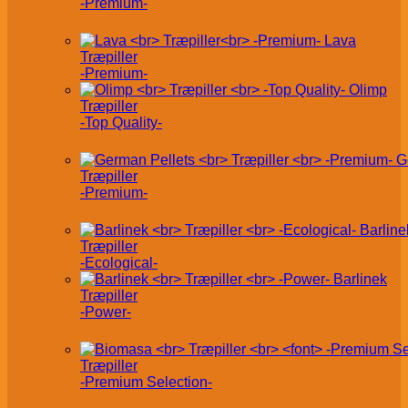
-Premium-
Lava
Træpiller
-Premium-
Olimp
Træpiller
-Top Quality-
G
Træpiller
-Premium-
Barline
Træpiller
-Ecological-
Barlinek
Træpiller
-Power-
Træpiller
-Premium Selection-