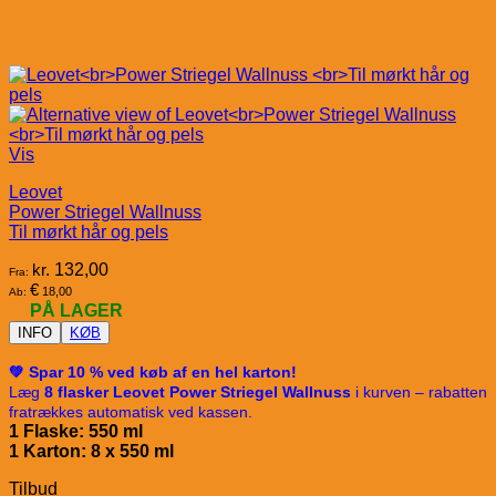
Vis
Leovet
Power Striegel Wallnuss
Til mørkt hår og pels
kr.
132,00
Fra:
€
18,00
Ab:
PÅ LAGER
INFO
KØB
💚 Spar 10 % ved køb af en hel karton!
Læg
8 flasker Leovet Power Striegel Wallnuss
i kurven – rabatten
fratrækkes automatisk ved kassen.
1 Flaske: 550 ml
1 Karton: 8 x 5
50 ml
Tilbud