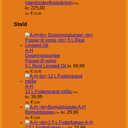
(støvbinder/frostsikring)
Fra:
kr.
225,00
€
31,00
Ab:
Stald
A-H
Doseringspumpe
Passer til vores
5 L Real Linseed Oil
kr.
69,99
€
10,00
Ab:
A-H
12 L Foderspand m/låg
Fra:
kr.
39,99
€
5,00
Ab:
A-H
Bomuldstaske
kr.
29,99
Fra:
€
4,00
Ab:
A-H
1,5 L Foderbæger
kr.
24,99