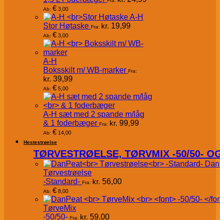
Fra:
€
3,00
Ab:
A-H
Stor Høtaske
kr.
19,99
Fra:
€
3,00
Ab:
A-H
Boksskilt m/ WB-marker
Fra:
kr.
39,99
€
5,00
Ab:
A-H sæt med 2 spande m/låg
& 1 foderbæger
kr.
99,99
Fra:
€
14,00
Ab:
Hestestrøelse
TØRVESTRØELSE, TØRVMIX -50/50- 
Dan
Tørvestrøelse
-Standard-
kr.
56,00
Fra:
€
8,00
Ab:
TørveMix
-50/50-
kr.
59,00
Fra: