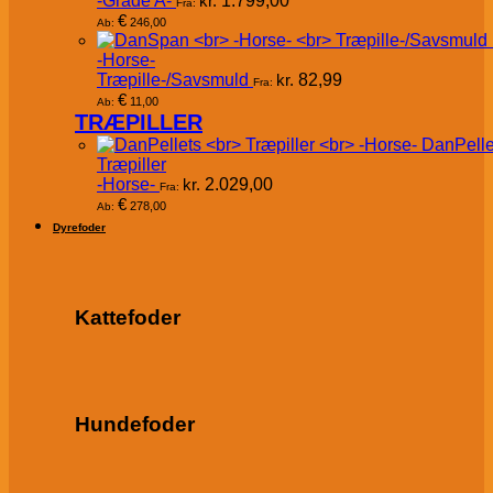
-Grade A-
kr.
1.799,00
Fra:
€
246,00
Ab:
-Horse-
Træpille-/Savsmuld
kr.
82,99
Fra:
€
11,00
Ab:
TRÆPILLER
DanPelle
Træpiller
-Horse-
kr.
2.029,00
Fra:
€
278,00
Ab:
Dyrefoder
Kattefoder
Hundefoder