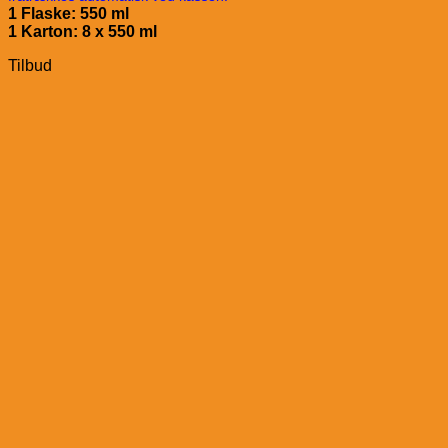
1 Flaske: 550 ml
1 Karton: 8 x 5
50 ml
Tilbud