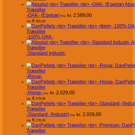
Abso
Træpiller
-OAK- (Egetræ)
kr.
2.589,00
Fra:
€
355,00
Ab:
Træpiller
-100% OAK-
A
Træpiller
-Standard Industri-
DanPelle
Træpiller
-Royal-
DanPelle
Træpiller
-Horse-
kr.
2.029,00
Fra:
€
278,00
Ab:
Træpiller
-Standard- (Industri)
kr.
2.029,00
Fra:
€
278,00
Ab:
DanPe
Træpiller