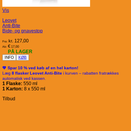
Vis
Leovet
Anti-Bite
Bide- og gnavestop
kr.
127,00
Fra:
€
17,00
Ab:
PÅ LAGER
INFO
KØB
💚 Spar 10 % ved køb af en hel karton!
Læg
8 flasker Leovet Anti-Bite
i kurven – rabatten fratrækkes
automatisk ved kassen.
1 Flaske:
550 ml
1 Karton:
8 x 550 ml
Tilbud