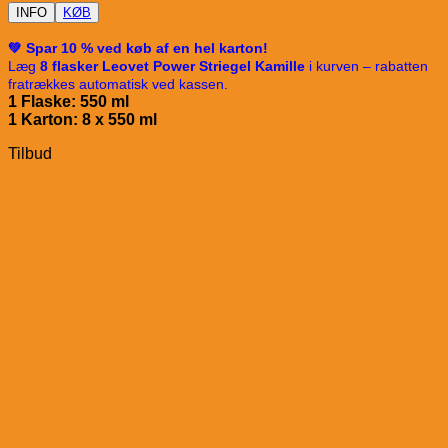
INFO
KØB
💚 Spar 10 % ved køb af en hel karton!
Læg
8 flasker Leovet Power Striegel Kamille
i kurven – rabatten
fratrækkes automatisk ved kassen.
1 Flaske: 550 ml
1 Karton: 8 x 5
50 ml
Tilbud