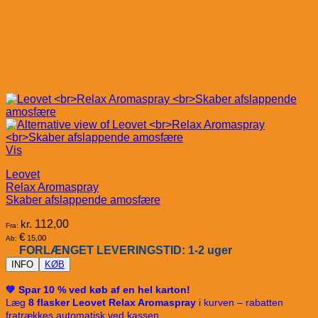
Vis
Leovet
Relax Aromaspray
Skaber afslappende amosfære
kr.
112,00
Fra:
€
15,00
Ab:
FORLÆNGET LEVERINGSTID: 1-2 uger
INFO
KØB
💚 Spar 10 % ved køb af en hel karton!
Læg
8 flasker Leovet Relax Aromaspray
i kurven – rabatten
fratrækkes automatisk ved kassen.