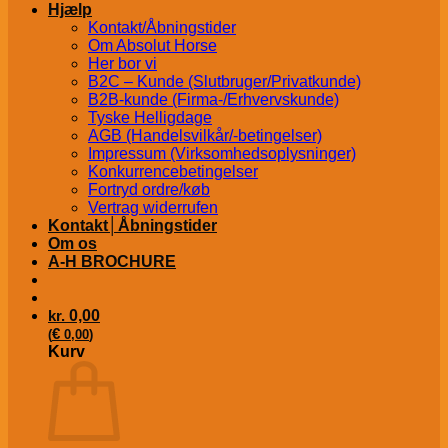
Hjælp
Kontakt/Åbningstider
Om Absolut Horse
Her bor vi
B2C – Kunde (Slutbruger/Privatkunde)
B2B-kunde (Firma-/Erhvervskunde)
Tyske Helligdage
AGB (Handelsvilkår/-betingelser)
Impressum (Virksomhedsoplysninger)
Konkurrencebetingelser
Fortryd ordre/køb
Vertrag widerrufen
Kontakt│Åbningstider
Om os
A-H BROCHURE
kr.
0,00
€
(
0,00
)
Kurv