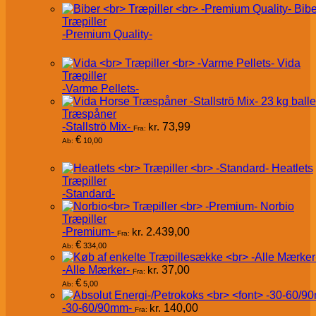
Bibe
Træpiller
-Premium Quality-
Vida
Træpiller
-Varme Pellets-
Træspåner
-Stallströ Mix-
kr.
73,99
Fra:
€
10,00
Ab:
Heatlets
Træpiller
-Standard-
Norbio
Træpiller
-Premium-
kr.
2.439,00
Fra:
€
334,00
Ab:
-Alle Mærker-
kr.
37,00
Fra:
€
5,00
Ab:
-30-60/90mm-
kr.
140,00
Fra: