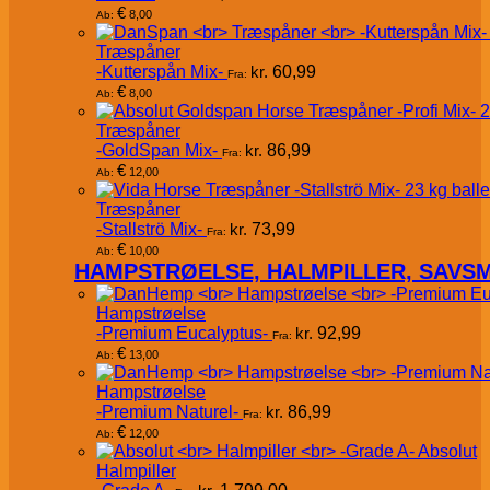
€
8,00
Ab:
Træspåner
-Kutterspån Mix-
kr.
60,99
Fra:
€
8,00
Ab:
Træspåner
-GoldSpan Mix-
kr.
86,99
Fra:
€
12,00
Ab:
Træspåner
-Stallströ Mix-
kr.
73,99
Fra:
€
10,00
Ab:
HAMPSTRØELSE, HALMPILLER, SAVS
Hampstrøelse
-Premium Eucalyptus-
kr.
92,99
Fra:
€
13,00
Ab:
Hampstrøelse
-Premium Naturel-
kr.
86,99
Fra:
€
12,00
Ab:
Absolut
Halmpiller