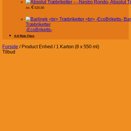
Absolut T
€
520,00
Ab:
Bar
Træbriketter
-EcoBriketts-
A-H Ride Fibre
Forside
/
Product Enhed
/
1 Karton (8 x 550 ml)
Tilbud