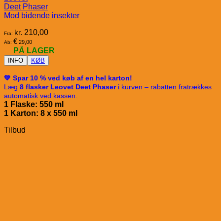
Deet Phaser
Mod bidende insekter
kr.
210,00
Fra:
€
29,00
Ab:
PÅ LAGER
INFO
KØB
💚 Spar 10 % ved køb af en hel karton!
Læg
8 flasker Leovet Deet Phaser
i kurven – rabatten fratrækkes
automatisk ved kassen.
1 Flaske: 550 ml
1 Karton: 8 x 5
50 ml
Tilbud