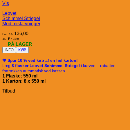
Vis
Leovet
Schimmel Striegel
Mod misfarvninger
kr.
136,00
Fra:
€
19,00
Ab:
PÅ LAGER
INFO
KØB
💚 Spar 10 % ved køb af en hel karton!
Læg
8 flasker Leovet Schimmel Striegel
i kurven – rabatten
fratrækkes automatisk ved kassen.
1 Flaske: 550 ml
1 Karton: 8 x 5
50 ml
Tilbud