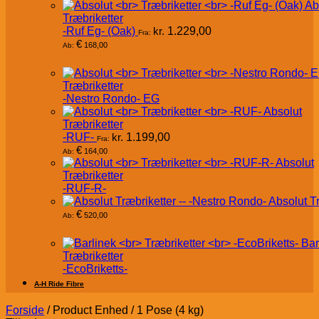
Ab
Træbriketter
-Ruf Eg- (Oak)
kr.
1.229,00
Fra:
€
168,00
Ab:
Træbriketter
-Nestro Rondo- EG
Absolut
Træbriketter
-RUF-
kr.
1.199,00
Fra:
€
164,00
Ab:
Absolut
Træbriketter
-RUF-R-
Absolut T
€
520,00
Ab:
Bar
Træbriketter
-EcoBriketts-
A-H Ride Fibre
Forside
/
Product Enhed
/
1 Pose (4 kg)