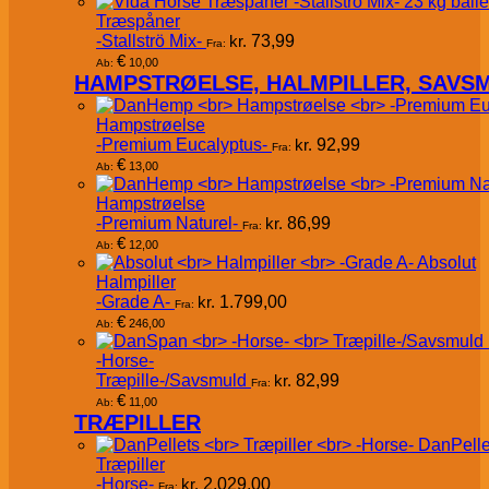
Træspåner
-Stallströ Mix-
kr.
73,99
Fra:
€
10,00
Ab:
HAMPSTRØELSE, HALMPILLER, SAVS
Hampstrøelse
-Premium Eucalyptus-
kr.
92,99
Fra:
€
13,00
Ab:
Hampstrøelse
-Premium Naturel-
kr.
86,99
Fra:
€
12,00
Ab:
Absolut
Halmpiller
-Grade A-
kr.
1.799,00
Fra:
€
246,00
Ab:
-Horse-
Træpille-/Savsmuld
kr.
82,99
Fra:
€
11,00
Ab:
TRÆPILLER
DanPelle
Træpiller
-Horse-
kr.
2.029,00
Fra: