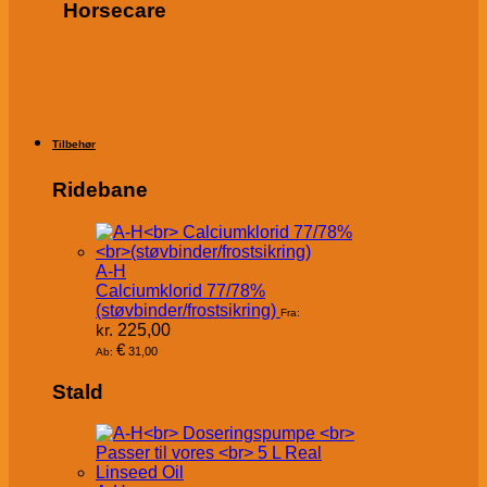
Horsecare
Tilbehør
Ridebane
A-H
Calciumklorid 77/78%
(støvbinder/frostsikring)
Fra:
kr.
225,00
€
31,00
Ab:
Stald