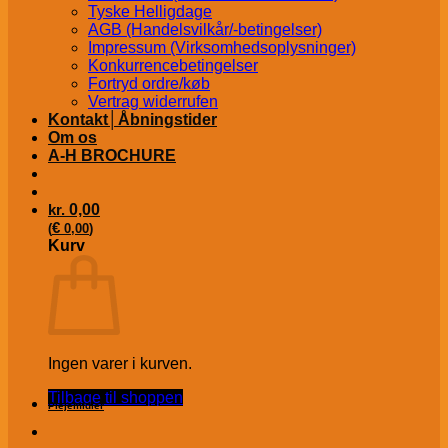
Tyske Helligdage
AGB (Handelsvilkår/-betingelser)
Impressum (Virksomhedsoplysninger)
Konkurrencebetingelser
Fortryd ordre/køb
Vertrag widerrufen
Kontakt│Åbningstider
Om os
A-H BROCHURE
kr.
0,00
€
(
0,00
)
Kurv
Ingen varer i kurven.
Tilbage til shoppen
Plejemidler