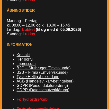
ÅBNINGSTIDER
Mandag – Fredag:
kl. 08.00 – 12.00 og kl. 13.00 – 16.45
Lørdag:
Lukket
(til og med d. 05.09.2026)
Søndag:
Lukket
INFORMATION
Kontakt
Her bor vi
Impressum
B2C – Slutbruger (Privatkunde)
B2B – Firma (Erhvervskunde)
Tyske Hellig-/Lukkedage
AGB (Handelsvilkår/-betingelser)
GDPR (Persondataforordring)
GDPR (Datenschutzerklärung)
Fortyd ordre/køb
Fortrydelsesvejledning