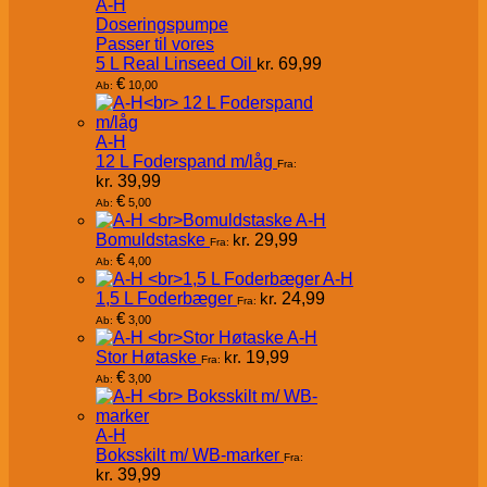
A-H
Doseringspumpe
Passer til vores
5 L Real Linseed Oil
kr.
69,99
€
10,00
Ab:
A-H
12 L Foderspand m/låg
Fra:
kr.
39,99
€
5,00
Ab:
A-H
Bomuldstaske
kr.
29,99
Fra:
€
4,00
Ab:
A-H
1,5 L Foderbæger
kr.
24,99
Fra:
€
3,00
Ab:
A-H
Stor Høtaske
kr.
19,99
Fra:
€
3,00
Ab:
A-H
Boksskilt m/ WB-marker
Fra:
kr.
39,99