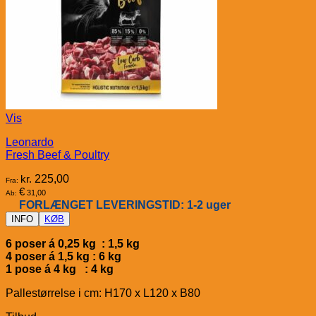
Vis
Leonardo
Fresh Beef & Poultry
kr.
225,00
Fra:
€
31,00
Ab:
FORLÆNGET LEVERINGSTID: 1-2 uger
INFO
KØB
6 poser á 0,25 kg : 1,5 kg
4 poser á 1,5 kg : 6 kg
1 pose á 4 kg : 4 kg
Pallestørrelse i cm: H170 x L120 x B80