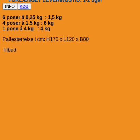
FORLÆNGET LEVERINGSTID: 1-2 uger
INFO
KØB
6 poser á 0,25 kg : 1,5 kg
4 poser á 1,5 kg : 6 kg
1 pose á 4 kg : 4 kg
Pallestørrelse i cm: H170 x L120 x B80
Tilbud