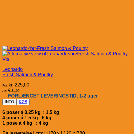
Vis
Leonardo
Fresh Salmon & Poultry
kr.
225,00
Fra:
€
31,00
Ab:
FORLÆNGET LEVERINGSTID: 1-2 uger
INFO
KØB
6 poser á 0,25 kg : 1,5 kg
4 poser á 1,5 kg : 6 kg
1 pose á 4 kg : 4 kg
Pallestørrelse i cm: H170 x L120 x B80