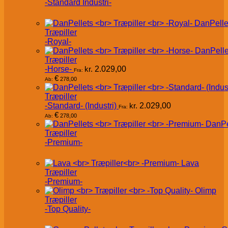
-Standard Industri-
DanPelle
Træpiller
-Royal-
DanPelle
Træpiller
-Horse-
kr.
2.029,00
Fra:
€
278,00
Ab:
Træpiller
-Standard- (Industri)
kr.
2.029,00
Fra:
€
278,00
Ab:
DanPe
Træpiller
-Premium-
Lava
Træpiller
-Premium-
Olimp
Træpiller
-Top Quality-