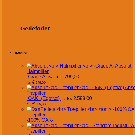
Gedefoder
Træpiller
Absolut
Halmpiller
-Grade A-
kr.
1.799,00
Fra:
€
246,00
Ab:
Abso
Træpiller
-OAK- (Egetræ)
kr.
2.589,00
Fra:
€
355,00
Ab:
Træpiller
-100% OAK-
A
Træpiller