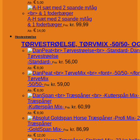
€
5,00
Ab:
A-H sæt med 2 spande m/låg
& 1 foderbæger
kr.
99,99
Fra:
€
14,00
Ab:
Hestestrøelse
TØRVESTRØELSE, TØRVMIX -50/50- 
Dan
Tørvestrøelse
-Standard-
kr.
56,00
Fra:
€
8,00
Ab:
TørveMix
-50/50-
kr.
59,00
Fra:
€
8,00
Ab:
Træspåner
-Kutterspån Mix-
kr.
60,99
Fra:
€
8,00
Ab:
Træspåner
-GoldSpan Mix-
kr.
86,99
Fra:
€
12,00
Ab: