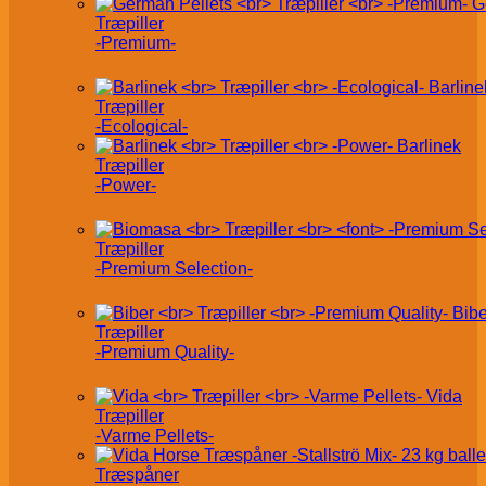
G
Træpiller
-Premium-
Barline
Træpiller
-Ecological-
Barlinek
Træpiller
-Power-
Træpiller
-Premium Selection-
Bibe
Træpiller
-Premium Quality-
Vida
Træpiller
-Varme Pellets-
Træspåner