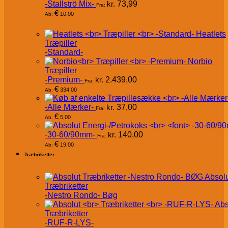
-Stallströ Mix-
kr.
73,99
Fra:
€
10,00
Ab:
Heatlets
Træpiller
-Standard-
Norbio
Træpiller
-Premium-
kr.
2.439,00
Fra:
€
334,00
Ab:
-Alle Mærker-
kr.
37,00
Fra:
€
5,00
Ab:
-30-60/90mm-
kr.
140,00
Fra:
€
19,00
Ab:
Træbriketter
Absol
Træbriketter
-Nestro Rondo- Bøg
Abs
Træbriketter
-RUF-R-LYS-